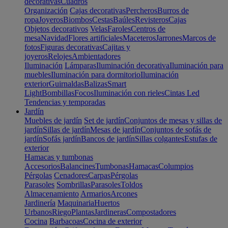
decorativas
Cuadros
Organización
Cajas decorativas
Percheros
Burros de
ropa
Joyeros
Biombos
Cestas
Baúles
Revisteros
Cajas
Objetos decorativos
Velas
Faroles
Centros de
mesa
Navidad
Flores artificiales
Maceteros
Jarrones
Marcos de
fotos
Figuras decorativas
Cajitas y
joyeros
Relojes
Ambientadores
Iluminación
Lámparas
Iluminación decorativa
Iluminación para
muebles
Iluminación para dormitorio
Iluminación
exterior
Guirnaldas
Balizas
Smart
Light
Bombillas
Focos
Iluminación con rieles
Cintas Led
Tendencias y temporadas
Jardín
Muebles de jardín
Set de jardín
Conjuntos de mesas y sillas de
jardín
Sillas de jardín
Mesas de jardín
Conjuntos de sofás de
jardín
Sofás jardín
Bancos de jardín
Sillas colgantes
Estufas de
exterior
Hamacas y tumbonas
Accesorios
Balancines
Tumbonas
Hamacas
Columpios
Pérgolas
Cenadores
Carpas
Pérgolas
Parasoles
Sombrillas
Parasoles
Toldos
Almacenamiento
Armarios
Arcones
Jardinería
Maquinaria
Huertos
Urbanos
Riego
Plantas
Jardineras
Compostadores
Cocina
Barbacoas
Cocina de exterior