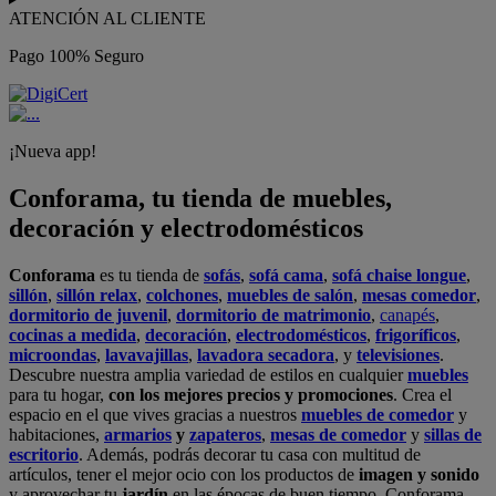
ATENCIÓN AL CLIENTE
Pago 100% Seguro
¡Nueva app!
Conforama, tu tienda de muebles,
decoración y electrodomésticos
Conforama
es tu tienda de
sofás
,
sofá cama
,
sofá chaise longue
,
sillón
,
sillón relax
,
colchones
,
muebles de salón
,
mesas comedor
,
dormitorio de juvenil
,
dormitorio de matrimonio
,
canapés
,
cocinas a medida
,
decoración
,
electrodomésticos
,
frigoríficos
,
microondas
,
lavavajillas
,
lavadora secadora
, y
televisiones
.
Descubre nuestra amplia variedad de estilos en cualquier
muebles
para tu hogar,
con los mejores precios y promociones
. Crea el
espacio en el que vives gracias a nuestros
muebles de comedor
y
habitaciones,
armarios
y
zapateros
,
mesas de comedor
y
sillas de
escritorio
. Además, podrás decorar tu casa con multitud de
artículos, tener el mejor ocio con los productos de
imagen y sonido
y aprovechar tu
jardín
en las épocas de buen tiempo. Conforama