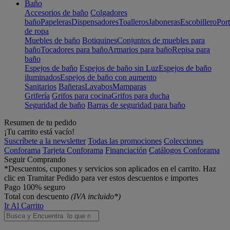
Baño
Accesorios de baño
Colgadores
baño
Papeleras
Dispensadores
Toalleros
Jaboneras
Escobillero
Port
de ropa
Muebles de baño
Botiquines
Conjuntos de muebles para
baño
Tocadores para baño
Armarios para baño
Repisa para
baño
Espejos de baño
Espejos de baño sin Luz
Espejos de baño
iluminados
Espejos de baño con aumento
Sanitarios
Bañeras
Lavabos
Mamparas
Grifería
Grifos para cocina
Grifos para ducha
Seguridad de baño
Barras de seguridad para baño
Resumen de tu pedido
¡Tu carrito está vacío!
Suscríbete a la newsletter
Todas las promociones
Colecciones
Conforama
Tarjeta Conforama
Financiación
Catálogos Conforama
Seguir Comprando
*Descuentos, cupones y servicios son aplicados en el carrito. Haz
clic en Tramitar Pedido para ver estos descuentos e importes
Pago 100% seguro
Total con descuento
(IVA incluido*)
Ir Al Carrito