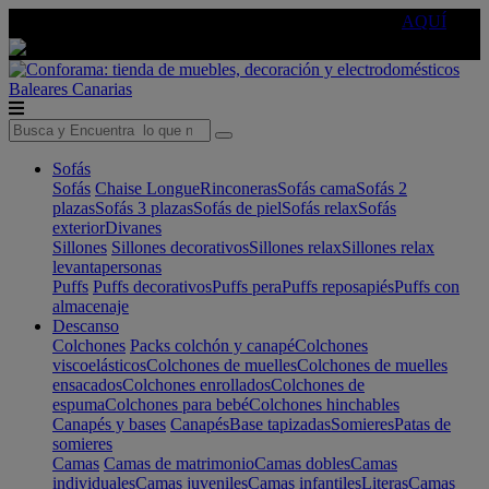
🔵Cambia tu electro con
-10% EXTRA
de descuento ☑️
AQUÍ
Baleares
Canarias
Sofás
Sofás
Chaise Longue
Rinconeras
Sofás cama
Sofás 2
plazas
Sofás 3 plazas
Sofás de piel
Sofás relax
Sofás
exterior
Divanes
Sillones
Sillones decorativos
Sillones relax
Sillones relax
levantapersonas
Puffs
Puffs decorativos
Puffs pera
Puffs reposapiés
Puffs con
almacenaje
Descanso
Colchones
Packs colchón y canapé
Colchones
viscoelásticos
Colchones de muelles
Colchones de muelles
ensacados
Colchones enrollados
Colchones de
espuma
Colchones para bebé
Colchones hinchables
Canapés y bases
Canapés
Base tapizadas
Somieres
Patas de
somieres
Camas
Camas de matrimonio
Camas dobles
Camas
individuales
Camas juveniles
Camas infantiles
Literas
Camas