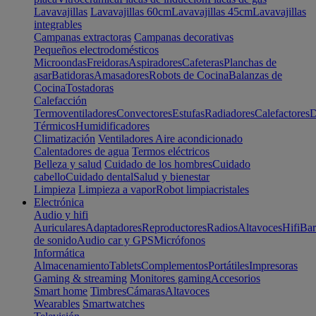
Lavavajillas
Lavavajillas 60cm
Lavavajillas 45cm
Lavavajillas
integrables
Campanas extractoras
Campanas decorativas
Pequeños electrodomésticos
Microondas
Freidoras
Aspiradores
Cafeteras
Planchas de
asar
Batidoras
Amasadores
Robots de Cocina
Balanzas de
Cocina
Tostadoras
Calefacción
Termoventiladores
Convectores
Estufas
Radiadores
Calefactores
D
Térmicos
Humidificadores
Climatización
Ventiladores
Aire acondicionado
Calentadores de agua
Termos eléctricos
Belleza y salud
Cuidado de los hombres
Cuidado
cabello
Cuidado dental
Salud y bienestar
Limpieza
Limpieza a vapor
Robot limpiacristales
Electrónica
Audio y hifi
Auriculares
Adaptadores
Reproductores
Radios
Altavoces
Hifi
Bar
de sonido
Audio car y GPS
Micrófonos
Informática
Almacenamiento
Tablets
Complementos
Portátiles
Impresoras
Gaming & streaming
Monitores gaming
Accesorios
Smart home
Timbres
Cámaras
Altavoces
Wearables
Smartwatches