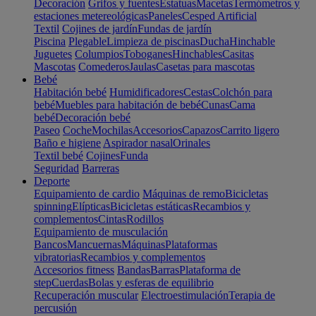
Decoración
Grifos y fuentes
Estatuas
Macetas
Termómetros y
estaciones metereológicas
Paneles
Cesped Artificial
Textil
Cojines de jardín
Fundas de jardín
Piscina
Plegable
Limpieza de piscinas
Ducha
Hinchable
Juguetes
Columpios
Toboganes
Hinchables
Casitas
Mascotas
Comederos
Jaulas
Casetas para mascotas
Bebé
Habitación bebé
Humidificadores
Cestas
Colchón para
bebé
Muebles para habitación de bebé
Cunas
Cama
bebé
Decoración bebé
Paseo
Coche
Mochilas
Accesorios
Capazos
Carrito ligero
Baño e higiene
Aspirador nasal
Orinales
Textil bebé
Cojines
Funda
Seguridad
Barreras
Deporte
Equipamiento de cardio
Máquinas de remo
Bicicletas
spinning
Elípticas
Bicicletas estáticas
Recambios y
complementos
Cintas
Rodillos
Equipamiento de musculación
Bancos
Mancuernas
Máquinas
Plataformas
vibratorias
Recambios y complementos
Accesorios fitness
Bandas
Barras
Plataforma de
step
Cuerdas
Bolas y esferas de equilibrio
Recuperación muscular
Electroestimulación
Terapia de
percusión