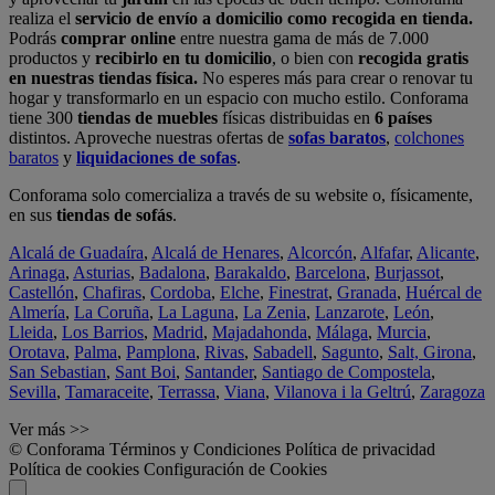
realiza el
servicio de envío a domicilio como recogida en tienda.
Podrás
comprar online
entre nuestra gama de más de 7.000
productos y
recibirlo en tu domicilio
, o bien con
recogida gratis
en nuestras tiendas física.
No esperes más para crear o renovar tu
hogar y transformarlo en un espacio con mucho estilo. Conforama
tiene 300
tiendas de muebles
físicas distribuidas en
6 países
distintos. Aproveche nuestras ofertas de
sofas baratos
,
colchones
baratos
y
liquidaciones de sofas
.
Conforama solo comercializa a través de su website o, físicamente,
en sus
tiendas de sofás
.
Alcalá de Guadaíra
,
Alcalá de Henares
,
Alcorcón
,
Alfafar
,
Alicante
,
Arinaga
,
Asturias
,
Badalona
,
Barakaldo
,
Barcelona
,
Burjassot
,
Castellón
,
Chafiras
,
Cordoba
,
Elche
,
Finestrat
,
Granada
,
Huércal de
Almería
,
La Coruña
,
La Laguna
,
La Zenia
,
Lanzarote
,
León
,
Lleida
,
Los Barrios
,
Madrid
,
Majadahonda
,
Málaga
,
Murcia
,
Orotava
,
Palma
,
Pamplona
,
Rivas
,
Sabadell
,
Sagunto
,
Salt, Girona
,
San Sebastian
,
Sant Boi
,
Santander
,
Santiago de Compostela
,
Sevilla
,
Tamaraceite
,
Terrassa
,
Viana
,
Vilanova i la Geltrú
,
Zaragoza
Ver más >>
© Conforama
Términos y Condiciones
Política de privacidad
Política de cookies
Configuración de Cookies