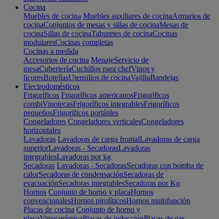
Cocina
Muebles de cocina
Muebles auxiliares de cocina
Armarios de
cocina
Conjuntos de mesas y sillas de cocina
Mesas de
cocina
Sillas de cocina
Taburetes de cocina
Cocinas
modulares
Cocinas completas
Cocinas a medida
Accesorios de cocina
Menaje
Servicio de
mesa
Cubertería
Cuchillos para chef
Vinos y
licores
Botellas
Utensilios de cocina
Vajilla
Bandejas
Electrodomésticos
Frigoríficos
Frigoríficos americanos
Frigoríficos
combi
Vinotecas
Frigoríficos integrables
Frigoríficos
pequeños
Frigoríficos portátiles
Congeladores
Congeladores verticales
Congeladores
horizontales
Lavadoras
Lavadoras de carga frontal
Lavadoras de carga
superior
Lavadoras - Secadoras
Lavadoras
integrables
Lavadoras por kg
Secadoras
Lavadoras - Secadoras
Secadoras con bomba de
calor
Secadoras de condensación
Secadoras de
evacuación
Secadoras integrables
Secadoras por Kg
Hornos
Conjunto de horno y placa
Hornos
convencionales
Hornos pirolíticos
Hornos multifunción
Placas de cocina
Conjunto de horno y
placa
Vitrocerámica
Placas de inducción
Placas de gas