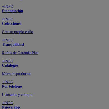
+INFO
Financiación
+INFO
Colecciones
Crea tu propio estilo
+INFO
Tranquilidad
6 años de Garantía Plus
+INFO
Catálogos
Miles de productos
+INFO
Por teléfono
Llámanos y compra
+INFO
Nueva app