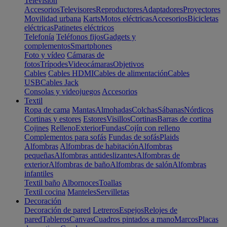
Televisión
Accesorios
Televisores
Reproductores
Adaptadores
Proyectores
Movilidad urbana
Karts
Motos eléctricas
Accesorios
Bicicletas
eléctricas
Patinetes eléctricos
Telefonía
Teléfonos fijos
Gadgets y
complementos
Smartphones
Foto y vídeo
Cámaras de
fotos
Trípodes
Videocámaras
Objetivos
Cables
Cables HDMI
Cables de alimentación
Cables
USB
Cables Jack
Consolas y videojuegos
Accesorios
Textil
Ropa de cama
Mantas
Almohadas
Colchas
Sábanas
Nórdicos
Cortinas y estores
Estores
Visillos
Cortinas
Barras de cortina
Cojines
Relleno
Exterior
Fundas
Cojín con relleno
Complementos para sofás
Fundas de sofás
Plaids
Alfombras
Alfombras de habitación
Alfombras
pequeñas
Alfombras antideslizantes
Alfombras de
exterior
Alfombras de baño
Alfombras de salón
Alfombras
infantiles
Textil baño
Albornoces
Toallas
Textil cocina
Manteles
Servilletas
Decoración
Decoración de pared
Letreros
Espejos
Relojes de
pared
Tableros
Canvas
Cuadros pintados a mano
Marcos
Placas