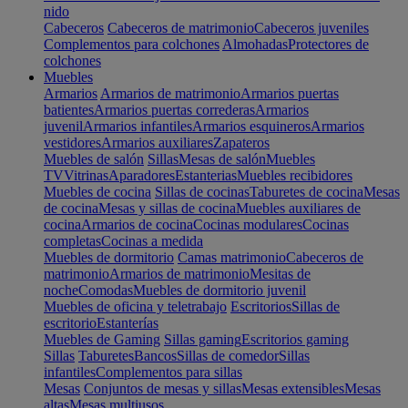
nido
Cabeceros
Cabeceros de matrimonio
Cabeceros juveniles
Complementos para colchones
Almohadas
Protectores de
colchones
Muebles
Armarios
Armarios de matrimonio
Armarios puertas
batientes
Armarios puertas correderas
Armarios
juvenil
Armarios infantiles
Armarios esquineros
Armarios
vestidores
Armarios auxiliares
Zapateros
Muebles de salón
Sillas
Mesas de salón
Muebles
TV
Vitrinas
Aparadores
Estanterias
Muebles recibidores
Muebles de cocina
Sillas de cocinas
Taburetes de cocina
Mesas
de cocina
Mesas y sillas de cocina
Muebles auxiliares de
cocina
Armarios de cocina
Cocinas modulares
Cocinas
completas
Cocinas a medida
Muebles de dormitorio
Camas matrimonio
Cabeceros de
matrimonio
Armarios de matrimonio
Mesitas de
noche
Comodas
Muebles de dormitorio juvenil
Muebles de oficina y teletrabajo
Escritorios
Sillas de
escritorio
Estanterías
Muebles de Gaming
Sillas gaming
Escritorios gaming
Sillas
Taburetes
Bancos
Sillas de comedor
Sillas
infantiles
Complementos para sillas
Mesas
Conjuntos de mesas y sillas
Mesas extensibles
Mesas
altas
Mesas multiusos