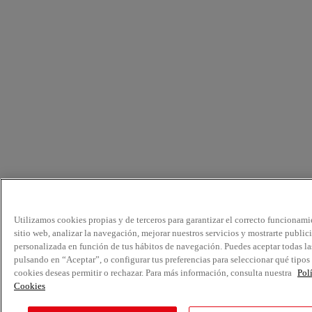
Utilizamos cookies propias y de terceros para garantizar el correcto funcionami
sitio web, analizar la navegación, mejorar nuestros servicios y mostrarte public
personalizada en función de tus hábitos de navegación. Puedes aceptar todas la
pulsando en “Aceptar”, o configurar tus preferencias para seleccionar qué tipos
cookies deseas permitir o rechazar. Para más información, consulta nuestra
Pol
Cookies