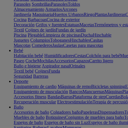
Parasoles
Sombrillas
Parasoles
Toldos
Almacenamiento
Armarios
Arcones
Jardinería
Maquinaria
Huertos Urbanos
Riego
Plantas
Jardineras
C
Cocina
Barbacoas
Cocina de exterior
Decoración
Grifos y fuentes
Estatuas
Macetas
Termómetros y est
Textil
Cojines de jardín
Fundas de jardín
Piscina
Plegable
Limpieza de piscinas
Ducha
Hinchable
Juguetes
Columpios
Toboganes
Hinchables
Casitas
Mascotas
Comederos
Jaulas
Casetas para mascotas
Bebé
Habitación bebé
Humidificadores
Cestas
Colchón para bebé
Mueb
Paseo
Coche
Mochilas
Accesorios
Capazos
Carrito ligero
Baño e higiene
Aspirador nasal
Orinales
Textil bebé
Cojines
Funda
Seguridad
Barreras
Deporte
Equipamiento de cardio
Máquinas de remo
Bicicletas spinning
E
Equipamiento de musculación
Bancos
Mancuernas
Máquinas
Pla
Accesorios fitness
Bandas
Barras
Plataforma de step
Cuerdas
Bola
Recuperación muscular
Electroestimulación
Terapia de percusi
Baño
Accesorios de baño
Colgadores baño
Papeleras
Dispensadores
To
Muebles de baño
Botiquines
Conjuntos de muebles para baño
To
Espejos de baño
Espejos de baño sin Luz
Espejos de baño ilum
Sanitarios
Bañeras
Lavabos
Mamparas