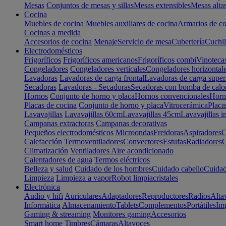
Mesas
Conjuntos de mesas y sillas
Mesas extensibles
Mesas alta
Cocina
Muebles de cocina
Muebles auxiliares de cocina
Armarios de co
Cocinas a medida
Accesorios de cocina
Menaje
Servicio de mesa
Cubertería
Cuchil
Electrodomésticos
Frigoríficos
Frigoríficos americanos
Frigoríficos combi
Vinoteca
Congeladores
Congeladores verticales
Congeladores horizontal
Lavadoras
Lavadoras de carga frontal
Lavadoras de carga super
Secadoras
Lavadoras - Secadoras
Secadoras con bomba de calo
Hornos
Conjunto de horno y placa
Hornos convencionales
Horno
Placas de cocina
Conjunto de horno y placa
Vitrocerámica
Placa
Lavavajillas
Lavavajillas 60cm
Lavavajillas 45cm
Lavavajillas i
Campanas extractoras
Campanas decorativas
Pequeños electrodomésticos
Microondas
Freidoras
Aspiradores
C
Calefacción
Termoventiladores
Convectores
Estufas
Radiadores
C
Climatización
Ventiladores
Aire acondicionado
Calentadores de agua
Termos eléctricos
Belleza y salud
Cuidado de los hombres
Cuidado cabello
Cuidad
Limpieza
Limpieza a vapor
Robot limpiacristales
Electrónica
Audio y hifi
Auriculares
Adaptadores
Reproductores
Radios
Alta
Informática
Almacenamiento
Tablets
Complementos
Portátiles
Im
Gaming & streaming
Monitores gaming
Accesorios
Smart home
Timbres
Cámaras
Altavoces