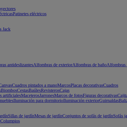
oyectores
éctricas
Patinetes eléctricos
s Jack
ras antideslizantes
Alfombras de exterior
Alfombras de baño
Alfombras 
Canvas
Cuadros pintados a mano
Marcos
Placas decorativas
Cuadros
s
Biombos
Cestas
Baúles
Revisteros
Cajas
s artificiales
Maceteros
Jarrones
Marcos de fotos
Figuras decorativas
Cajit
muebles
Iluminación para dormitorio
Iluminación exterior
Guirnaldas
Bali
ardín
Sillas de jardín
Mesas de jardín
Conjuntos de sofás de jardín
Sofás j
s
Columpios