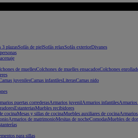
s 3 plazas
Sofás de piel
Sofás relax
Sofás exterior
Divanes
apersonas
macenaje
chones de muelles
Colchones de muelles ensacados
Colchones enrollad
eres
Camas juveniles
Camas infantiles
Literas
Camas nido
ones
marios puertas correderas
Armarios juvenil
Armarios infantiles
Armarios 
radores
Estanterias
Muebles recibidores
e cocina
Mesas y sillas de cocina
Muebles auxiliares de cocina
Armarios
onio
Armarios de matrimonio
Mesitas de noche
Comodas
Muebles de dor
tanterías
entos para sillas