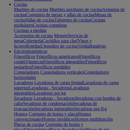
Cocina
Muebles de cocina
Muebles auxiliares de cocina
Armarios de
cocina
Conjuntos de mesas y sillas de cocina
Mesas de
cocina
Sillas de cocina
Taburetes de cocina
Cocinas
modulares
Cocinas completas
Cocinas a medida
Accesorios de cocina
Menaje
Servicio de
mesa
Cubertería
Cuchillos para chef
Vinos y
licores
Botellas
Utensilios de cocina
Vajilla
Bandejas
Electrodomésticos
Frigoríficos
Frigoríficos americanos
Frigoríficos
combi
Vinotecas
Frigoríficos integrables
Frigoríficos
pequeños
Frigoríficos portátiles
Congeladores
Congeladores verticales
Congeladores
horizontales
Lavadoras
Lavadoras de carga frontal
Lavadoras de carga
superior
Lavadoras - Secadoras
Lavadoras
integrables
Lavadoras por kg
Secadoras
Lavadoras - Secadoras
Secadoras con bomba de
calor
Secadoras de condensación
Secadoras de
evacuación
Secadoras integrables
Secadoras por Kg
Hornos
Conjunto de horno y placa
Hornos
convencionales
Hornos pirolíticos
Hornos multifunción
Placas de cocina
Conjunto de horno y
placa
Vitrocerámica
Placas de inducción
Placas de gas