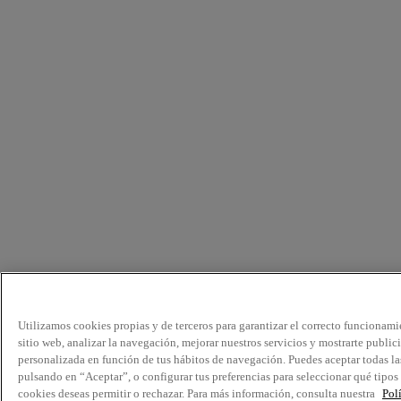
Utilizamos cookies propias y de terceros para garantizar el correcto funcionami
sitio web, analizar la navegación, mejorar nuestros servicios y mostrarte public
personalizada en función de tus hábitos de navegación. Puedes aceptar todas la
pulsando en “Aceptar”, o configurar tus preferencias para seleccionar qué tipos
cookies deseas permitir o rechazar. Para más información, consulta nuestra
Pol