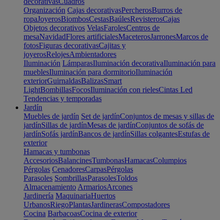
decorativas
Cuadros
Organización
Cajas decorativas
Percheros
Burros de
ropa
Joyeros
Biombos
Cestas
Baúles
Revisteros
Cajas
Objetos decorativos
Velas
Faroles
Centros de
mesa
Navidad
Flores artificiales
Maceteros
Jarrones
Marcos de
fotos
Figuras decorativas
Cajitas y
joyeros
Relojes
Ambientadores
Iluminación
Lámparas
Iluminación decorativa
Iluminación para
muebles
Iluminación para dormitorio
Iluminación
exterior
Guirnaldas
Balizas
Smart
Light
Bombillas
Focos
Iluminación con rieles
Cintas Led
Tendencias y temporadas
Jardín
Muebles de jardín
Set de jardín
Conjuntos de mesas y sillas de
jardín
Sillas de jardín
Mesas de jardín
Conjuntos de sofás de
jardín
Sofás jardín
Bancos de jardín
Sillas colgantes
Estufas de
exterior
Hamacas y tumbonas
Accesorios
Balancines
Tumbonas
Hamacas
Columpios
Pérgolas
Cenadores
Carpas
Pérgolas
Parasoles
Sombrillas
Parasoles
Toldos
Almacenamiento
Armarios
Arcones
Jardinería
Maquinaria
Huertos
Urbanos
Riego
Plantas
Jardineras
Compostadores
Cocina
Barbacoas
Cocina de exterior