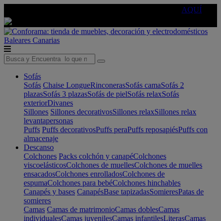
🔵Cambia tu electro con
-10% EXTRA
de descuento ☑️
AQUÍ
Baleares
Canarias
Sofás
Sofás
Chaise Longue
Rinconeras
Sofás cama
Sofás 2
plazas
Sofás 3 plazas
Sofás de piel
Sofás relax
Sofás
exterior
Divanes
Sillones
Sillones decorativos
Sillones relax
Sillones relax
levantapersonas
Puffs
Puffs decorativos
Puffs pera
Puffs reposapiés
Puffs con
almacenaje
Descanso
Colchones
Packs colchón y canapé
Colchones
viscoelásticos
Colchones de muelles
Colchones de muelles
ensacados
Colchones enrollados
Colchones de
espuma
Colchones para bebé
Colchones hinchables
Canapés y bases
Canapés
Base tapizadas
Somieres
Patas de
somieres
Camas
Camas de matrimonio
Camas dobles
Camas
individuales
Camas juveniles
Camas infantiles
Literas
Camas