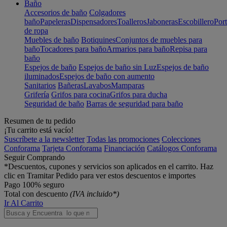
Baño
Accesorios de baño
Colgadores
baño
Papeleras
Dispensadores
Toalleros
Jaboneras
Escobillero
Port
de ropa
Muebles de baño
Botiquines
Conjuntos de muebles para
baño
Tocadores para baño
Armarios para baño
Repisa para
baño
Espejos de baño
Espejos de baño sin Luz
Espejos de baño
iluminados
Espejos de baño con aumento
Sanitarios
Bañeras
Lavabos
Mamparas
Grifería
Grifos para cocina
Grifos para ducha
Seguridad de baño
Barras de seguridad para baño
Resumen de tu pedido
¡Tu carrito está vacío!
Suscríbete a la newsletter
Todas las promociones
Colecciones
Conforama
Tarjeta Conforama
Financiación
Catálogos Conforama
Seguir Comprando
*Descuentos, cupones y servicios son aplicados en el carrito. Haz
clic en Tramitar Pedido para ver estos descuentos e importes
Pago 100% seguro
Total con descuento
(IVA incluido*)
Ir Al Carrito