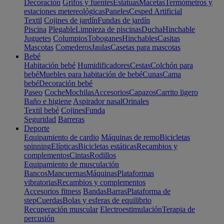
Decoración
Grifos y fuentes
Estatuas
Macetas
Termómetros y
estaciones metereológicas
Paneles
Cesped Artificial
Textil
Cojines de jardín
Fundas de jardín
Piscina
Plegable
Limpieza de piscinas
Ducha
Hinchable
Juguetes
Columpios
Toboganes
Hinchables
Casitas
Mascotas
Comederos
Jaulas
Casetas para mascotas
Bebé
Habitación bebé
Humidificadores
Cestas
Colchón para
bebé
Muebles para habitación de bebé
Cunas
Cama
bebé
Decoración bebé
Paseo
Coche
Mochilas
Accesorios
Capazos
Carrito ligero
Baño e higiene
Aspirador nasal
Orinales
Textil bebé
Cojines
Funda
Seguridad
Barreras
Deporte
Equipamiento de cardio
Máquinas de remo
Bicicletas
spinning
Elípticas
Bicicletas estáticas
Recambios y
complementos
Cintas
Rodillos
Equipamiento de musculación
Bancos
Mancuernas
Máquinas
Plataformas
vibratorias
Recambios y complementos
Accesorios fitness
Bandas
Barras
Plataforma de
step
Cuerdas
Bolas y esferas de equilibrio
Recuperación muscular
Electroestimulación
Terapia de
percusión