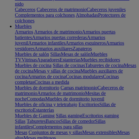
nido
Cabeceros
Cabeceros de matrimonio
Cabeceros juveniles
Complementos para colchones
Almohadas
Protectores de
colchones
Muebles
Armarios
Armarios de matrimonio
Armarios puertas
batientes
Armarios puertas correderas
Armarios
juvenil
Armarios infantiles
Armarios esquineros
Armarios
vestidores
Armarios auxiliares
Zapateros
Muebles de salón
Sillas
Mesas de salón
Muebles
TV
Vitrinas
Aparadores
Estanterias
Muebles recibidores
Muebles de cocina
Sillas de cocinas
Taburetes de cocina
Mesas
de cocina
Mesas y sillas de cocina
Muebles auxiliares de
cocina
Armarios de cocina
Cocinas modulares
Cocinas
completas
Cocinas a medida
Muebles de dormitorio
Camas matrimonio
Cabeceros de
matrimonio
Armarios de matrimonio
Mesitas de
noche
Comodas
Muebles de dormitorio juvenil
Muebles de oficina y teletrabajo
Escritorios
Sillas de
escritorio
Estanterías
Muebles de Gaming
Sillas gaming
Escritorios gaming
Sillas
Taburetes
Bancos
Sillas de comedor
Sillas
infantiles
Complementos para sillas
Mesas
Conjuntos de mesas y sillas
Mesas extensibles
Mesas
altas
Mesas multiusos