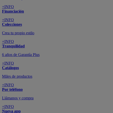
+INFO
Financiación
+INFO
Colecciones
Crea tu propio estilo
+INFO
Tranquilidad
6 años de Garantía Plus
+INFO
Catálogos
Miles de productos
+INFO
Por teléfono
Llámanos y compra
+INFO
Nueva app