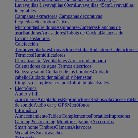
Lavavajillas
Lavavajillas 60cm
Lavavajillas 45cm
Lavavajillas
integrables
Campanas extractoras
Campanas decorativas
Pequeños electrodomésticos
Microondas
Freidoras
Aspiradores
Cafeteras
Planchas de
asar
Batidoras
Amasadores
Robots de Cocina
Balanzas de
Cocina
Tostadoras
Calefacción
Termoventiladores
Convectores
Estufas
Radiadores
Calefactores
D
Térmicos
Humidificadores
Climatización
Ventiladores
Aire acondicionado
Calentadores de agua
Termos eléctricos
Belleza y salud
Cuidado de los hombres
Cuidado
cabello
Cuidado dental
Salud y bienestar
Limpieza
Limpieza a vapor
Robot limpiacristales
Electrónica
Audio y hifi
Auriculares
Adaptadores
Reproductores
Radios
Altavoces
Hifi
Bar
de sonido
Audio car y GPS
Micrófonos
Informática
Almacenamiento
Tablets
Complementos
Portátiles
Impresoras
Gaming & streaming
Monitores gaming
Accesorios
Smart home
Timbres
Cámaras
Altavoces
Wearables
Smartwatches