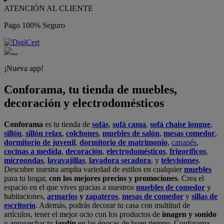
ATENCIÓN AL CLIENTE
Pago 100% Seguro
¡Nueva app!
Conforama, tu tienda de muebles,
decoración y electrodomésticos
Conforama
es tu tienda de
sofás
,
sofá cama
,
sofá chaise longue
,
sillón
,
sillón relax
,
colchones
,
muebles de salón
,
mesas comedor
,
dormitorio de juvenil
,
dormitorio de matrimonio
,
canapés
,
cocinas a medida
,
decoración
,
electrodomésticos
,
frigoríficos
,
microondas
,
lavavajillas
,
lavadora secadora
, y
televisiones
.
Descubre nuestra amplia variedad de estilos en cualquier
muebles
para tu hogar,
con los mejores precios y promociones
. Crea el
espacio en el que vives gracias a nuestros
muebles de comedor
y
habitaciones,
armarios
y
zapateros
,
mesas de comedor
y
sillas de
escritorio
. Además, podrás decorar tu casa con multitud de
artículos, tener el mejor ocio con los productos de
imagen y sonido
y aprovechar tu
jardín
en las épocas de buen tiempo. Conforama