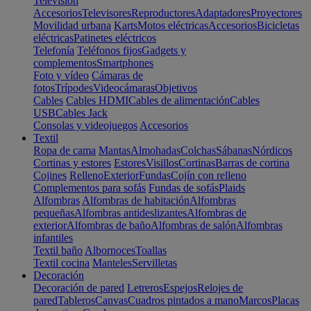
Televisión
Accesorios
Televisores
Reproductores
Adaptadores
Proyectores
Movilidad urbana
Karts
Motos eléctricas
Accesorios
Bicicletas
eléctricas
Patinetes eléctricos
Telefonía
Teléfonos fijos
Gadgets y
complementos
Smartphones
Foto y vídeo
Cámaras de
fotos
Trípodes
Videocámaras
Objetivos
Cables
Cables HDMI
Cables de alimentación
Cables
USB
Cables Jack
Consolas y videojuegos
Accesorios
Textil
Ropa de cama
Mantas
Almohadas
Colchas
Sábanas
Nórdicos
Cortinas y estores
Estores
Visillos
Cortinas
Barras de cortina
Cojines
Relleno
Exterior
Fundas
Cojín con relleno
Complementos para sofás
Fundas de sofás
Plaids
Alfombras
Alfombras de habitación
Alfombras
pequeñas
Alfombras antideslizantes
Alfombras de
exterior
Alfombras de baño
Alfombras de salón
Alfombras
infantiles
Textil baño
Albornoces
Toallas
Textil cocina
Manteles
Servilletas
Decoración
Decoración de pared
Letreros
Espejos
Relojes de
pared
Tableros
Canvas
Cuadros pintados a mano
Marcos
Placas