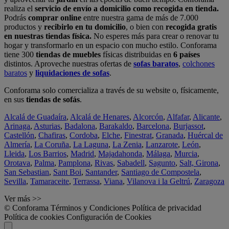
realiza el
servicio de envío a domicilio como recogida en tienda.
Podrás
comprar online
entre nuestra gama de más de 7.000
productos y
recibirlo en tu domicilio
, o bien con
recogida gratis
en nuestras tiendas física.
No esperes más para crear o renovar tu
hogar y transformarlo en un espacio con mucho estilo. Conforama
tiene 300
tiendas de muebles
físicas distribuidas en
6 países
distintos. Aproveche nuestras ofertas de
sofas baratos
,
colchones
baratos
y
liquidaciones de sofas
.
Conforama solo comercializa a través de su website o, físicamente,
en sus
tiendas de sofás
.
Alcalá de Guadaíra
,
Alcalá de Henares
,
Alcorcón
,
Alfafar
,
Alicante
,
Arinaga
,
Asturias
,
Badalona
,
Barakaldo
,
Barcelona
,
Burjassot
,
Castellón
,
Chafiras
,
Cordoba
,
Elche
,
Finestrat
,
Granada
,
Huércal de
Almería
,
La Coruña
,
La Laguna
,
La Zenia
,
Lanzarote
,
León
,
Lleida
,
Los Barrios
,
Madrid
,
Majadahonda
,
Málaga
,
Murcia
,
Orotava
,
Palma
,
Pamplona
,
Rivas
,
Sabadell
,
Sagunto
,
Salt, Girona
,
San Sebastian
,
Sant Boi
,
Santander
,
Santiago de Compostela
,
Sevilla
,
Tamaraceite
,
Terrassa
,
Viana
,
Vilanova i la Geltrú
,
Zaragoza
Ver más >>
© Conforama
Términos y Condiciones
Política de privacidad
Política de cookies
Configuración de Cookies