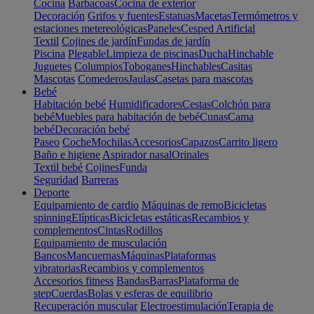
Cocina
Barbacoas
Cocina de exterior
Decoración
Grifos y fuentes
Estatuas
Macetas
Termómetros y
estaciones metereológicas
Paneles
Cesped Artificial
Textil
Cojines de jardín
Fundas de jardín
Piscina
Plegable
Limpieza de piscinas
Ducha
Hinchable
Juguetes
Columpios
Toboganes
Hinchables
Casitas
Mascotas
Comederos
Jaulas
Casetas para mascotas
Bebé
Habitación bebé
Humidificadores
Cestas
Colchón para
bebé
Muebles para habitación de bebé
Cunas
Cama
bebé
Decoración bebé
Paseo
Coche
Mochilas
Accesorios
Capazos
Carrito ligero
Baño e higiene
Aspirador nasal
Orinales
Textil bebé
Cojines
Funda
Seguridad
Barreras
Deporte
Equipamiento de cardio
Máquinas de remo
Bicicletas
spinning
Elípticas
Bicicletas estáticas
Recambios y
complementos
Cintas
Rodillos
Equipamiento de musculación
Bancos
Mancuernas
Máquinas
Plataformas
vibratorias
Recambios y complementos
Accesorios fitness
Bandas
Barras
Plataforma de
step
Cuerdas
Bolas y esferas de equilibrio
Recuperación muscular
Electroestimulación
Terapia de