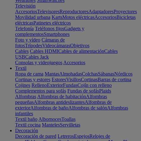
Wearables
Smartwatches
Televisión
Accesorios
Televisores
Reproductores
Adaptadores
Proyectores
Movilidad urbana
Karts
Motos eléctricas
Accesorios
Bicicletas
eléctricas
Patinetes eléctricos
Telefonía
Teléfonos fijos
Gadgets y
complementos
Smartphones
Foto y vídeo
Cámaras de
fotos
Trípodes
Videocámaras
Objetivos
Cables
Cables HDMI
Cables de alimentación
Cables
USB
Cables Jack
Consolas y videojuegos
Accesorios
Textil
Ropa de cama
Mantas
Almohadas
Colchas
Sábanas
Nórdicos
Cortinas y estores
Estores
Visillos
Cortinas
Barras de cortina
Cojines
Relleno
Exterior
Fundas
Cojín con relleno
Complementos para sofás
Fundas de sofás
Plaids
Alfombras
Alfombras de habitación
Alfombras
pequeñas
Alfombras antideslizantes
Alfombras de
exterior
Alfombras de baño
Alfombras de salón
Alfombras
infantiles
Textil baño
Albornoces
Toallas
Textil cocina
Manteles
Servilletas
Decoración
Decoración de pared
Letreros
Espejos
Relojes de