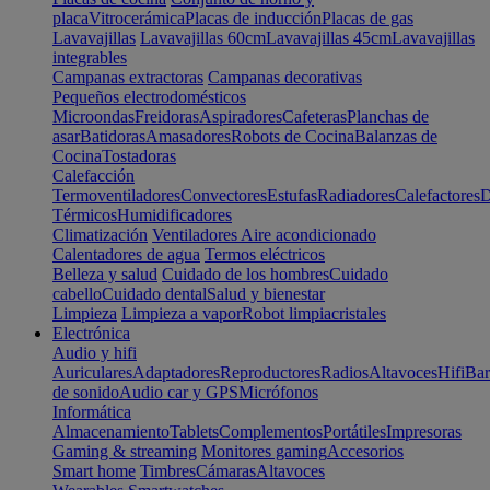
placa
Vitrocerámica
Placas de inducción
Placas de gas
Lavavajillas
Lavavajillas 60cm
Lavavajillas 45cm
Lavavajillas
integrables
Campanas extractoras
Campanas decorativas
Pequeños electrodomésticos
Microondas
Freidoras
Aspiradores
Cafeteras
Planchas de
asar
Batidoras
Amasadores
Robots de Cocina
Balanzas de
Cocina
Tostadoras
Calefacción
Termoventiladores
Convectores
Estufas
Radiadores
Calefactores
D
Térmicos
Humidificadores
Climatización
Ventiladores
Aire acondicionado
Calentadores de agua
Termos eléctricos
Belleza y salud
Cuidado de los hombres
Cuidado
cabello
Cuidado dental
Salud y bienestar
Limpieza
Limpieza a vapor
Robot limpiacristales
Electrónica
Audio y hifi
Auriculares
Adaptadores
Reproductores
Radios
Altavoces
Hifi
Bar
de sonido
Audio car y GPS
Micrófonos
Informática
Almacenamiento
Tablets
Complementos
Portátiles
Impresoras
Gaming & streaming
Monitores gaming
Accesorios
Smart home
Timbres
Cámaras
Altavoces