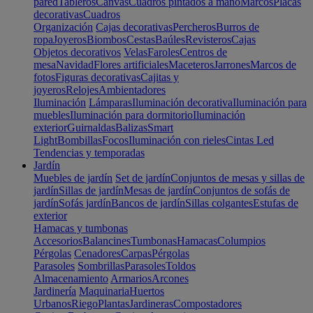
pared
Tableros
Canvas
Cuadros pintados a mano
Marcos
Placas
decorativas
Cuadros
Organización
Cajas decorativas
Percheros
Burros de
ropa
Joyeros
Biombos
Cestas
Baúles
Revisteros
Cajas
Objetos decorativos
Velas
Faroles
Centros de
mesa
Navidad
Flores artificiales
Maceteros
Jarrones
Marcos de
fotos
Figuras decorativas
Cajitas y
joyeros
Relojes
Ambientadores
Iluminación
Lámparas
Iluminación decorativa
Iluminación para
muebles
Iluminación para dormitorio
Iluminación
exterior
Guirnaldas
Balizas
Smart
Light
Bombillas
Focos
Iluminación con rieles
Cintas Led
Tendencias y temporadas
Jardín
Muebles de jardín
Set de jardín
Conjuntos de mesas y sillas de
jardín
Sillas de jardín
Mesas de jardín
Conjuntos de sofás de
jardín
Sofás jardín
Bancos de jardín
Sillas colgantes
Estufas de
exterior
Hamacas y tumbonas
Accesorios
Balancines
Tumbonas
Hamacas
Columpios
Pérgolas
Cenadores
Carpas
Pérgolas
Parasoles
Sombrillas
Parasoles
Toldos
Almacenamiento
Armarios
Arcones
Jardinería
Maquinaria
Huertos
Urbanos
Riego
Plantas
Jardineras
Compostadores