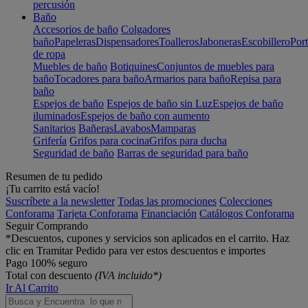
percusión
Baño
Accesorios de baño
Colgadores
baño
Papeleras
Dispensadores
Toalleros
Jaboneras
Escobillero
Port
de ropa
Muebles de baño
Botiquines
Conjuntos de muebles para
baño
Tocadores para baño
Armarios para baño
Repisa para
baño
Espejos de baño
Espejos de baño sin Luz
Espejos de baño
iluminados
Espejos de baño con aumento
Sanitarios
Bañeras
Lavabos
Mamparas
Grifería
Grifos para cocina
Grifos para ducha
Seguridad de baño
Barras de seguridad para baño
Resumen de tu pedido
¡Tu carrito está vacío!
Suscríbete a la newsletter
Todas las promociones
Colecciones
Conforama
Tarjeta Conforama
Financiación
Catálogos Conforama
Seguir Comprando
*Descuentos, cupones y servicios son aplicados en el carrito. Haz
clic en Tramitar Pedido para ver estos descuentos e importes
Pago 100% seguro
Total con descuento
(IVA incluido*)
Ir Al Carrito