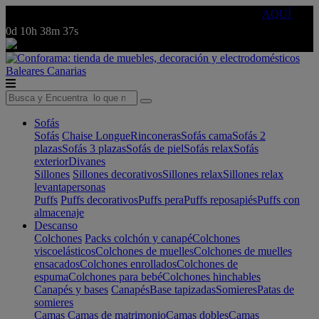
🔵Cambia tu electro con
-10% EXTRA
de descuento ☑️
AQUÍ
0d
10h
38m
37s
Baleares
Canarias
Sofás
Sofás
Chaise Longue
Rinconeras
Sofás cama
Sofás 2
plazas
Sofás 3 plazas
Sofás de piel
Sofás relax
Sofás
exterior
Divanes
Sillones
Sillones decorativos
Sillones relax
Sillones relax
levantapersonas
Puffs
Puffs decorativos
Puffs pera
Puffs reposapiés
Puffs con
almacenaje
Descanso
Colchones
Packs colchón y canapé
Colchones
viscoelásticos
Colchones de muelles
Colchones de muelles
ensacados
Colchones enrollados
Colchones de
espuma
Colchones para bebé
Colchones hinchables
Canapés y bases
Canapés
Base tapizadas
Somieres
Patas de
somieres
Camas
Camas de matrimonio
Camas dobles
Camas