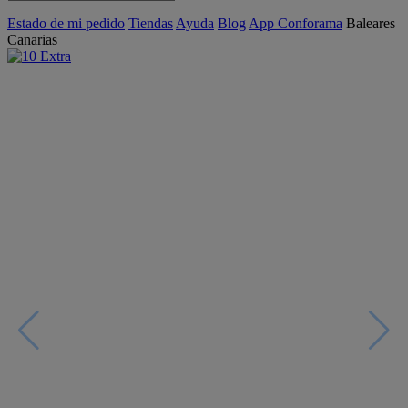
Estado de mi pedido
Tiendas
Ayuda
Blog
App Conforama
Baleares
Canarias