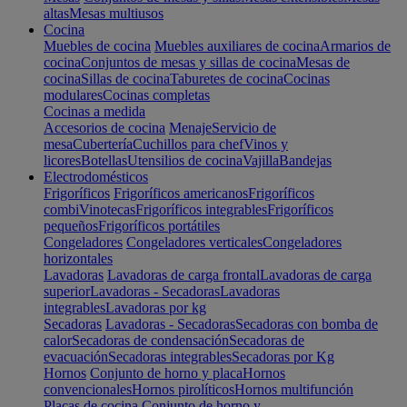
altas
Mesas multiusos
Cocina
Muebles de cocina
Muebles auxiliares de cocina
Armarios de
cocina
Conjuntos de mesas y sillas de cocina
Mesas de
cocina
Sillas de cocina
Taburetes de cocina
Cocinas
modulares
Cocinas completas
Cocinas a medida
Accesorios de cocina
Menaje
Servicio de
mesa
Cubertería
Cuchillos para chef
Vinos y
licores
Botellas
Utensilios de cocina
Vajilla
Bandejas
Electrodomésticos
Frigoríficos
Frigoríficos americanos
Frigoríficos
combi
Vinotecas
Frigoríficos integrables
Frigoríficos
pequeños
Frigoríficos portátiles
Congeladores
Congeladores verticales
Congeladores
horizontales
Lavadoras
Lavadoras de carga frontal
Lavadoras de carga
superior
Lavadoras - Secadoras
Lavadoras
integrables
Lavadoras por kg
Secadoras
Lavadoras - Secadoras
Secadoras con bomba de
calor
Secadoras de condensación
Secadoras de
evacuación
Secadoras integrables
Secadoras por Kg
Hornos
Conjunto de horno y placa
Hornos
convencionales
Hornos pirolíticos
Hornos multifunción
Placas de cocina
Conjunto de horno y