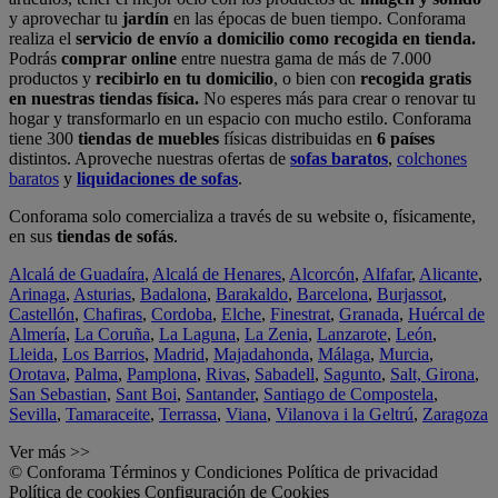
y aprovechar tu
jardín
en las épocas de buen tiempo. Conforama
realiza el
servicio de envío a domicilio como recogida en tienda.
Podrás
comprar online
entre nuestra gama de más de 7.000
productos y
recibirlo en tu domicilio
, o bien con
recogida gratis
en nuestras tiendas física.
No esperes más para crear o renovar tu
hogar y transformarlo en un espacio con mucho estilo. Conforama
tiene 300
tiendas de muebles
físicas distribuidas en
6 países
distintos. Aproveche nuestras ofertas de
sofas baratos
,
colchones
baratos
y
liquidaciones de sofas
.
Conforama solo comercializa a través de su website o, físicamente,
en sus
tiendas de sofás
.
Alcalá de Guadaíra
,
Alcalá de Henares
,
Alcorcón
,
Alfafar
,
Alicante
,
Arinaga
,
Asturias
,
Badalona
,
Barakaldo
,
Barcelona
,
Burjassot
,
Castellón
,
Chafiras
,
Cordoba
,
Elche
,
Finestrat
,
Granada
,
Huércal de
Almería
,
La Coruña
,
La Laguna
,
La Zenia
,
Lanzarote
,
León
,
Lleida
,
Los Barrios
,
Madrid
,
Majadahonda
,
Málaga
,
Murcia
,
Orotava
,
Palma
,
Pamplona
,
Rivas
,
Sabadell
,
Sagunto
,
Salt, Girona
,
San Sebastian
,
Sant Boi
,
Santander
,
Santiago de Compostela
,
Sevilla
,
Tamaraceite
,
Terrassa
,
Viana
,
Vilanova i la Geltrú
,
Zaragoza
Ver más >>
© Conforama
Términos y Condiciones
Política de privacidad
Política de cookies
Configuración de Cookies