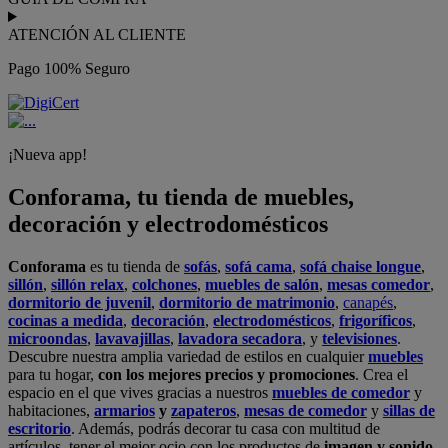
ATENCIÓN AL CLIENTE
Pago 100% Seguro
¡Nueva app!
Conforama, tu tienda de muebles,
decoración y electrodomésticos
Conforama
es tu tienda de
sofás
,
sofá cama
,
sofá chaise longue
,
sillón
,
sillón relax
,
colchones
,
muebles de salón
,
mesas comedor
,
dormitorio de juvenil
,
dormitorio de matrimonio
,
canapés
,
cocinas a medida
,
decoración
,
electrodomésticos
,
frigoríficos
,
microondas
,
lavavajillas
,
lavadora secadora
, y
televisiones
.
Descubre nuestra amplia variedad de estilos en cualquier
muebles
para tu hogar,
con los mejores precios y promociones
. Crea el
espacio en el que vives gracias a nuestros
muebles de comedor
y
habitaciones,
armarios
y
zapateros
,
mesas de comedor
y
sillas de
escritorio
. Además, podrás decorar tu casa con multitud de
artículos, tener el mejor ocio con los productos de
imagen y sonido