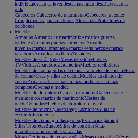
individuales
Camas juveniles
Camas infantiles
Literas
Camas
nido
Cabeceros
Cabeceros de matrimonio
Cabeceros juveniles
Complementos para colchones
Almohadas
Protectores de
colchones
Muebles
Armarios
Armarios de matrimonio
Armarios puertas
batientes
Armarios puertas correderas
Armarios
juvenil
Armarios infantiles
Armarios esquineros
Armarios
vestidores
Armarios auxiliares
Zapateros
Muebles de salón
Sillas
Mesas de salón
Muebles
TV
Vitrinas
Aparadores
Estanterias
Muebles recibidores
Muebles de cocina
Sillas de cocinas
Taburetes de cocina
Mesas
de cocina
Mesas y sillas de cocina
Muebles auxiliares de
cocina
Armarios de cocina
Cocinas modulares
Cocinas
completas
Cocinas a medida
Muebles de dormitorio
Camas matrimonio
Cabeceros de
matrimonio
Armarios de matrimonio
Mesitas de
noche
Comodas
Muebles de dormitorio juvenil
Muebles de oficina y teletrabajo
Escritorios
Sillas de
escritorio
Estanterías
Muebles de Gaming
Sillas gaming
Escritorios gaming
Sillas
Taburetes
Bancos
Sillas de comedor
Sillas
infantiles
Complementos para sillas
Mesas
Conjuntos de mesas y sillas
Mesas extensibles
Mesas