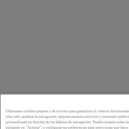
Utilizamos cookies propias y de terceros para garantizar el correcto funcionami
sitio web, analizar la navegación, mejorar nuestros servicios y mostrarte public
personalizada en función de tus hábitos de navegación. Puedes aceptar todas la
pulsando en “Aceptar”, o configurar tus preferencias para seleccionar qué tipos