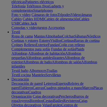
eléctricas
Patinetes eléctricos
Telefonía
Teléfonos fijos
Gadgets y
complementos
Smartphones
Foto y vídeo
Cámaras de fotos
Trípodes
Videocámaras
Cables
Cables HDMI
Cables de alimentación
Cables
USB
Cables Jack
Consolas y videojuegos
Accesorios
Textil
Ropa de cama
Mantas
Almohadas
Colchas
Sábanas
Nórdicos
Cortinas y estores
Estores
Visillos
Cortinas
Barras de cortina
Cojines
Relleno
Exterior
Fundas
Cojín con relleno
Complementos para sofás
Fundas de sofás
Plaids
Alfombras
Alfombras de habitación
Alfombras
pequeñas
Alfombras antideslizantes
Alfombras de
exterior
Alfombras de baño
Alfombras de salón
Alfombras
infantiles
Textil baño
Albornoces
Toallas
Textil cocina
Manteles
Servilletas
Decoración
Decoración de pared
Letreros
Espejos
Relojes de
pared
Tableros
Canvas
Cuadros pintados a mano
Marcos
Placas
decorativas
Cuadros
Organización
Cajas decorativas
Percheros
Burros de
ropa
Joyeros
Biombos
Cestas
Baúles
Revisteros
Cajas
Objetos decorativos
Velas
Faroles
Centros de