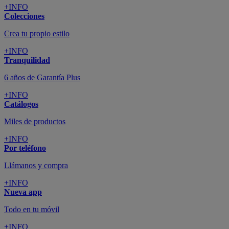
+INFO
Colecciones
Crea tu propio estilo
+INFO
Tranquilidad
6 años de Garantía Plus
+INFO
Catálogos
Miles de productos
+INFO
Por teléfono
Llámanos y compra
+INFO
Nueva app
Todo en tu móvil
+INFO