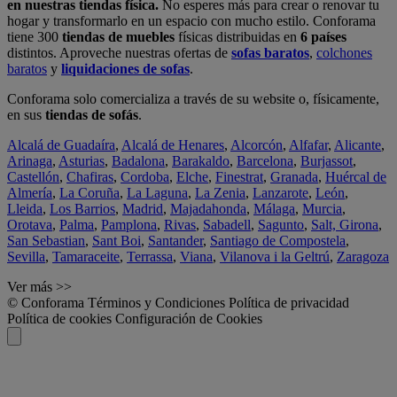
en nuestras tiendas física.
No esperes más para crear o renovar tu
hogar y transformarlo en un espacio con mucho estilo. Conforama
tiene 300
tiendas de muebles
físicas distribuidas en
6 países
distintos. Aproveche nuestras ofertas de
sofas baratos
,
colchones
baratos
y
liquidaciones de sofas
.
Conforama solo comercializa a través de su website o, físicamente,
en sus
tiendas de sofás
.
Alcalá de Guadaíra
,
Alcalá de Henares
,
Alcorcón
,
Alfafar
,
Alicante
,
Arinaga
,
Asturias
,
Badalona
,
Barakaldo
,
Barcelona
,
Burjassot
,
Castellón
,
Chafiras
,
Cordoba
,
Elche
,
Finestrat
,
Granada
,
Huércal de
Almería
,
La Coruña
,
La Laguna
,
La Zenia
,
Lanzarote
,
León
,
Lleida
,
Los Barrios
,
Madrid
,
Majadahonda
,
Málaga
,
Murcia
,
Orotava
,
Palma
,
Pamplona
,
Rivas
,
Sabadell
,
Sagunto
,
Salt, Girona
,
San Sebastian
,
Sant Boi
,
Santander
,
Santiago de Compostela
,
Sevilla
,
Tamaraceite
,
Terrassa
,
Viana
,
Vilanova i la Geltrú
,
Zaragoza
Ver más >>
© Conforama
Términos y Condiciones
Política de privacidad
Política de cookies
Configuración de Cookies