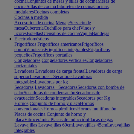
cocina
Conjuntos de mesas y sillas de cocina
Mesas de
cocina
Sillas de cocina
Taburetes de cocina
Cocinas
modulares
Cocinas completas
Cocinas a medida
Accesorios de cocina
Menaje
Servicio de
mesa
Cubertería
Cuchillos para chef
Vinos y
licores
Botellas
Utensilios de cocina
Vajilla
Bandejas
Electrodomésticos
Frigoríficos
Frigoríficos americanos
Frigoríficos
combi
Vinotecas
Frigoríficos integrables
Frigoríficos
pequeños
Frigoríficos portátiles
Congeladores
Congeladores verticales
Congeladores
horizontales
Lavadoras
Lavadoras de carga frontal
Lavadoras de carga
superior
Lavadoras - Secadoras
Lavadoras
integrables
Lavadoras por kg
Secadoras
Lavadoras - Secadoras
Secadoras con bomba de
calor
Secadoras de condensación
Secadoras de
evacuación
Secadoras integrables
Secadoras por Kg
Hornos
Conjunto de horno y placa
Hornos
convencionales
Hornos pirolíticos
Hornos multifunción
Placas de cocina
Conjunto de horno y
placa
Vitrocerámica
Placas de inducción
Placas de gas
Lavavajillas
Lavavajillas 60cm
Lavavajillas 45cm
Lavavajillas
integrables