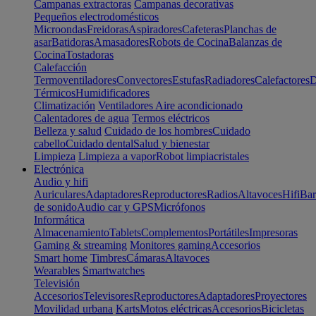
Campanas extractoras
Campanas decorativas
Pequeños electrodomésticos
Microondas
Freidoras
Aspiradores
Cafeteras
Planchas de
asar
Batidoras
Amasadores
Robots de Cocina
Balanzas de
Cocina
Tostadoras
Calefacción
Termoventiladores
Convectores
Estufas
Radiadores
Calefactores
D
Térmicos
Humidificadores
Climatización
Ventiladores
Aire acondicionado
Calentadores de agua
Termos eléctricos
Belleza y salud
Cuidado de los hombres
Cuidado
cabello
Cuidado dental
Salud y bienestar
Limpieza
Limpieza a vapor
Robot limpiacristales
Electrónica
Audio y hifi
Auriculares
Adaptadores
Reproductores
Radios
Altavoces
Hifi
Bar
de sonido
Audio car y GPS
Micrófonos
Informática
Almacenamiento
Tablets
Complementos
Portátiles
Impresoras
Gaming & streaming
Monitores gaming
Accesorios
Smart home
Timbres
Cámaras
Altavoces
Wearables
Smartwatches
Televisión
Accesorios
Televisores
Reproductores
Adaptadores
Proyectores
Movilidad urbana
Karts
Motos eléctricas
Accesorios
Bicicletas