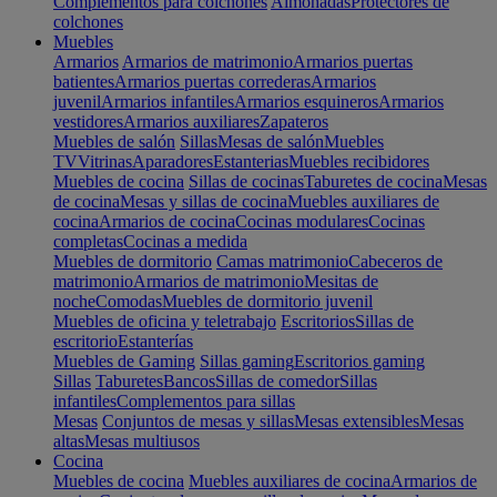
Complementos para colchones
Almohadas
Protectores de
colchones
Muebles
Armarios
Armarios de matrimonio
Armarios puertas
batientes
Armarios puertas correderas
Armarios
juvenil
Armarios infantiles
Armarios esquineros
Armarios
vestidores
Armarios auxiliares
Zapateros
Muebles de salón
Sillas
Mesas de salón
Muebles
TV
Vitrinas
Aparadores
Estanterias
Muebles recibidores
Muebles de cocina
Sillas de cocinas
Taburetes de cocina
Mesas
de cocina
Mesas y sillas de cocina
Muebles auxiliares de
cocina
Armarios de cocina
Cocinas modulares
Cocinas
completas
Cocinas a medida
Muebles de dormitorio
Camas matrimonio
Cabeceros de
matrimonio
Armarios de matrimonio
Mesitas de
noche
Comodas
Muebles de dormitorio juvenil
Muebles de oficina y teletrabajo
Escritorios
Sillas de
escritorio
Estanterías
Muebles de Gaming
Sillas gaming
Escritorios gaming
Sillas
Taburetes
Bancos
Sillas de comedor
Sillas
infantiles
Complementos para sillas
Mesas
Conjuntos de mesas y sillas
Mesas extensibles
Mesas
altas
Mesas multiusos
Cocina
Muebles de cocina
Muebles auxiliares de cocina
Armarios de