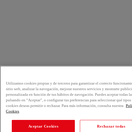
Utilizamos cookies propias y de terceros para garantizar el correcto funcionami
sitio web, analizar la navegación, mejorar nuestros servicios y mostrarte public
personalizada en función de tus hábitos de navegación. Puedes aceptar todas la
pulsando en “Aceptar”, o configurar tus preferencias para seleccionar qué tipos
cookies deseas permitir o rechazar. Para más información, consulta nuestra
Pol
Cookies
Aceptar Cookies
Rechazar todas