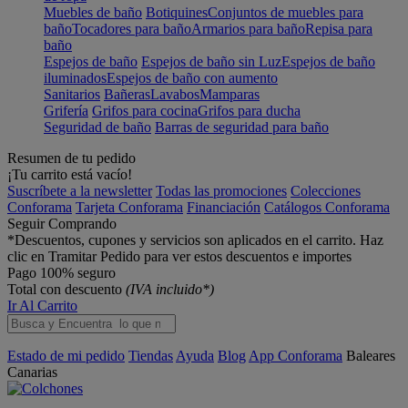
Muebles de baño
Botiquines
Conjuntos de muebles para
baño
Tocadores para baño
Armarios para baño
Repisa para
baño
Espejos de baño
Espejos de baño sin Luz
Espejos de baño
iluminados
Espejos de baño con aumento
Sanitarios
Bañeras
Lavabos
Mamparas
Grifería
Grifos para cocina
Grifos para ducha
Seguridad de baño
Barras de seguridad para baño
Resumen de tu pedido
¡Tu carrito está vacío!
Suscríbete a la newsletter
Todas las promociones
Colecciones
Conforama
Tarjeta Conforama
Financiación
Catálogos Conforama
Seguir Comprando
*Descuentos, cupones y servicios son aplicados en el carrito. Haz
clic en Tramitar Pedido para ver estos descuentos e importes
Pago 100% seguro
Total con descuento
(IVA incluido*)
Ir Al Carrito
Estado de mi pedido
Tiendas
Ayuda
Blog
App Conforama
Baleares
Canarias