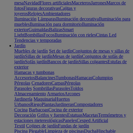
mesa
Navidad
Flores artificiales
Maceteros
Jarrones
Marcos de
fotos
Figuras decorativas
Cajitas y
joyeros
Relojes
Ambientadores
Iluminación
Lámparas
Iluminación decorativa
Iluminación para
muebles
Iluminación para dormitorio
Iluminación
exterior
Guirnaldas
Balizas
Smart
Light
Bombillas
Focos
Iluminación con rieles
Cintas Led
Tendencias y temporadas
Jardín
Muebles de jardín
Set de jardín
Conjuntos de mesas y sillas de
jardín
Sillas de jardín
Mesas de jardín
Conjuntos de sofás de
jardín
Sofás jardín
Bancos de jardín
Sillas colgantes
Estufas de
exterior
Hamacas y tumbonas
Accesorios
Balancines
Tumbonas
Hamacas
Columpios
Pérgolas
Cenadores
Carpas
Pérgolas
Parasoles
Sombrillas
Parasoles
Toldos
Almacenamiento
Armarios
Arcones
Jardinería
Maquinaria
Huertos
Urbanos
Riego
Plantas
Jardineras
Compostadores
Cocina
Barbacoas
Cocina de exterior
Decoración
Grifos y fuentes
Estatuas
Macetas
Termómetros y
estaciones metereológicas
Paneles
Cesped Artificial
Textil
Cojines de jardín
Fundas de jardín
Piscina
Plegable
Limpieza de piscinas
Ducha
Hinchable