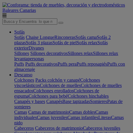
Baleares
Canarias
Sofás
Sofás
Chaise Longue
Rinconeras
Sofás cama
Sofás 2
plazas
Sofás 3 plazas
Sofás de piel
Sofás relax
Sofás
exterior
Divanes
Sillones
Sillones decorativos
Sillones relax
Sillones relax
levantapersonas
Puffs
Puffs decorativos
Puffs pera
Puffs reposapiés
Puffs con
almacenaje
Descanso
Colchones
Packs colchón y canapé
Colchones
viscoelásticos
Colchones de muelles
Colchones de muelles
ensacados
Colchones enrollados
Colchones de
espuma
Colchones para bebé
Colchones hinchables
Canapés y bases
Canapés
Base tapizadas
Somieres
Patas de
somieres
Camas
Camas de matrimonio
Camas dobles
Camas
individuales
Camas juveniles
Camas infantiles
Literas
Camas
nido
Cabeceros
Cabeceros de matrimonio
Cabeceros juveniles