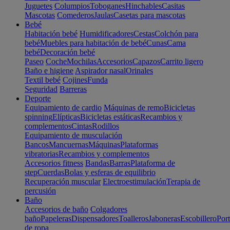
Juguetes
Columpios
Toboganes
Hinchables
Casitas
Mascotas
Comederos
Jaulas
Casetas para mascotas
Bebé
Habitación bebé
Humidificadores
Cestas
Colchón para
bebé
Muebles para habitación de bebé
Cunas
Cama
bebé
Decoración bebé
Paseo
Coche
Mochilas
Accesorios
Capazos
Carrito ligero
Baño e higiene
Aspirador nasal
Orinales
Textil bebé
Cojines
Funda
Seguridad
Barreras
Deporte
Equipamiento de cardio
Máquinas de remo
Bicicletas
spinning
Elípticas
Bicicletas estáticas
Recambios y
complementos
Cintas
Rodillos
Equipamiento de musculación
Bancos
Mancuernas
Máquinas
Plataformas
vibratorias
Recambios y complementos
Accesorios fitness
Bandas
Barras
Plataforma de
step
Cuerdas
Bolas y esferas de equilibrio
Recuperación muscular
Electroestimulación
Terapia de
percusión
Baño
Accesorios de baño
Colgadores
baño
Papeleras
Dispensadores
Toalleros
Jaboneras
Escobillero
Port
de ropa