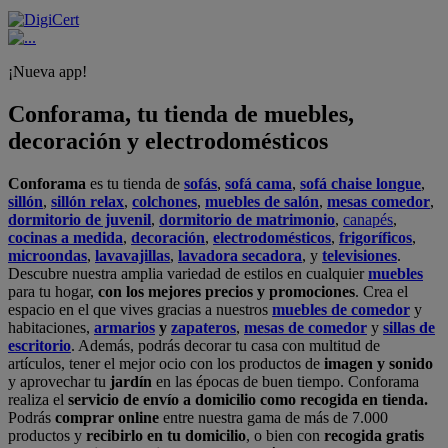
¡Nueva app!
Conforama, tu tienda de muebles,
decoración y electrodomésticos
Conforama
es tu tienda de
sofás
,
sofá cama
,
sofá chaise longue
,
sillón
,
sillón relax
,
colchones
,
muebles de salón
,
mesas comedor
,
dormitorio de juvenil
,
dormitorio de matrimonio
,
canapés
,
cocinas a medida
,
decoración
,
electrodomésticos
,
frigoríficos
,
microondas
,
lavavajillas
,
lavadora secadora
, y
televisiones
.
Descubre nuestra amplia variedad de estilos en cualquier
muebles
para tu hogar,
con los mejores precios y promociones
. Crea el
espacio en el que vives gracias a nuestros
muebles de comedor
y
habitaciones,
armarios
y
zapateros
,
mesas de comedor
y
sillas de
escritorio
. Además, podrás decorar tu casa con multitud de
artículos, tener el mejor ocio con los productos de
imagen y sonido
y aprovechar tu
jardín
en las épocas de buen tiempo. Conforama
realiza el
servicio de envío a domicilio como recogida en tienda.
Podrás
comprar online
entre nuestra gama de más de 7.000
productos y
recibirlo en tu domicilio
, o bien con
recogida gratis