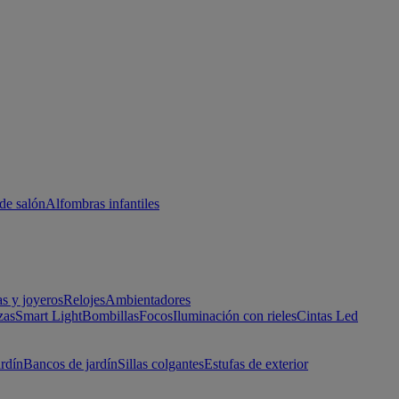
de salón
Alfombras infantiles
as y joyeros
Relojes
Ambientadores
zas
Smart Light
Bombillas
Focos
Iluminación con rieles
Cintas Led
ardín
Bancos de jardín
Sillas colgantes
Estufas de exterior