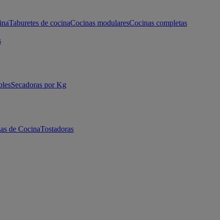
ina
Taburetes de cocina
Cocinas modulares
Cocinas completas
s
bles
Secadoras por Kg
as de Cocina
Tostadoras