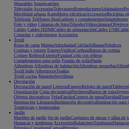
Wearables
Smartwatches
Televisión
Accesorios
Televisores
Reproductores
Adaptadores
Pr
Movilidad urbana
Karts
Motos eléctricas
Accesorios
Bicicletas el
Telefonía
Teléfonos fijos
Gadgets y complementos
Smartphones
Foto y vídeo
Cámaras de fotos
Trípodes
Videocámaras
Objetivos
Cables
Cables HDMI
Cables de alimentación
Cables USB
Cable
Consolas y videojuegos
Accesorios
Textil
Ropa de cama
Mantas
Almohadas
Colchas
Sábanas
Nórdicos
Cortinas y estores
Estores
Visillos
Cortinas
Barras de cortina
Cojines
Relleno
Exterior
Fundas
Cojín con relleno
Complementos para sofás
Fundas de sofás
Plaids
Alfombras
Alfombras de habitación
Alfombras pequeñas
Alfomb
Textil baño
Albornoces
Toallas
Textil cocina
Manteles
Servilletas
Decoración
Decoración de pared
Letreros
Espejos
Relojes de pared
Tableros
Organización
Cajas decorativas
Percheros
Burros de ropa
Joyero
Objetos decorativos
Velas
Faroles
Centros de mesa
Navidad
Flore
Iluminación
Lámparas
Iluminación decorativa
Iluminación para 
Tendencias y temporadas
Jardín
Muebles de jardín
Set de jardín
Conjuntos de mesas y sillas de j
Hamacas y tumbonas
Accesorios
Balancines
Tumbonas
Hamaca
Pérgolas
Cenadores
Carpas
Pérgolas