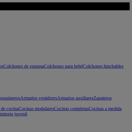
os
Colchones de espuma
Colchones para bebé
Colchones hinchables
esquineros
Armarios vestidores
Armarios auxiliares
Zapateros
 de cocina
Cocinas modulares
Cocinas completas
Cocinas a medida
mitorio juvenil