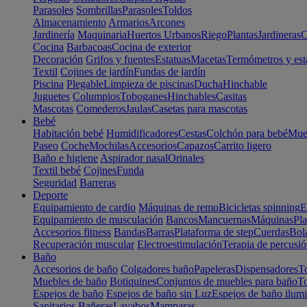
Parasoles
Sombrillas
Parasoles
Toldos
Almacenamiento
Armarios
Arcones
Jardinería
Maquinaria
Huertos Urbanos
Riego
Plantas
Jardineras
C
Cocina
Barbacoas
Cocina de exterior
Decoración
Grifos y fuentes
Estatuas
Macetas
Termómetros y est
Textil
Cojines de jardín
Fundas de jardín
Piscina
Plegable
Limpieza de piscinas
Ducha
Hinchable
Juguetes
Columpios
Toboganes
Hinchables
Casitas
Mascotas
Comederos
Jaulas
Casetas para mascotas
Bebé
Habitación bebé
Humidificadores
Cestas
Colchón para bebé
Mueb
Paseo
Coche
Mochilas
Accesorios
Capazos
Carrito ligero
Baño e higiene
Aspirador nasal
Orinales
Textil bebé
Cojines
Funda
Seguridad
Barreras
Deporte
Equipamiento de cardio
Máquinas de remo
Bicicletas spinning
E
Equipamiento de musculación
Bancos
Mancuernas
Máquinas
Pla
Accesorios fitness
Bandas
Barras
Plataforma de step
Cuerdas
Bola
Recuperación muscular
Electroestimulación
Terapia de percusi
Baño
Accesorios de baño
Colgadores baño
Papeleras
Dispensadores
To
Muebles de baño
Botiquines
Conjuntos de muebles para baño
To
Espejos de baño
Espejos de baño sin Luz
Espejos de baño ilum
Sanitarios
Bañeras
Lavabos
Mamparas