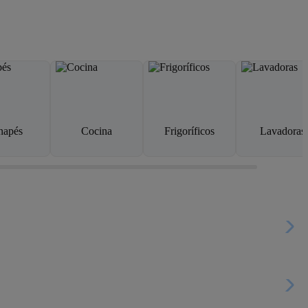
napés
Cocina
Frigoríficos
Lavadoras