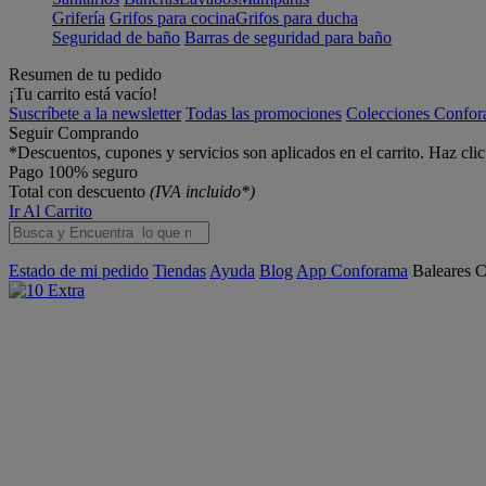
Grifería
Grifos para cocina
Grifos para ducha
Seguridad de baño
Barras de seguridad para baño
Resumen de tu pedido
¡Tu carrito está vacío!
Suscríbete a la newsletter
Todas las promociones
Colecciones Confo
Seguir Comprando
*Descuentos, cupones y servicios son aplicados en el carrito. Haz cli
Pago 100% seguro
Total con descuento
(IVA incluido*)
Ir Al Carrito
Estado de mi pedido
Tiendas
Ayuda
Blog
App Conforama
Baleares
C