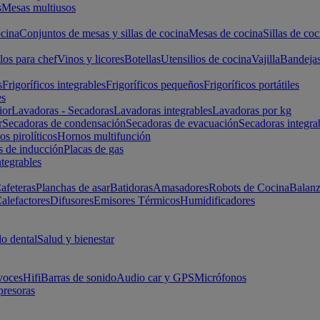
s
Mesas multiusos
cina
Conjuntos de mesas y sillas de cocina
Mesas de cocina
Sillas de coc
los para chef
Vinos y licores
Botellas
Utensilios de cocina
Vajilla
Bandeja
s
Frigoríficos integrables
Frigoríficos pequeños
Frigoríficos portátiles
es
ior
Lavadoras - Secadoras
Lavadoras integrables
Lavadoras por kg
r
Secadoras de condensación
Secadoras de evacuación
Secadoras integra
s pirolíticos
Hornos multifunción
s de inducción
Placas de gas
ntegrables
afeteras
Planchas de asar
Batidoras
Amasadores
Robots de Cocina
Balanz
alefactores
Difusores
Emisores Térmicos
Humidificadores
o dental
Salud y bienestar
voces
Hifi
Barras de sonido
Audio car y GPS
Micrófonos
presoras