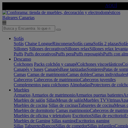
🔵Cambia tu electro con
-10% EXTRA
de descuento ☑️
AQUÍ
Baleares
Canarias
Sofás
Sofás
Chaise Longue
Rinconeras
Sofás cama
Sofás 2 plazas
Sofá
Sillones
Sillones decorativos
Sillones relax
Sillones relax levant
Puffs
Puffs decorativos
Puffs pera
Puffs reposapiés
Puffs con al
Descanso
Colchones
Packs colchón y canapé
Colchones viscoelásticos
Col
Canapés y bases
Canapés
Base tapizadas
Somieres
Patas de somi
Camas
Camas de matrimonio
Camas dobles
Camas individuales
Cabeceros
Cabeceros de matrimonio
Cabeceros juveniles
Complementos para colchones
Almohadas
Protectores de colch
Muebles
Armarios
Armarios de matrimonio
Armarios puertas batientes
Ar
Muebles de salón
Sillas
Mesas de salón
Muebles TV
Vitrinas
Apa
Muebles de cocina
Sillas de cocinas
Taburetes de cocina
Mesas d
Muebles de dormitorio
Camas matrimonio
Cabeceros de matrim
Muebles de oficina y teletrabajo
Escritorios
Sillas de escritorio
Es
Muebles de Gaming
Sillas gaming
Escritorios gaming
Sillas
Taburetes
Bancos
Sillas de comedor
Sillas infantiles
Complem