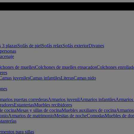
s 3 plazas
Sofás de piel
Sofás relax
Sofás exterior
Divanes
apersonas
macenaje
chones de muelles
Colchones de muelles ensacados
Colchones enrollad
eres
Camas juveniles
Camas infantiles
Literas
Camas nido
ones
marios puertas correderas
Armarios juvenil
Armarios infantiles
Armarios 
radores
Estanterias
Muebles recibidores
e cocina
Mesas y sillas de cocina
Muebles auxiliares de cocina
Armarios
onio
Armarios de matrimonio
Mesitas de noche
Comodas
Muebles de dor
tanterías
entos para sillas