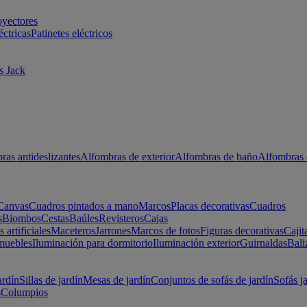
oyectores
éctricas
Patinetes eléctricos
s Jack
ras antideslizantes
Alfombras de exterior
Alfombras de baño
Alfombras 
Canvas
Cuadros pintados a mano
Marcos
Placas decorativas
Cuadros
s
Biombos
Cestas
Baúles
Revisteros
Cajas
s artificiales
Maceteros
Jarrones
Marcos de fotos
Figuras decorativas
Cajit
muebles
Iluminación para dormitorio
Iluminación exterior
Guirnaldas
Bali
ardín
Sillas de jardín
Mesas de jardín
Conjuntos de sofás de jardín
Sofás j
s
Columpios