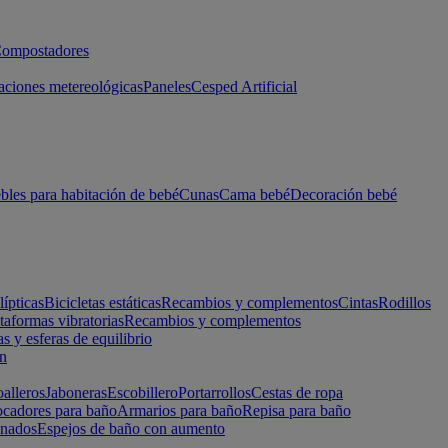
ompostadores
aciones metereológicas
Paneles
Cesped Artificial
les para habitación de bebé
Cunas
Cama bebé
Decoración bebé
lípticas
Bicicletas estáticas
Recambios y complementos
Cintas
Rodillos
taformas vibratorias
Recambios y complementos
s y esferas de equilibrio
ón
alleros
Jaboneras
Escobillero
Portarrollos
Cestas de ropa
cadores para baño
Armarios para baño
Repisa para baño
inados
Espejos de baño con aumento