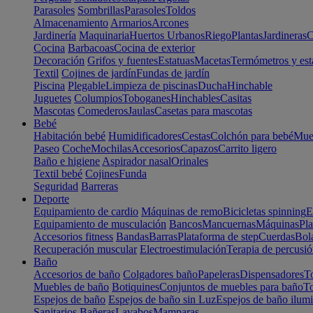
Parasoles
Sombrillas
Parasoles
Toldos
Almacenamiento
Armarios
Arcones
Jardinería
Maquinaria
Huertos Urbanos
Riego
Plantas
Jardineras
C
Cocina
Barbacoas
Cocina de exterior
Decoración
Grifos y fuentes
Estatuas
Macetas
Termómetros y est
Textil
Cojines de jardín
Fundas de jardín
Piscina
Plegable
Limpieza de piscinas
Ducha
Hinchable
Juguetes
Columpios
Toboganes
Hinchables
Casitas
Mascotas
Comederos
Jaulas
Casetas para mascotas
Bebé
Habitación bebé
Humidificadores
Cestas
Colchón para bebé
Mueb
Paseo
Coche
Mochilas
Accesorios
Capazos
Carrito ligero
Baño e higiene
Aspirador nasal
Orinales
Textil bebé
Cojines
Funda
Seguridad
Barreras
Deporte
Equipamiento de cardio
Máquinas de remo
Bicicletas spinning
E
Equipamiento de musculación
Bancos
Mancuernas
Máquinas
Pla
Accesorios fitness
Bandas
Barras
Plataforma de step
Cuerdas
Bola
Recuperación muscular
Electroestimulación
Terapia de percusi
Baño
Accesorios de baño
Colgadores baño
Papeleras
Dispensadores
To
Muebles de baño
Botiquines
Conjuntos de muebles para baño
To
Espejos de baño
Espejos de baño sin Luz
Espejos de baño ilum
Sanitarios
Bañeras
Lavabos
Mamparas