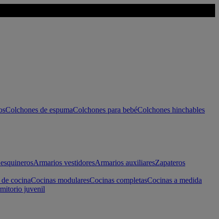
os
Colchones de espuma
Colchones para bebé
Colchones hinchables
esquineros
Armarios vestidores
Armarios auxiliares
Zapateros
 de cocina
Cocinas modulares
Cocinas completas
Cocinas a medida
mitorio juvenil