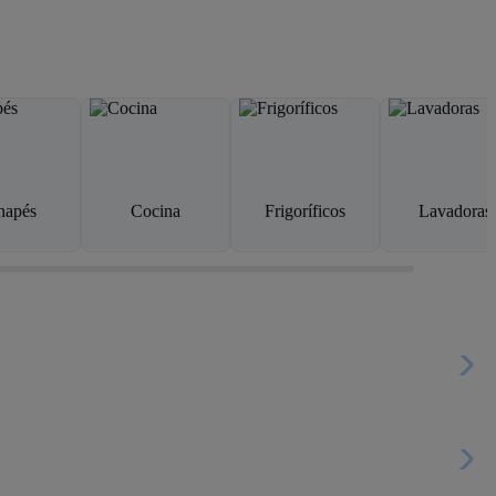
napés
Cocina
Frigoríficos
Lavadoras