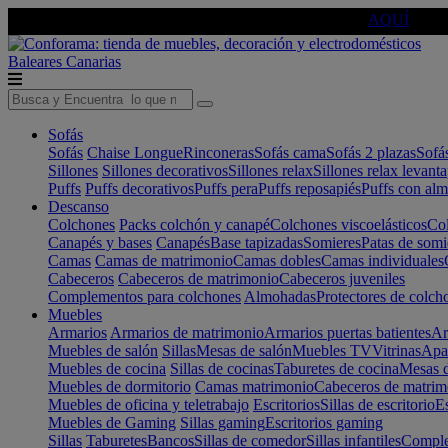
🔵Cambia tu electro con
-10% EXTRA
de descuento ☑️
AQUÍ
Baleares
Canarias
Sofás
Sofás
Chaise Longue
Rinconeras
Sofás cama
Sofás 2 plazas
Sofá
Sillones
Sillones decorativos
Sillones relax
Sillones relax levant
Puffs
Puffs decorativos
Puffs pera
Puffs reposapiés
Puffs con al
Descanso
Colchones
Packs colchón y canapé
Colchones viscoelásticos
Col
Canapés y bases
Canapés
Base tapizadas
Somieres
Patas de somi
Camas
Camas de matrimonio
Camas dobles
Camas individuales
Cabeceros
Cabeceros de matrimonio
Cabeceros juveniles
Complementos para colchones
Almohadas
Protectores de colch
Muebles
Armarios
Armarios de matrimonio
Armarios puertas batientes
Ar
Muebles de salón
Sillas
Mesas de salón
Muebles TV
Vitrinas
Apa
Muebles de cocina
Sillas de cocinas
Taburetes de cocina
Mesas d
Muebles de dormitorio
Camas matrimonio
Cabeceros de matrim
Muebles de oficina y teletrabajo
Escritorios
Sillas de escritorio
Es
Muebles de Gaming
Sillas gaming
Escritorios gaming
Sillas
Taburetes
Bancos
Sillas de comedor
Sillas infantiles
Complem