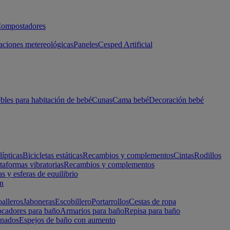
ompostadores
aciones metereológicas
Paneles
Cesped Artificial
les para habitación de bebé
Cunas
Cama bebé
Decoración bebé
lípticas
Bicicletas estáticas
Recambios y complementos
Cintas
Rodillos
taformas vibratorias
Recambios y complementos
s y esferas de equilibrio
ón
alleros
Jaboneras
Escobillero
Portarrollos
Cestas de ropa
cadores para baño
Armarios para baño
Repisa para baño
inados
Espejos de baño con aumento