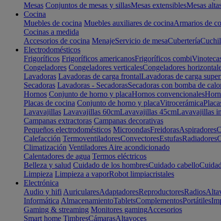
Mesas
Conjuntos de mesas y sillas
Mesas extensibles
Mesas alta
Cocina
Muebles de cocina
Muebles auxiliares de cocina
Armarios de co
Cocinas a medida
Accesorios de cocina
Menaje
Servicio de mesa
Cubertería
Cuchil
Electrodomésticos
Frigoríficos
Frigoríficos americanos
Frigoríficos combi
Vinoteca
Congeladores
Congeladores verticales
Congeladores horizontal
Lavadoras
Lavadoras de carga frontal
Lavadoras de carga super
Secadoras
Lavadoras - Secadoras
Secadoras con bomba de calo
Hornos
Conjunto de horno y placa
Hornos convencionales
Horno
Placas de cocina
Conjunto de horno y placa
Vitrocerámica
Placa
Lavavajillas
Lavavajillas 60cm
Lavavajillas 45cm
Lavavajillas i
Campanas extractoras
Campanas decorativas
Pequeños electrodomésticos
Microondas
Freidoras
Aspiradores
C
Calefacción
Termoventiladores
Convectores
Estufas
Radiadores
C
Climatización
Ventiladores
Aire acondicionado
Calentadores de agua
Termos eléctricos
Belleza y salud
Cuidado de los hombres
Cuidado cabello
Cuidad
Limpieza
Limpieza a vapor
Robot limpiacristales
Electrónica
Audio y hifi
Auriculares
Adaptadores
Reproductores
Radios
Alta
Informática
Almacenamiento
Tablets
Complementos
Portátiles
Im
Gaming & streaming
Monitores gaming
Accesorios
Smart home
Timbres
Cámaras
Altavoces