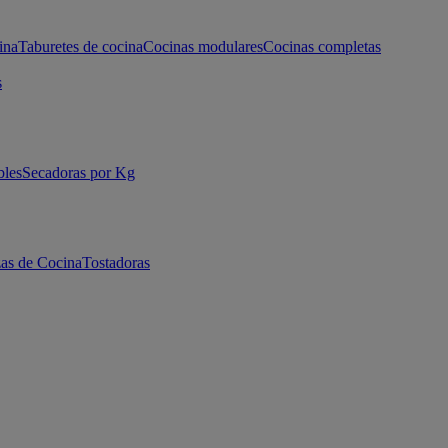
ina
Taburetes de cocina
Cocinas modulares
Cocinas completas
s
bles
Secadoras por Kg
as de Cocina
Tostadoras