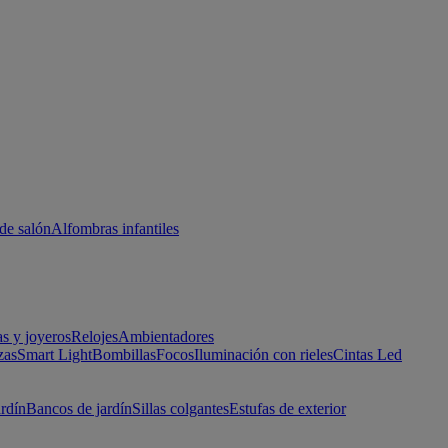
de salón
Alfombras infantiles
as y joyeros
Relojes
Ambientadores
zas
Smart Light
Bombillas
Focos
Iluminación con rieles
Cintas Led
ardín
Bancos de jardín
Sillas colgantes
Estufas de exterior