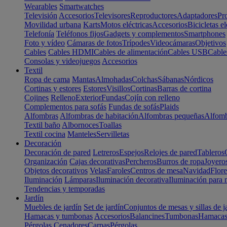
Wearables
Smartwatches
Televisión
Accesorios
Televisores
Reproductores
Adaptadores
Pr
Movilidad urbana
Karts
Motos eléctricas
Accesorios
Bicicletas el
Telefonía
Teléfonos fijos
Gadgets y complementos
Smartphones
Foto y vídeo
Cámaras de fotos
Trípodes
Videocámaras
Objetivos
Cables
Cables HDMI
Cables de alimentación
Cables USB
Cable
Consolas y videojuegos
Accesorios
Textil
Ropa de cama
Mantas
Almohadas
Colchas
Sábanas
Nórdicos
Cortinas y estores
Estores
Visillos
Cortinas
Barras de cortina
Cojines
Relleno
Exterior
Fundas
Cojín con relleno
Complementos para sofás
Fundas de sofás
Plaids
Alfombras
Alfombras de habitación
Alfombras pequeñas
Alfomb
Textil baño
Albornoces
Toallas
Textil cocina
Manteles
Servilletas
Decoración
Decoración de pared
Letreros
Espejos
Relojes de pared
Tableros
Organización
Cajas decorativas
Percheros
Burros de ropa
Joyero
Objetos decorativos
Velas
Faroles
Centros de mesa
Navidad
Flore
Iluminación
Lámparas
Iluminación decorativa
Iluminación para 
Tendencias y temporadas
Jardín
Muebles de jardín
Set de jardín
Conjuntos de mesas y sillas de j
Hamacas y tumbonas
Accesorios
Balancines
Tumbonas
Hamaca
Pérgolas
Cenadores
Carpas
Pérgolas