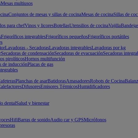
s
Mesas multiusos
cina
Conjuntos de mesas y sillas de cocina
Mesas de cocina
Sillas de coc
los para chef
Vinos y licores
Botellas
Utensilios de cocina
Vajilla
Bandeja
s
Frigoríficos integrables
Frigoríficos pequeños
Frigoríficos portátiles
es
ior
Lavadoras - Secadoras
Lavadoras integrables
Lavadoras por kg
r
Secadoras de condensación
Secadoras de evacuación
Secadoras integra
s pirolíticos
Hornos multifunción
s de inducción
Placas de gas
ntegrables
afeteras
Planchas de asar
Batidoras
Amasadores
Robots de Cocina
Balanz
alefactores
Difusores
Emisores Térmicos
Humidificadores
o dental
Salud y bienestar
voces
Hifi
Barras de sonido
Audio car y GPS
Micrófonos
presoras