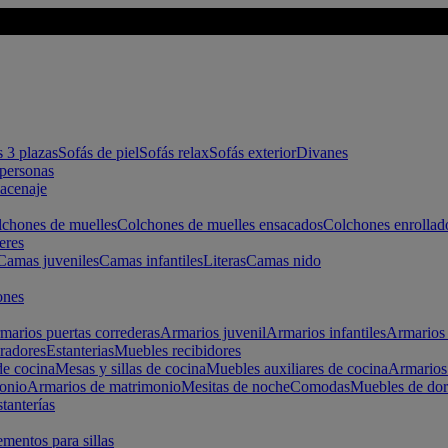
s 3 plazas
Sofás de piel
Sofás relax
Sofás exterior
Divanes
apersonas
macenaje
chones de muelles
Colchones de muelles ensacados
Colchones enrollad
eres
Camas juveniles
Camas infantiles
Literas
Camas nido
ones
marios puertas correderas
Armarios juvenil
Armarios infantiles
Armarios 
radores
Estanterias
Muebles recibidores
e cocina
Mesas y sillas de cocina
Muebles auxiliares de cocina
Armarios
onio
Armarios de matrimonio
Mesitas de noche
Comodas
Muebles de dor
tanterías
entos para sillas