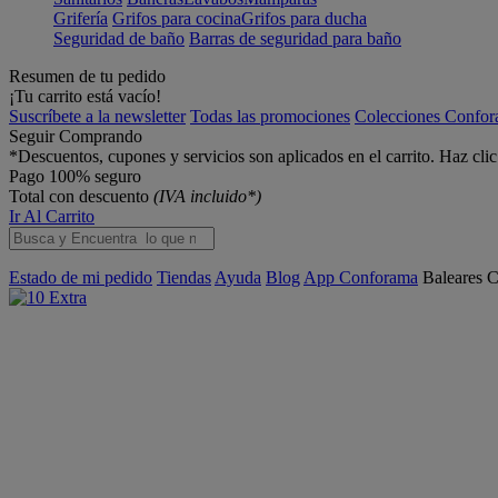
Grifería
Grifos para cocina
Grifos para ducha
Seguridad de baño
Barras de seguridad para baño
Resumen de tu pedido
¡Tu carrito está vacío!
Suscríbete a la newsletter
Todas las promociones
Colecciones Confo
Seguir Comprando
*Descuentos, cupones y servicios son aplicados en el carrito. Haz cli
Pago 100% seguro
Total con descuento
(IVA incluido*)
Ir Al Carrito
Estado de mi pedido
Tiendas
Ayuda
Blog
App Conforama
Baleares
C