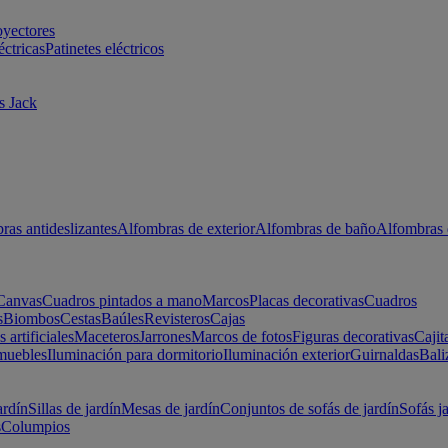
oyectores
éctricas
Patinetes eléctricos
s Jack
ras antideslizantes
Alfombras de exterior
Alfombras de baño
Alfombras 
Canvas
Cuadros pintados a mano
Marcos
Placas decorativas
Cuadros
s
Biombos
Cestas
Baúles
Revisteros
Cajas
s artificiales
Maceteros
Jarrones
Marcos de fotos
Figuras decorativas
Cajit
muebles
Iluminación para dormitorio
Iluminación exterior
Guirnaldas
Bali
ardín
Sillas de jardín
Mesas de jardín
Conjuntos de sofás de jardín
Sofás j
s
Columpios