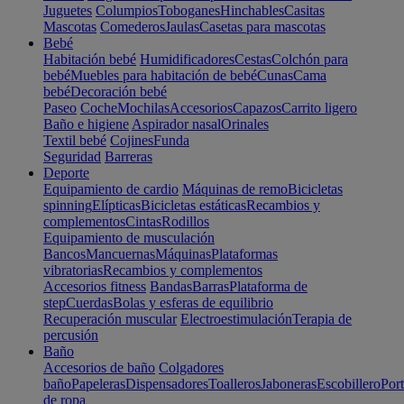
Juguetes
Columpios
Toboganes
Hinchables
Casitas
Mascotas
Comederos
Jaulas
Casetas para mascotas
Bebé
Habitación bebé
Humidificadores
Cestas
Colchón para
bebé
Muebles para habitación de bebé
Cunas
Cama
bebé
Decoración bebé
Paseo
Coche
Mochilas
Accesorios
Capazos
Carrito ligero
Baño e higiene
Aspirador nasal
Orinales
Textil bebé
Cojines
Funda
Seguridad
Barreras
Deporte
Equipamiento de cardio
Máquinas de remo
Bicicletas
spinning
Elípticas
Bicicletas estáticas
Recambios y
complementos
Cintas
Rodillos
Equipamiento de musculación
Bancos
Mancuernas
Máquinas
Plataformas
vibratorias
Recambios y complementos
Accesorios fitness
Bandas
Barras
Plataforma de
step
Cuerdas
Bolas y esferas de equilibrio
Recuperación muscular
Electroestimulación
Terapia de
percusión
Baño
Accesorios de baño
Colgadores
baño
Papeleras
Dispensadores
Toalleros
Jaboneras
Escobillero
Port
de ropa