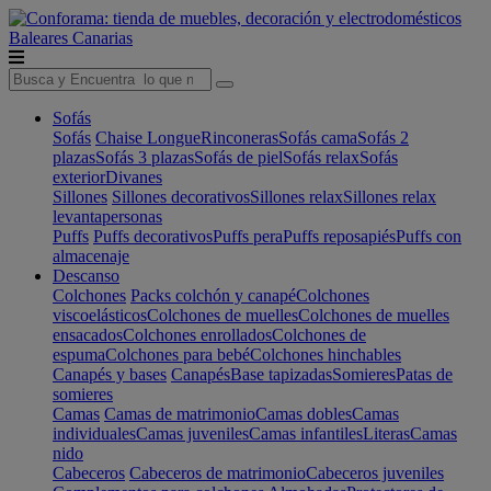
Baleares
Canarias
Sofás
Sofás
Chaise Longue
Rinconeras
Sofás cama
Sofás 2
plazas
Sofás 3 plazas
Sofás de piel
Sofás relax
Sofás
exterior
Divanes
Sillones
Sillones decorativos
Sillones relax
Sillones relax
levantapersonas
Puffs
Puffs decorativos
Puffs pera
Puffs reposapiés
Puffs con
almacenaje
Descanso
Colchones
Packs colchón y canapé
Colchones
viscoelásticos
Colchones de muelles
Colchones de muelles
ensacados
Colchones enrollados
Colchones de
espuma
Colchones para bebé
Colchones hinchables
Canapés y bases
Canapés
Base tapizadas
Somieres
Patas de
somieres
Camas
Camas de matrimonio
Camas dobles
Camas
individuales
Camas juveniles
Camas infantiles
Literas
Camas
nido
Cabeceros
Cabeceros de matrimonio
Cabeceros juveniles