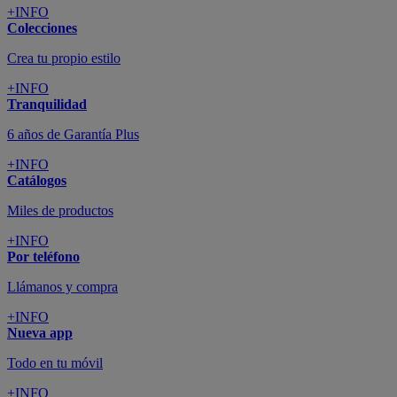
+INFO
Colecciones
Crea tu propio estilo
+INFO
Tranquilidad
6 años de Garantía Plus
+INFO
Catálogos
Miles de productos
+INFO
Por teléfono
Llámanos y compra
+INFO
Nueva app
Todo en tu móvil
+INFO