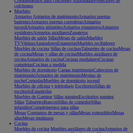
Complementos para colchones
Almohadas
Protectores de
colchones
Muebles
Armarios
Armarios de matrimonio
Armarios puertas
batientes
Armarios puertas correderas
Armarios
juvenil
Armarios infantiles
Armarios esquineros
Armarios
vestidores
Armarios auxiliares
Zapateros
Muebles de salón
Sillas
Mesas de salón
Muebles
TV
Vitrinas
Aparadores
Estanterias
Muebles recibidores
Muebles de cocina
Sillas de cocinas
Taburetes de cocina
Mesas
de cocina
Mesas y sillas de cocina
Muebles auxiliares de
cocina
Armarios de cocina
Cocinas modulares
Cocinas
completas
Cocinas a medida
Muebles de dormitorio
Camas matrimonio
Cabeceros de
matrimonio
Armarios de matrimonio
Mesitas de
noche
Comodas
Muebles de dormitorio juvenil
Muebles de oficina y teletrabajo
Escritorios
Sillas de
escritorio
Estanterías
Muebles de Gaming
Sillas gaming
Escritorios gaming
Sillas
Taburetes
Bancos
Sillas de comedor
Sillas
infantiles
Complementos para sillas
Mesas
Conjuntos de mesas y sillas
Mesas extensibles
Mesas
altas
Mesas multiusos
Cocina
Muebles de cocina
Muebles auxiliares de cocina
Armarios de