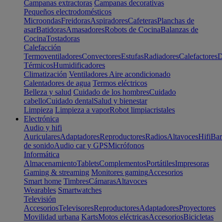
Campanas extractoras
Campanas decorativas
Pequeños electrodomésticos
Microondas
Freidoras
Aspiradores
Cafeteras
Planchas de
asar
Batidoras
Amasadores
Robots de Cocina
Balanzas de
Cocina
Tostadoras
Calefacción
Termoventiladores
Convectores
Estufas
Radiadores
Calefactores
D
Térmicos
Humidificadores
Climatización
Ventiladores
Aire acondicionado
Calentadores de agua
Termos eléctricos
Belleza y salud
Cuidado de los hombres
Cuidado
cabello
Cuidado dental
Salud y bienestar
Limpieza
Limpieza a vapor
Robot limpiacristales
Electrónica
Audio y hifi
Auriculares
Adaptadores
Reproductores
Radios
Altavoces
Hifi
Bar
de sonido
Audio car y GPS
Micrófonos
Informática
Almacenamiento
Tablets
Complementos
Portátiles
Impresoras
Gaming & streaming
Monitores gaming
Accesorios
Smart home
Timbres
Cámaras
Altavoces
Wearables
Smartwatches
Televisión
Accesorios
Televisores
Reproductores
Adaptadores
Proyectores
Movilidad urbana
Karts
Motos eléctricas
Accesorios
Bicicletas