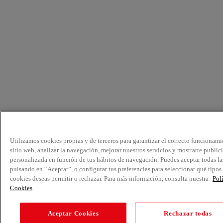
Utilizamos cookies propias y de terceros para garantizar el correcto funcionami
sitio web, analizar la navegación, mejorar nuestros servicios y mostrarte public
personalizada en función de tus hábitos de navegación. Puedes aceptar todas la
pulsando en “Aceptar”, o configurar tus preferencias para seleccionar qué tipos
cookies deseas permitir o rechazar. Para más información, consulta nuestra
Pol
Cookies
Aceptar Cookies
Rechazar todas