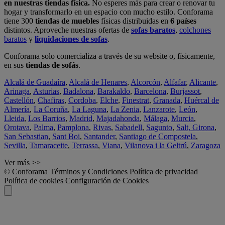
en nuestras tiendas física.
No esperes más para crear o renovar tu
hogar y transformarlo en un espacio con mucho estilo. Conforama
tiene 300
tiendas de muebles
físicas distribuidas en
6 países
distintos. Aproveche nuestras ofertas de
sofas baratos
,
colchones
baratos
y
liquidaciones de sofas
.
Conforama solo comercializa a través de su website o, físicamente,
en sus
tiendas de sofás
.
Alcalá de Guadaíra
,
Alcalá de Henares
,
Alcorcón
,
Alfafar
,
Alicante
,
Arinaga
,
Asturias
,
Badalona
,
Barakaldo
,
Barcelona
,
Burjassot
,
Castellón
,
Chafiras
,
Cordoba
,
Elche
,
Finestrat
,
Granada
,
Huércal de
Almería
,
La Coruña
,
La Laguna
,
La Zenia
,
Lanzarote
,
León
,
Lleida
,
Los Barrios
,
Madrid
,
Majadahonda
,
Málaga
,
Murcia
,
Orotava
,
Palma
,
Pamplona
,
Rivas
,
Sabadell
,
Sagunto
,
Salt, Girona
,
San Sebastian
,
Sant Boi
,
Santander
,
Santiago de Compostela
,
Sevilla
,
Tamaraceite
,
Terrassa
,
Viana
,
Vilanova i la Geltrú
,
Zaragoza
Ver más >>
© Conforama
Términos y Condiciones
Política de privacidad
Política de cookies
Configuración de Cookies