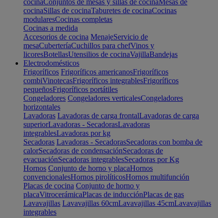
cocina
Conjuntos de mesas y sillas de cocina
Mesas de
cocina
Sillas de cocina
Taburetes de cocina
Cocinas
modulares
Cocinas completas
Cocinas a medida
Accesorios de cocina
Menaje
Servicio de
mesa
Cubertería
Cuchillos para chef
Vinos y
licores
Botellas
Utensilios de cocina
Vajilla
Bandejas
Electrodomésticos
Frigoríficos
Frigoríficos americanos
Frigoríficos
combi
Vinotecas
Frigoríficos integrables
Frigoríficos
pequeños
Frigoríficos portátiles
Congeladores
Congeladores verticales
Congeladores
horizontales
Lavadoras
Lavadoras de carga frontal
Lavadoras de carga
superior
Lavadoras - Secadoras
Lavadoras
integrables
Lavadoras por kg
Secadoras
Lavadoras - Secadoras
Secadoras con bomba de
calor
Secadoras de condensación
Secadoras de
evacuación
Secadoras integrables
Secadoras por Kg
Hornos
Conjunto de horno y placa
Hornos
convencionales
Hornos pirolíticos
Hornos multifunción
Placas de cocina
Conjunto de horno y
placa
Vitrocerámica
Placas de inducción
Placas de gas
Lavavajillas
Lavavajillas 60cm
Lavavajillas 45cm
Lavavajillas
integrables