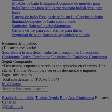
Muebles de baño
Botiquines
Conjuntos de muebles para
baño
Tocadores para baño
Armarios para baño
Repisa para
baño
Espejos de baño
Espejos de baño sin Luz
Espejos de baño
iluminados
Espejos de baño con aumento
Sanitarios
Bañeras
Lavabos
Mamparas
Grifería
Grifos para cocina
Grifos para ducha
Seguridad de baño
Barras de seguridad para baño
Resumen de tu pedido
¡Tu carrito está vacío!
Suscríbete a la newsletter
Todas las promociones
Colecciones
Conforama
Tarjeta Conforama
Financiación
Catálogos Conforama
Seguir Comprando
*Descuentos, cupones y servicios son aplicados en el carrito. Haz
clic en Tramitar Pedido para ver estos descuentos e importes
Pago 100% seguro
Total con descuento
(IVA incluido*)
Ir Al Carrito
Estado de mi pedido
Tiendas
Ayuda
Blog
App Conforama
Baleares
Canarias