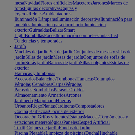
mesa
Navidad
Flores artificiales
Maceteros
Jarrones
Marcos de
fotos
Figuras decorativas
Cajitas y
joyeros
Relojes
Ambientadores
Iluminación
Lámparas
Iluminación decorativa
Iluminación para
muebles
Iluminación para dormitorio
Iluminación
exterior
Guirnaldas
Balizas
Smart
Light
Bombillas
Focos
Iluminación con rieles
Cintas Led
Tendencias y temporadas
Jardín
Muebles de jardín
Set de jardín
Conjuntos de mesas y sillas de
jardín
Sillas de jardín
Mesas de jardín
Conjuntos de sofás de
jardín
Sofás jardín
Bancos de jardín
Sillas colgantes
Estufas de
exterior
Hamacas y tumbonas
Accesorios
Balancines
Tumbonas
Hamacas
Columpios
Pérgolas
Cenadores
Carpas
Pérgolas
Parasoles
Sombrillas
Parasoles
Toldos
Almacenamiento
Armarios
Arcones
Jardinería
Maquinaria
Huertos
Urbanos
Riego
Plantas
Jardineras
Compostadores
Cocina
Barbacoas
Cocina de exterior
Decoración
Grifos y fuentes
Estatuas
Macetas
Termómetros y
estaciones metereológicas
Paneles
Cesped Artificial
Textil
Cojines de jardín
Fundas de jardín
Piscina
Plegable
Limpieza de piscinas
Ducha
Hinchable