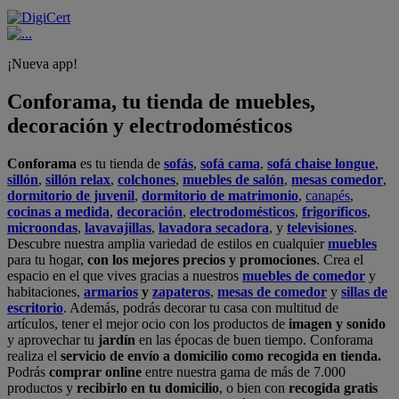
¡Nueva app!
Conforama, tu tienda de muebles,
decoración y electrodomésticos
Conforama
es tu tienda de
sofás
,
sofá cama
,
sofá chaise longue
,
sillón
,
sillón relax
,
colchones
,
muebles de salón
,
mesas comedor
,
dormitorio de juvenil
,
dormitorio de matrimonio
,
canapés
,
cocinas a medida
,
decoración
,
electrodomésticos
,
frigoríficos
,
microondas
,
lavavajillas
,
lavadora secadora
, y
televisiones
.
Descubre nuestra amplia variedad de estilos en cualquier
muebles
para tu hogar,
con los mejores precios y promociones
. Crea el
espacio en el que vives gracias a nuestros
muebles de comedor
y
habitaciones,
armarios
y
zapateros
,
mesas de comedor
y
sillas de
escritorio
. Además, podrás decorar tu casa con multitud de
artículos, tener el mejor ocio con los productos de
imagen y sonido
y aprovechar tu
jardín
en las épocas de buen tiempo. Conforama
realiza el
servicio de envío a domicilio como recogida en tienda.
Podrás
comprar online
entre nuestra gama de más de 7.000
productos y
recibirlo en tu domicilio
, o bien con
recogida gratis