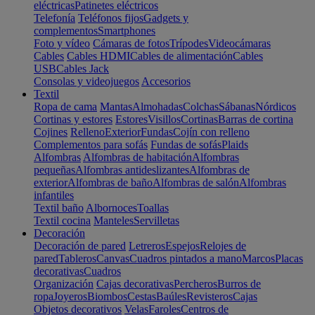
eléctricas
Patinetes eléctricos
Telefonía
Teléfonos fijos
Gadgets y
complementos
Smartphones
Foto y vídeo
Cámaras de fotos
Trípodes
Videocámaras
Cables
Cables HDMI
Cables de alimentación
Cables
USB
Cables Jack
Consolas y videojuegos
Accesorios
Textil
Ropa de cama
Mantas
Almohadas
Colchas
Sábanas
Nórdicos
Cortinas y estores
Estores
Visillos
Cortinas
Barras de cortina
Cojines
Relleno
Exterior
Fundas
Cojín con relleno
Complementos para sofás
Fundas de sofás
Plaids
Alfombras
Alfombras de habitación
Alfombras
pequeñas
Alfombras antideslizantes
Alfombras de
exterior
Alfombras de baño
Alfombras de salón
Alfombras
infantiles
Textil baño
Albornoces
Toallas
Textil cocina
Manteles
Servilletas
Decoración
Decoración de pared
Letreros
Espejos
Relojes de
pared
Tableros
Canvas
Cuadros pintados a mano
Marcos
Placas
decorativas
Cuadros
Organización
Cajas decorativas
Percheros
Burros de
ropa
Joyeros
Biombos
Cestas
Baúles
Revisteros
Cajas
Objetos decorativos
Velas
Faroles
Centros de