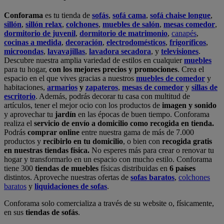
Conforama
es tu tienda de
sofás
,
sofá cama
,
sofá chaise longue
,
sillón
,
sillón relax
,
colchones
,
muebles de salón
,
mesas comedor
,
dormitorio de juvenil
,
dormitorio de matrimonio
,
canapés
,
cocinas a medida
,
decoración
,
electrodomésticos
,
frigoríficos
,
microondas
,
lavavajillas
,
lavadora secadora
, y
televisiones
.
Descubre nuestra amplia variedad de estilos en cualquier
muebles
para tu hogar,
con los mejores precios y promociones
. Crea el
espacio en el que vives gracias a nuestros
muebles de comedor
y
habitaciones,
armarios
y
zapateros
,
mesas de comedor
y
sillas de
escritorio
. Además, podrás decorar tu casa con multitud de
artículos, tener el mejor ocio con los productos de
imagen y sonido
y aprovechar tu
jardín
en las épocas de buen tiempo. Conforama
realiza el
servicio de envío a domicilio como recogida en tienda.
Podrás
comprar online
entre nuestra gama de más de 7.000
productos y
recibirlo en tu domicilio
, o bien con
recogida gratis
en nuestras tiendas física.
No esperes más para crear o renovar tu
hogar y transformarlo en un espacio con mucho estilo. Conforama
tiene 300
tiendas de muebles
físicas distribuidas en
6 países
distintos. Aproveche nuestras ofertas de
sofas baratos
,
colchones
baratos
y
liquidaciones de sofas
.
Conforama solo comercializa a través de su website o, físicamente,
en sus
tiendas de sofás
.