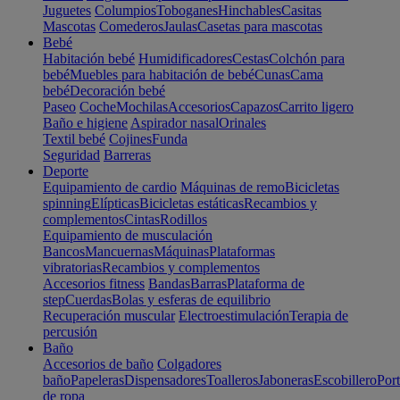
Juguetes
Columpios
Toboganes
Hinchables
Casitas
Mascotas
Comederos
Jaulas
Casetas para mascotas
Bebé
Habitación bebé
Humidificadores
Cestas
Colchón para
bebé
Muebles para habitación de bebé
Cunas
Cama
bebé
Decoración bebé
Paseo
Coche
Mochilas
Accesorios
Capazos
Carrito ligero
Baño e higiene
Aspirador nasal
Orinales
Textil bebé
Cojines
Funda
Seguridad
Barreras
Deporte
Equipamiento de cardio
Máquinas de remo
Bicicletas
spinning
Elípticas
Bicicletas estáticas
Recambios y
complementos
Cintas
Rodillos
Equipamiento de musculación
Bancos
Mancuernas
Máquinas
Plataformas
vibratorias
Recambios y complementos
Accesorios fitness
Bandas
Barras
Plataforma de
step
Cuerdas
Bolas y esferas de equilibrio
Recuperación muscular
Electroestimulación
Terapia de
percusión
Baño
Accesorios de baño
Colgadores
baño
Papeleras
Dispensadores
Toalleros
Jaboneras
Escobillero
Port
de ropa