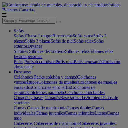
Baleares
Canarias
Sofás
Sofás
Chaise Longue
Rinconeras
Sofás cama
Sofás 2
plazas
Sofás 3 plazas
Sofás de piel
Sofás relax
Sofás
exterior
Divanes
Sillones
Sillones decorativos
Sillones relax
Sillones relax
levantapersonas
Puffs
Puffs decorativos
Puffs pera
Puffs reposapiés
Puffs con
almacenaje
Descanso
Colchones
Packs colchón y canapé
Colchones
viscoelásticos
Colchones de muelles
Colchones de muelles
ensacados
Colchones enrollados
Colchones de
espuma
Colchones para bebé
Colchones hinchables
Canapés y bases
Canapés
Base tapizadas
Somieres
Patas de
somieres
Camas
Camas de matrimonio
Camas dobles
Camas
individuales
Camas juveniles
Camas infantiles
Literas
Camas
nido
Cabeceros
Cabeceros de matrimonio
Cabeceros juveniles