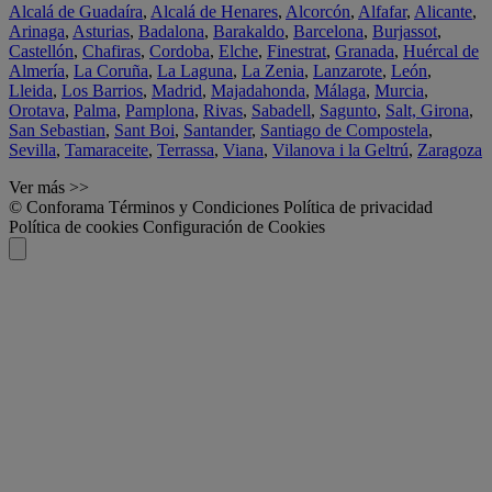
Alcalá de Guadaíra
,
Alcalá de Henares
,
Alcorcón
,
Alfafar
,
Alicante
,
Arinaga
,
Asturias
,
Badalona
,
Barakaldo
,
Barcelona
,
Burjassot
,
Castellón
,
Chafiras
,
Cordoba
,
Elche
,
Finestrat
,
Granada
,
Huércal de
Almería
,
La Coruña
,
La Laguna
,
La Zenia
,
Lanzarote
,
León
,
Lleida
,
Los Barrios
,
Madrid
,
Majadahonda
,
Málaga
,
Murcia
,
Orotava
,
Palma
,
Pamplona
,
Rivas
,
Sabadell
,
Sagunto
,
Salt, Girona
,
San Sebastian
,
Sant Boi
,
Santander
,
Santiago de Compostela
,
Sevilla
,
Tamaraceite
,
Terrassa
,
Viana
,
Vilanova i la Geltrú
,
Zaragoza
Ver más >>
© Conforama
Términos y Condiciones
Política de privacidad
Política de cookies
Configuración de Cookies