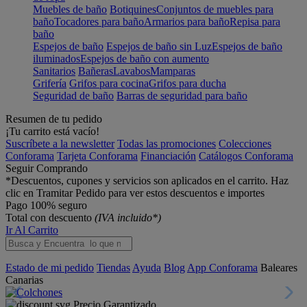
Muebles de baño
Botiquines
Conjuntos de muebles para
baño
Tocadores para baño
Armarios para baño
Repisa para
baño
Espejos de baño
Espejos de baño sin Luz
Espejos de baño
iluminados
Espejos de baño con aumento
Sanitarios
Bañeras
Lavabos
Mamparas
Grifería
Grifos para cocina
Grifos para ducha
Seguridad de baño
Barras de seguridad para baño
Resumen de tu pedido
¡Tu carrito está vacío!
Suscríbete a la newsletter
Todas las promociones
Colecciones
Conforama
Tarjeta Conforama
Financiación
Catálogos Conforama
Seguir Comprando
*Descuentos, cupones y servicios son aplicados en el carrito. Haz
clic en Tramitar Pedido para ver estos descuentos e importes
Pago 100% seguro
Total con descuento
(IVA incluido*)
Ir Al Carrito
Estado de mi pedido
Tiendas
Ayuda
Blog
App Conforama
Baleares
Canarias
Precio Garantizado