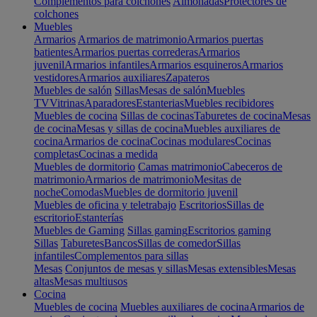
Complementos para colchones
Almohadas
Protectores de
colchones
Muebles
Armarios
Armarios de matrimonio
Armarios puertas
batientes
Armarios puertas correderas
Armarios
juvenil
Armarios infantiles
Armarios esquineros
Armarios
vestidores
Armarios auxiliares
Zapateros
Muebles de salón
Sillas
Mesas de salón
Muebles
TV
Vitrinas
Aparadores
Estanterias
Muebles recibidores
Muebles de cocina
Sillas de cocinas
Taburetes de cocina
Mesas
de cocina
Mesas y sillas de cocina
Muebles auxiliares de
cocina
Armarios de cocina
Cocinas modulares
Cocinas
completas
Cocinas a medida
Muebles de dormitorio
Camas matrimonio
Cabeceros de
matrimonio
Armarios de matrimonio
Mesitas de
noche
Comodas
Muebles de dormitorio juvenil
Muebles de oficina y teletrabajo
Escritorios
Sillas de
escritorio
Estanterías
Muebles de Gaming
Sillas gaming
Escritorios gaming
Sillas
Taburetes
Bancos
Sillas de comedor
Sillas
infantiles
Complementos para sillas
Mesas
Conjuntos de mesas y sillas
Mesas extensibles
Mesas
altas
Mesas multiusos
Cocina
Muebles de cocina
Muebles auxiliares de cocina
Armarios de