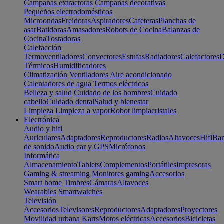
Campanas extractoras
Campanas decorativas
Pequeños electrodomésticos
Microondas
Freidoras
Aspiradores
Cafeteras
Planchas de
asar
Batidoras
Amasadores
Robots de Cocina
Balanzas de
Cocina
Tostadoras
Calefacción
Termoventiladores
Convectores
Estufas
Radiadores
Calefactores
D
Térmicos
Humidificadores
Climatización
Ventiladores
Aire acondicionado
Calentadores de agua
Termos eléctricos
Belleza y salud
Cuidado de los hombres
Cuidado
cabello
Cuidado dental
Salud y bienestar
Limpieza
Limpieza a vapor
Robot limpiacristales
Electrónica
Audio y hifi
Auriculares
Adaptadores
Reproductores
Radios
Altavoces
Hifi
Bar
de sonido
Audio car y GPS
Micrófonos
Informática
Almacenamiento
Tablets
Complementos
Portátiles
Impresoras
Gaming & streaming
Monitores gaming
Accesorios
Smart home
Timbres
Cámaras
Altavoces
Wearables
Smartwatches
Televisión
Accesorios
Televisores
Reproductores
Adaptadores
Proyectores
Movilidad urbana
Karts
Motos eléctricas
Accesorios
Bicicletas