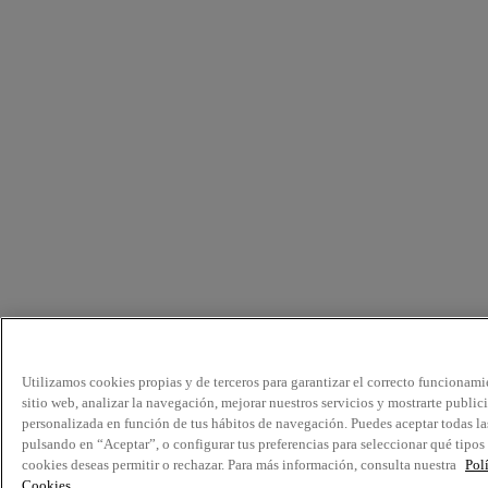
Utilizamos cookies propias y de terceros para garantizar el correcto funcionami
sitio web, analizar la navegación, mejorar nuestros servicios y mostrarte public
personalizada en función de tus hábitos de navegación. Puedes aceptar todas la
pulsando en “Aceptar”, o configurar tus preferencias para seleccionar qué tipos
cookies deseas permitir o rechazar. Para más información, consulta nuestra
Pol
Cookies