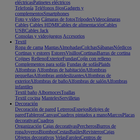
eléctricas
Patinetes eléctricos
Telefonía
Teléfonos fijos
Gadgets y
complementos
Smartphones
Foto y vídeo
Cámaras de fotos
Trípodes
Videocámaras
Cables
Cables HDMI
Cables de alimentación
Cables
USB
Cables Jack
Consolas y videojuegos
Accesorios
Textil
Ropa de cama
Mantas
Almohadas
Colchas
Sábanas
Nórdicos
Cortinas y estores
Estores
Visillos
Cortinas
Barras de cortina
Cojines
Relleno
Exterior
Fundas
Cojín con relleno
Complementos para sofás
Fundas de sofás
Plaids
Alfombras
Alfombras de habitación
Alfombras
pequeñas
Alfombras antideslizantes
Alfombras de
exterior
Alfombras de baño
Alfombras de salón
Alfombras
infantiles
Textil baño
Albornoces
Toallas
Textil cocina
Manteles
Servilletas
Decoración
Decoración de pared
Letreros
Espejos
Relojes de
pared
Tableros
Canvas
Cuadros pintados a mano
Marcos
Placas
decorativas
Cuadros
Organización
Cajas decorativas
Percheros
Burros de
ropa
Joyeros
Biombos
Cestas
Baúles
Revisteros
Cajas
Objetos decorativos
Velas
Faroles
Centros de