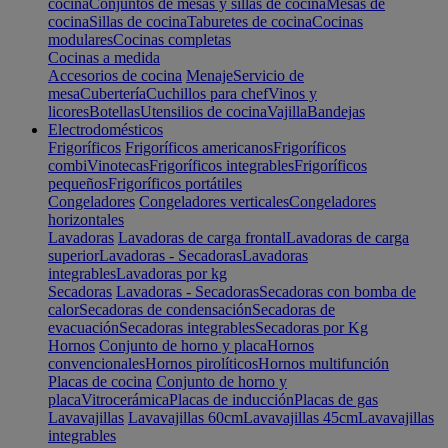
cocina
Conjuntos de mesas y sillas de cocina
Mesas de
cocina
Sillas de cocina
Taburetes de cocina
Cocinas
modulares
Cocinas completas
Cocinas a medida
Accesorios de cocina
Menaje
Servicio de
mesa
Cubertería
Cuchillos para chef
Vinos y
licores
Botellas
Utensilios de cocina
Vajilla
Bandejas
Electrodomésticos
Frigoríficos
Frigoríficos americanos
Frigoríficos
combi
Vinotecas
Frigoríficos integrables
Frigoríficos
pequeños
Frigoríficos portátiles
Congeladores
Congeladores verticales
Congeladores
horizontales
Lavadoras
Lavadoras de carga frontal
Lavadoras de carga
superior
Lavadoras - Secadoras
Lavadoras
integrables
Lavadoras por kg
Secadoras
Lavadoras - Secadoras
Secadoras con bomba de
calor
Secadoras de condensación
Secadoras de
evacuación
Secadoras integrables
Secadoras por Kg
Hornos
Conjunto de horno y placa
Hornos
convencionales
Hornos pirolíticos
Hornos multifunción
Placas de cocina
Conjunto de horno y
placa
Vitrocerámica
Placas de inducción
Placas de gas
Lavavajillas
Lavavajillas 60cm
Lavavajillas 45cm
Lavavajillas
integrables