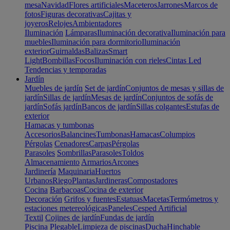
mesa
Navidad
Flores artificiales
Maceteros
Jarrones
Marcos de
fotos
Figuras decorativas
Cajitas y
joyeros
Relojes
Ambientadores
Iluminación
Lámparas
Iluminación decorativa
Iluminación para
muebles
Iluminación para dormitorio
Iluminación
exterior
Guirnaldas
Balizas
Smart
Light
Bombillas
Focos
Iluminación con rieles
Cintas Led
Tendencias y temporadas
Jardín
Muebles de jardín
Set de jardín
Conjuntos de mesas y sillas de
jardín
Sillas de jardín
Mesas de jardín
Conjuntos de sofás de
jardín
Sofás jardín
Bancos de jardín
Sillas colgantes
Estufas de
exterior
Hamacas y tumbonas
Accesorios
Balancines
Tumbonas
Hamacas
Columpios
Pérgolas
Cenadores
Carpas
Pérgolas
Parasoles
Sombrillas
Parasoles
Toldos
Almacenamiento
Armarios
Arcones
Jardinería
Maquinaria
Huertos
Urbanos
Riego
Plantas
Jardineras
Compostadores
Cocina
Barbacoas
Cocina de exterior
Decoración
Grifos y fuentes
Estatuas
Macetas
Termómetros y
estaciones metereológicas
Paneles
Cesped Artificial
Textil
Cojines de jardín
Fundas de jardín
Piscina
Plegable
Limpieza de piscinas
Ducha
Hinchable