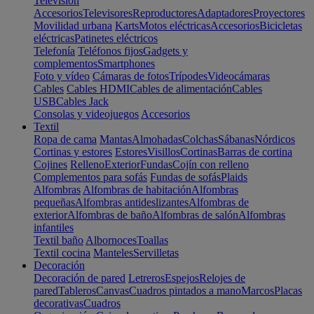
Televisión
Accesorios
Televisores
Reproductores
Adaptadores
Proyectores
Movilidad urbana
Karts
Motos eléctricas
Accesorios
Bicicletas
eléctricas
Patinetes eléctricos
Telefonía
Teléfonos fijos
Gadgets y
complementos
Smartphones
Foto y vídeo
Cámaras de fotos
Trípodes
Videocámaras
Cables
Cables HDMI
Cables de alimentación
Cables
USB
Cables Jack
Consolas y videojuegos
Accesorios
Textil
Ropa de cama
Mantas
Almohadas
Colchas
Sábanas
Nórdicos
Cortinas y estores
Estores
Visillos
Cortinas
Barras de cortina
Cojines
Relleno
Exterior
Fundas
Cojín con relleno
Complementos para sofás
Fundas de sofás
Plaids
Alfombras
Alfombras de habitación
Alfombras
pequeñas
Alfombras antideslizantes
Alfombras de
exterior
Alfombras de baño
Alfombras de salón
Alfombras
infantiles
Textil baño
Albornoces
Toallas
Textil cocina
Manteles
Servilletas
Decoración
Decoración de pared
Letreros
Espejos
Relojes de
pared
Tableros
Canvas
Cuadros pintados a mano
Marcos
Placas
decorativas
Cuadros