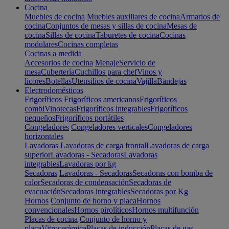
Cocina
Muebles de cocina
Muebles auxiliares de cocina
Armarios de
cocina
Conjuntos de mesas y sillas de cocina
Mesas de
cocina
Sillas de cocina
Taburetes de cocina
Cocinas
modulares
Cocinas completas
Cocinas a medida
Accesorios de cocina
Menaje
Servicio de
mesa
Cubertería
Cuchillos para chef
Vinos y
licores
Botellas
Utensilios de cocina
Vajilla
Bandejas
Electrodomésticos
Frigoríficos
Frigoríficos americanos
Frigoríficos
combi
Vinotecas
Frigoríficos integrables
Frigoríficos
pequeños
Frigoríficos portátiles
Congeladores
Congeladores verticales
Congeladores
horizontales
Lavadoras
Lavadoras de carga frontal
Lavadoras de carga
superior
Lavadoras - Secadoras
Lavadoras
integrables
Lavadoras por kg
Secadoras
Lavadoras - Secadoras
Secadoras con bomba de
calor
Secadoras de condensación
Secadoras de
evacuación
Secadoras integrables
Secadoras por Kg
Hornos
Conjunto de horno y placa
Hornos
convencionales
Hornos pirolíticos
Hornos multifunción
Placas de cocina
Conjunto de horno y
placa
Vitrocerámica
Placas de inducción
Placas de gas