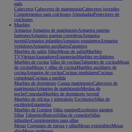
nido
Cabeceros
Cabeceros de matrimonio
Cabeceros juveniles
Complementos para colchones
Almohadas
Protectores de
colchones
Muebles
Armarios
Armarios de matrimonio
Armarios puertas
batientes
Armarios puertas correderas
Armarios
juvenil
Armarios infantiles
Armarios esquineros
Armarios
vestidores
Armarios auxiliares
Zapateros
Muebles de salón
Sillas
Mesas de salón
Muebles
TV
Vitrinas
Aparadores
Estanterias
Muebles recibidores
Muebles de cocina
Sillas de cocinas
Taburetes de cocina
Mesas
de cocina
Mesas y sillas de cocina
Muebles auxiliares de
cocina
Armarios de cocina
Cocinas modulares
Cocinas
completas
Cocinas a medida
Muebles de dormitorio
Camas matrimonio
Cabeceros de
matrimonio
Armarios de matrimonio
Mesitas de
noche
Comodas
Muebles de dormitorio juvenil
Muebles de oficina y teletrabajo
Escritorios
Sillas de
escritorio
Estanterías
Muebles de Gaming
Sillas gaming
Escritorios gaming
Sillas
Taburetes
Bancos
Sillas de comedor
Sillas
infantiles
Complementos para sillas
Mesas
Conjuntos de mesas y sillas
Mesas extensibles
Mesas
altas
Mesas multiusos