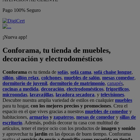
Pago 100% Seguro
¡Nueva app!
Conforama, tu tienda de muebles,
decoración y electrodomésticos
Conforama
es tu tienda de
sofás
,
sofá cama
,
sofá chaise longue
,
sillón
,
sillón relax
,
colchones
,
muebles de salón
,
mesas comedor
,
dormitorio de juvenil
,
dormitorio de matrimonio
,
canapés
,
cocinas a medida
,
decoración
,
electrodomésticos
,
frigoríficos
,
microondas
,
lavavajillas
,
lavadora secadora
, y
televisiones
.
Descubre nuestra amplia variedad de estilos en cualquier
muebles
para tu hogar,
con los mejores precios y promociones
. Crea el
espacio en el que vives gracias a nuestros
muebles de comedor
y
habitaciones,
armarios
y
zapateros
,
mesas de comedor
y
sillas de
escritorio
. Además, podrás decorar tu casa con multitud de
artículos, tener el mejor ocio con los productos de
imagen y sonido
y aprovechar tu
jardín
en las épocas de buen tiempo. Conforama
realiza el
servicio de envío a domicilio como recogida en tienda.