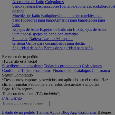
Accesorios de baño
Colgadores
baño
Papeleras
Dispensadores
Toalleros
Jaboneras
Escobillero
Port
de ropa
Muebles de baño
Botiquines
Conjuntos de muebles para
baño
Tocadores para baño
Armarios para baño
Repisa para
baño
Espejos de baño
Espejos de baño sin Luz
Espejos de baño
iluminados
Espejos de baño con aumento
Sanitarios
Bañeras
Lavabos
Mamparas
Grifería
Grifos para cocina
Grifos para ducha
Seguridad de baño
Barras de seguridad para baño
Resumen de tu pedido
¡Tu carrito está vacío!
Suscríbete a la newsletter
Todas las promociones
Colecciones
Conforama
Tarjeta Conforama
Financiación
Catálogos Conforama
Seguir Comprando
*Descuentos, cupones y servicios son aplicados en el carrito. Haz
clic en Tramitar Pedido para ver estos descuentos e importes
Pago 100% seguro
Total con descuento
(IVA incluido*)
Ir Al Carrito
Estado de mi pedido
Tiendas
Ayuda
Blog
App Conforama
Baleares