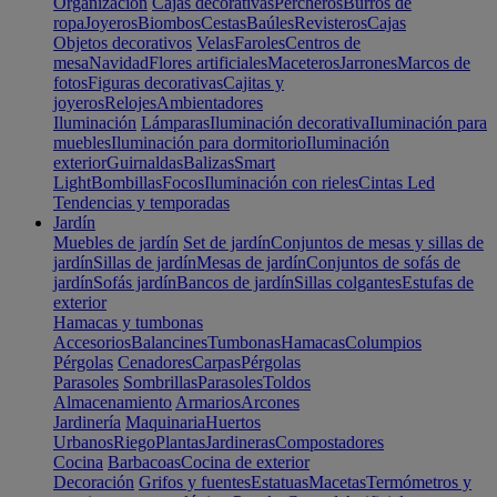
Organización
Cajas decorativas
Percheros
Burros de
ropa
Joyeros
Biombos
Cestas
Baúles
Revisteros
Cajas
Objetos decorativos
Velas
Faroles
Centros de
mesa
Navidad
Flores artificiales
Maceteros
Jarrones
Marcos de
fotos
Figuras decorativas
Cajitas y
joyeros
Relojes
Ambientadores
Iluminación
Lámparas
Iluminación decorativa
Iluminación para
muebles
Iluminación para dormitorio
Iluminación
exterior
Guirnaldas
Balizas
Smart
Light
Bombillas
Focos
Iluminación con rieles
Cintas Led
Tendencias y temporadas
Jardín
Muebles de jardín
Set de jardín
Conjuntos de mesas y sillas de
jardín
Sillas de jardín
Mesas de jardín
Conjuntos de sofás de
jardín
Sofás jardín
Bancos de jardín
Sillas colgantes
Estufas de
exterior
Hamacas y tumbonas
Accesorios
Balancines
Tumbonas
Hamacas
Columpios
Pérgolas
Cenadores
Carpas
Pérgolas
Parasoles
Sombrillas
Parasoles
Toldos
Almacenamiento
Armarios
Arcones
Jardinería
Maquinaria
Huertos
Urbanos
Riego
Plantas
Jardineras
Compostadores
Cocina
Barbacoas
Cocina de exterior
Decoración
Grifos y fuentes
Estatuas
Macetas
Termómetros y