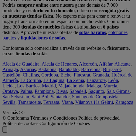
Podrás
comprar online
entre nuestra gama de más de 7.000
productos y
recibirlo en tu domicilio
, o bien con
recogida gratis
en nuestras tiendas física.
No esperes más para crear o renovar tu
hogar y transformarlo en un espacio con mucho estilo. Conforama
tiene 300
tiendas de muebles
físicas distribuidas en
6 países
distintos. Aproveche nuestras ofertas de
sofas baratos
,
colchones
baratos
y
liquidaciones de sofas
.
Conforama solo comercializa a través de su website o, físicamente,
en sus
tiendas de sofás
.
Alcalá de Guadaíra
,
Alcalá de Henares
,
Alcorcón
,
Alfafar
,
Alicante
,
Arinaga
,
Asturias
,
Badalona
,
Barakaldo
,
Barcelona
,
Burjassot
,
Castellón
,
Chafiras
,
Cordoba
,
Elche
,
Finestrat
,
Granada
,
Huércal de
Almería
,
La Coruña
,
La Laguna
,
La Zenia
,
Lanzarote
,
León
,
Lleida
,
Los Barrios
,
Madrid
,
Majadahonda
,
Málaga
,
Murcia
,
Orotava
,
Palma
,
Pamplona
,
Rivas
,
Sabadell
,
Sagunto
,
Salt, Girona
,
San Sebastian
,
Sant Boi
,
Santander
,
Santiago de Compostela
,
Sevilla
,
Tamaraceite
,
Terrassa
,
Viana
,
Vilanova i la Geltrú
,
Zaragoza
Ver más >>
© Conforama
Términos y Condiciones
Política de privacidad
Política de cookies
Configuración de Cookies