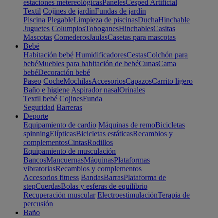
estaciones metereológicas
Paneles
Cesped Artificial
Textil
Cojines de jardín
Fundas de jardín
Piscina
Plegable
Limpieza de piscinas
Ducha
Hinchable
Juguetes
Columpios
Toboganes
Hinchables
Casitas
Mascotas
Comederos
Jaulas
Casetas para mascotas
Bebé
Habitación bebé
Humidificadores
Cestas
Colchón para
bebé
Muebles para habitación de bebé
Cunas
Cama
bebé
Decoración bebé
Paseo
Coche
Mochilas
Accesorios
Capazos
Carrito ligero
Baño e higiene
Aspirador nasal
Orinales
Textil bebé
Cojines
Funda
Seguridad
Barreras
Deporte
Equipamiento de cardio
Máquinas de remo
Bicicletas
spinning
Elípticas
Bicicletas estáticas
Recambios y
complementos
Cintas
Rodillos
Equipamiento de musculación
Bancos
Mancuernas
Máquinas
Plataformas
vibratorias
Recambios y complementos
Accesorios fitness
Bandas
Barras
Plataforma de
step
Cuerdas
Bolas y esferas de equilibrio
Recuperación muscular
Electroestimulación
Terapia de
percusión
Baño