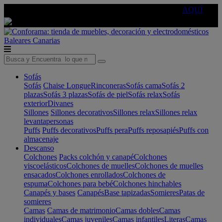
🔵Cambia tu electro con
-10% EXTRA
de descuento ☑️
AQUÍ
Baleares
Canarias
Sofás
Sofás
Chaise Longue
Rinconeras
Sofás cama
Sofás 2
plazas
Sofás 3 plazas
Sofás de piel
Sofás relax
Sofás
exterior
Divanes
Sillones
Sillones decorativos
Sillones relax
Sillones relax
levantapersonas
Puffs
Puffs decorativos
Puffs pera
Puffs reposapiés
Puffs con
almacenaje
Descanso
Colchones
Packs colchón y canapé
Colchones
viscoelásticos
Colchones de muelles
Colchones de muelles
ensacados
Colchones enrollados
Colchones de
espuma
Colchones para bebé
Colchones hinchables
Canapés y bases
Canapés
Base tapizadas
Somieres
Patas de
somieres
Camas
Camas de matrimonio
Camas dobles
Camas
individuales
Camas juveniles
Camas infantiles
Literas
Camas