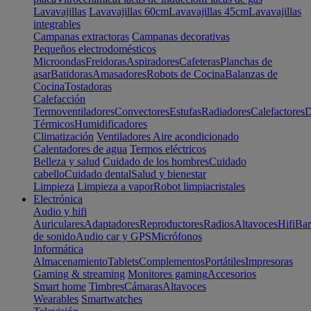
Lavavajillas
Lavavajillas 60cm
Lavavajillas 45cm
Lavavajillas
integrables
Campanas extractoras
Campanas decorativas
Pequeños electrodomésticos
Microondas
Freidoras
Aspiradores
Cafeteras
Planchas de
asar
Batidoras
Amasadores
Robots de Cocina
Balanzas de
Cocina
Tostadoras
Calefacción
Termoventiladores
Convectores
Estufas
Radiadores
Calefactores
D
Térmicos
Humidificadores
Climatización
Ventiladores
Aire acondicionado
Calentadores de agua
Termos eléctricos
Belleza y salud
Cuidado de los hombres
Cuidado
cabello
Cuidado dental
Salud y bienestar
Limpieza
Limpieza a vapor
Robot limpiacristales
Electrónica
Audio y hifi
Auriculares
Adaptadores
Reproductores
Radios
Altavoces
Hifi
Bar
de sonido
Audio car y GPS
Micrófonos
Informática
Almacenamiento
Tablets
Complementos
Portátiles
Impresoras
Gaming & streaming
Monitores gaming
Accesorios
Smart home
Timbres
Cámaras
Altavoces
Wearables
Smartwatches