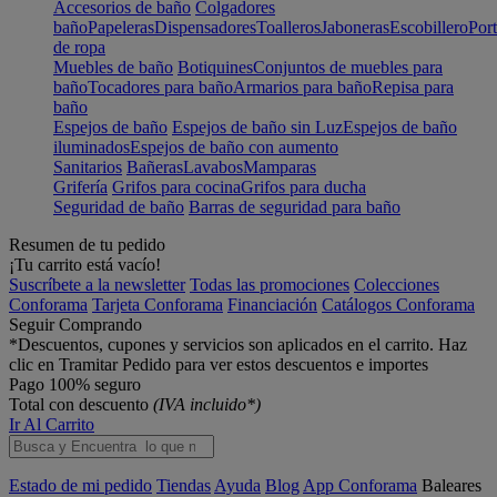
Accesorios de baño
Colgadores
baño
Papeleras
Dispensadores
Toalleros
Jaboneras
Escobillero
Port
de ropa
Muebles de baño
Botiquines
Conjuntos de muebles para
baño
Tocadores para baño
Armarios para baño
Repisa para
baño
Espejos de baño
Espejos de baño sin Luz
Espejos de baño
iluminados
Espejos de baño con aumento
Sanitarios
Bañeras
Lavabos
Mamparas
Grifería
Grifos para cocina
Grifos para ducha
Seguridad de baño
Barras de seguridad para baño
Resumen de tu pedido
¡Tu carrito está vacío!
Suscríbete a la newsletter
Todas las promociones
Colecciones
Conforama
Tarjeta Conforama
Financiación
Catálogos Conforama
Seguir Comprando
*Descuentos, cupones y servicios son aplicados en el carrito. Haz
clic en Tramitar Pedido para ver estos descuentos e importes
Pago 100% seguro
Total con descuento
(IVA incluido*)
Ir Al Carrito
Estado de mi pedido
Tiendas
Ayuda
Blog
App Conforama
Baleares