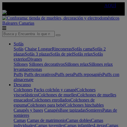
🔵Cambia tu electro con
-10% EXTRA
de descuento ☑️
AQUÍ
Baleares
Canarias
Sofás
Sofás
Chaise Longue
Rinconeras
Sofás cama
Sofás 2
plazas
Sofás 3 plazas
Sofás de piel
Sofás relax
Sofás
exterior
Divanes
Sillones
Sillones decorativos
Sillones relax
Sillones relax
levantapersonas
Puffs
Puffs decorativos
Puffs pera
Puffs reposapiés
Puffs con
almacenaje
Descanso
Colchones
Packs colchón y canapé
Colchones
viscoelásticos
Colchones de muelles
Colchones de muelles
ensacados
Colchones enrollados
Colchones de
espuma
Colchones para bebé
Colchones hinchables
Canapés y bases
Canapés
Base tapizadas
Somieres
Patas de
somieres
Camas
Camas de matrimonio
Camas dobles
Camas
individuales
Camas juveniles
Camas infantiles
Literas
Camas