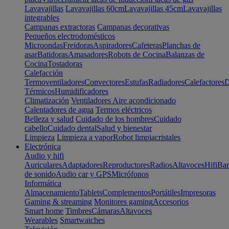
Lavavajillas
Lavavajillas 60cm
Lavavajillas 45cm
Lavavajillas
integrables
Campanas extractoras
Campanas decorativas
Pequeños electrodomésticos
Microondas
Freidoras
Aspiradores
Cafeteras
Planchas de
asar
Batidoras
Amasadores
Robots de Cocina
Balanzas de
Cocina
Tostadoras
Calefacción
Termoventiladores
Convectores
Estufas
Radiadores
Calefactores
D
Térmicos
Humidificadores
Climatización
Ventiladores
Aire acondicionado
Calentadores de agua
Termos eléctricos
Belleza y salud
Cuidado de los hombres
Cuidado
cabello
Cuidado dental
Salud y bienestar
Limpieza
Limpieza a vapor
Robot limpiacristales
Electrónica
Audio y hifi
Auriculares
Adaptadores
Reproductores
Radios
Altavoces
Hifi
Bar
de sonido
Audio car y GPS
Micrófonos
Informática
Almacenamiento
Tablets
Complementos
Portátiles
Impresoras
Gaming & streaming
Monitores gaming
Accesorios
Smart home
Timbres
Cámaras
Altavoces
Wearables
Smartwatches