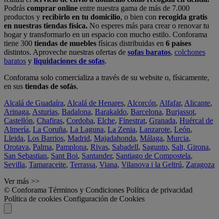
Podrás
comprar online
entre nuestra gama de más de 7.000
productos y
recibirlo en tu domicilio
, o bien con
recogida gratis
en nuestras tiendas física.
No esperes más para crear o renovar tu
hogar y transformarlo en un espacio con mucho estilo. Conforama
tiene 300
tiendas de muebles
físicas distribuidas en
6 países
distintos. Aproveche nuestras ofertas de
sofas baratos
,
colchones
baratos
y
liquidaciones de sofas
.
Conforama solo comercializa a través de su website o, físicamente,
en sus
tiendas de sofás
.
Alcalá de Guadaíra
,
Alcalá de Henares
,
Alcorcón
,
Alfafar
,
Alicante
,
Arinaga
,
Asturias
,
Badalona
,
Barakaldo
,
Barcelona
,
Burjassot
,
Castellón
,
Chafiras
,
Cordoba
,
Elche
,
Finestrat
,
Granada
,
Huércal de
Almería
,
La Coruña
,
La Laguna
,
La Zenia
,
Lanzarote
,
León
,
Lleida
,
Los Barrios
,
Madrid
,
Majadahonda
,
Málaga
,
Murcia
,
Orotava
,
Palma
,
Pamplona
,
Rivas
,
Sabadell
,
Sagunto
,
Salt, Girona
,
San Sebastian
,
Sant Boi
,
Santander
,
Santiago de Compostela
,
Sevilla
,
Tamaraceite
,
Terrassa
,
Viana
,
Vilanova i la Geltrú
,
Zaragoza
Ver más >>
© Conforama
Términos y Condiciones
Política de privacidad
Política de cookies
Configuración de Cookies