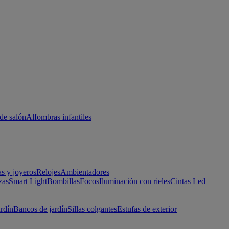
de salón
Alfombras infantiles
as y joyeros
Relojes
Ambientadores
zas
Smart Light
Bombillas
Focos
Iluminación con rieles
Cintas Led
ardín
Bancos de jardín
Sillas colgantes
Estufas de exterior