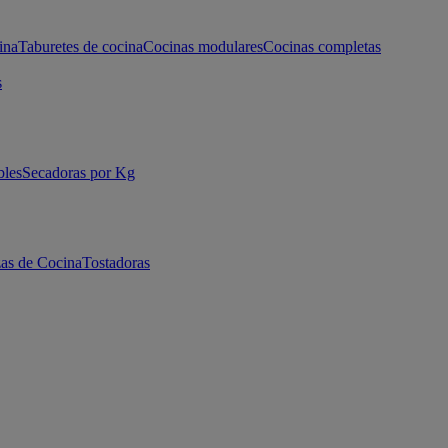
ina
Taburetes de cocina
Cocinas modulares
Cocinas completas
s
bles
Secadoras por Kg
as de Cocina
Tostadoras