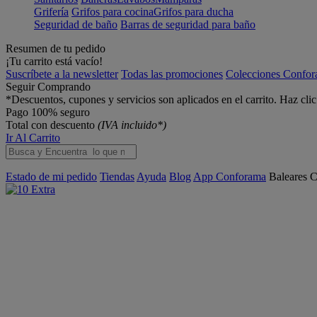
Grifería
Grifos para cocina
Grifos para ducha
Seguridad de baño
Barras de seguridad para baño
Resumen de tu pedido
¡Tu carrito está vacío!
Suscríbete a la newsletter
Todas las promociones
Colecciones Confo
Seguir Comprando
*Descuentos, cupones y servicios son aplicados en el carrito. Haz cli
Pago 100% seguro
Total con descuento
(IVA incluido*)
Ir Al Carrito
Estado de mi pedido
Tiendas
Ayuda
Blog
App Conforama
Baleares
C