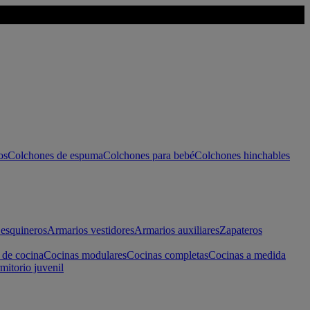
os
Colchones de espuma
Colchones para bebé
Colchones hinchables
esquineros
Armarios vestidores
Armarios auxiliares
Zapateros
 de cocina
Cocinas modulares
Cocinas completas
Cocinas a medida
mitorio juvenil