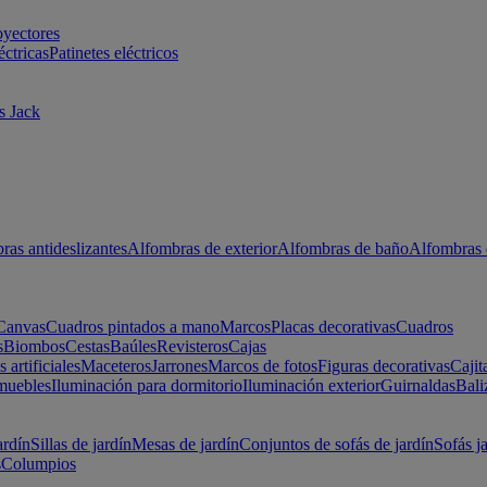
oyectores
éctricas
Patinetes eléctricos
s Jack
ras antideslizantes
Alfombras de exterior
Alfombras de baño
Alfombras 
Canvas
Cuadros pintados a mano
Marcos
Placas decorativas
Cuadros
s
Biombos
Cestas
Baúles
Revisteros
Cajas
s artificiales
Maceteros
Jarrones
Marcos de fotos
Figuras decorativas
Cajit
muebles
Iluminación para dormitorio
Iluminación exterior
Guirnaldas
Bali
ardín
Sillas de jardín
Mesas de jardín
Conjuntos de sofás de jardín
Sofás j
s
Columpios