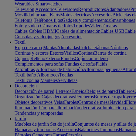
Wearables
Smartwatches
Televisión
Accesorios
Televisores
Reproductores
Adaptadores
Pr
Movilidad urbana
Karts
Motos eléctricas
Accesorios
Bicicletas el
Telefonía
Teléfonos fijos
Gadgets y complementos
Smartphones
Foto y vídeo
Cámaras de fotos
Trípodes
Videocámaras
Cables
Cables HDMI
Cables de alimentación
Cables USB
Cable
Consolas y videojuegos
Accesorios
Textil
Ropa de cama
Mantas
Almohadas
Colchas
Sábanas
Nórdicos
Cortinas y estores
Estores
Visillos
Cortinas
Barras de cortina
Cojines
Relleno
Exterior
Fundas
Cojín con relleno
Complementos para sofás
Fundas de sofás
Plaids
Alfombras
Alfombras de habitación
Alfombras pequeñas
Alfomb
Textil baño
Albornoces
Toallas
Textil cocina
Manteles
Servilletas
Decoración
Decoración de pared
Letreros
Espejos
Relojes de pared
Tableros
Organización
Cajas decorativas
Percheros
Burros de ropa
Joyero
Objetos decorativos
Velas
Faroles
Centros de mesa
Navidad
Flore
Iluminación
Lámparas
Iluminación decorativa
Iluminación para 
Tendencias y temporadas
Jardín
Muebles de jardín
Set de jardín
Conjuntos de mesas y sillas de j
Hamacas y tumbonas
Accesorios
Balancines
Tumbonas
Hamaca
Pérgolas
Cenadores
Carpas
Pérgolas