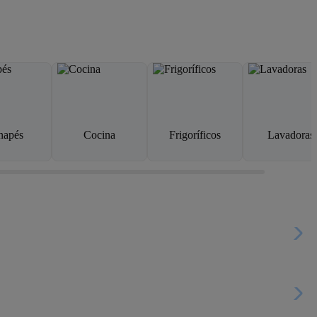
napés
Cocina
Frigoríficos
Lavadoras