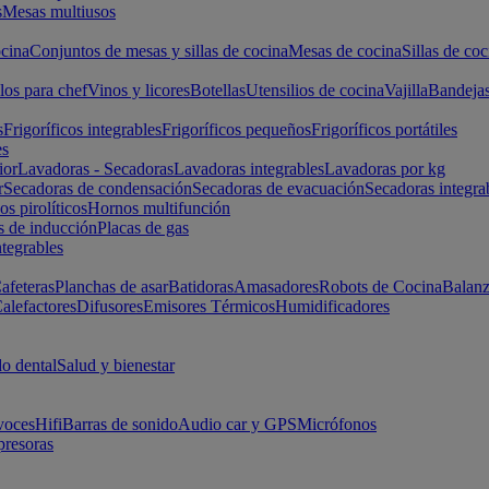
s
Mesas multiusos
cina
Conjuntos de mesas y sillas de cocina
Mesas de cocina
Sillas de coc
los para chef
Vinos y licores
Botellas
Utensilios de cocina
Vajilla
Bandeja
s
Frigoríficos integrables
Frigoríficos pequeños
Frigoríficos portátiles
es
ior
Lavadoras - Secadoras
Lavadoras integrables
Lavadoras por kg
r
Secadoras de condensación
Secadoras de evacuación
Secadoras integra
s pirolíticos
Hornos multifunción
s de inducción
Placas de gas
ntegrables
afeteras
Planchas de asar
Batidoras
Amasadores
Robots de Cocina
Balanz
alefactores
Difusores
Emisores Térmicos
Humidificadores
o dental
Salud y bienestar
voces
Hifi
Barras de sonido
Audio car y GPS
Micrófonos
presoras