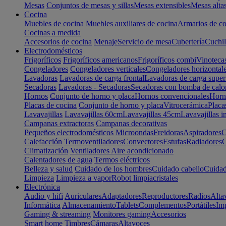
Mesas
Conjuntos de mesas y sillas
Mesas extensibles
Mesas alta
Cocina
Muebles de cocina
Muebles auxiliares de cocina
Armarios de co
Cocinas a medida
Accesorios de cocina
Menaje
Servicio de mesa
Cubertería
Cuchil
Electrodomésticos
Frigoríficos
Frigoríficos americanos
Frigoríficos combi
Vinoteca
Congeladores
Congeladores verticales
Congeladores horizontal
Lavadoras
Lavadoras de carga frontal
Lavadoras de carga super
Secadoras
Lavadoras - Secadoras
Secadoras con bomba de calo
Hornos
Conjunto de horno y placa
Hornos convencionales
Horno
Placas de cocina
Conjunto de horno y placa
Vitrocerámica
Placa
Lavavajillas
Lavavajillas 60cm
Lavavajillas 45cm
Lavavajillas i
Campanas extractoras
Campanas decorativas
Pequeños electrodomésticos
Microondas
Freidoras
Aspiradores
C
Calefacción
Termoventiladores
Convectores
Estufas
Radiadores
C
Climatización
Ventiladores
Aire acondicionado
Calentadores de agua
Termos eléctricos
Belleza y salud
Cuidado de los hombres
Cuidado cabello
Cuidad
Limpieza
Limpieza a vapor
Robot limpiacristales
Electrónica
Audio y hifi
Auriculares
Adaptadores
Reproductores
Radios
Alta
Informática
Almacenamiento
Tablets
Complementos
Portátiles
Im
Gaming & streaming
Monitores gaming
Accesorios
Smart home
Timbres
Cámaras
Altavoces