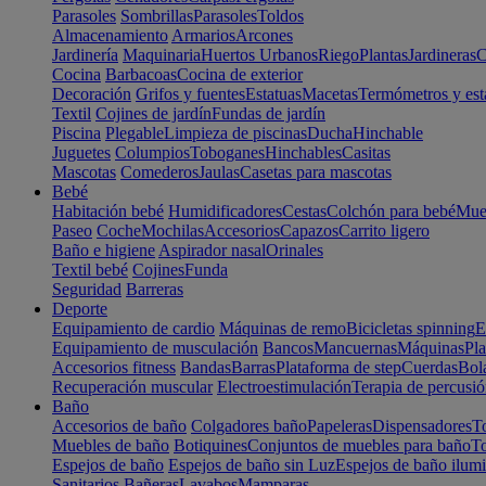
Parasoles
Sombrillas
Parasoles
Toldos
Almacenamiento
Armarios
Arcones
Jardinería
Maquinaria
Huertos Urbanos
Riego
Plantas
Jardineras
C
Cocina
Barbacoas
Cocina de exterior
Decoración
Grifos y fuentes
Estatuas
Macetas
Termómetros y est
Textil
Cojines de jardín
Fundas de jardín
Piscina
Plegable
Limpieza de piscinas
Ducha
Hinchable
Juguetes
Columpios
Toboganes
Hinchables
Casitas
Mascotas
Comederos
Jaulas
Casetas para mascotas
Bebé
Habitación bebé
Humidificadores
Cestas
Colchón para bebé
Mueb
Paseo
Coche
Mochilas
Accesorios
Capazos
Carrito ligero
Baño e higiene
Aspirador nasal
Orinales
Textil bebé
Cojines
Funda
Seguridad
Barreras
Deporte
Equipamiento de cardio
Máquinas de remo
Bicicletas spinning
E
Equipamiento de musculación
Bancos
Mancuernas
Máquinas
Pla
Accesorios fitness
Bandas
Barras
Plataforma de step
Cuerdas
Bola
Recuperación muscular
Electroestimulación
Terapia de percusi
Baño
Accesorios de baño
Colgadores baño
Papeleras
Dispensadores
To
Muebles de baño
Botiquines
Conjuntos de muebles para baño
To
Espejos de baño
Espejos de baño sin Luz
Espejos de baño ilum
Sanitarios
Bañeras
Lavabos
Mamparas