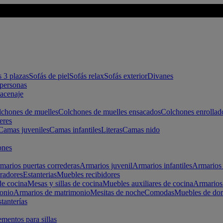
s 3 plazas
Sofás de piel
Sofás relax
Sofás exterior
Divanes
apersonas
macenaje
chones de muelles
Colchones de muelles ensacados
Colchones enrollad
eres
Camas juveniles
Camas infantiles
Literas
Camas nido
ones
marios puertas correderas
Armarios juvenil
Armarios infantiles
Armarios 
radores
Estanterias
Muebles recibidores
e cocina
Mesas y sillas de cocina
Muebles auxiliares de cocina
Armarios
onio
Armarios de matrimonio
Mesitas de noche
Comodas
Muebles de dor
tanterías
entos para sillas