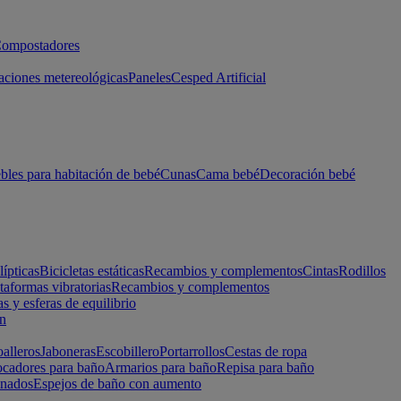
ompostadores
aciones metereológicas
Paneles
Cesped Artificial
les para habitación de bebé
Cunas
Cama bebé
Decoración bebé
lípticas
Bicicletas estáticas
Recambios y complementos
Cintas
Rodillos
taformas vibratorias
Recambios y complementos
s y esferas de equilibrio
ón
alleros
Jaboneras
Escobillero
Portarrollos
Cestas de ropa
cadores para baño
Armarios para baño
Repisa para baño
inados
Espejos de baño con aumento