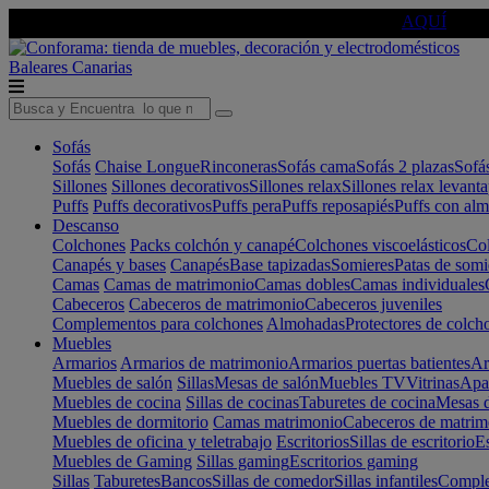
🔵Cambia tu electro con
-10% EXTRA
de descuento ☑️
AQUÍ
Baleares
Canarias
Sofás
Sofás
Chaise Longue
Rinconeras
Sofás cama
Sofás 2 plazas
Sofá
Sillones
Sillones decorativos
Sillones relax
Sillones relax levant
Puffs
Puffs decorativos
Puffs pera
Puffs reposapiés
Puffs con al
Descanso
Colchones
Packs colchón y canapé
Colchones viscoelásticos
Col
Canapés y bases
Canapés
Base tapizadas
Somieres
Patas de somi
Camas
Camas de matrimonio
Camas dobles
Camas individuales
Cabeceros
Cabeceros de matrimonio
Cabeceros juveniles
Complementos para colchones
Almohadas
Protectores de colch
Muebles
Armarios
Armarios de matrimonio
Armarios puertas batientes
Ar
Muebles de salón
Sillas
Mesas de salón
Muebles TV
Vitrinas
Apa
Muebles de cocina
Sillas de cocinas
Taburetes de cocina
Mesas d
Muebles de dormitorio
Camas matrimonio
Cabeceros de matrim
Muebles de oficina y teletrabajo
Escritorios
Sillas de escritorio
Es
Muebles de Gaming
Sillas gaming
Escritorios gaming
Sillas
Taburetes
Bancos
Sillas de comedor
Sillas infantiles
Complem