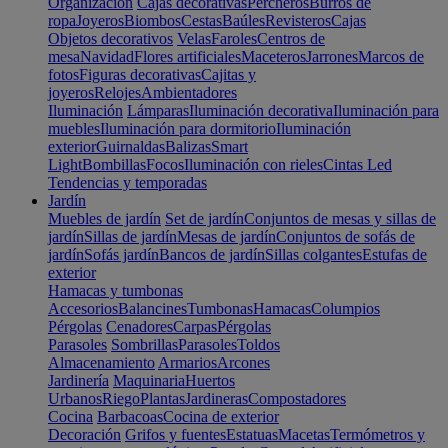
Organización
Cajas decorativas
Percheros
Burros de
ropa
Joyeros
Biombos
Cestas
Baúles
Revisteros
Cajas
Objetos decorativos
Velas
Faroles
Centros de
mesa
Navidad
Flores artificiales
Maceteros
Jarrones
Marcos de
fotos
Figuras decorativas
Cajitas y
joyeros
Relojes
Ambientadores
Iluminación
Lámparas
Iluminación decorativa
Iluminación para
muebles
Iluminación para dormitorio
Iluminación
exterior
Guirnaldas
Balizas
Smart
Light
Bombillas
Focos
Iluminación con rieles
Cintas Led
Tendencias y temporadas
Jardín
Muebles de jardín
Set de jardín
Conjuntos de mesas y sillas de
jardín
Sillas de jardín
Mesas de jardín
Conjuntos de sofás de
jardín
Sofás jardín
Bancos de jardín
Sillas colgantes
Estufas de
exterior
Hamacas y tumbonas
Accesorios
Balancines
Tumbonas
Hamacas
Columpios
Pérgolas
Cenadores
Carpas
Pérgolas
Parasoles
Sombrillas
Parasoles
Toldos
Almacenamiento
Armarios
Arcones
Jardinería
Maquinaria
Huertos
Urbanos
Riego
Plantas
Jardineras
Compostadores
Cocina
Barbacoas
Cocina de exterior
Decoración
Grifos y fuentes
Estatuas
Macetas
Termómetros y