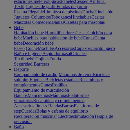
estaciones metereológicas
Paneles
Cesped Artificial
Textil
Cojines de jardín
Fundas de jardín
Piscina
Plegable
Limpieza de piscinas
Ducha
Hinchable
Juguetes
Columpios
Toboganes
Hinchables
Casitas
Mascotas
Comederos
Jaulas
Casetas para mascotas
Bebé
Habitación bebé
Humidificadores
Cestas
Colchón para
bebé
Muebles para habitación de bebé
Cunas
Cama
bebé
Decoración bebé
Paseo
Coche
Mochilas
Accesorios
Capazos
Carrito ligero
Baño e higiene
Aspirador nasal
Orinales
Textil bebé
Cojines
Funda
Seguridad
Barreras
Deporte
Equipamiento de cardio
Máquinas de remo
Bicicletas
spinning
Elípticas
Bicicletas estáticas
Recambios y
complementos
Cintas
Rodillos
Equipamiento de musculación
Bancos
Mancuernas
Máquinas
Plataformas
vibratorias
Recambios y complementos
Accesorios fitness
Bandas
Barras
Plataforma de
step
Cuerdas
Bolas y esferas de equilibrio
Recuperación muscular
Electroestimulación
Terapia de
percusión
Baño