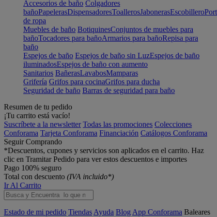
Accesorios de baño
Colgadores
baño
Papeleras
Dispensadores
Toalleros
Jaboneras
Escobillero
Port
de ropa
Muebles de baño
Botiquines
Conjuntos de muebles para
baño
Tocadores para baño
Armarios para baño
Repisa para
baño
Espejos de baño
Espejos de baño sin Luz
Espejos de baño
iluminados
Espejos de baño con aumento
Sanitarios
Bañeras
Lavabos
Mamparas
Grifería
Grifos para cocina
Grifos para ducha
Seguridad de baño
Barras de seguridad para baño
Resumen de tu pedido
¡Tu carrito está vacío!
Suscríbete a la newsletter
Todas las promociones
Colecciones
Conforama
Tarjeta Conforama
Financiación
Catálogos Conforama
Seguir Comprando
*Descuentos, cupones y servicios son aplicados en el carrito. Haz
clic en Tramitar Pedido para ver estos descuentos e importes
Pago 100% seguro
Total con descuento
(IVA incluido*)
Ir Al Carrito
Estado de mi pedido
Tiendas
Ayuda
Blog
App Conforama
Baleares