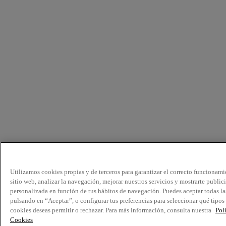
Utilizamos cookies propias y de terceros para garantizar el correcto funcionami
sitio web, analizar la navegación, mejorar nuestros servicios y mostrarte public
personalizada en función de tus hábitos de navegación. Puedes aceptar todas la
pulsando en “Aceptar”, o configurar tus preferencias para seleccionar qué tipos
cookies deseas permitir o rechazar. Para más información, consulta nuestra
Pol
Cookies