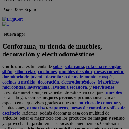
Pago 100% Seguro
¡Nueva app!
Conforama, tu tienda de muebles,
decoración y electrodomésticos
Conforama
es tu tienda de
sofás
,
sofá cama
,
sofá chaise longue
,
sillón
,
sillón relax
,
colchones
,
muebles de salón
,
mesas comedor
,
dormitorio de juvenil
,
dormitorio de matrimonio
,
canapés
,
cocinas a medida
,
decoración
,
electrodomésticos
,
frigoríficos
,
microondas
,
lavavajillas
,
lavadora secadora
, y
televisiones
.
Descubre nuestra amplia variedad de estilos en cualquier
muebles
para tu hogar,
con los mejores precios y promociones
. Crea el
espacio en el que vives gracias a nuestros
muebles de comedor
y
habitaciones,
armarios
y
zapateros
,
mesas de comedor
y
sillas de
escritorio
. Además, podrás decorar tu casa con multitud de
artículos, tener el mejor ocio con los productos de
imagen y sonido
y aprovechar tu
jardín
en las épocas de buen tiempo. Conforama
realiza el
servicio de envío a domicilio como recogida en tienda.