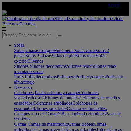
🔵Cambia tu electro con
-10% EXTRA
de descuento ☑️
AQUÍ
Baleares
Canarias
Sofás
Sofás
Chaise Longue
Rinconeras
Sofás cama
Sofás 2
plazas
Sofás 3 plazas
Sofás de piel
Sofás relax
Sofás
exterior
Divanes
Sillones
Sillones decorativos
Sillones relax
Sillones relax
levantapersonas
Puffs
Puffs decorativos
Puffs pera
Puffs reposapiés
Puffs con
almacenaje
Descanso
Colchones
Packs colchón y canapé
Colchones
viscoelásticos
Colchones de muelles
Colchones de muelles
ensacados
Colchones enrollados
Colchones de
espuma
Colchones para bebé
Colchones hinchables
Canapés y bases
Canapés
Base tapizadas
Somieres
Patas de
somieres
Camas
Camas de matrimonio
Camas dobles
Camas
individuales
Camas juveniles
Camas infantiles
Literas
Camas