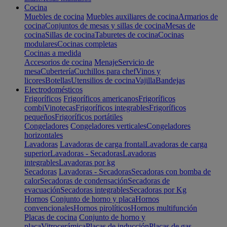
Cocina
Muebles de cocina
Muebles auxiliares de cocina
Armarios de
cocina
Conjuntos de mesas y sillas de cocina
Mesas de
cocina
Sillas de cocina
Taburetes de cocina
Cocinas
modulares
Cocinas completas
Cocinas a medida
Accesorios de cocina
Menaje
Servicio de
mesa
Cubertería
Cuchillos para chef
Vinos y
licores
Botellas
Utensilios de cocina
Vajilla
Bandejas
Electrodomésticos
Frigoríficos
Frigoríficos americanos
Frigoríficos
combi
Vinotecas
Frigoríficos integrables
Frigoríficos
pequeños
Frigoríficos portátiles
Congeladores
Congeladores verticales
Congeladores
horizontales
Lavadoras
Lavadoras de carga frontal
Lavadoras de carga
superior
Lavadoras - Secadoras
Lavadoras
integrables
Lavadoras por kg
Secadoras
Lavadoras - Secadoras
Secadoras con bomba de
calor
Secadoras de condensación
Secadoras de
evacuación
Secadoras integrables
Secadoras por Kg
Hornos
Conjunto de horno y placa
Hornos
convencionales
Hornos pirolíticos
Hornos multifunción
Placas de cocina
Conjunto de horno y
placa
Vitrocerámica
Placas de inducción
Placas de gas