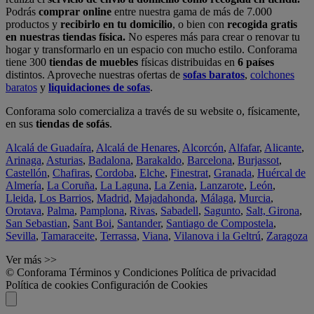
Podrás
comprar online
entre nuestra gama de más de 7.000
productos y
recibirlo en tu domicilio
, o bien con
recogida gratis
en nuestras tiendas física.
No esperes más para crear o renovar tu
hogar y transformarlo en un espacio con mucho estilo. Conforama
tiene 300
tiendas de muebles
físicas distribuidas en
6 países
distintos. Aproveche nuestras ofertas de
sofas baratos
,
colchones
baratos
y
liquidaciones de sofas
.
Conforama solo comercializa a través de su website o, físicamente,
en sus
tiendas de sofás
.
Alcalá de Guadaíra
,
Alcalá de Henares
,
Alcorcón
,
Alfafar
,
Alicante
,
Arinaga
,
Asturias
,
Badalona
,
Barakaldo
,
Barcelona
,
Burjassot
,
Castellón
,
Chafiras
,
Cordoba
,
Elche
,
Finestrat
,
Granada
,
Huércal de
Almería
,
La Coruña
,
La Laguna
,
La Zenia
,
Lanzarote
,
León
,
Lleida
,
Los Barrios
,
Madrid
,
Majadahonda
,
Málaga
,
Murcia
,
Orotava
,
Palma
,
Pamplona
,
Rivas
,
Sabadell
,
Sagunto
,
Salt, Girona
,
San Sebastian
,
Sant Boi
,
Santander
,
Santiago de Compostela
,
Sevilla
,
Tamaraceite
,
Terrassa
,
Viana
,
Vilanova i la Geltrú
,
Zaragoza
Ver más >>
© Conforama
Términos y Condiciones
Política de privacidad
Política de cookies
Configuración de Cookies