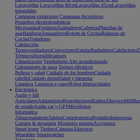
Lavavajillas
Lavavajillas 60cm
Lavavajillas 45cm
Lavavajillas
integrables
Campanas extractoras
Campanas decorativas
Pequeños electrodomésticos
Microondas
Freidoras
Aspiradores
Cafeteras
Planchas de
asar
Batidoras
Amasadores
Robots de Cocina
Balanzas de
Cocina
Tostadoras
Calefacción
Termoventiladores
Convectores
Estufas
Radiadores
Calefactores
D
Térmicos
Humidificadores
Climatización
Ventiladores
Aire acondicionado
Calentadores de agua
Termos eléctricos
Belleza y salud
Cuidado de los hombres
Cuidado
cabello
Cuidado dental
Salud y bienestar
Limpieza
Limpieza a vapor
Robot limpiacristales
Electrónica
Audio y hifi
Auriculares
Adaptadores
Reproductores
Radios
Altavoces
Hifi
Bar
de sonido
Audio car y GPS
Micrófonos
Informática
Almacenamiento
Tablets
Complementos
Portátiles
Impresoras
Gaming & streaming
Monitores gaming
Accesorios
Smart home
Timbres
Cámaras
Altavoces
Wearables
Smartwatches