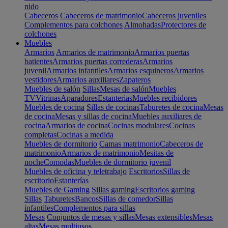
nido
Cabeceros
Cabeceros de matrimonio
Cabeceros juveniles
Complementos para colchones
Almohadas
Protectores de
colchones
Muebles
Armarios
Armarios de matrimonio
Armarios puertas
batientes
Armarios puertas correderas
Armarios
juvenil
Armarios infantiles
Armarios esquineros
Armarios
vestidores
Armarios auxiliares
Zapateros
Muebles de salón
Sillas
Mesas de salón
Muebles
TV
Vitrinas
Aparadores
Estanterias
Muebles recibidores
Muebles de cocina
Sillas de cocinas
Taburetes de cocina
Mesas
de cocina
Mesas y sillas de cocina
Muebles auxiliares de
cocina
Armarios de cocina
Cocinas modulares
Cocinas
completas
Cocinas a medida
Muebles de dormitorio
Camas matrimonio
Cabeceros de
matrimonio
Armarios de matrimonio
Mesitas de
noche
Comodas
Muebles de dormitorio juvenil
Muebles de oficina y teletrabajo
Escritorios
Sillas de
escritorio
Estanterías
Muebles de Gaming
Sillas gaming
Escritorios gaming
Sillas
Taburetes
Bancos
Sillas de comedor
Sillas
infantiles
Complementos para sillas
Mesas
Conjuntos de mesas y sillas
Mesas extensibles
Mesas
altas
Mesas multiusos