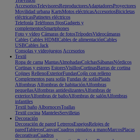
Televisión
Accesorios
Televisores
Reproductores
Adaptadores
Proyectores
Movilidad urbana
Karts
Motos eléctricas
Accesorios
Bicicletas
eléctricas
Patinetes eléctricos
Telefonía
Teléfonos fijos
Gadgets y
complementos
Smartphones
Foto y vídeo
Cámaras de fotos
Trípodes
Videocámaras
Cables
Cables HDMI
Cables de alimentación
Cables
USB
Cables Jack
Consolas y videojuegos
Accesorios
Textil
Ropa de cama
Mantas
Almohadas
Colchas
Sábanas
Nórdicos
Cortinas y estores
Estores
Visillos
Cortinas
Barras de cortina
Cojines
Relleno
Exterior
Fundas
Cojín con relleno
Complementos para sofás
Fundas de sofás
Plaids
Alfombras
Alfombras de habitación
Alfombras
pequeñas
Alfombras antideslizantes
Alfombras de
exterior
Alfombras de baño
Alfombras de salón
Alfombras
infantiles
Textil baño
Albornoces
Toallas
Textil cocina
Manteles
Servilletas
Decoración
Decoración de pared
Letreros
Espejos
Relojes de
pared
Tableros
Canvas
Cuadros pintados a mano
Marcos
Placas
decorativas
Cuadros