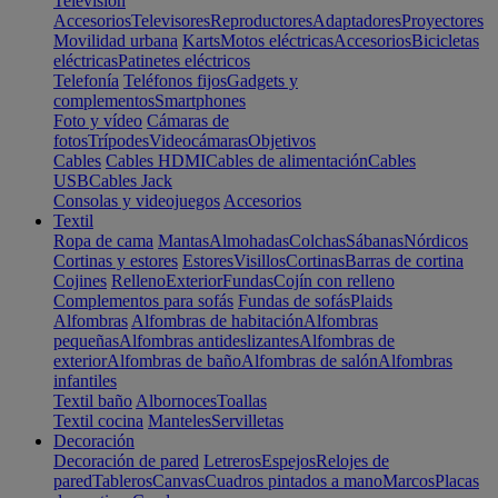
Televisión
Accesorios
Televisores
Reproductores
Adaptadores
Proyectores
Movilidad urbana
Karts
Motos eléctricas
Accesorios
Bicicletas
eléctricas
Patinetes eléctricos
Telefonía
Teléfonos fijos
Gadgets y
complementos
Smartphones
Foto y vídeo
Cámaras de
fotos
Trípodes
Videocámaras
Objetivos
Cables
Cables HDMI
Cables de alimentación
Cables
USB
Cables Jack
Consolas y videojuegos
Accesorios
Textil
Ropa de cama
Mantas
Almohadas
Colchas
Sábanas
Nórdicos
Cortinas y estores
Estores
Visillos
Cortinas
Barras de cortina
Cojines
Relleno
Exterior
Fundas
Cojín con relleno
Complementos para sofás
Fundas de sofás
Plaids
Alfombras
Alfombras de habitación
Alfombras
pequeñas
Alfombras antideslizantes
Alfombras de
exterior
Alfombras de baño
Alfombras de salón
Alfombras
infantiles
Textil baño
Albornoces
Toallas
Textil cocina
Manteles
Servilletas
Decoración
Decoración de pared
Letreros
Espejos
Relojes de
pared
Tableros
Canvas
Cuadros pintados a mano
Marcos
Placas