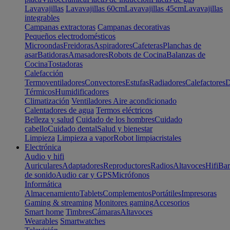
Lavavajillas
Lavavajillas 60cm
Lavavajillas 45cm
Lavavajillas
integrables
Campanas extractoras
Campanas decorativas
Pequeños electrodomésticos
Microondas
Freidoras
Aspiradores
Cafeteras
Planchas de
asar
Batidoras
Amasadores
Robots de Cocina
Balanzas de
Cocina
Tostadoras
Calefacción
Termoventiladores
Convectores
Estufas
Radiadores
Calefactores
D
Térmicos
Humidificadores
Climatización
Ventiladores
Aire acondicionado
Calentadores de agua
Termos eléctricos
Belleza y salud
Cuidado de los hombres
Cuidado
cabello
Cuidado dental
Salud y bienestar
Limpieza
Limpieza a vapor
Robot limpiacristales
Electrónica
Audio y hifi
Auriculares
Adaptadores
Reproductores
Radios
Altavoces
Hifi
Bar
de sonido
Audio car y GPS
Micrófonos
Informática
Almacenamiento
Tablets
Complementos
Portátiles
Impresoras
Gaming & streaming
Monitores gaming
Accesorios
Smart home
Timbres
Cámaras
Altavoces
Wearables
Smartwatches