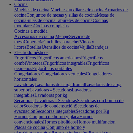
Cocina
Muebles de cocina
Muebles auxiliares de cocina
Armarios de
cocina
Conjuntos de mesas y sillas de cocina
Mesas de
cocina
Sillas de cocina
Taburetes de cocina
Cocinas
modulares
Cocinas completas
Cocinas a medida
Accesorios de cocina
Menaje
Servicio de
mesa
Cubertería
Cuchillos para chef
Vinos y
licores
Botellas
Utensilios de cocina
Vajilla
Bandejas
Electrodomésticos
Frigoríficos
Frigoríficos americanos
Frigoríficos
combi
Vinotecas
Frigoríficos integrables
Frigoríficos
pequeños
Frigoríficos portátiles
Congeladores
Congeladores verticales
Congeladores
horizontales
Lavadoras
Lavadoras de carga frontal
Lavadoras de carga
superior
Lavadoras - Secadoras
Lavadoras
integrables
Lavadoras por kg
Secadoras
Lavadoras - Secadoras
Secadoras con bomba de
calor
Secadoras de condensación
Secadoras de
evacuación
Secadoras integrables
Secadoras por Kg
Hornos
Conjunto de horno y placa
Hornos
convencionales
Hornos pirolíticos
Hornos multifunción
Placas de cocina
Conjunto de horno y
placa
Vitrocerámica
Placas de inducción
Placas de gas