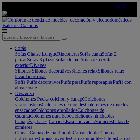
🔵Cambia tu electro con
-10% EXTRA
de descuento ☑️
AQUÍ
Baleares
Canarias
Sofás
Sofás
Chaise Longue
Rinconeras
Sofás cama
Sofás 2
plazas
Sofás 3 plazas
Sofás de piel
Sofás relax
Sofás
exterior
Divanes
Sillones
Sillones decorativos
Sillones relax
Sillones relax
levantapersonas
Puffs
Puffs decorativos
Puffs pera
Puffs reposapiés
Puffs con
almacenaje
Descanso
Colchones
Packs colchón y canapé
Colchones
viscoelásticos
Colchones de muelles
Colchones de muelles
ensacados
Colchones enrollados
Colchones de
espuma
Colchones para bebé
Colchones hinchables
Canapés y bases
Canapés
Base tapizadas
Somieres
Patas de
somieres
Camas
Camas de matrimonio
Camas dobles
Camas
individuales
Camas juveniles
Camas infantiles
Literas
Camas