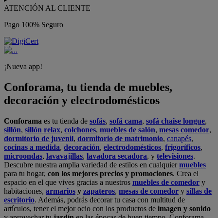
ATENCIÓN AL CLIENTE
Pago 100% Seguro
¡Nueva app!
Conforama, tu tienda de muebles,
decoración y electrodomésticos
Conforama
es tu tienda de
sofás
,
sofá cama
,
sofá chaise longue
,
sillón
,
sillón relax
,
colchones
,
muebles de salón
,
mesas comedor
,
dormitorio de juvenil
,
dormitorio de matrimonio
,
canapés
,
cocinas a medida
,
decoración
,
electrodomésticos
,
frigoríficos
,
microondas
,
lavavajillas
,
lavadora secadora
, y
televisiones
.
Descubre nuestra amplia variedad de estilos en cualquier
muebles
para tu hogar,
con los mejores precios y promociones
. Crea el
espacio en el que vives gracias a nuestros
muebles de comedor
y
habitaciones,
armarios
y
zapateros
,
mesas de comedor
y
sillas de
escritorio
. Además, podrás decorar tu casa con multitud de
artículos, tener el mejor ocio con los productos de
imagen y sonido
y aprovechar tu
jardín
en las épocas de buen tiempo. Conforama