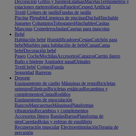
Decoración
Grifos y fuentes
Estatuas
Macetas
Termómetros y
estaciones metereológicas
Paneles
Cesped Artificial
Textil
Cojines de jardín
Fundas de jardín
Piscina
Plegable
Limpieza de piscinas
Ducha
Hinchable
Juguetes
Columpios
Toboganes
Hinchables
Casitas
Mascotas
Comederos
Jaulas
Casetas para mascotas
Bebé
Habitación bebé
Humidificadores
Cestas
Colchón para
bebé
Muebles para habitación de bebé
Cunas
Cama
bebé
Decoración bebé
Paseo
Coche
Mochilas
Accesorios
Capazos
Carrito ligero
Baño e higiene
Aspirador nasal
Orinales
Textil bebé
Cojines
Funda
Seguridad
Barreras
Deporte
Equipamiento de cardio
Máquinas de remo
Bicicletas
spinning
Elípticas
Bicicletas estáticas
Recambios y
complementos
Cintas
Rodillos
Equipamiento de musculación
Bancos
Mancuernas
Máquinas
Plataformas
vibratorias
Recambios y complementos
Accesorios fitness
Bandas
Barras
Plataforma de
step
Cuerdas
Bolas y esferas de equilibrio
Recuperación muscular
Electroestimulación
Terapia de
percusión