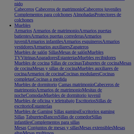
nido
Cabeceros
Cabeceros de matrimonio
Cabeceros juveniles
Complementos para colchones
Almohadas
Protectores de
colchones
Muebles
Armarios
Armarios de matrimonio
Armarios puertas
batientes
Armarios puertas correderas
Armarios
juvenil
Armarios infantiles
Armarios esquineros
Armarios
vestidores
Armarios auxiliares
Zapateros
Muebles de salón
Sillas
Mesas de salón
Muebles
TV
Vitrinas
Aparadores
Estanterias
Muebles recibidores
Muebles de cocina
Sillas de cocinas
Taburetes de cocina
Mesas
de cocina
Mesas y sillas de cocina
Muebles auxiliares de
cocina
Armarios de cocina
Cocinas modulares
Cocinas
completas
Cocinas a medida
Muebles de dormitorio
Camas matrimonio
Cabeceros de
matrimonio
Armarios de matrimonio
Mesitas de
noche
Comodas
Muebles de dormitorio juvenil
Muebles de oficina y teletrabajo
Escritorios
Sillas de
escritorio
Estanterías
Muebles de Gaming
Sillas gaming
Escritorios gaming
Sillas
Taburetes
Bancos
Sillas de comedor
Sillas
infantiles
Complementos para sillas
Mesas
Conjuntos de mesas y sillas
Mesas extensibles
Mesas
altas
Mesas multiusos