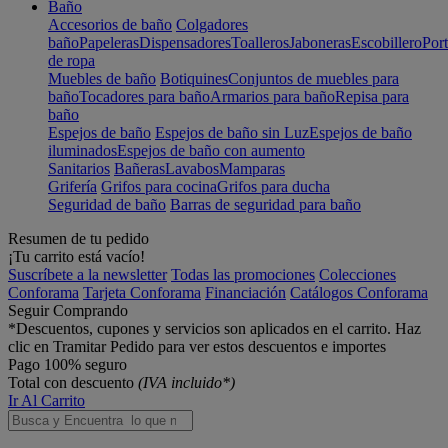
Baño
Accesorios de baño
Colgadores
baño
Papeleras
Dispensadores
Toalleros
Jaboneras
Escobillero
Port
de ropa
Muebles de baño
Botiquines
Conjuntos de muebles para
baño
Tocadores para baño
Armarios para baño
Repisa para
baño
Espejos de baño
Espejos de baño sin Luz
Espejos de baño
iluminados
Espejos de baño con aumento
Sanitarios
Bañeras
Lavabos
Mamparas
Grifería
Grifos para cocina
Grifos para ducha
Seguridad de baño
Barras de seguridad para baño
Resumen de tu pedido
¡Tu carrito está vacío!
Suscríbete a la newsletter
Todas las promociones
Colecciones
Conforama
Tarjeta Conforama
Financiación
Catálogos Conforama
Seguir Comprando
*Descuentos, cupones y servicios son aplicados en el carrito. Haz
clic en Tramitar Pedido para ver estos descuentos e importes
Pago 100% seguro
Total con descuento
(IVA incluido*)
Ir Al Carrito