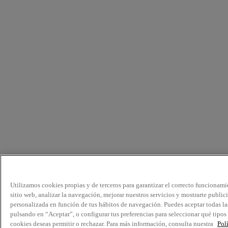
Utilizamos cookies propias y de terceros para garantizar el correcto funcionami
sitio web, analizar la navegación, mejorar nuestros servicios y mostrarte public
personalizada en función de tus hábitos de navegación. Puedes aceptar todas la
pulsando en “Aceptar”, o configurar tus preferencias para seleccionar qué tipos
cookies deseas permitir o rechazar. Para más información, consulta nuestra
Pol