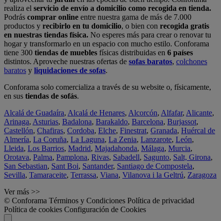
realiza el
servicio de envío a domicilio como recogida en tienda.
Podrás
comprar online
entre nuestra gama de más de 7.000
productos y
recibirlo en tu domicilio
, o bien con
recogida gratis
en nuestras tiendas física.
No esperes más para crear o renovar tu
hogar y transformarlo en un espacio con mucho estilo. Conforama
tiene 300
tiendas de muebles
físicas distribuidas en
6 países
distintos. Aproveche nuestras ofertas de
sofas baratos
,
colchones
baratos
y
liquidaciones de sofas
.
Conforama solo comercializa a través de su website o, físicamente,
en sus
tiendas de sofás
.
Alcalá de Guadaíra
,
Alcalá de Henares
,
Alcorcón
,
Alfafar
,
Alicante
,
Arinaga
,
Asturias
,
Badalona
,
Barakaldo
,
Barcelona
,
Burjassot
,
Castellón
,
Chafiras
,
Cordoba
,
Elche
,
Finestrat
,
Granada
,
Huércal de
Almería
,
La Coruña
,
La Laguna
,
La Zenia
,
Lanzarote
,
León
,
Lleida
,
Los Barrios
,
Madrid
,
Majadahonda
,
Málaga
,
Murcia
,
Orotava
,
Palma
,
Pamplona
,
Rivas
,
Sabadell
,
Sagunto
,
Salt, Girona
,
San Sebastian
,
Sant Boi
,
Santander
,
Santiago de Compostela
,
Sevilla
,
Tamaraceite
,
Terrassa
,
Viana
,
Vilanova i la Geltrú
,
Zaragoza
Ver más >>
© Conforama
Términos y Condiciones
Política de privacidad
Política de cookies
Configuración de Cookies