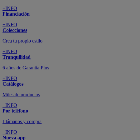
+INFO
Financiación
+INFO
Colecciones
Crea tu propio estilo
+INFO
Tranquilidad
6 años de Garantía Plus
+INFO
Catálogos
Miles de productos
+INFO
Por teléfono
Llámanos y compra
+INFO
Nueva app