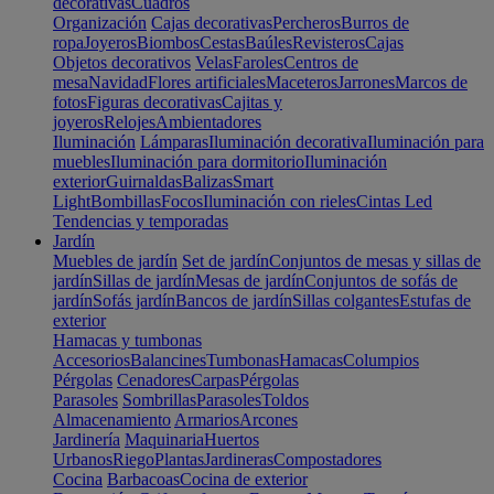
decorativas
Cuadros
Organización
Cajas decorativas
Percheros
Burros de
ropa
Joyeros
Biombos
Cestas
Baúles
Revisteros
Cajas
Objetos decorativos
Velas
Faroles
Centros de
mesa
Navidad
Flores artificiales
Maceteros
Jarrones
Marcos de
fotos
Figuras decorativas
Cajitas y
joyeros
Relojes
Ambientadores
Iluminación
Lámparas
Iluminación decorativa
Iluminación para
muebles
Iluminación para dormitorio
Iluminación
exterior
Guirnaldas
Balizas
Smart
Light
Bombillas
Focos
Iluminación con rieles
Cintas Led
Tendencias y temporadas
Jardín
Muebles de jardín
Set de jardín
Conjuntos de mesas y sillas de
jardín
Sillas de jardín
Mesas de jardín
Conjuntos de sofás de
jardín
Sofás jardín
Bancos de jardín
Sillas colgantes
Estufas de
exterior
Hamacas y tumbonas
Accesorios
Balancines
Tumbonas
Hamacas
Columpios
Pérgolas
Cenadores
Carpas
Pérgolas
Parasoles
Sombrillas
Parasoles
Toldos
Almacenamiento
Armarios
Arcones
Jardinería
Maquinaria
Huertos
Urbanos
Riego
Plantas
Jardineras
Compostadores
Cocina
Barbacoas
Cocina de exterior