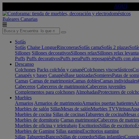
🔵Cambia tu electro con
-10% EXTRA
de descuento ☑️
AQUÍ
Baleares
Canarias
Sofás
Sofás
Chaise Longue
Rinconeras
Sofás cama
Sofás 2 plazas
Sofá
Sillones
Sillones decorativos
Sillones relax
Sillones relax levant
Puffs
Puffs decorativos
Puffs pera
Puffs reposapiés
Puffs con al
Descanso
Colchones
Packs colchón y canapé
Colchones viscoelásticos
Col
Canapés y bases
Canapés
Base tapizadas
Somieres
Patas de somi
Camas
Camas de matrimonio
Camas dobles
Camas individuales
Cabeceros
Cabeceros de matrimonio
Cabeceros juveniles
Complementos para colchones
Almohadas
Protectores de colch
Muebles
Armarios
Armarios de matrimonio
Armarios puertas batientes
Ar
Muebles de salón
Sillas
Mesas de salón
Muebles TV
Vitrinas
Apa
Muebles de cocina
Sillas de cocinas
Taburetes de cocina
Mesas d
Muebles de dormitorio
Camas matrimonio
Cabeceros de matrim
Muebles de oficina y teletrabajo
Escritorios
Sillas de escritorio
Es
Muebles de Gaming
Sillas gaming
Escritorios gaming
Sillas
Taburetes
Bancos
Sillas de comedor
Sillas infantiles
Complem