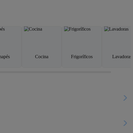
napés
Cocina
Frigoríficos
Lavadoras