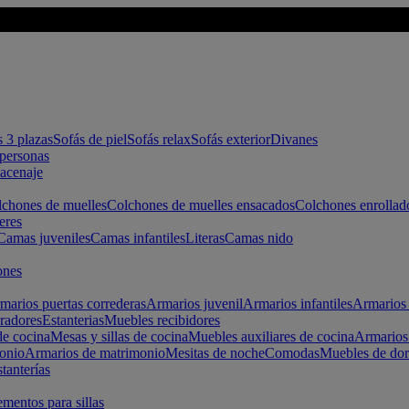
s 3 plazas
Sofás de piel
Sofás relax
Sofás exterior
Divanes
apersonas
macenaje
chones de muelles
Colchones de muelles ensacados
Colchones enrollad
eres
Camas juveniles
Camas infantiles
Literas
Camas nido
ones
marios puertas correderas
Armarios juvenil
Armarios infantiles
Armarios 
radores
Estanterias
Muebles recibidores
e cocina
Mesas y sillas de cocina
Muebles auxiliares de cocina
Armarios
onio
Armarios de matrimonio
Mesitas de noche
Comodas
Muebles de dor
tanterías
entos para sillas