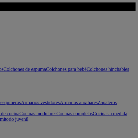
os
Colchones de espuma
Colchones para bebé
Colchones hinchables
esquineros
Armarios vestidores
Armarios auxiliares
Zapateros
 de cocina
Cocinas modulares
Cocinas completas
Cocinas a medida
mitorio juvenil