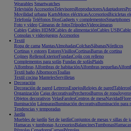
Wearables
Smartwatches
Televisión
Accesorios
Televisores
Reproductores
Adaptadores
Pr
Movilidad urbana
Karts
Motos eléctricas
Accesorios
Bicicletas el
Telefonía
Teléfonos fijos
Gadgets y complementos
Smartphones
Foto y vídeo
Cámaras de fotos
Trípodes
Videocámaras
Cables
Cables HDMI
Cables de alimentación
Cables USB
Cable
Consolas y videojuegos
Accesorios
Textil
Ropa de cama
Mantas
Almohadas
Colchas
Sábanas
Nórdicos
Cortinas y estores
Estores
Visillos
Cortinas
Barras de cortina
Cojines
Relleno
Exterior
Fundas
Cojín con relleno
Complementos para sofás
Fundas de sofás
Plaids
Alfombras
Alfombras de habitación
Alfombras pequeñas
Alfomb
Textil baño
Albornoces
Toallas
Textil cocina
Manteles
Servilletas
Decoración
Decoración de pared
Letreros
Espejos
Relojes de pared
Tableros
Organización
Cajas decorativas
Percheros
Burros de ropa
Joyero
Objetos decorativos
Velas
Faroles
Centros de mesa
Navidad
Flore
Iluminación
Lámparas
Iluminación decorativa
Iluminación para 
Tendencias y temporadas
Jardín
Muebles de jardín
Set de jardín
Conjuntos de mesas y sillas de j
Hamacas y tumbonas
Accesorios
Balancines
Tumbonas
Hamaca
Pérgolas
Cenadores
Carpas
Pérgolas