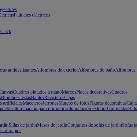
oyectores
éctricas
Patinetes eléctricos
s Jack
ras antideslizantes
Alfombras de exterior
Alfombras de baño
Alfombras 
Canvas
Cuadros pintados a mano
Marcos
Placas decorativas
Cuadros
s
Biombos
Cestas
Baúles
Revisteros
Cajas
s artificiales
Maceteros
Jarrones
Marcos de fotos
Figuras decorativas
Cajit
muebles
Iluminación para dormitorio
Iluminación exterior
Guirnaldas
Bali
ardín
Sillas de jardín
Mesas de jardín
Conjuntos de sofás de jardín
Sofás j
s
Columpios