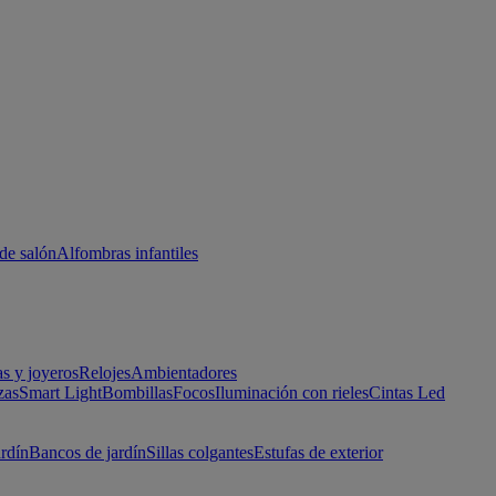
de salón
Alfombras infantiles
as y joyeros
Relojes
Ambientadores
zas
Smart Light
Bombillas
Focos
Iluminación con rieles
Cintas Led
ardín
Bancos de jardín
Sillas colgantes
Estufas de exterior