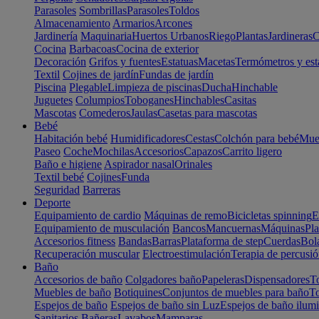
Parasoles
Sombrillas
Parasoles
Toldos
Almacenamiento
Armarios
Arcones
Jardinería
Maquinaria
Huertos Urbanos
Riego
Plantas
Jardineras
C
Cocina
Barbacoas
Cocina de exterior
Decoración
Grifos y fuentes
Estatuas
Macetas
Termómetros y est
Textil
Cojines de jardín
Fundas de jardín
Piscina
Plegable
Limpieza de piscinas
Ducha
Hinchable
Juguetes
Columpios
Toboganes
Hinchables
Casitas
Mascotas
Comederos
Jaulas
Casetas para mascotas
Bebé
Habitación bebé
Humidificadores
Cestas
Colchón para bebé
Mueb
Paseo
Coche
Mochilas
Accesorios
Capazos
Carrito ligero
Baño e higiene
Aspirador nasal
Orinales
Textil bebé
Cojines
Funda
Seguridad
Barreras
Deporte
Equipamiento de cardio
Máquinas de remo
Bicicletas spinning
E
Equipamiento de musculación
Bancos
Mancuernas
Máquinas
Pla
Accesorios fitness
Bandas
Barras
Plataforma de step
Cuerdas
Bola
Recuperación muscular
Electroestimulación
Terapia de percusi
Baño
Accesorios de baño
Colgadores baño
Papeleras
Dispensadores
To
Muebles de baño
Botiquines
Conjuntos de muebles para baño
To
Espejos de baño
Espejos de baño sin Luz
Espejos de baño ilum
Sanitarios
Bañeras
Lavabos
Mamparas