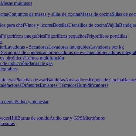
s
Mesas multiusos
cina
Conjuntos de mesas y sillas de cocina
Mesas de cocina
Sillas de coc
los para chef
Vinos y licores
Botellas
Utensilios de cocina
Vajilla
Bandeja
s
Frigoríficos integrables
Frigoríficos pequeños
Frigoríficos portátiles
es
ior
Lavadoras - Secadoras
Lavadoras integrables
Lavadoras por kg
r
Secadoras de condensación
Secadoras de evacuación
Secadoras integra
s pirolíticos
Hornos multifunción
s de inducción
Placas de gas
ntegrables
afeteras
Planchas de asar
Batidoras
Amasadores
Robots de Cocina
Balanz
alefactores
Difusores
Emisores Térmicos
Humidificadores
o dental
Salud y bienestar
voces
Hifi
Barras de sonido
Audio car y GPS
Micrófonos
presoras