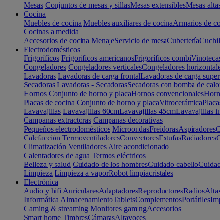
Mesas
Conjuntos de mesas y sillas
Mesas extensibles
Mesas alta
Cocina
Muebles de cocina
Muebles auxiliares de cocina
Armarios de co
Cocinas a medida
Accesorios de cocina
Menaje
Servicio de mesa
Cubertería
Cuchil
Electrodomésticos
Frigoríficos
Frigoríficos americanos
Frigoríficos combi
Vinoteca
Congeladores
Congeladores verticales
Congeladores horizontal
Lavadoras
Lavadoras de carga frontal
Lavadoras de carga super
Secadoras
Lavadoras - Secadoras
Secadoras con bomba de calo
Hornos
Conjunto de horno y placa
Hornos convencionales
Horno
Placas de cocina
Conjunto de horno y placa
Vitrocerámica
Placa
Lavavajillas
Lavavajillas 60cm
Lavavajillas 45cm
Lavavajillas i
Campanas extractoras
Campanas decorativas
Pequeños electrodomésticos
Microondas
Freidoras
Aspiradores
C
Calefacción
Termoventiladores
Convectores
Estufas
Radiadores
C
Climatización
Ventiladores
Aire acondicionado
Calentadores de agua
Termos eléctricos
Belleza y salud
Cuidado de los hombres
Cuidado cabello
Cuidad
Limpieza
Limpieza a vapor
Robot limpiacristales
Electrónica
Audio y hifi
Auriculares
Adaptadores
Reproductores
Radios
Alta
Informática
Almacenamiento
Tablets
Complementos
Portátiles
Im
Gaming & streaming
Monitores gaming
Accesorios
Smart home
Timbres
Cámaras
Altavoces