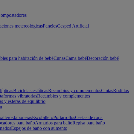
ompostadores
aciones metereológicas
Paneles
Cesped Artificial
les para habitación de bebé
Cunas
Cama bebé
Decoración bebé
lípticas
Bicicletas estáticas
Recambios y complementos
Cintas
Rodillos
taformas vibratorias
Recambios y complementos
s y esferas de equilibrio
ón
alleros
Jaboneras
Escobillero
Portarrollos
Cestas de ropa
cadores para baño
Armarios para baño
Repisa para baño
inados
Espejos de baño con aumento