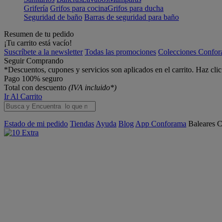
Grifería
Grifos para cocina
Grifos para ducha
Seguridad de baño
Barras de seguridad para baño
Resumen de tu pedido
¡Tu carrito está vacío!
Suscríbete a la newsletter
Todas las promociones
Colecciones Confo
Seguir Comprando
*Descuentos, cupones y servicios son aplicados en el carrito. Haz cli
Pago 100% seguro
Total con descuento
(IVA incluido*)
Ir Al Carrito
Estado de mi pedido
Tiendas
Ayuda
Blog
App Conforama
Baleares
C