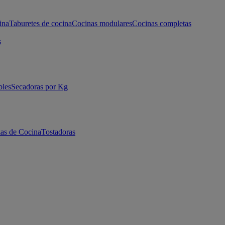
ina
Taburetes de cocina
Cocinas modulares
Cocinas completas
s
bles
Secadoras por Kg
as de Cocina
Tostadoras