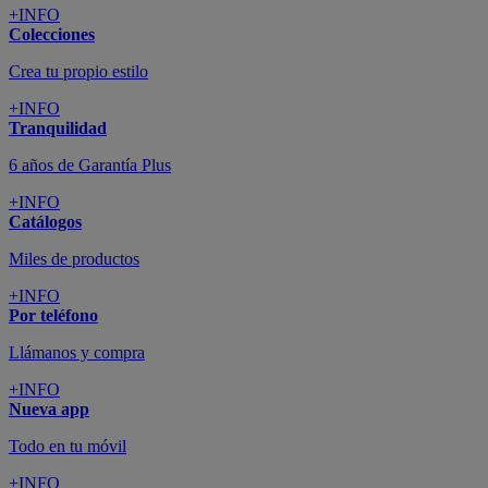
+INFO
Colecciones
Crea tu propio estilo
+INFO
Tranquilidad
6 años de Garantía Plus
+INFO
Catálogos
Miles de productos
+INFO
Por teléfono
Llámanos y compra
+INFO
Nueva app
Todo en tu móvil
+INFO