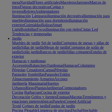
mesa
Navidad
Flores artificiales
Maceteros
Jarrones
Marcos de
fotos
Figuras decorativas
Cajitas y
joyeros
Relojes
Ambientadores
Iluminación
Lámparas
Iluminación decorativa
Iluminación para
muebles
Iluminación para dormitorio
Iluminación
exterior
Guirnaldas
Balizas
Smart
Light
Bombillas
Focos
Iluminación con rieles
Cintas Led
Tendencias y temporadas
Jardín
Muebles de jardín
Set de jardín
Conjuntos de mesas y sillas de
jardín
Sillas de jardín
Mesas de jardín
Conjuntos de sofás de
jardín
Sofás jardín
Bancos de jardín
Sillas colgantes
Estufas de
exterior
Hamacas y tumbonas
Accesorios
Balancines
Tumbonas
Hamacas
Columpios
Pérgolas
Cenadores
Carpas
Pérgolas
Parasoles
Sombrillas
Parasoles
Toldos
Almacenamiento
Armarios
Arcones
Jardinería
Maquinaria
Huertos
Urbanos
Riego
Plantas
Jardineras
Compostadores
Cocina
Barbacoas
Cocina de exterior
Decoración
Grifos y fuentes
Estatuas
Macetas
Termómetros y
estaciones metereológicas
Paneles
Cesped Artificial
Textil
Cojines de jardín
Fundas de jardín
Piscina
Plegable
Limpieza de piscinas
Ducha
Hinchable