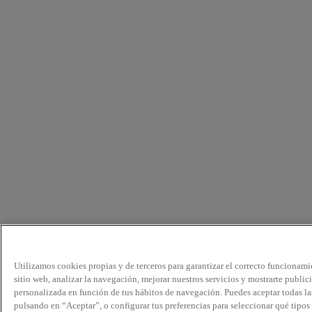
Utilizamos cookies propias y de terceros para garantizar el correcto funcionami
sitio web, analizar la navegación, mejorar nuestros servicios y mostrarte public
personalizada en función de tus hábitos de navegación. Puedes aceptar todas la
pulsando en “Aceptar”, o configurar tus preferencias para seleccionar qué tipos