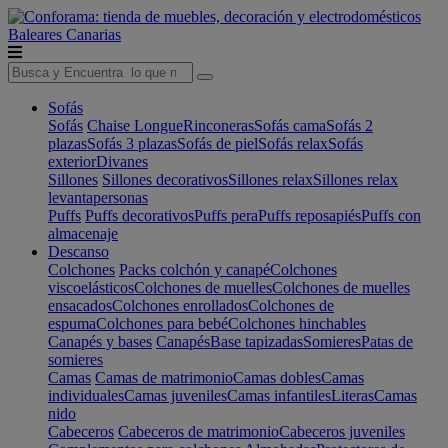
Baleares
Canarias
Sofás
Sofás
Chaise Longue
Rinconeras
Sofás cama
Sofás 2
plazas
Sofás 3 plazas
Sofás de piel
Sofás relax
Sofás
exterior
Divanes
Sillones
Sillones decorativos
Sillones relax
Sillones relax
levantapersonas
Puffs
Puffs decorativos
Puffs pera
Puffs reposapiés
Puffs con
almacenaje
Descanso
Colchones
Packs colchón y canapé
Colchones
viscoelásticos
Colchones de muelles
Colchones de muelles
ensacados
Colchones enrollados
Colchones de
espuma
Colchones para bebé
Colchones hinchables
Canapés y bases
Canapés
Base tapizadas
Somieres
Patas de
somieres
Camas
Camas de matrimonio
Camas dobles
Camas
individuales
Camas juveniles
Camas infantiles
Literas
Camas
nido
Cabeceros
Cabeceros de matrimonio
Cabeceros juveniles