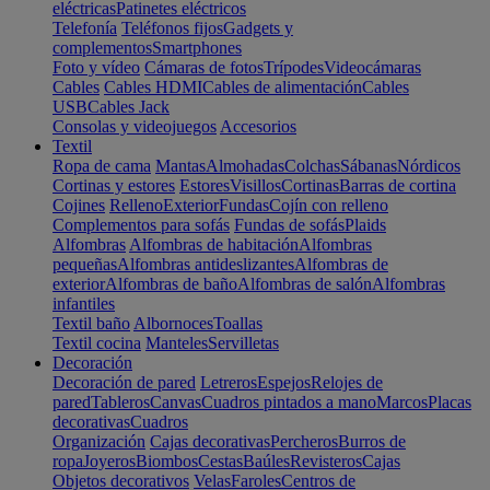
eléctricas
Patinetes eléctricos
Telefonía
Teléfonos fijos
Gadgets y
complementos
Smartphones
Foto y vídeo
Cámaras de fotos
Trípodes
Videocámaras
Cables
Cables HDMI
Cables de alimentación
Cables
USB
Cables Jack
Consolas y videojuegos
Accesorios
Textil
Ropa de cama
Mantas
Almohadas
Colchas
Sábanas
Nórdicos
Cortinas y estores
Estores
Visillos
Cortinas
Barras de cortina
Cojines
Relleno
Exterior
Fundas
Cojín con relleno
Complementos para sofás
Fundas de sofás
Plaids
Alfombras
Alfombras de habitación
Alfombras
pequeñas
Alfombras antideslizantes
Alfombras de
exterior
Alfombras de baño
Alfombras de salón
Alfombras
infantiles
Textil baño
Albornoces
Toallas
Textil cocina
Manteles
Servilletas
Decoración
Decoración de pared
Letreros
Espejos
Relojes de
pared
Tableros
Canvas
Cuadros pintados a mano
Marcos
Placas
decorativas
Cuadros
Organización
Cajas decorativas
Percheros
Burros de
ropa
Joyeros
Biombos
Cestas
Baúles
Revisteros
Cajas
Objetos decorativos
Velas
Faroles
Centros de