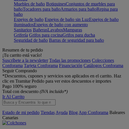
Muebles de baño
Botiquines
Conjuntos de muebles para
baño
Tocadores para baño
Armarios para baño
Repisa para
baño
Espejos de baño
Espejos de baño sin Luz
Espejos de baño
iluminados
Espejos de baño con aumento
Sanitarios
Bañeras
Lavabos
Mamparas
Grifería
Grifos para cocina
Grifos para ducha
Seguridad de baño
Barras de seguridad para baño
Resumen de tu pedido
¡Tu carrito está vacío!
Suscríbete a la newsletter
Todas las promociones
Colecciones
Conforama
Tarjeta Conforama
Financiación
Catálogos Conforama
Seguir Comprando
*Descuentos, cupones y servicios son aplicados en el carrito. Haz
clic en Tramitar Pedido para ver estos descuentos e importes
Pago 100% seguro
Total con descuento
(IVA incluido*)
Ir Al Carrito
Estado de mi pedido
Tiendas
Ayuda
Blog
App Conforama
Baleares
Canarias