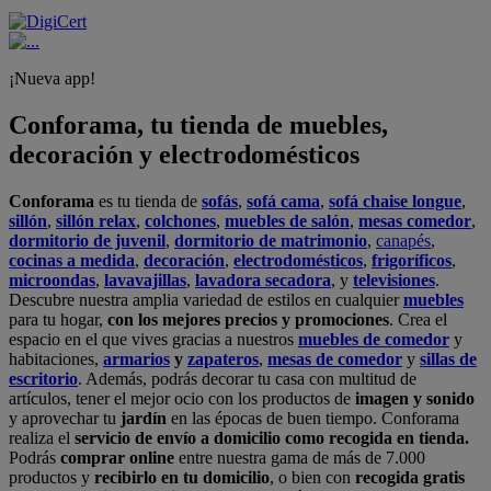
¡Nueva app!
Conforama, tu tienda de muebles,
decoración y electrodomésticos
Conforama
es tu tienda de
sofás
,
sofá cama
,
sofá chaise longue
,
sillón
,
sillón relax
,
colchones
,
muebles de salón
,
mesas comedor
,
dormitorio de juvenil
,
dormitorio de matrimonio
,
canapés
,
cocinas a medida
,
decoración
,
electrodomésticos
,
frigoríficos
,
microondas
,
lavavajillas
,
lavadora secadora
, y
televisiones
.
Descubre nuestra amplia variedad de estilos en cualquier
muebles
para tu hogar,
con los mejores precios y promociones
. Crea el
espacio en el que vives gracias a nuestros
muebles de comedor
y
habitaciones,
armarios
y
zapateros
,
mesas de comedor
y
sillas de
escritorio
. Además, podrás decorar tu casa con multitud de
artículos, tener el mejor ocio con los productos de
imagen y sonido
y aprovechar tu
jardín
en las épocas de buen tiempo. Conforama
realiza el
servicio de envío a domicilio como recogida en tienda.
Podrás
comprar online
entre nuestra gama de más de 7.000
productos y
recibirlo en tu domicilio
, o bien con
recogida gratis