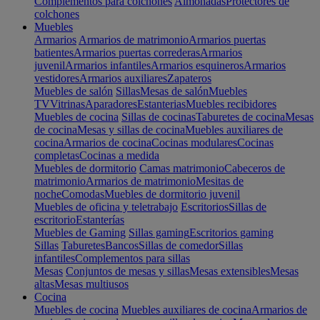
Complementos para colchones
Almohadas
Protectores de
colchones
Muebles
Armarios
Armarios de matrimonio
Armarios puertas
batientes
Armarios puertas correderas
Armarios
juvenil
Armarios infantiles
Armarios esquineros
Armarios
vestidores
Armarios auxiliares
Zapateros
Muebles de salón
Sillas
Mesas de salón
Muebles
TV
Vitrinas
Aparadores
Estanterias
Muebles recibidores
Muebles de cocina
Sillas de cocinas
Taburetes de cocina
Mesas
de cocina
Mesas y sillas de cocina
Muebles auxiliares de
cocina
Armarios de cocina
Cocinas modulares
Cocinas
completas
Cocinas a medida
Muebles de dormitorio
Camas matrimonio
Cabeceros de
matrimonio
Armarios de matrimonio
Mesitas de
noche
Comodas
Muebles de dormitorio juvenil
Muebles de oficina y teletrabajo
Escritorios
Sillas de
escritorio
Estanterías
Muebles de Gaming
Sillas gaming
Escritorios gaming
Sillas
Taburetes
Bancos
Sillas de comedor
Sillas
infantiles
Complementos para sillas
Mesas
Conjuntos de mesas y sillas
Mesas extensibles
Mesas
altas
Mesas multiusos
Cocina
Muebles de cocina
Muebles auxiliares de cocina
Armarios de