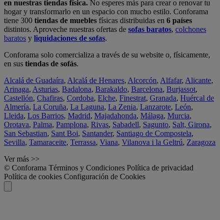
en nuestras tiendas física.
No esperes más para crear o renovar tu
hogar y transformarlo en un espacio con mucho estilo. Conforama
tiene 300
tiendas de muebles
físicas distribuidas en
6 países
distintos. Aproveche nuestras ofertas de
sofas baratos
,
colchones
baratos
y
liquidaciones de sofas
.
Conforama solo comercializa a través de su website o, físicamente,
en sus
tiendas de sofás
.
Alcalá de Guadaíra
,
Alcalá de Henares
,
Alcorcón
,
Alfafar
,
Alicante
,
Arinaga
,
Asturias
,
Badalona
,
Barakaldo
,
Barcelona
,
Burjassot
,
Castellón
,
Chafiras
,
Cordoba
,
Elche
,
Finestrat
,
Granada
,
Huércal de
Almería
,
La Coruña
,
La Laguna
,
La Zenia
,
Lanzarote
,
León
,
Lleida
,
Los Barrios
,
Madrid
,
Majadahonda
,
Málaga
,
Murcia
,
Orotava
,
Palma
,
Pamplona
,
Rivas
,
Sabadell
,
Sagunto
,
Salt, Girona
,
San Sebastian
,
Sant Boi
,
Santander
,
Santiago de Compostela
,
Sevilla
,
Tamaraceite
,
Terrassa
,
Viana
,
Vilanova i la Geltrú
,
Zaragoza
Ver más >>
© Conforama
Términos y Condiciones
Política de privacidad
Política de cookies
Configuración de Cookies