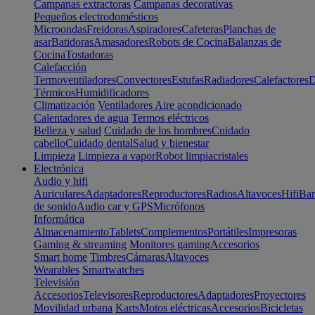
Campanas extractoras
Campanas decorativas
Pequeños electrodomésticos
Microondas
Freidoras
Aspiradores
Cafeteras
Planchas de
asar
Batidoras
Amasadores
Robots de Cocina
Balanzas de
Cocina
Tostadoras
Calefacción
Termoventiladores
Convectores
Estufas
Radiadores
Calefactores
D
Térmicos
Humidificadores
Climatización
Ventiladores
Aire acondicionado
Calentadores de agua
Termos eléctricos
Belleza y salud
Cuidado de los hombres
Cuidado
cabello
Cuidado dental
Salud y bienestar
Limpieza
Limpieza a vapor
Robot limpiacristales
Electrónica
Audio y hifi
Auriculares
Adaptadores
Reproductores
Radios
Altavoces
Hifi
Bar
de sonido
Audio car y GPS
Micrófonos
Informática
Almacenamiento
Tablets
Complementos
Portátiles
Impresoras
Gaming & streaming
Monitores gaming
Accesorios
Smart home
Timbres
Cámaras
Altavoces
Wearables
Smartwatches
Televisión
Accesorios
Televisores
Reproductores
Adaptadores
Proyectores
Movilidad urbana
Karts
Motos eléctricas
Accesorios
Bicicletas