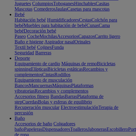
Juguetes
Columpios
Toboganes
Hinchables
Casitas
Mascotas
Comederos
Jaulas
Casetas para mascotas
Bebé
Habitación bebé
Humidificadores
Cestas
Colchón para
bebé
Muebles para habitación de bebé
Cunas
Cama
bebé
Decoración bebé
Paseo
Coche
Mochilas
Accesorios
Capazos
Carrito ligero
Baño e higiene
Aspirador nasal
Orinales
Textil bebé
Cojines
Funda
Seguridad
Barreras
Deporte
Equipamiento de cardio
Máquinas de remo
Bicicletas
spinning
Elípticas
Bicicletas estáticas
Recambios y
complementos
Cintas
Rodillos
Equipamiento de musculación
Bancos
Mancuernas
Máquinas
Plataformas
vibratorias
Recambios y complementos
Accesorios fitness
Bandas
Barras
Plataforma de
step
Cuerdas
Bolas y esferas de equilibrio
Recuperación muscular
Electroestimulación
Terapia de
percusión
Baño
Accesorios de baño
Colgadores
baño
Papeleras
Dispensadores
Toalleros
Jaboneras
Escobillero
Port
de ropa