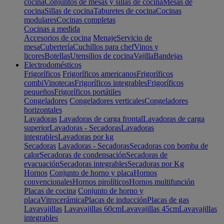
cocina
Conjuntos de mesas y sillas de cocina
Mesas de
cocina
Sillas de cocina
Taburetes de cocina
Cocinas
modulares
Cocinas completas
Cocinas a medida
Accesorios de cocina
Menaje
Servicio de
mesa
Cubertería
Cuchillos para chef
Vinos y
licores
Botellas
Utensilios de cocina
Vajilla
Bandejas
Electrodomésticos
Frigoríficos
Frigoríficos americanos
Frigoríficos
combi
Vinotecas
Frigoríficos integrables
Frigoríficos
pequeños
Frigoríficos portátiles
Congeladores
Congeladores verticales
Congeladores
horizontales
Lavadoras
Lavadoras de carga frontal
Lavadoras de carga
superior
Lavadoras - Secadoras
Lavadoras
integrables
Lavadoras por kg
Secadoras
Lavadoras - Secadoras
Secadoras con bomba de
calor
Secadoras de condensación
Secadoras de
evacuación
Secadoras integrables
Secadoras por Kg
Hornos
Conjunto de horno y placa
Hornos
convencionales
Hornos pirolíticos
Hornos multifunción
Placas de cocina
Conjunto de horno y
placa
Vitrocerámica
Placas de inducción
Placas de gas
Lavavajillas
Lavavajillas 60cm
Lavavajillas 45cm
Lavavajillas
integrables