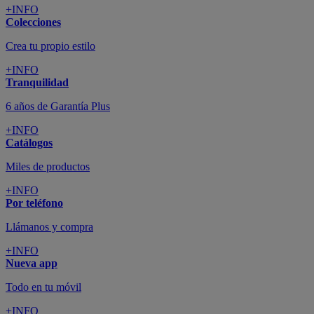
+INFO
Colecciones
Crea tu propio estilo
+INFO
Tranquilidad
6 años de Garantía Plus
+INFO
Catálogos
Miles de productos
+INFO
Por teléfono
Llámanos y compra
+INFO
Nueva app
Todo en tu móvil
+INFO