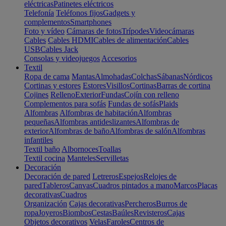
eléctricas
Patinetes eléctricos
Telefonía
Teléfonos fijos
Gadgets y
complementos
Smartphones
Foto y vídeo
Cámaras de fotos
Trípodes
Videocámaras
Cables
Cables HDMI
Cables de alimentación
Cables
USB
Cables Jack
Consolas y videojuegos
Accesorios
Textil
Ropa de cama
Mantas
Almohadas
Colchas
Sábanas
Nórdicos
Cortinas y estores
Estores
Visillos
Cortinas
Barras de cortina
Cojines
Relleno
Exterior
Fundas
Cojín con relleno
Complementos para sofás
Fundas de sofás
Plaids
Alfombras
Alfombras de habitación
Alfombras
pequeñas
Alfombras antideslizantes
Alfombras de
exterior
Alfombras de baño
Alfombras de salón
Alfombras
infantiles
Textil baño
Albornoces
Toallas
Textil cocina
Manteles
Servilletas
Decoración
Decoración de pared
Letreros
Espejos
Relojes de
pared
Tableros
Canvas
Cuadros pintados a mano
Marcos
Placas
decorativas
Cuadros
Organización
Cajas decorativas
Percheros
Burros de
ropa
Joyeros
Biombos
Cestas
Baúles
Revisteros
Cajas
Objetos decorativos
Velas
Faroles
Centros de