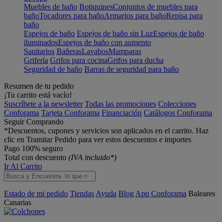
Muebles de baño
Botiquines
Conjuntos de muebles para
baño
Tocadores para baño
Armarios para baño
Repisa para
baño
Espejos de baño
Espejos de baño sin Luz
Espejos de baño
iluminados
Espejos de baño con aumento
Sanitarios
Bañeras
Lavabos
Mamparas
Grifería
Grifos para cocina
Grifos para ducha
Seguridad de baño
Barras de seguridad para baño
Resumen de tu pedido
¡Tu carrito está vacío!
Suscríbete a la newsletter
Todas las promociones
Colecciones
Conforama
Tarjeta Conforama
Financiación
Catálogos Conforama
Seguir Comprando
*Descuentos, cupones y servicios son aplicados en el carrito. Haz
clic en Tramitar Pedido para ver estos descuentos e importes
Pago 100% seguro
Total con descuento
(IVA incluido*)
Ir Al Carrito
Estado de mi pedido
Tiendas
Ayuda
Blog
App Conforama
Baleares
Canarias