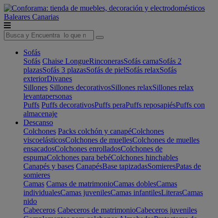
Baleares
Canarias
Sofás
Sofás
Chaise Longue
Rinconeras
Sofás cama
Sofás 2
plazas
Sofás 3 plazas
Sofás de piel
Sofás relax
Sofás
exterior
Divanes
Sillones
Sillones decorativos
Sillones relax
Sillones relax
levantapersonas
Puffs
Puffs decorativos
Puffs pera
Puffs reposapiés
Puffs con
almacenaje
Descanso
Colchones
Packs colchón y canapé
Colchones
viscoelásticos
Colchones de muelles
Colchones de muelles
ensacados
Colchones enrollados
Colchones de
espuma
Colchones para bebé
Colchones hinchables
Canapés y bases
Canapés
Base tapizadas
Somieres
Patas de
somieres
Camas
Camas de matrimonio
Camas dobles
Camas
individuales
Camas juveniles
Camas infantiles
Literas
Camas
nido
Cabeceros
Cabeceros de matrimonio
Cabeceros juveniles