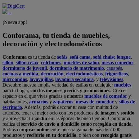
¡Nueva app!
Conforama, tu tienda de muebles,
decoración y electrodomésticos
Conforama
es tu tienda de
sofás
,
sofá cama
,
sofá chaise longue
,
sillón
,
sillón relax
,
colchones
,
muebles de salón
,
mesas comedor
,
dormitorio de juvenil
,
dormitorio de matrimonio
,
canapés
,
cocinas a medida
,
decoración
,
electrodomésticos
,
frigoríficos
,
microondas
,
lavavajillas
,
lavadora secadora
, y
televisiones
.
Descubre nuestra amplia variedad de estilos en cualquier
muebles
para tu hogar,
con los mejores precios y promociones
. Crea el
espacio en el que vives gracias a nuestros
muebles de comedor
y
habitaciones,
armarios
y
zapateros
,
mesas de comedor
y
sillas de
escritorio
. Además, podrás decorar tu casa con multitud de
artículos, tener el mejor ocio con los productos de
imagen y sonido
y aprovechar tu
jardín
en las épocas de buen tiempo. Conforama
realiza el
servicio de envío a domicilio como recogida en tienda.
Podrás
comprar online
entre nuestra gama de más de 7.000
productos y
recibirlo en tu domicilio
, o bien con
recogida gratis