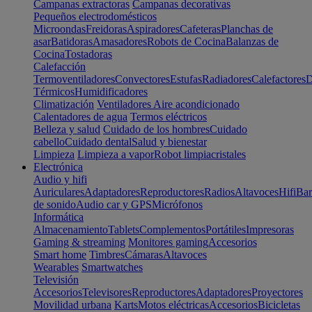
Campanas extractoras
Campanas decorativas
Pequeños electrodomésticos
Microondas
Freidoras
Aspiradores
Cafeteras
Planchas de
asar
Batidoras
Amasadores
Robots de Cocina
Balanzas de
Cocina
Tostadoras
Calefacción
Termoventiladores
Convectores
Estufas
Radiadores
Calefactores
D
Térmicos
Humidificadores
Climatización
Ventiladores
Aire acondicionado
Calentadores de agua
Termos eléctricos
Belleza y salud
Cuidado de los hombres
Cuidado
cabello
Cuidado dental
Salud y bienestar
Limpieza
Limpieza a vapor
Robot limpiacristales
Electrónica
Audio y hifi
Auriculares
Adaptadores
Reproductores
Radios
Altavoces
Hifi
Bar
de sonido
Audio car y GPS
Micrófonos
Informática
Almacenamiento
Tablets
Complementos
Portátiles
Impresoras
Gaming & streaming
Monitores gaming
Accesorios
Smart home
Timbres
Cámaras
Altavoces
Wearables
Smartwatches
Televisión
Accesorios
Televisores
Reproductores
Adaptadores
Proyectores
Movilidad urbana
Karts
Motos eléctricas
Accesorios
Bicicletas