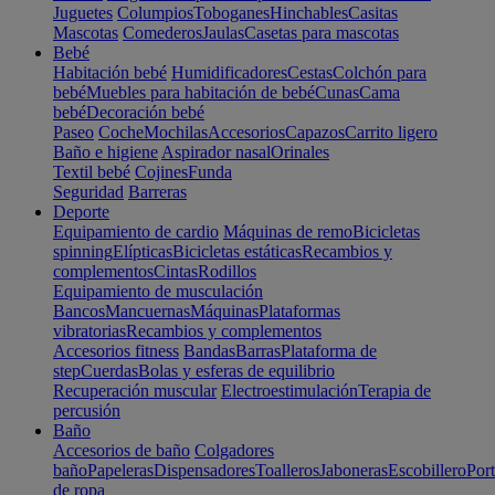
Juguetes
Columpios
Toboganes
Hinchables
Casitas
Mascotas
Comederos
Jaulas
Casetas para mascotas
Bebé
Habitación bebé
Humidificadores
Cestas
Colchón para
bebé
Muebles para habitación de bebé
Cunas
Cama
bebé
Decoración bebé
Paseo
Coche
Mochilas
Accesorios
Capazos
Carrito ligero
Baño e higiene
Aspirador nasal
Orinales
Textil bebé
Cojines
Funda
Seguridad
Barreras
Deporte
Equipamiento de cardio
Máquinas de remo
Bicicletas
spinning
Elípticas
Bicicletas estáticas
Recambios y
complementos
Cintas
Rodillos
Equipamiento de musculación
Bancos
Mancuernas
Máquinas
Plataformas
vibratorias
Recambios y complementos
Accesorios fitness
Bandas
Barras
Plataforma de
step
Cuerdas
Bolas y esferas de equilibrio
Recuperación muscular
Electroestimulación
Terapia de
percusión
Baño
Accesorios de baño
Colgadores
baño
Papeleras
Dispensadores
Toalleros
Jaboneras
Escobillero
Port
de ropa