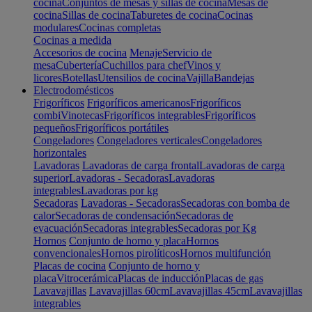
cocina
Conjuntos de mesas y sillas de cocina
Mesas de
cocina
Sillas de cocina
Taburetes de cocina
Cocinas
modulares
Cocinas completas
Cocinas a medida
Accesorios de cocina
Menaje
Servicio de
mesa
Cubertería
Cuchillos para chef
Vinos y
licores
Botellas
Utensilios de cocina
Vajilla
Bandejas
Electrodomésticos
Frigoríficos
Frigoríficos americanos
Frigoríficos
combi
Vinotecas
Frigoríficos integrables
Frigoríficos
pequeños
Frigoríficos portátiles
Congeladores
Congeladores verticales
Congeladores
horizontales
Lavadoras
Lavadoras de carga frontal
Lavadoras de carga
superior
Lavadoras - Secadoras
Lavadoras
integrables
Lavadoras por kg
Secadoras
Lavadoras - Secadoras
Secadoras con bomba de
calor
Secadoras de condensación
Secadoras de
evacuación
Secadoras integrables
Secadoras por Kg
Hornos
Conjunto de horno y placa
Hornos
convencionales
Hornos pirolíticos
Hornos multifunción
Placas de cocina
Conjunto de horno y
placa
Vitrocerámica
Placas de inducción
Placas de gas
Lavavajillas
Lavavajillas 60cm
Lavavajillas 45cm
Lavavajillas
integrables