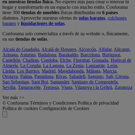
en nuestras tiendas física.
No esperes más para crear o renovar tu
hogar y transformarlo en un espacio con mucho estilo. Conforama
tiene 300
tiendas de muebles
físicas distribuidas en
6 países
distintos. Aproveche nuestras ofertas de
sofas baratos
,
colchones
baratos
y
liquidaciones de sofas
.
Conforama solo comercializa a través de su website o, físicamente,
en sus
tiendas de sofás
.
Alcalá de Guadaíra
,
Alcalá de Henares
,
Alcorcón
,
Alfafar
,
Alicante
,
Arinaga
,
Asturias
,
Badalona
,
Barakaldo
,
Barcelona
,
Burjassot
,
Castellón
,
Chafiras
,
Cordoba
,
Elche
,
Finestrat
,
Granada
,
Huércal de
Almería
,
La Coruña
,
La Laguna
,
La Zenia
,
Lanzarote
,
León
,
Lleida
,
Los Barrios
,
Madrid
,
Majadahonda
,
Málaga
,
Murcia
,
Orotava
,
Palma
,
Pamplona
,
Rivas
,
Sabadell
,
Sagunto
,
Salt, Girona
,
San Sebastian
,
Sant Boi
,
Santander
,
Santiago de Compostela
,
Sevilla
,
Tamaraceite
,
Terrassa
,
Viana
,
Vilanova i la Geltrú
,
Zaragoza
Ver más >>
© Conforama
Términos y Condiciones
Política de privacidad
Política de cookies
Configuración de Cookies