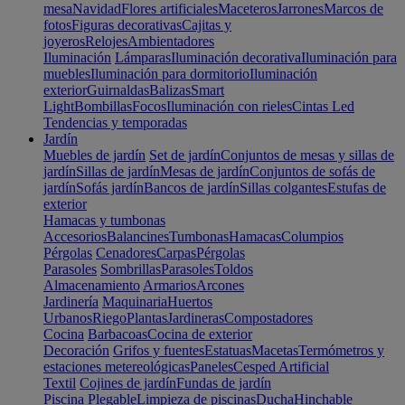
mesa
Navidad
Flores artificiales
Maceteros
Jarrones
Marcos de
fotos
Figuras decorativas
Cajitas y
joyeros
Relojes
Ambientadores
Iluminación
Lámparas
Iluminación decorativa
Iluminación para
muebles
Iluminación para dormitorio
Iluminación
exterior
Guirnaldas
Balizas
Smart
Light
Bombillas
Focos
Iluminación con rieles
Cintas Led
Tendencias y temporadas
Jardín
Muebles de jardín
Set de jardín
Conjuntos de mesas y sillas de
jardín
Sillas de jardín
Mesas de jardín
Conjuntos de sofás de
jardín
Sofás jardín
Bancos de jardín
Sillas colgantes
Estufas de
exterior
Hamacas y tumbonas
Accesorios
Balancines
Tumbonas
Hamacas
Columpios
Pérgolas
Cenadores
Carpas
Pérgolas
Parasoles
Sombrillas
Parasoles
Toldos
Almacenamiento
Armarios
Arcones
Jardinería
Maquinaria
Huertos
Urbanos
Riego
Plantas
Jardineras
Compostadores
Cocina
Barbacoas
Cocina de exterior
Decoración
Grifos y fuentes
Estatuas
Macetas
Termómetros y
estaciones metereológicas
Paneles
Cesped Artificial
Textil
Cojines de jardín
Fundas de jardín
Piscina
Plegable
Limpieza de piscinas
Ducha
Hinchable