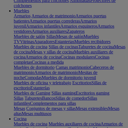
Complementos para colchones
Almohadas
Protectores de
colchones
Muebles
Armarios
Armarios de matrimonio
Armarios puertas
batientes
Armarios puertas correderas
Armarios
juvenil
Armarios infantiles
Armarios esquineros
Armarios
vestidores
Armarios auxiliares
Zapateros
Muebles de salón
Sillas
Mesas de salón
Muebles
TV
Vitrinas
Aparadores
Estanterias
Muebles recibidores
Muebles de cocina
Sillas de cocinas
Taburetes de cocina
Mesas
de cocina
Mesas y sillas de cocina
Muebles auxiliares de
cocina
Armarios de cocina
Cocinas modulares
Cocinas
completas
Cocinas a medida
Muebles de dormitorio
Camas matrimonio
Cabeceros de
matrimonio
Armarios de matrimonio
Mesitas de
noche
Comodas
Muebles de dormitorio juvenil
Muebles de oficina y teletrabajo
Escritorios
Sillas de
escritorio
Estanterías
Muebles de Gaming
Sillas gaming
Escritorios gaming
Sillas
Taburetes
Bancos
Sillas de comedor
Sillas
infantiles
Complementos para sillas
Mesas
Conjuntos de mesas y sillas
Mesas extensibles
Mesas
altas
Mesas multiusos
Cocina
Muebles de cocina
Muebles auxiliares de cocina
Armarios de