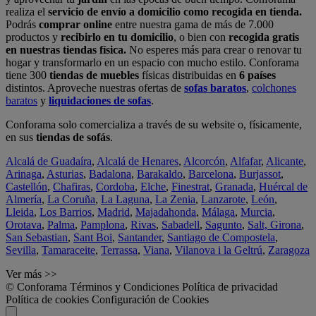
realiza el
servicio de envío a domicilio como recogida en tienda.
Podrás
comprar online
entre nuestra gama de más de 7.000
productos y
recibirlo en tu domicilio
, o bien con
recogida gratis
en nuestras tiendas física.
No esperes más para crear o renovar tu
hogar y transformarlo en un espacio con mucho estilo. Conforama
tiene 300
tiendas de muebles
físicas distribuidas en
6 países
distintos. Aproveche nuestras ofertas de
sofas baratos
,
colchones
baratos
y
liquidaciones de sofas
.
Conforama solo comercializa a través de su website o, físicamente,
en sus
tiendas de sofás
.
Alcalá de Guadaíra
,
Alcalá de Henares
,
Alcorcón
,
Alfafar
,
Alicante
,
Arinaga
,
Asturias
,
Badalona
,
Barakaldo
,
Barcelona
,
Burjassot
,
Castellón
,
Chafiras
,
Cordoba
,
Elche
,
Finestrat
,
Granada
,
Huércal de
Almería
,
La Coruña
,
La Laguna
,
La Zenia
,
Lanzarote
,
León
,
Lleida
,
Los Barrios
,
Madrid
,
Majadahonda
,
Málaga
,
Murcia
,
Orotava
,
Palma
,
Pamplona
,
Rivas
,
Sabadell
,
Sagunto
,
Salt, Girona
,
San Sebastian
,
Sant Boi
,
Santander
,
Santiago de Compostela
,
Sevilla
,
Tamaraceite
,
Terrassa
,
Viana
,
Vilanova i la Geltrú
,
Zaragoza
Ver más >>
© Conforama
Términos y Condiciones
Política de privacidad
Política de cookies
Configuración de Cookies