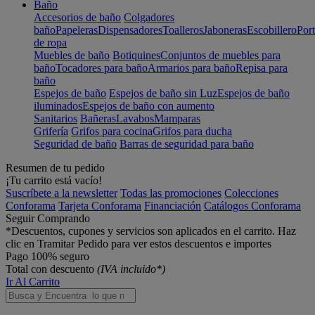
Baño
Accesorios de baño
Colgadores
baño
Papeleras
Dispensadores
Toalleros
Jaboneras
Escobillero
Port
de ropa
Muebles de baño
Botiquines
Conjuntos de muebles para
baño
Tocadores para baño
Armarios para baño
Repisa para
baño
Espejos de baño
Espejos de baño sin Luz
Espejos de baño
iluminados
Espejos de baño con aumento
Sanitarios
Bañeras
Lavabos
Mamparas
Grifería
Grifos para cocina
Grifos para ducha
Seguridad de baño
Barras de seguridad para baño
Resumen de tu pedido
¡Tu carrito está vacío!
Suscríbete a la newsletter
Todas las promociones
Colecciones
Conforama
Tarjeta Conforama
Financiación
Catálogos Conforama
Seguir Comprando
*Descuentos, cupones y servicios son aplicados en el carrito. Haz
clic en Tramitar Pedido para ver estos descuentos e importes
Pago 100% seguro
Total con descuento
(IVA incluido*)
Ir Al Carrito