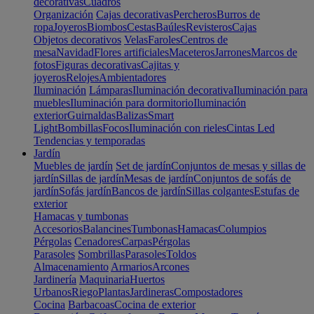
decorativas
Cuadros
Organización
Cajas decorativas
Percheros
Burros de
ropa
Joyeros
Biombos
Cestas
Baúles
Revisteros
Cajas
Objetos decorativos
Velas
Faroles
Centros de
mesa
Navidad
Flores artificiales
Maceteros
Jarrones
Marcos de
fotos
Figuras decorativas
Cajitas y
joyeros
Relojes
Ambientadores
Iluminación
Lámparas
Iluminación decorativa
Iluminación para
muebles
Iluminación para dormitorio
Iluminación
exterior
Guirnaldas
Balizas
Smart
Light
Bombillas
Focos
Iluminación con rieles
Cintas Led
Tendencias y temporadas
Jardín
Muebles de jardín
Set de jardín
Conjuntos de mesas y sillas de
jardín
Sillas de jardín
Mesas de jardín
Conjuntos de sofás de
jardín
Sofás jardín
Bancos de jardín
Sillas colgantes
Estufas de
exterior
Hamacas y tumbonas
Accesorios
Balancines
Tumbonas
Hamacas
Columpios
Pérgolas
Cenadores
Carpas
Pérgolas
Parasoles
Sombrillas
Parasoles
Toldos
Almacenamiento
Armarios
Arcones
Jardinería
Maquinaria
Huertos
Urbanos
Riego
Plantas
Jardineras
Compostadores
Cocina
Barbacoas
Cocina de exterior