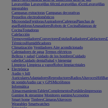
Lavavajillas
Lavavajillas 60cm
Lavavajillas 45cm
Lavavajillas
integrables
Campanas extractoras
Campanas decorativas
Pequeños electrodomésticos
Microondas
Freidoras
Aspiradores
Cafeteras
Planchas de
asar
Batidoras
Amasadores
Robots de Cocina
Balanzas de
Cocina
Tostadoras
Calefacción
Termoventiladores
Convectores
Estufas
Radiadores
Calefactores
D
Térmicos
Humidificadores
Climatización
Ventiladores
Aire acondicionado
Calentadores de agua
Termos eléctricos
Belleza y salud
Cuidado de los hombres
Cuidado
cabello
Cuidado dental
Salud y bienestar
Limpieza
Limpieza a vapor
Robot limpiacristales
Electrónica
Audio y hifi
Auriculares
Adaptadores
Reproductores
Radios
Altavoces
Hifi
Bar
de sonido
Audio car y GPS
Micrófonos
Informática
Almacenamiento
Tablets
Complementos
Portátiles
Impresoras
Gaming & streaming
Monitores gaming
Accesorios
Smart home
Timbres
Cámaras
Altavoces
Wearables
Smartwatches