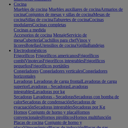
Cocina
Muebles de cocina
Muebles auxiliares de cocina
Armarios de
cocina
Conjuntos de mesas y sillas de cocina
Mesas de
cocina
Sillas de cocina
Taburetes de cocina
Cocinas
modulares
Cocinas completas
Cocinas a medida
Accesorios de cocina
Menaje
Servicio de
mesa
Cubertería
Cuchillos para chef
Vinos y
licores
Botellas
Utensilios de cocina
Vajilla
Bandejas
Electrodomésticos
Frigoríficos
Frigoríficos americanos
Frigoríficos
combi
Vinotecas
Frigoríficos integrables
Frigoríficos
pequeños
Frigoríficos portátiles
Congeladores
Congeladores verticales
Congeladores
horizontales
Lavadoras
Lavadoras de carga frontal
Lavadoras de carga
superior
Lavadoras - Secadoras
Lavadoras
integrables
Lavadoras por kg
Secadoras
Lavadoras - Secadoras
Secadoras con bomba de
calor
Secadoras de condensación
Secadoras de
evacuación
Secadoras integrables
Secadoras por Kg
Hornos
Conjunto de horno y placa
Hornos
convencionales
Hornos pirolíticos
Hornos multifunción
Placas de cocina
Conjunto de horno y
placa
Vitrocerámica
Placas de inducción
Placas de gas