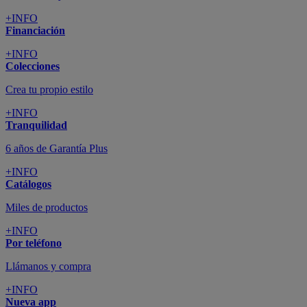
+INFO
Financiación
+INFO
Colecciones
Crea tu propio estilo
+INFO
Tranquilidad
6 años de Garantía Plus
+INFO
Catálogos
Miles de productos
+INFO
Por teléfono
Llámanos y compra
+INFO
Nueva app