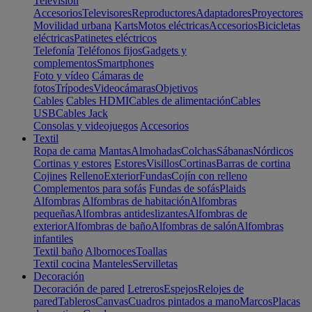
Televisión
Accesorios
Televisores
Reproductores
Adaptadores
Proyectores
Movilidad urbana
Karts
Motos eléctricas
Accesorios
Bicicletas
eléctricas
Patinetes eléctricos
Telefonía
Teléfonos fijos
Gadgets y
complementos
Smartphones
Foto y vídeo
Cámaras de
fotos
Trípodes
Videocámaras
Objetivos
Cables
Cables HDMI
Cables de alimentación
Cables
USB
Cables Jack
Consolas y videojuegos
Accesorios
Textil
Ropa de cama
Mantas
Almohadas
Colchas
Sábanas
Nórdicos
Cortinas y estores
Estores
Visillos
Cortinas
Barras de cortina
Cojines
Relleno
Exterior
Fundas
Cojín con relleno
Complementos para sofás
Fundas de sofás
Plaids
Alfombras
Alfombras de habitación
Alfombras
pequeñas
Alfombras antideslizantes
Alfombras de
exterior
Alfombras de baño
Alfombras de salón
Alfombras
infantiles
Textil baño
Albornoces
Toallas
Textil cocina
Manteles
Servilletas
Decoración
Decoración de pared
Letreros
Espejos
Relojes de
pared
Tableros
Canvas
Cuadros pintados a mano
Marcos
Placas