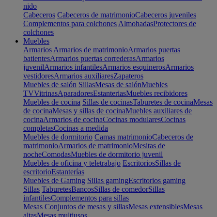
nido
Cabeceros
Cabeceros de matrimonio
Cabeceros juveniles
Complementos para colchones
Almohadas
Protectores de
colchones
Muebles
Armarios
Armarios de matrimonio
Armarios puertas
batientes
Armarios puertas correderas
Armarios
juvenil
Armarios infantiles
Armarios esquineros
Armarios
vestidores
Armarios auxiliares
Zapateros
Muebles de salón
Sillas
Mesas de salón
Muebles
TV
Vitrinas
Aparadores
Estanterias
Muebles recibidores
Muebles de cocina
Sillas de cocinas
Taburetes de cocina
Mesas
de cocina
Mesas y sillas de cocina
Muebles auxiliares de
cocina
Armarios de cocina
Cocinas modulares
Cocinas
completas
Cocinas a medida
Muebles de dormitorio
Camas matrimonio
Cabeceros de
matrimonio
Armarios de matrimonio
Mesitas de
noche
Comodas
Muebles de dormitorio juvenil
Muebles de oficina y teletrabajo
Escritorios
Sillas de
escritorio
Estanterías
Muebles de Gaming
Sillas gaming
Escritorios gaming
Sillas
Taburetes
Bancos
Sillas de comedor
Sillas
infantiles
Complementos para sillas
Mesas
Conjuntos de mesas y sillas
Mesas extensibles
Mesas
altas
Mesas multiusos