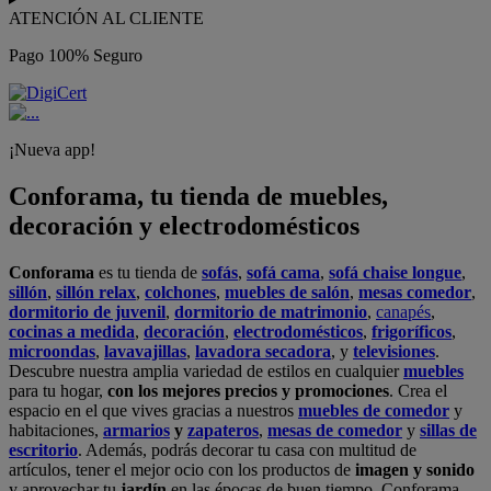
ATENCIÓN AL CLIENTE
Pago 100% Seguro
¡Nueva app!
Conforama, tu tienda de muebles,
decoración y electrodomésticos
Conforama
es tu tienda de
sofás
,
sofá cama
,
sofá chaise longue
,
sillón
,
sillón relax
,
colchones
,
muebles de salón
,
mesas comedor
,
dormitorio de juvenil
,
dormitorio de matrimonio
,
canapés
,
cocinas a medida
,
decoración
,
electrodomésticos
,
frigoríficos
,
microondas
,
lavavajillas
,
lavadora secadora
, y
televisiones
.
Descubre nuestra amplia variedad de estilos en cualquier
muebles
para tu hogar,
con los mejores precios y promociones
. Crea el
espacio en el que vives gracias a nuestros
muebles de comedor
y
habitaciones,
armarios
y
zapateros
,
mesas de comedor
y
sillas de
escritorio
. Además, podrás decorar tu casa con multitud de
artículos, tener el mejor ocio con los productos de
imagen y sonido
y aprovechar tu
jardín
en las épocas de buen tiempo. Conforama