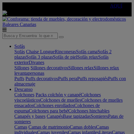
🔵Cambia tu electro con
-10% EXTRA
de descuento ☑️
AQUÍ
Baleares
Canarias
Sofás
Sofás
Chaise Longue
Rinconeras
Sofás cama
Sofás 2
plazas
Sofás 3 plazas
Sofás de piel
Sofás relax
Sofás
exterior
Divanes
Sillones
Sillones decorativos
Sillones relax
Sillones relax
levantapersonas
Puffs
Puffs decorativos
Puffs pera
Puffs reposapiés
Puffs con
almacenaje
Descanso
Colchones
Packs colchón y canapé
Colchones
viscoelásticos
Colchones de muelles
Colchones de muelles
ensacados
Colchones enrollados
Colchones de
espuma
Colchones para bebé
Colchones hinchables
Canapés y bases
Canapés
Base tapizadas
Somieres
Patas de
somieres
Camas
Camas de matrimonio
Camas dobles
Camas
individuales
Camas juveniles
Camas infantiles
Literas
Camas