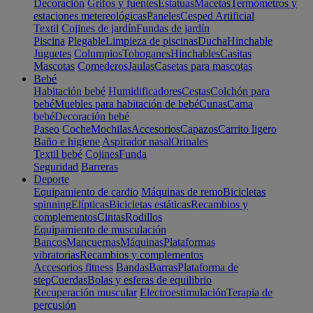
Decoración
Grifos y fuentes
Estatuas
Macetas
Termómetros y
estaciones metereológicas
Paneles
Cesped Artificial
Textil
Cojines de jardín
Fundas de jardín
Piscina
Plegable
Limpieza de piscinas
Ducha
Hinchable
Juguetes
Columpios
Toboganes
Hinchables
Casitas
Mascotas
Comederos
Jaulas
Casetas para mascotas
Bebé
Habitación bebé
Humidificadores
Cestas
Colchón para
bebé
Muebles para habitación de bebé
Cunas
Cama
bebé
Decoración bebé
Paseo
Coche
Mochilas
Accesorios
Capazos
Carrito ligero
Baño e higiene
Aspirador nasal
Orinales
Textil bebé
Cojines
Funda
Seguridad
Barreras
Deporte
Equipamiento de cardio
Máquinas de remo
Bicicletas
spinning
Elípticas
Bicicletas estáticas
Recambios y
complementos
Cintas
Rodillos
Equipamiento de musculación
Bancos
Mancuernas
Máquinas
Plataformas
vibratorias
Recambios y complementos
Accesorios fitness
Bandas
Barras
Plataforma de
step
Cuerdas
Bolas y esferas de equilibrio
Recuperación muscular
Electroestimulación
Terapia de
percusión