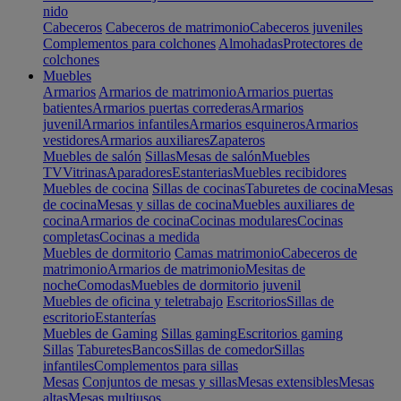
nido
Cabeceros
Cabeceros de matrimonio
Cabeceros juveniles
Complementos para colchones
Almohadas
Protectores de
colchones
Muebles
Armarios
Armarios de matrimonio
Armarios puertas
batientes
Armarios puertas correderas
Armarios
juvenil
Armarios infantiles
Armarios esquineros
Armarios
vestidores
Armarios auxiliares
Zapateros
Muebles de salón
Sillas
Mesas de salón
Muebles
TV
Vitrinas
Aparadores
Estanterias
Muebles recibidores
Muebles de cocina
Sillas de cocinas
Taburetes de cocina
Mesas
de cocina
Mesas y sillas de cocina
Muebles auxiliares de
cocina
Armarios de cocina
Cocinas modulares
Cocinas
completas
Cocinas a medida
Muebles de dormitorio
Camas matrimonio
Cabeceros de
matrimonio
Armarios de matrimonio
Mesitas de
noche
Comodas
Muebles de dormitorio juvenil
Muebles de oficina y teletrabajo
Escritorios
Sillas de
escritorio
Estanterías
Muebles de Gaming
Sillas gaming
Escritorios gaming
Sillas
Taburetes
Bancos
Sillas de comedor
Sillas
infantiles
Complementos para sillas
Mesas
Conjuntos de mesas y sillas
Mesas extensibles
Mesas
altas
Mesas multiusos