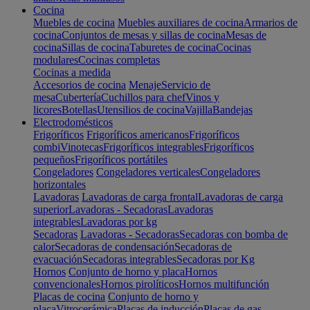
Cocina
Muebles de cocina
Muebles auxiliares de cocina
Armarios de
cocina
Conjuntos de mesas y sillas de cocina
Mesas de
cocina
Sillas de cocina
Taburetes de cocina
Cocinas
modulares
Cocinas completas
Cocinas a medida
Accesorios de cocina
Menaje
Servicio de
mesa
Cubertería
Cuchillos para chef
Vinos y
licores
Botellas
Utensilios de cocina
Vajilla
Bandejas
Electrodomésticos
Frigoríficos
Frigoríficos americanos
Frigoríficos
combi
Vinotecas
Frigoríficos integrables
Frigoríficos
pequeños
Frigoríficos portátiles
Congeladores
Congeladores verticales
Congeladores
horizontales
Lavadoras
Lavadoras de carga frontal
Lavadoras de carga
superior
Lavadoras - Secadoras
Lavadoras
integrables
Lavadoras por kg
Secadoras
Lavadoras - Secadoras
Secadoras con bomba de
calor
Secadoras de condensación
Secadoras de
evacuación
Secadoras integrables
Secadoras por Kg
Hornos
Conjunto de horno y placa
Hornos
convencionales
Hornos pirolíticos
Hornos multifunción
Placas de cocina
Conjunto de horno y
placa
Vitrocerámica
Placas de inducción
Placas de gas