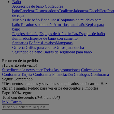
Baño
Accesorios de baño
Colgadores
baño
Papeleras
Dispensadores
Toalleros
Jaboneras
Escobillero
Port
de ropa
Muebles de baño
Botiquines
Conjuntos de muebles para
baño
Tocadores para baño
Armarios para baño
Repisa para
baño
Espejos de baño
Espejos de baño sin Luz
Espejos de baño
iluminados
Espejos de baño con aumento
Sanitarios
Bañeras
Lavabos
Mamparas
Grifería
Grifos para cocina
Grifos para ducha
Seguridad de baño
Barras de seguridad para baño
Resumen de tu pedido
¡Tu carrito está vacío!
Suscríbete a la newsletter
Todas las promociones
Colecciones
Conforama
Tarjeta Conforama
Financiación
Catálogos Conforama
Seguir Comprando
*Descuentos, cupones y servicios son aplicados en el carrito. Haz
clic en Tramitar Pedido para ver estos descuentos e importes
Pago 100% seguro
Total con descuento
(IVA incluido*)
Ir Al Carrito