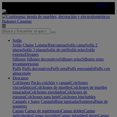
🔵Cambia tu electro con
-10% EXTRA
de descuento ☑️
AQUÍ
Baleares
Canarias
Sofás
Sofás
Chaise Longue
Rinconeras
Sofás cama
Sofás 2
plazas
Sofás 3 plazas
Sofás de piel
Sofás relax
Sofás
exterior
Divanes
Sillones
Sillones decorativos
Sillones relax
Sillones relax
levantapersonas
Puffs
Puffs decorativos
Puffs pera
Puffs reposapiés
Puffs con
almacenaje
Descanso
Colchones
Packs colchón y canapé
Colchones
viscoelásticos
Colchones de muelles
Colchones de muelles
ensacados
Colchones enrollados
Colchones de
espuma
Colchones para bebé
Colchones hinchables
Canapés y bases
Canapés
Base tapizadas
Somieres
Patas de
somieres
Camas
Camas de matrimonio
Camas dobles
Camas
individuales
Camas juveniles
Camas infantiles
Literas
Camas