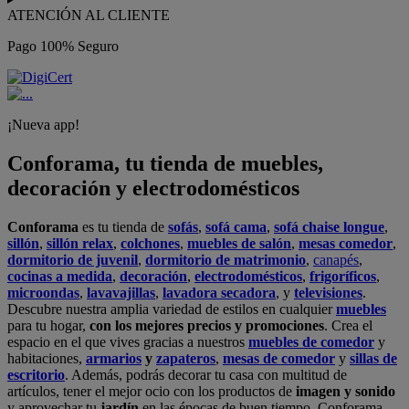
ATENCIÓN AL CLIENTE
Pago 100% Seguro
¡Nueva app!
Conforama, tu tienda de muebles,
decoración y electrodomésticos
Conforama
es tu tienda de
sofás
,
sofá cama
,
sofá chaise longue
,
sillón
,
sillón relax
,
colchones
,
muebles de salón
,
mesas comedor
,
dormitorio de juvenil
,
dormitorio de matrimonio
,
canapés
,
cocinas a medida
,
decoración
,
electrodomésticos
,
frigoríficos
,
microondas
,
lavavajillas
,
lavadora secadora
, y
televisiones
.
Descubre nuestra amplia variedad de estilos en cualquier
muebles
para tu hogar,
con los mejores precios y promociones
. Crea el
espacio en el que vives gracias a nuestros
muebles de comedor
y
habitaciones,
armarios
y
zapateros
,
mesas de comedor
y
sillas de
escritorio
. Además, podrás decorar tu casa con multitud de
artículos, tener el mejor ocio con los productos de
imagen y sonido
y aprovechar tu
jardín
en las épocas de buen tiempo. Conforama