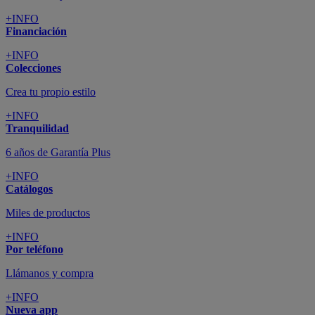
+INFO
Financiación
+INFO
Colecciones
Crea tu propio estilo
+INFO
Tranquilidad
6 años de Garantía Plus
+INFO
Catálogos
Miles de productos
+INFO
Por teléfono
Llámanos y compra
+INFO
Nueva app