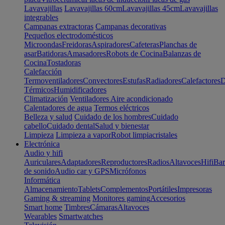
Lavavajillas
Lavavajillas 60cm
Lavavajillas 45cm
Lavavajillas
integrables
Campanas extractoras
Campanas decorativas
Pequeños electrodomésticos
Microondas
Freidoras
Aspiradores
Cafeteras
Planchas de
asar
Batidoras
Amasadores
Robots de Cocina
Balanzas de
Cocina
Tostadoras
Calefacción
Termoventiladores
Convectores
Estufas
Radiadores
Calefactores
D
Térmicos
Humidificadores
Climatización
Ventiladores
Aire acondicionado
Calentadores de agua
Termos eléctricos
Belleza y salud
Cuidado de los hombres
Cuidado
cabello
Cuidado dental
Salud y bienestar
Limpieza
Limpieza a vapor
Robot limpiacristales
Electrónica
Audio y hifi
Auriculares
Adaptadores
Reproductores
Radios
Altavoces
Hifi
Bar
de sonido
Audio car y GPS
Micrófonos
Informática
Almacenamiento
Tablets
Complementos
Portátiles
Impresoras
Gaming & streaming
Monitores gaming
Accesorios
Smart home
Timbres
Cámaras
Altavoces
Wearables
Smartwatches