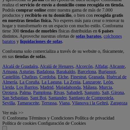
realiza el
servicio de envío a domicilio como recogida en tienda.
Podrás
comprar online
entre nuestra gama de más de 7.000
productos y
recibirlo en tu domicilio
, o bien con
recogida gratis
en nuestras tiendas física.
No esperes más para crear o renovar tu
hogar y transformarlo en un espacio con mucho estilo. Conforama
tiene 300
tiendas de muebles
físicas distribuidas en
6 países
distintos. Aproveche nuestras ofertas de
sofas baratos
,
colchones
baratos
y
liquidaciones de sofas
.
Conforama solo comercializa a través de su website o, físicamente,
en sus
tiendas de sofás
.
Alcalá de Guadaíra
,
Alcalá de Henares
,
Alcorcón
,
Alfafar
,
Alicante
,
Arinaga
,
Asturias
,
Badalona
,
Barakaldo
,
Barcelona
,
Burjassot
,
Castellón
,
Chafiras
,
Cordoba
,
Elche
,
Finestrat
,
Granada
,
Huércal de
Almería
,
La Coruña
,
La Laguna
,
La Zenia
,
Lanzarote
,
León
,
Lleida
,
Los Barrios
,
Madrid
,
Majadahonda
,
Málaga
,
Murcia
,
Orotava
,
Palma
,
Pamplona
,
Rivas
,
Sabadell
,
Sagunto
,
Salt, Girona
,
San Sebastian
,
Sant Boi
,
Santander
,
Santiago de Compostela
,
Sevilla
,
Tamaraceite
,
Terrassa
,
Viana
,
Vilanova i la Geltrú
,
Zaragoza
Ver más >>
© Conforama
Términos y Condiciones
Política de privacidad
Política de cookies
Configuración de Cookies