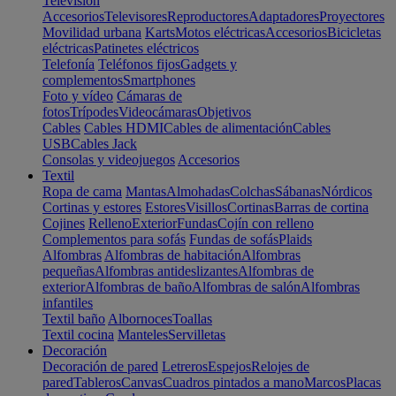
Televisión
Accesorios
Televisores
Reproductores
Adaptadores
Proyectores
Movilidad urbana
Karts
Motos eléctricas
Accesorios
Bicicletas
eléctricas
Patinetes eléctricos
Telefonía
Teléfonos fijos
Gadgets y
complementos
Smartphones
Foto y vídeo
Cámaras de
fotos
Trípodes
Videocámaras
Objetivos
Cables
Cables HDMI
Cables de alimentación
Cables
USB
Cables Jack
Consolas y videojuegos
Accesorios
Textil
Ropa de cama
Mantas
Almohadas
Colchas
Sábanas
Nórdicos
Cortinas y estores
Estores
Visillos
Cortinas
Barras de cortina
Cojines
Relleno
Exterior
Fundas
Cojín con relleno
Complementos para sofás
Fundas de sofás
Plaids
Alfombras
Alfombras de habitación
Alfombras
pequeñas
Alfombras antideslizantes
Alfombras de
exterior
Alfombras de baño
Alfombras de salón
Alfombras
infantiles
Textil baño
Albornoces
Toallas
Textil cocina
Manteles
Servilletas
Decoración
Decoración de pared
Letreros
Espejos
Relojes de
pared
Tableros
Canvas
Cuadros pintados a mano
Marcos
Placas