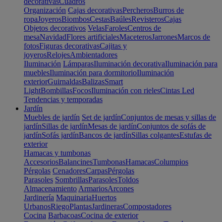
decorativas
Cuadros
Organización
Cajas decorativas
Percheros
Burros de
ropa
Joyeros
Biombos
Cestas
Baúles
Revisteros
Cajas
Objetos decorativos
Velas
Faroles
Centros de
mesa
Navidad
Flores artificiales
Maceteros
Jarrones
Marcos de
fotos
Figuras decorativas
Cajitas y
joyeros
Relojes
Ambientadores
Iluminación
Lámparas
Iluminación decorativa
Iluminación para
muebles
Iluminación para dormitorio
Iluminación
exterior
Guirnaldas
Balizas
Smart
Light
Bombillas
Focos
Iluminación con rieles
Cintas Led
Tendencias y temporadas
Jardín
Muebles de jardín
Set de jardín
Conjuntos de mesas y sillas de
jardín
Sillas de jardín
Mesas de jardín
Conjuntos de sofás de
jardín
Sofás jardín
Bancos de jardín
Sillas colgantes
Estufas de
exterior
Hamacas y tumbonas
Accesorios
Balancines
Tumbonas
Hamacas
Columpios
Pérgolas
Cenadores
Carpas
Pérgolas
Parasoles
Sombrillas
Parasoles
Toldos
Almacenamiento
Armarios
Arcones
Jardinería
Maquinaria
Huertos
Urbanos
Riego
Plantas
Jardineras
Compostadores
Cocina
Barbacoas
Cocina de exterior