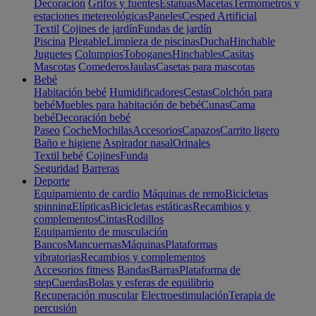
Decoración
Grifos y fuentes
Estatuas
Macetas
Termómetros y
estaciones metereológicas
Paneles
Cesped Artificial
Textil
Cojines de jardín
Fundas de jardín
Piscina
Plegable
Limpieza de piscinas
Ducha
Hinchable
Juguetes
Columpios
Toboganes
Hinchables
Casitas
Mascotas
Comederos
Jaulas
Casetas para mascotas
Bebé
Habitación bebé
Humidificadores
Cestas
Colchón para
bebé
Muebles para habitación de bebé
Cunas
Cama
bebé
Decoración bebé
Paseo
Coche
Mochilas
Accesorios
Capazos
Carrito ligero
Baño e higiene
Aspirador nasal
Orinales
Textil bebé
Cojines
Funda
Seguridad
Barreras
Deporte
Equipamiento de cardio
Máquinas de remo
Bicicletas
spinning
Elípticas
Bicicletas estáticas
Recambios y
complementos
Cintas
Rodillos
Equipamiento de musculación
Bancos
Mancuernas
Máquinas
Plataformas
vibratorias
Recambios y complementos
Accesorios fitness
Bandas
Barras
Plataforma de
step
Cuerdas
Bolas y esferas de equilibrio
Recuperación muscular
Electroestimulación
Terapia de
percusión