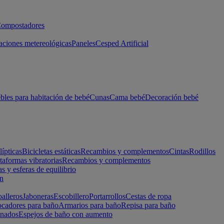
ompostadores
aciones metereológicas
Paneles
Cesped Artificial
les para habitación de bebé
Cunas
Cama bebé
Decoración bebé
lípticas
Bicicletas estáticas
Recambios y complementos
Cintas
Rodillos
taformas vibratorias
Recambios y complementos
s y esferas de equilibrio
ón
alleros
Jaboneras
Escobillero
Portarrollos
Cestas de ropa
cadores para baño
Armarios para baño
Repisa para baño
inados
Espejos de baño con aumento