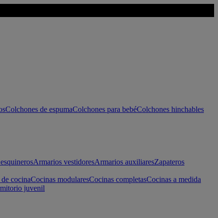
os
Colchones de espuma
Colchones para bebé
Colchones hinchables
esquineros
Armarios vestidores
Armarios auxiliares
Zapateros
 de cocina
Cocinas modulares
Cocinas completas
Cocinas a medida
mitorio juvenil