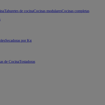
ina
Taburetes de cocina
Cocinas modulares
Cocinas completas
s
bles
Secadoras por Kg
as de Cocina
Tostadoras