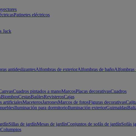
oyectores
éctricas
Patinetes eléctricos
s Jack
ras antideslizantes
Alfombras de exterior
Alfombras de baño
Alfombras 
Canvas
Cuadros pintados a mano
Marcos
Placas decorativas
Cuadros
s
Biombos
Cestas
Baúles
Revisteros
Cajas
s artificiales
Maceteros
Jarrones
Marcos de fotos
Figuras decorativas
Cajit
muebles
Iluminación para dormitorio
Iluminación exterior
Guirnaldas
Bali
ardín
Sillas de jardín
Mesas de jardín
Conjuntos de sofás de jardín
Sofás j
s
Columpios