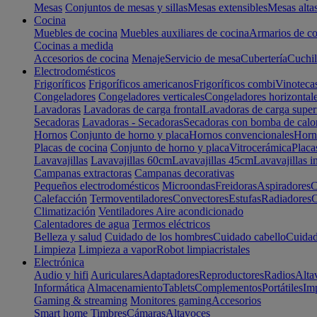
Mesas
Conjuntos de mesas y sillas
Mesas extensibles
Mesas alta
Cocina
Muebles de cocina
Muebles auxiliares de cocina
Armarios de co
Cocinas a medida
Accesorios de cocina
Menaje
Servicio de mesa
Cubertería
Cuchil
Electrodomésticos
Frigoríficos
Frigoríficos americanos
Frigoríficos combi
Vinoteca
Congeladores
Congeladores verticales
Congeladores horizontal
Lavadoras
Lavadoras de carga frontal
Lavadoras de carga super
Secadoras
Lavadoras - Secadoras
Secadoras con bomba de calo
Hornos
Conjunto de horno y placa
Hornos convencionales
Horno
Placas de cocina
Conjunto de horno y placa
Vitrocerámica
Placa
Lavavajillas
Lavavajillas 60cm
Lavavajillas 45cm
Lavavajillas i
Campanas extractoras
Campanas decorativas
Pequeños electrodomésticos
Microondas
Freidoras
Aspiradores
C
Calefacción
Termoventiladores
Convectores
Estufas
Radiadores
C
Climatización
Ventiladores
Aire acondicionado
Calentadores de agua
Termos eléctricos
Belleza y salud
Cuidado de los hombres
Cuidado cabello
Cuidad
Limpieza
Limpieza a vapor
Robot limpiacristales
Electrónica
Audio y hifi
Auriculares
Adaptadores
Reproductores
Radios
Alta
Informática
Almacenamiento
Tablets
Complementos
Portátiles
Im
Gaming & streaming
Monitores gaming
Accesorios
Smart home
Timbres
Cámaras
Altavoces