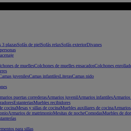
s 3 plazas
Sofás de piel
Sofás relax
Sofás exterior
Divanes
apersonas
macenaje
chones de muelles
Colchones de muelles ensacados
Colchones enrollad
eres
Camas juveniles
Camas infantiles
Literas
Camas nido
ones
marios puertas correderas
Armarios juvenil
Armarios infantiles
Armarios 
radores
Estanterias
Muebles recibidores
e cocina
Mesas y sillas de cocina
Muebles auxiliares de cocina
Armarios
onio
Armarios de matrimonio
Mesitas de noche
Comodas
Muebles de dor
tanterías
entos para sillas