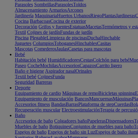
Parasoles
Sombrillas
Parasoles
Toldos
Almacenamiento
Armarios
Arcones
Jardinería
Maquinaria
Huertos Urbanos
Riego
Plantas
Jardineras
C
Cocina
Barbacoas
Cocina de exterior
Decoración
Grifos y fuentes
Estatuas
Macetas
Termómetros y est
Textil
Cojines de jardín
Fundas de jardín
Piscina
Plegable
Limpieza de piscinas
Ducha
Hinchable
Juguetes
Columpios
Toboganes
Hinchables
Casitas
Mascotas
Comederos
Jaulas
Casetas para mascotas
Bebé
Habitación bebé
Humidificadores
Cestas
Colchón para bebé
Mueb
Paseo
Coche
Mochilas
Accesorios
Capazos
Carrito ligero
Baño e higiene
Aspirador nasal
Orinales
Textil bebé
Cojines
Funda
Seguridad
Barreras
Deporte
Equipamiento de cardio
Máquinas de remo
Bicicletas spinning
E
Equipamiento de musculación
Bancos
Mancuernas
Máquinas
Pla
Accesorios fitness
Bandas
Barras
Plataforma de step
Cuerdas
Bola
Recuperación muscular
Electroestimulación
Terapia de percusi
Baño
Accesorios de baño
Colgadores baño
Papeleras
Dispensadores
To
Muebles de baño
Botiquines
Conjuntos de muebles para baño
To
Espejos de baño
Espejos de baño sin Luz
Espejos de baño ilum
Sanitarios
Bañeras
Lavabos
Mamparas