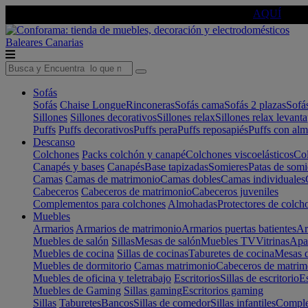
🔵Cambia tu electro con
-10% EXTRA
de descuento ☑️
AQUÍ
Baleares
Canarias
Sofás
Sofás
Chaise Longue
Rinconeras
Sofás cama
Sofás 2 plazas
Sofá
Sillones
Sillones decorativos
Sillones relax
Sillones relax levant
Puffs
Puffs decorativos
Puffs pera
Puffs reposapiés
Puffs con al
Descanso
Colchones
Packs colchón y canapé
Colchones viscoelásticos
Col
Canapés y bases
Canapés
Base tapizadas
Somieres
Patas de somi
Camas
Camas de matrimonio
Camas dobles
Camas individuales
Cabeceros
Cabeceros de matrimonio
Cabeceros juveniles
Complementos para colchones
Almohadas
Protectores de colch
Muebles
Armarios
Armarios de matrimonio
Armarios puertas batientes
Ar
Muebles de salón
Sillas
Mesas de salón
Muebles TV
Vitrinas
Apa
Muebles de cocina
Sillas de cocinas
Taburetes de cocina
Mesas d
Muebles de dormitorio
Camas matrimonio
Cabeceros de matrim
Muebles de oficina y teletrabajo
Escritorios
Sillas de escritorio
Es
Muebles de Gaming
Sillas gaming
Escritorios gaming
Sillas
Taburetes
Bancos
Sillas de comedor
Sillas infantiles
Complem