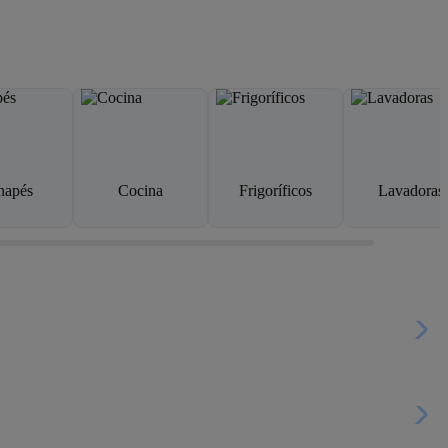
napés
Cocina
Frigoríficos
Lavadoras