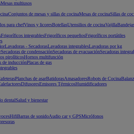
s
Mesas multiusos
cina
Conjuntos de mesas y sillas de cocina
Mesas de cocina
Sillas de coc
los para chef
Vinos y licores
Botellas
Utensilios de cocina
Vajilla
Bandeja
s
Frigoríficos integrables
Frigoríficos pequeños
Frigoríficos portátiles
es
ior
Lavadoras - Secadoras
Lavadoras integrables
Lavadoras por kg
r
Secadoras de condensación
Secadoras de evacuación
Secadoras integra
s pirolíticos
Hornos multifunción
s de inducción
Placas de gas
ntegrables
afeteras
Planchas de asar
Batidoras
Amasadores
Robots de Cocina
Balanz
alefactores
Difusores
Emisores Térmicos
Humidificadores
o dental
Salud y bienestar
voces
Hifi
Barras de sonido
Audio car y GPS
Micrófonos
presoras