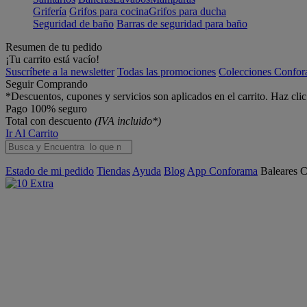
Grifería
Grifos para cocina
Grifos para ducha
Seguridad de baño
Barras de seguridad para baño
Resumen de tu pedido
¡Tu carrito está vacío!
Suscríbete a la newsletter
Todas las promociones
Colecciones Confo
Seguir Comprando
*Descuentos, cupones y servicios son aplicados en el carrito. Haz cli
Pago 100% seguro
Total con descuento
(IVA incluido*)
Ir Al Carrito
Estado de mi pedido
Tiendas
Ayuda
Blog
App Conforama
Baleares
C