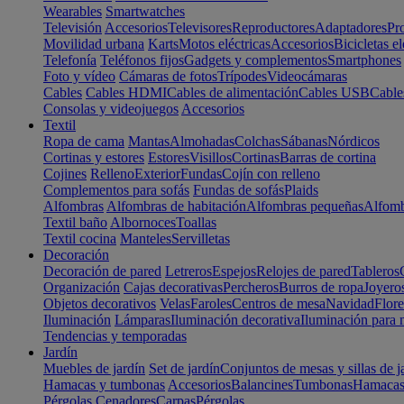
Wearables
Smartwatches
Televisión
Accesorios
Televisores
Reproductores
Adaptadores
Pr
Movilidad urbana
Karts
Motos eléctricas
Accesorios
Bicicletas el
Telefonía
Teléfonos fijos
Gadgets y complementos
Smartphones
Foto y vídeo
Cámaras de fotos
Trípodes
Videocámaras
Cables
Cables HDMI
Cables de alimentación
Cables USB
Cable
Consolas y videojuegos
Accesorios
Textil
Ropa de cama
Mantas
Almohadas
Colchas
Sábanas
Nórdicos
Cortinas y estores
Estores
Visillos
Cortinas
Barras de cortina
Cojines
Relleno
Exterior
Fundas
Cojín con relleno
Complementos para sofás
Fundas de sofás
Plaids
Alfombras
Alfombras de habitación
Alfombras pequeñas
Alfomb
Textil baño
Albornoces
Toallas
Textil cocina
Manteles
Servilletas
Decoración
Decoración de pared
Letreros
Espejos
Relojes de pared
Tableros
Organización
Cajas decorativas
Percheros
Burros de ropa
Joyero
Objetos decorativos
Velas
Faroles
Centros de mesa
Navidad
Flore
Iluminación
Lámparas
Iluminación decorativa
Iluminación para 
Tendencias y temporadas
Jardín
Muebles de jardín
Set de jardín
Conjuntos de mesas y sillas de j
Hamacas y tumbonas
Accesorios
Balancines
Tumbonas
Hamaca
Pérgolas
Cenadores
Carpas
Pérgolas