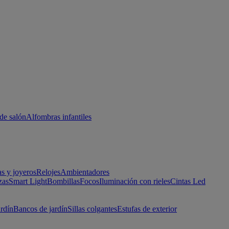
de salón
Alfombras infantiles
as y joyeros
Relojes
Ambientadores
zas
Smart Light
Bombillas
Focos
Iluminación con rieles
Cintas Led
ardín
Bancos de jardín
Sillas colgantes
Estufas de exterior