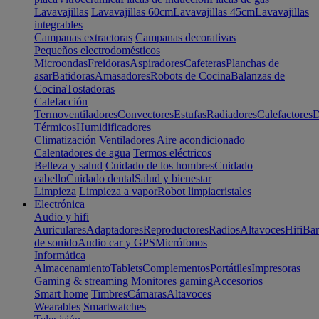
Lavavajillas
Lavavajillas 60cm
Lavavajillas 45cm
Lavavajillas
integrables
Campanas extractoras
Campanas decorativas
Pequeños electrodomésticos
Microondas
Freidoras
Aspiradores
Cafeteras
Planchas de
asar
Batidoras
Amasadores
Robots de Cocina
Balanzas de
Cocina
Tostadoras
Calefacción
Termoventiladores
Convectores
Estufas
Radiadores
Calefactores
D
Térmicos
Humidificadores
Climatización
Ventiladores
Aire acondicionado
Calentadores de agua
Termos eléctricos
Belleza y salud
Cuidado de los hombres
Cuidado
cabello
Cuidado dental
Salud y bienestar
Limpieza
Limpieza a vapor
Robot limpiacristales
Electrónica
Audio y hifi
Auriculares
Adaptadores
Reproductores
Radios
Altavoces
Hifi
Bar
de sonido
Audio car y GPS
Micrófonos
Informática
Almacenamiento
Tablets
Complementos
Portátiles
Impresoras
Gaming & streaming
Monitores gaming
Accesorios
Smart home
Timbres
Cámaras
Altavoces
Wearables
Smartwatches