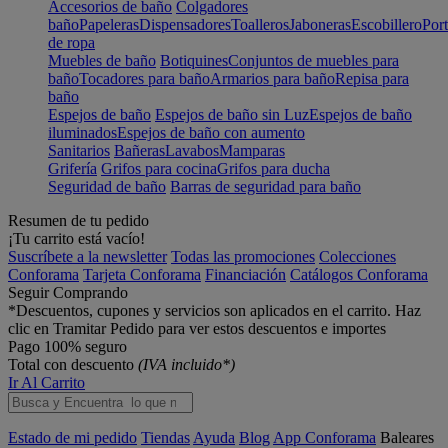
Accesorios de baño
Colgadores
baño
Papeleras
Dispensadores
Toalleros
Jaboneras
Escobillero
Port
de ropa
Muebles de baño
Botiquines
Conjuntos de muebles para
baño
Tocadores para baño
Armarios para baño
Repisa para
baño
Espejos de baño
Espejos de baño sin Luz
Espejos de baño
iluminados
Espejos de baño con aumento
Sanitarios
Bañeras
Lavabos
Mamparas
Grifería
Grifos para cocina
Grifos para ducha
Seguridad de baño
Barras de seguridad para baño
Resumen de tu pedido
¡Tu carrito está vacío!
Suscríbete a la newsletter
Todas las promociones
Colecciones
Conforama
Tarjeta Conforama
Financiación
Catálogos Conforama
Seguir Comprando
*Descuentos, cupones y servicios son aplicados en el carrito. Haz
clic en Tramitar Pedido para ver estos descuentos e importes
Pago 100% seguro
Total con descuento
(IVA incluido*)
Ir Al Carrito
Estado de mi pedido
Tiendas
Ayuda
Blog
App Conforama
Baleares