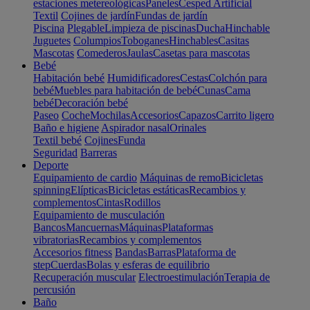
estaciones metereológicas
Paneles
Cesped Artificial
Textil
Cojines de jardín
Fundas de jardín
Piscina
Plegable
Limpieza de piscinas
Ducha
Hinchable
Juguetes
Columpios
Toboganes
Hinchables
Casitas
Mascotas
Comederos
Jaulas
Casetas para mascotas
Bebé
Habitación bebé
Humidificadores
Cestas
Colchón para
bebé
Muebles para habitación de bebé
Cunas
Cama
bebé
Decoración bebé
Paseo
Coche
Mochilas
Accesorios
Capazos
Carrito ligero
Baño e higiene
Aspirador nasal
Orinales
Textil bebé
Cojines
Funda
Seguridad
Barreras
Deporte
Equipamiento de cardio
Máquinas de remo
Bicicletas
spinning
Elípticas
Bicicletas estáticas
Recambios y
complementos
Cintas
Rodillos
Equipamiento de musculación
Bancos
Mancuernas
Máquinas
Plataformas
vibratorias
Recambios y complementos
Accesorios fitness
Bandas
Barras
Plataforma de
step
Cuerdas
Bolas y esferas de equilibrio
Recuperación muscular
Electroestimulación
Terapia de
percusión
Baño