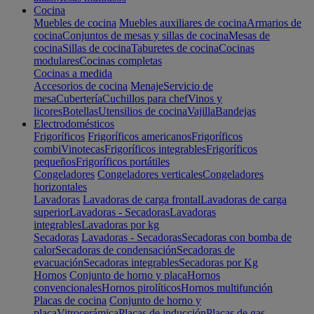
Cocina
Muebles de cocina
Muebles auxiliares de cocina
Armarios de
cocina
Conjuntos de mesas y sillas de cocina
Mesas de
cocina
Sillas de cocina
Taburetes de cocina
Cocinas
modulares
Cocinas completas
Cocinas a medida
Accesorios de cocina
Menaje
Servicio de
mesa
Cubertería
Cuchillos para chef
Vinos y
licores
Botellas
Utensilios de cocina
Vajilla
Bandejas
Electrodomésticos
Frigoríficos
Frigoríficos americanos
Frigoríficos
combi
Vinotecas
Frigoríficos integrables
Frigoríficos
pequeños
Frigoríficos portátiles
Congeladores
Congeladores verticales
Congeladores
horizontales
Lavadoras
Lavadoras de carga frontal
Lavadoras de carga
superior
Lavadoras - Secadoras
Lavadoras
integrables
Lavadoras por kg
Secadoras
Lavadoras - Secadoras
Secadoras con bomba de
calor
Secadoras de condensación
Secadoras de
evacuación
Secadoras integrables
Secadoras por Kg
Hornos
Conjunto de horno y placa
Hornos
convencionales
Hornos pirolíticos
Hornos multifunción
Placas de cocina
Conjunto de horno y
placa
Vitrocerámica
Placas de inducción
Placas de gas