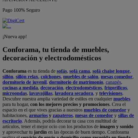
Pago 100% Seguro
¡Nueva app!
Conforama, tu tienda de muebles,
decoración y electrodomésticos
Conforama
es tu tienda de
sofás
,
sofá cama
,
sofá chaise longue
,
sillón
,
sillón relax
,
colchones
,
muebles de salón
,
mesas comedor
,
dormitorio de juvenil
,
dormitorio de matrimonio
,
canapés
,
cocinas a medida
,
decoración
,
electrodomésticos
,
frigoríficos
,
microondas
,
lavavajillas
,
lavadora secadora
, y
televisiones
.
Descubre nuestra amplia variedad de estilos en cualquier
muebles
para tu hogar,
con los mejores precios y promociones
. Crea el
espacio en el que vives gracias a nuestros
muebles de comedor
y
habitaciones,
armarios
y
zapateros
,
mesas de comedor
y
sillas de
escritorio
. Además, podrás decorar tu casa con multitud de
artículos, tener el mejor ocio con los productos de
imagen y sonido
y aprovechar tu
jardín
en las épocas de buen tiempo. Conforama
realiza el
servicio de envío a domicilio como recogida en tienda.