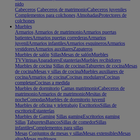
nido
Cabeceros
Cabeceros de matrimonio
Cabeceros juveniles
Complementos para colchones
Almohadas
Protectores de
colchones
Muebles
Armarios
Armarios de matrimonio
Armarios puertas
batientes
Armarios puertas correderas
Armarios
juvenil
Armarios infantiles
Armarios esquineros
Armarios
vestidores
Armarios auxiliares
Zapateros
Muebles de salón
Sillas
Mesas de salón
Muebles
TV
Vitrinas
Aparadores
Estanterias
Muebles recibidores
Muebles de cocina
Sillas de cocinas
Taburetes de cocina
Mesas
de cocina
Mesas y sillas de cocina
Muebles auxiliares de
cocina
Armarios de cocina
Cocinas modulares
Cocinas
completas
Cocinas a medida
Muebles de dormitorio
Camas matrimonio
Cabeceros de
matrimonio
Armarios de matrimonio
Mesitas de
noche
Comodas
Muebles de dormitorio juvenil
Muebles de oficina y teletrabajo
Escritorios
Sillas de
escritorio
Estanterías
Muebles de Gaming
Sillas gaming
Escritorios gaming
Sillas
Taburetes
Bancos
Sillas de comedor
Sillas
infantiles
Complementos para sillas
Mesas
Conjuntos de mesas y sillas
Mesas extensibles
Mesas
altas
Mesas multiusos