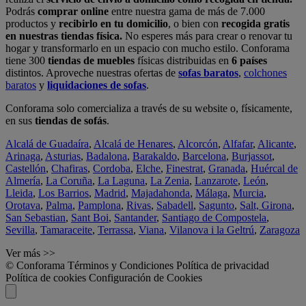
Podrás
comprar online
entre nuestra gama de más de 7.000
productos y
recibirlo en tu domicilio
, o bien con
recogida gratis
en nuestras tiendas física.
No esperes más para crear o renovar tu
hogar y transformarlo en un espacio con mucho estilo. Conforama
tiene 300
tiendas de muebles
físicas distribuidas en
6 países
distintos. Aproveche nuestras ofertas de
sofas baratos
,
colchones
baratos
y
liquidaciones de sofas
.
Conforama solo comercializa a través de su website o, físicamente,
en sus
tiendas de sofás
.
Alcalá de Guadaíra
,
Alcalá de Henares
,
Alcorcón
,
Alfafar
,
Alicante
,
Arinaga
,
Asturias
,
Badalona
,
Barakaldo
,
Barcelona
,
Burjassot
,
Castellón
,
Chafiras
,
Cordoba
,
Elche
,
Finestrat
,
Granada
,
Huércal de
Almería
,
La Coruña
,
La Laguna
,
La Zenia
,
Lanzarote
,
León
,
Lleida
,
Los Barrios
,
Madrid
,
Majadahonda
,
Málaga
,
Murcia
,
Orotava
,
Palma
,
Pamplona
,
Rivas
,
Sabadell
,
Sagunto
,
Salt, Girona
,
San Sebastian
,
Sant Boi
,
Santander
,
Santiago de Compostela
,
Sevilla
,
Tamaraceite
,
Terrassa
,
Viana
,
Vilanova i la Geltrú
,
Zaragoza
Ver más >>
© Conforama
Términos y Condiciones
Política de privacidad
Política de cookies
Configuración de Cookies