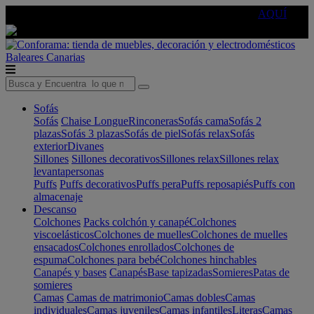
🔵Cambia tu electro con
-10% EXTRA
de descuento ☑️
AQUÍ
Baleares
Canarias
Sofás
Sofás
Chaise Longue
Rinconeras
Sofás cama
Sofás 2
plazas
Sofás 3 plazas
Sofás de piel
Sofás relax
Sofás
exterior
Divanes
Sillones
Sillones decorativos
Sillones relax
Sillones relax
levantapersonas
Puffs
Puffs decorativos
Puffs pera
Puffs reposapiés
Puffs con
almacenaje
Descanso
Colchones
Packs colchón y canapé
Colchones
viscoelásticos
Colchones de muelles
Colchones de muelles
ensacados
Colchones enrollados
Colchones de
espuma
Colchones para bebé
Colchones hinchables
Canapés y bases
Canapés
Base tapizadas
Somieres
Patas de
somieres
Camas
Camas de matrimonio
Camas dobles
Camas
individuales
Camas juveniles
Camas infantiles
Literas
Camas