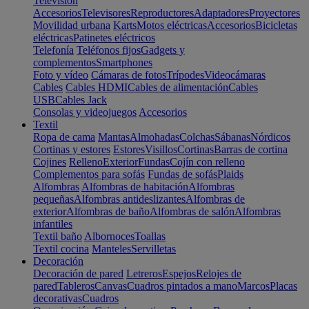
Televisión
Accesorios
Televisores
Reproductores
Adaptadores
Proyectores
Movilidad urbana
Karts
Motos eléctricas
Accesorios
Bicicletas
eléctricas
Patinetes eléctricos
Telefonía
Teléfonos fijos
Gadgets y
complementos
Smartphones
Foto y vídeo
Cámaras de fotos
Trípodes
Videocámaras
Cables
Cables HDMI
Cables de alimentación
Cables
USB
Cables Jack
Consolas y videojuegos
Accesorios
Textil
Ropa de cama
Mantas
Almohadas
Colchas
Sábanas
Nórdicos
Cortinas y estores
Estores
Visillos
Cortinas
Barras de cortina
Cojines
Relleno
Exterior
Fundas
Cojín con relleno
Complementos para sofás
Fundas de sofás
Plaids
Alfombras
Alfombras de habitación
Alfombras
pequeñas
Alfombras antideslizantes
Alfombras de
exterior
Alfombras de baño
Alfombras de salón
Alfombras
infantiles
Textil baño
Albornoces
Toallas
Textil cocina
Manteles
Servilletas
Decoración
Decoración de pared
Letreros
Espejos
Relojes de
pared
Tableros
Canvas
Cuadros pintados a mano
Marcos
Placas
decorativas
Cuadros