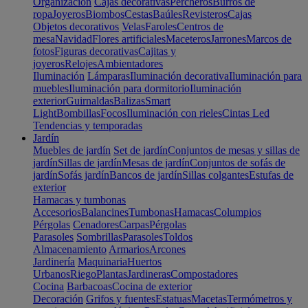
Organización
Cajas decorativas
Percheros
Burros de
ropa
Joyeros
Biombos
Cestas
Baúles
Revisteros
Cajas
Objetos decorativos
Velas
Faroles
Centros de
mesa
Navidad
Flores artificiales
Maceteros
Jarrones
Marcos de
fotos
Figuras decorativas
Cajitas y
joyeros
Relojes
Ambientadores
Iluminación
Lámparas
Iluminación decorativa
Iluminación para
muebles
Iluminación para dormitorio
Iluminación
exterior
Guirnaldas
Balizas
Smart
Light
Bombillas
Focos
Iluminación con rieles
Cintas Led
Tendencias y temporadas
Jardín
Muebles de jardín
Set de jardín
Conjuntos de mesas y sillas de
jardín
Sillas de jardín
Mesas de jardín
Conjuntos de sofás de
jardín
Sofás jardín
Bancos de jardín
Sillas colgantes
Estufas de
exterior
Hamacas y tumbonas
Accesorios
Balancines
Tumbonas
Hamacas
Columpios
Pérgolas
Cenadores
Carpas
Pérgolas
Parasoles
Sombrillas
Parasoles
Toldos
Almacenamiento
Armarios
Arcones
Jardinería
Maquinaria
Huertos
Urbanos
Riego
Plantas
Jardineras
Compostadores
Cocina
Barbacoas
Cocina de exterior
Decoración
Grifos y fuentes
Estatuas
Macetas
Termómetros y