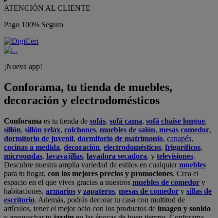
ATENCIÓN AL CLIENTE
Pago 100% Seguro
¡Nueva app!
Conforama, tu tienda de muebles,
decoración y electrodomésticos
Conforama
es tu tienda de
sofás
,
sofá cama
,
sofá chaise longue
,
sillón
,
sillón relax
,
colchones
,
muebles de salón
,
mesas comedor
,
dormitorio de juvenil
,
dormitorio de matrimonio
,
canapés
,
cocinas a medida
,
decoración
,
electrodomésticos
,
frigoríficos
,
microondas
,
lavavajillas
,
lavadora secadora
, y
televisiones
.
Descubre nuestra amplia variedad de estilos en cualquier
muebles
para tu hogar,
con los mejores precios y promociones
. Crea el
espacio en el que vives gracias a nuestros
muebles de comedor
y
habitaciones,
armarios
y
zapateros
,
mesas de comedor
y
sillas de
escritorio
. Además, podrás decorar tu casa con multitud de
artículos, tener el mejor ocio con los productos de
imagen y sonido
y aprovechar tu
jardín
en las épocas de buen tiempo. Conforama