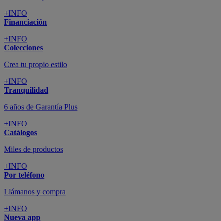
+INFO
Financiación
+INFO
Colecciones
Crea tu propio estilo
+INFO
Tranquilidad
6 años de Garantía Plus
+INFO
Catálogos
Miles de productos
+INFO
Por teléfono
Llámanos y compra
+INFO
Nueva app