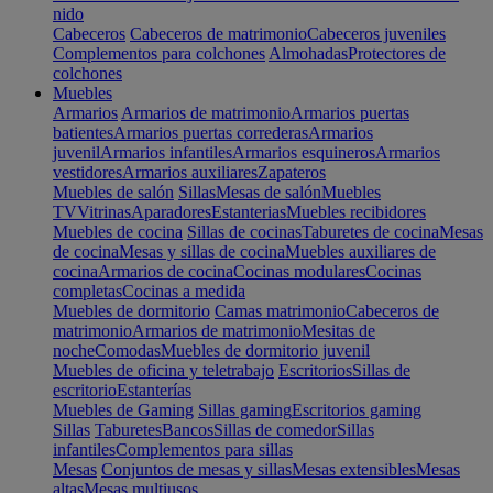
nido
Cabeceros
Cabeceros de matrimonio
Cabeceros juveniles
Complementos para colchones
Almohadas
Protectores de
colchones
Muebles
Armarios
Armarios de matrimonio
Armarios puertas
batientes
Armarios puertas correderas
Armarios
juvenil
Armarios infantiles
Armarios esquineros
Armarios
vestidores
Armarios auxiliares
Zapateros
Muebles de salón
Sillas
Mesas de salón
Muebles
TV
Vitrinas
Aparadores
Estanterias
Muebles recibidores
Muebles de cocina
Sillas de cocinas
Taburetes de cocina
Mesas
de cocina
Mesas y sillas de cocina
Muebles auxiliares de
cocina
Armarios de cocina
Cocinas modulares
Cocinas
completas
Cocinas a medida
Muebles de dormitorio
Camas matrimonio
Cabeceros de
matrimonio
Armarios de matrimonio
Mesitas de
noche
Comodas
Muebles de dormitorio juvenil
Muebles de oficina y teletrabajo
Escritorios
Sillas de
escritorio
Estanterías
Muebles de Gaming
Sillas gaming
Escritorios gaming
Sillas
Taburetes
Bancos
Sillas de comedor
Sillas
infantiles
Complementos para sillas
Mesas
Conjuntos de mesas y sillas
Mesas extensibles
Mesas
altas
Mesas multiusos