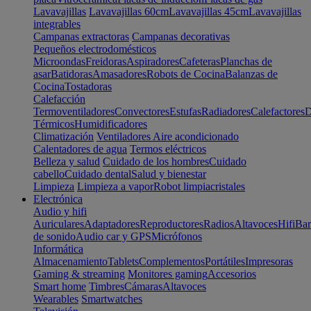
Lavavajillas
Lavavajillas 60cm
Lavavajillas 45cm
Lavavajillas
integrables
Campanas extractoras
Campanas decorativas
Pequeños electrodomésticos
Microondas
Freidoras
Aspiradores
Cafeteras
Planchas de
asar
Batidoras
Amasadores
Robots de Cocina
Balanzas de
Cocina
Tostadoras
Calefacción
Termoventiladores
Convectores
Estufas
Radiadores
Calefactores
D
Térmicos
Humidificadores
Climatización
Ventiladores
Aire acondicionado
Calentadores de agua
Termos eléctricos
Belleza y salud
Cuidado de los hombres
Cuidado
cabello
Cuidado dental
Salud y bienestar
Limpieza
Limpieza a vapor
Robot limpiacristales
Electrónica
Audio y hifi
Auriculares
Adaptadores
Reproductores
Radios
Altavoces
Hifi
Bar
de sonido
Audio car y GPS
Micrófonos
Informática
Almacenamiento
Tablets
Complementos
Portátiles
Impresoras
Gaming & streaming
Monitores gaming
Accesorios
Smart home
Timbres
Cámaras
Altavoces
Wearables
Smartwatches