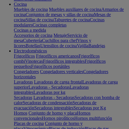
Cocina
Muebles de cocina
Muebles auxiliares de cocina
Armarios de
cocina
Conjuntos de mesas y sillas de cocina
Mesas de
cocina
Sillas de cocina
Taburetes de cocina
Cocinas
modulares
Cocinas completas
Cocinas a medida
Accesorios de cocina
Menaje
Servicio de
mesa
Cubertería
Cuchillos para chef
Vinos y
licores
Botellas
Utensilios de cocina
Vajilla
Bandejas
Electrodomésticos
Frigoríficos
Frigoríficos americanos
Frigoríficos
combi
Vinotecas
Frigoríficos integrables
Frigoríficos
pequeños
Frigoríficos portátiles
Congeladores
Congeladores verticales
Congeladores
horizontales
Lavadoras
Lavadoras de carga frontal
Lavadoras de carga
superior
Lavadoras - Secadoras
Lavadoras
integrables
Lavadoras por kg
Secadoras
Lavadoras - Secadoras
Secadoras con bomba de
calor
Secadoras de condensación
Secadoras de
evacuación
Secadoras integrables
Secadoras por Kg
Hornos
Conjunto de horno y placa
Hornos
convencionales
Hornos pirolíticos
Hornos multifunción
Placas de cocina
Conjunto de horno y
placa
Vitrocerámica
Placas de inducción
Placas de gas