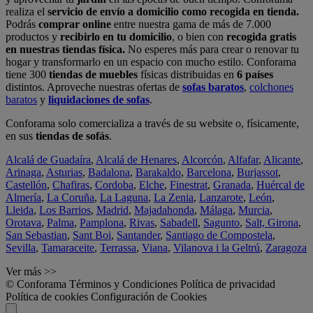
realiza el
servicio de envío a domicilio como recogida en tienda.
Podrás
comprar online
entre nuestra gama de más de 7.000
productos y
recibirlo en tu domicilio
, o bien con
recogida gratis
en nuestras tiendas física.
No esperes más para crear o renovar tu
hogar y transformarlo en un espacio con mucho estilo. Conforama
tiene 300
tiendas de muebles
físicas distribuidas en
6 países
distintos. Aproveche nuestras ofertas de
sofas baratos
,
colchones
baratos
y
liquidaciones de sofas
.
Conforama solo comercializa a través de su website o, físicamente,
en sus
tiendas de sofás
.
Alcalá de Guadaíra
,
Alcalá de Henares
,
Alcorcón
,
Alfafar
,
Alicante
,
Arinaga
,
Asturias
,
Badalona
,
Barakaldo
,
Barcelona
,
Burjassot
,
Castellón
,
Chafiras
,
Cordoba
,
Elche
,
Finestrat
,
Granada
,
Huércal de
Almería
,
La Coruña
,
La Laguna
,
La Zenia
,
Lanzarote
,
León
,
Lleida
,
Los Barrios
,
Madrid
,
Majadahonda
,
Málaga
,
Murcia
,
Orotava
,
Palma
,
Pamplona
,
Rivas
,
Sabadell
,
Sagunto
,
Salt, Girona
,
San Sebastian
,
Sant Boi
,
Santander
,
Santiago de Compostela
,
Sevilla
,
Tamaraceite
,
Terrassa
,
Viana
,
Vilanova i la Geltrú
,
Zaragoza
Ver más >>
© Conforama
Términos y Condiciones
Política de privacidad
Política de cookies
Configuración de Cookies