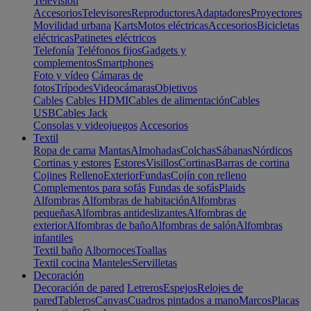
Televisión
Accesorios
Televisores
Reproductores
Adaptadores
Proyectores
Movilidad urbana
Karts
Motos eléctricas
Accesorios
Bicicletas
eléctricas
Patinetes eléctricos
Telefonía
Teléfonos fijos
Gadgets y
complementos
Smartphones
Foto y vídeo
Cámaras de
fotos
Trípodes
Videocámaras
Objetivos
Cables
Cables HDMI
Cables de alimentación
Cables
USB
Cables Jack
Consolas y videojuegos
Accesorios
Textil
Ropa de cama
Mantas
Almohadas
Colchas
Sábanas
Nórdicos
Cortinas y estores
Estores
Visillos
Cortinas
Barras de cortina
Cojines
Relleno
Exterior
Fundas
Cojín con relleno
Complementos para sofás
Fundas de sofás
Plaids
Alfombras
Alfombras de habitación
Alfombras
pequeñas
Alfombras antideslizantes
Alfombras de
exterior
Alfombras de baño
Alfombras de salón
Alfombras
infantiles
Textil baño
Albornoces
Toallas
Textil cocina
Manteles
Servilletas
Decoración
Decoración de pared
Letreros
Espejos
Relojes de
pared
Tableros
Canvas
Cuadros pintados a mano
Marcos
Placas