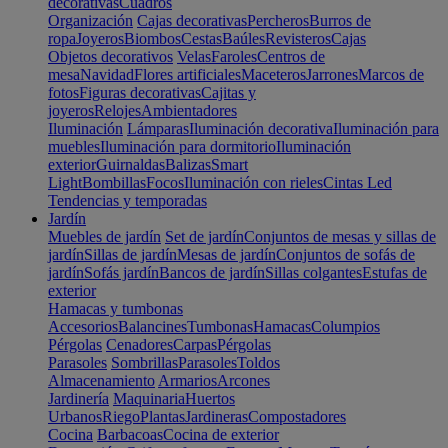
decorativas
Cuadros
Organización
Cajas decorativas
Percheros
Burros de
ropa
Joyeros
Biombos
Cestas
Baúles
Revisteros
Cajas
Objetos decorativos
Velas
Faroles
Centros de
mesa
Navidad
Flores artificiales
Maceteros
Jarrones
Marcos de
fotos
Figuras decorativas
Cajitas y
joyeros
Relojes
Ambientadores
Iluminación
Lámparas
Iluminación decorativa
Iluminación para
muebles
Iluminación para dormitorio
Iluminación
exterior
Guirnaldas
Balizas
Smart
Light
Bombillas
Focos
Iluminación con rieles
Cintas Led
Tendencias y temporadas
Jardín
Muebles de jardín
Set de jardín
Conjuntos de mesas y sillas de
jardín
Sillas de jardín
Mesas de jardín
Conjuntos de sofás de
jardín
Sofás jardín
Bancos de jardín
Sillas colgantes
Estufas de
exterior
Hamacas y tumbonas
Accesorios
Balancines
Tumbonas
Hamacas
Columpios
Pérgolas
Cenadores
Carpas
Pérgolas
Parasoles
Sombrillas
Parasoles
Toldos
Almacenamiento
Armarios
Arcones
Jardinería
Maquinaria
Huertos
Urbanos
Riego
Plantas
Jardineras
Compostadores
Cocina
Barbacoas
Cocina de exterior