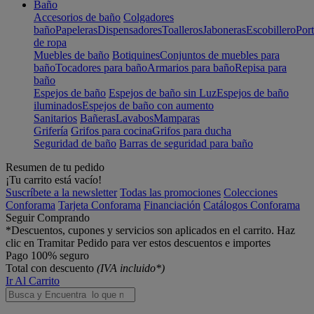
Baño
Accesorios de baño
Colgadores
baño
Papeleras
Dispensadores
Toalleros
Jaboneras
Escobillero
Port
de ropa
Muebles de baño
Botiquines
Conjuntos de muebles para
baño
Tocadores para baño
Armarios para baño
Repisa para
baño
Espejos de baño
Espejos de baño sin Luz
Espejos de baño
iluminados
Espejos de baño con aumento
Sanitarios
Bañeras
Lavabos
Mamparas
Grifería
Grifos para cocina
Grifos para ducha
Seguridad de baño
Barras de seguridad para baño
Resumen de tu pedido
¡Tu carrito está vacío!
Suscríbete a la newsletter
Todas las promociones
Colecciones
Conforama
Tarjeta Conforama
Financiación
Catálogos Conforama
Seguir Comprando
*Descuentos, cupones y servicios son aplicados en el carrito. Haz
clic en Tramitar Pedido para ver estos descuentos e importes
Pago 100% seguro
Total con descuento
(IVA incluido*)
Ir Al Carrito