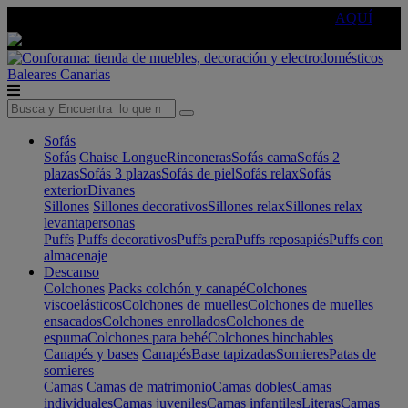
🔵Cambia tu electro con
-10% EXTRA
de descuento ☑️
AQUÍ
Baleares
Canarias
Sofás
Sofás
Chaise Longue
Rinconeras
Sofás cama
Sofás 2
plazas
Sofás 3 plazas
Sofás de piel
Sofás relax
Sofás
exterior
Divanes
Sillones
Sillones decorativos
Sillones relax
Sillones relax
levantapersonas
Puffs
Puffs decorativos
Puffs pera
Puffs reposapiés
Puffs con
almacenaje
Descanso
Colchones
Packs colchón y canapé
Colchones
viscoelásticos
Colchones de muelles
Colchones de muelles
ensacados
Colchones enrollados
Colchones de
espuma
Colchones para bebé
Colchones hinchables
Canapés y bases
Canapés
Base tapizadas
Somieres
Patas de
somieres
Camas
Camas de matrimonio
Camas dobles
Camas
individuales
Camas juveniles
Camas infantiles
Literas
Camas