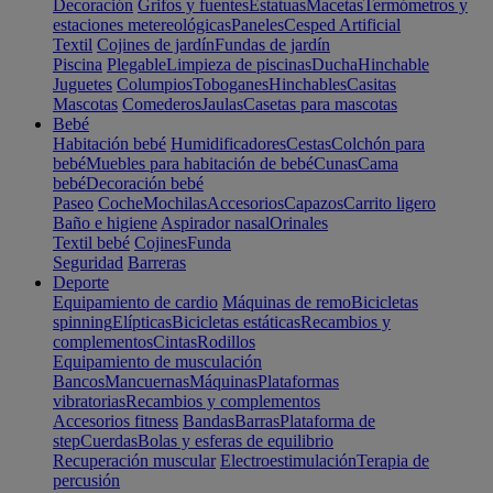
Decoración
Grifos y fuentes
Estatuas
Macetas
Termómetros y
estaciones metereológicas
Paneles
Cesped Artificial
Textil
Cojines de jardín
Fundas de jardín
Piscina
Plegable
Limpieza de piscinas
Ducha
Hinchable
Juguetes
Columpios
Toboganes
Hinchables
Casitas
Mascotas
Comederos
Jaulas
Casetas para mascotas
Bebé
Habitación bebé
Humidificadores
Cestas
Colchón para
bebé
Muebles para habitación de bebé
Cunas
Cama
bebé
Decoración bebé
Paseo
Coche
Mochilas
Accesorios
Capazos
Carrito ligero
Baño e higiene
Aspirador nasal
Orinales
Textil bebé
Cojines
Funda
Seguridad
Barreras
Deporte
Equipamiento de cardio
Máquinas de remo
Bicicletas
spinning
Elípticas
Bicicletas estáticas
Recambios y
complementos
Cintas
Rodillos
Equipamiento de musculación
Bancos
Mancuernas
Máquinas
Plataformas
vibratorias
Recambios y complementos
Accesorios fitness
Bandas
Barras
Plataforma de
step
Cuerdas
Bolas y esferas de equilibrio
Recuperación muscular
Electroestimulación
Terapia de
percusión