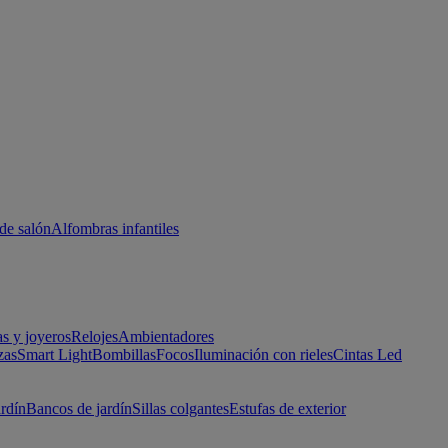
de salón
Alfombras infantiles
as y joyeros
Relojes
Ambientadores
zas
Smart Light
Bombillas
Focos
Iluminación con rieles
Cintas Led
ardín
Bancos de jardín
Sillas colgantes
Estufas de exterior