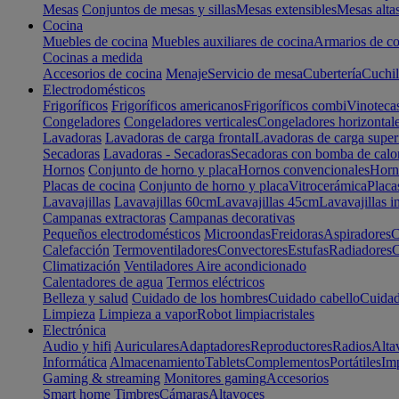
Mesas
Conjuntos de mesas y sillas
Mesas extensibles
Mesas alta
Cocina
Muebles de cocina
Muebles auxiliares de cocina
Armarios de co
Cocinas a medida
Accesorios de cocina
Menaje
Servicio de mesa
Cubertería
Cuchil
Electrodomésticos
Frigoríficos
Frigoríficos americanos
Frigoríficos combi
Vinoteca
Congeladores
Congeladores verticales
Congeladores horizontal
Lavadoras
Lavadoras de carga frontal
Lavadoras de carga super
Secadoras
Lavadoras - Secadoras
Secadoras con bomba de calo
Hornos
Conjunto de horno y placa
Hornos convencionales
Horno
Placas de cocina
Conjunto de horno y placa
Vitrocerámica
Placa
Lavavajillas
Lavavajillas 60cm
Lavavajillas 45cm
Lavavajillas i
Campanas extractoras
Campanas decorativas
Pequeños electrodomésticos
Microondas
Freidoras
Aspiradores
C
Calefacción
Termoventiladores
Convectores
Estufas
Radiadores
C
Climatización
Ventiladores
Aire acondicionado
Calentadores de agua
Termos eléctricos
Belleza y salud
Cuidado de los hombres
Cuidado cabello
Cuidad
Limpieza
Limpieza a vapor
Robot limpiacristales
Electrónica
Audio y hifi
Auriculares
Adaptadores
Reproductores
Radios
Alta
Informática
Almacenamiento
Tablets
Complementos
Portátiles
Im
Gaming & streaming
Monitores gaming
Accesorios
Smart home
Timbres
Cámaras
Altavoces