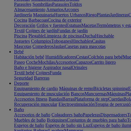
Parasoles
Sombrillas
Parasoles
Toldos
Almacenamiento
Armarios
Arcones
Jardinería
Maquinaria
Huertos Urbanos
Riego
Plantas
Jardineras
C
Cocina
Barbacoas
Cocina de exterior
Decoración
Grifos y fuentes
Estatuas
Macetas
Termómetros y est
Textil
Cojines de jardín
Fundas de jardín
Piscina
Plegable
Limpieza de piscinas
Ducha
Hinchable
Juguetes
Columpios
Toboganes
Hinchables
Casitas
Mascotas
Comederos
Jaulas
Casetas para mascotas
Bebé
Habitación bebé
Humidificadores
Cestas
Colchón para bebé
Mueb
Paseo
Coche
Mochilas
Accesorios
Capazos
Carrito ligero
Baño e higiene
Aspirador nasal
Orinales
Textil bebé
Cojines
Funda
Seguridad
Barreras
Deporte
Equipamiento de cardio
Máquinas de remo
Bicicletas spinning
E
Equipamiento de musculación
Bancos
Mancuernas
Máquinas
Pla
Accesorios fitness
Bandas
Barras
Plataforma de step
Cuerdas
Bola
Recuperación muscular
Electroestimulación
Terapia de percusi
Baño
Accesorios de baño
Colgadores baño
Papeleras
Dispensadores
To
Muebles de baño
Botiquines
Conjuntos de muebles para baño
To
Espejos de baño
Espejos de baño sin Luz
Espejos de baño ilum
Sanitarios
Bañeras
Lavabos
Mamparas