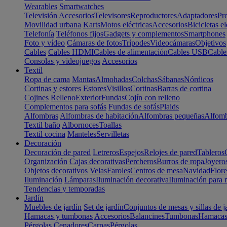
Wearables
Smartwatches
Televisión
Accesorios
Televisores
Reproductores
Adaptadores
Pr
Movilidad urbana
Karts
Motos eléctricas
Accesorios
Bicicletas el
Telefonía
Teléfonos fijos
Gadgets y complementos
Smartphones
Foto y vídeo
Cámaras de fotos
Trípodes
Videocámaras
Objetivos
Cables
Cables HDMI
Cables de alimentación
Cables USB
Cable
Consolas y videojuegos
Accesorios
Textil
Ropa de cama
Mantas
Almohadas
Colchas
Sábanas
Nórdicos
Cortinas y estores
Estores
Visillos
Cortinas
Barras de cortina
Cojines
Relleno
Exterior
Fundas
Cojín con relleno
Complementos para sofás
Fundas de sofás
Plaids
Alfombras
Alfombras de habitación
Alfombras pequeñas
Alfomb
Textil baño
Albornoces
Toallas
Textil cocina
Manteles
Servilletas
Decoración
Decoración de pared
Letreros
Espejos
Relojes de pared
Tableros
Organización
Cajas decorativas
Percheros
Burros de ropa
Joyero
Objetos decorativos
Velas
Faroles
Centros de mesa
Navidad
Flore
Iluminación
Lámparas
Iluminación decorativa
Iluminación para 
Tendencias y temporadas
Jardín
Muebles de jardín
Set de jardín
Conjuntos de mesas y sillas de j
Hamacas y tumbonas
Accesorios
Balancines
Tumbonas
Hamaca
Pérgolas
Cenadores
Carpas
Pérgolas