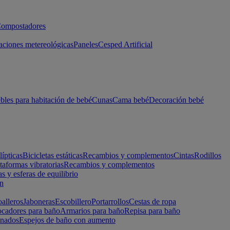
ompostadores
aciones metereológicas
Paneles
Cesped Artificial
les para habitación de bebé
Cunas
Cama bebé
Decoración bebé
lípticas
Bicicletas estáticas
Recambios y complementos
Cintas
Rodillos
taformas vibratorias
Recambios y complementos
s y esferas de equilibrio
ón
alleros
Jaboneras
Escobillero
Portarrollos
Cestas de ropa
cadores para baño
Armarios para baño
Repisa para baño
inados
Espejos de baño con aumento