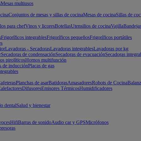
s
Mesas multiusos
cina
Conjuntos de mesas y sillas de cocina
Mesas de cocina
Sillas de coc
los para chef
Vinos y licores
Botellas
Utensilios de cocina
Vajilla
Bandeja
s
Frigoríficos integrables
Frigoríficos pequeños
Frigoríficos portátiles
es
ior
Lavadoras - Secadoras
Lavadoras integrables
Lavadoras por kg
r
Secadoras de condensación
Secadoras de evacuación
Secadoras integra
s pirolíticos
Hornos multifunción
s de inducción
Placas de gas
ntegrables
afeteras
Planchas de asar
Batidoras
Amasadores
Robots de Cocina
Balanz
alefactores
Difusores
Emisores Térmicos
Humidificadores
o dental
Salud y bienestar
voces
Hifi
Barras de sonido
Audio car y GPS
Micrófonos
presoras