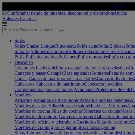
🔵Cambia tu electro con
-10% EXTRA
de descuento ☑️
AQUÍ
Baleares
Canarias
Sofás
Sofás
Chaise Longue
Rinconeras
Sofás cama
Sofás 2 plazas
Sofá
Sillones
Sillones decorativos
Sillones relax
Sillones relax levant
Puffs
Puffs decorativos
Puffs pera
Puffs reposapiés
Puffs con al
Descanso
Colchones
Packs colchón y canapé
Colchones viscoelásticos
Col
Canapés y bases
Canapés
Base tapizadas
Somieres
Patas de somi
Camas
Camas de matrimonio
Camas dobles
Camas individuales
Cabeceros
Cabeceros de matrimonio
Cabeceros juveniles
Complementos para colchones
Almohadas
Protectores de colch
Muebles
Armarios
Armarios de matrimonio
Armarios puertas batientes
Ar
Muebles de salón
Sillas
Mesas de salón
Muebles TV
Vitrinas
Apa
Muebles de cocina
Sillas de cocinas
Taburetes de cocina
Mesas d
Muebles de dormitorio
Camas matrimonio
Cabeceros de matrim
Muebles de oficina y teletrabajo
Escritorios
Sillas de escritorio
Es
Muebles de Gaming
Sillas gaming
Escritorios gaming
Sillas
Taburetes
Bancos
Sillas de comedor
Sillas infantiles
Complem