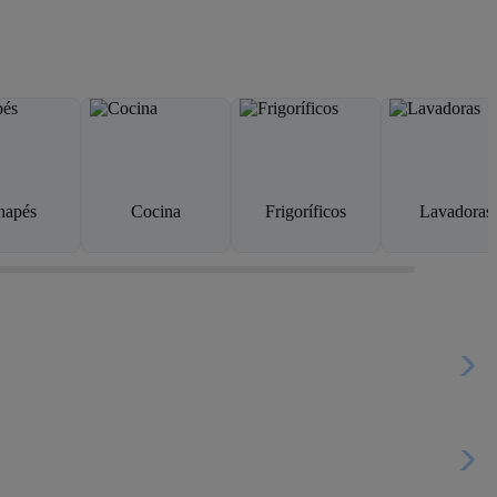
napés
Cocina
Frigoríficos
Lavadoras