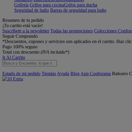
Grifería
Grifos para cocina
Grifos para ducha
Seguridad de baño
Barras de seguridad para baño
Resumen de tu pedido
¡Tu carrito está vacío!
Suscríbete a la newsletter
Todas las promociones
Colecciones Confo
Seguir Comprando
*Descuentos, cupones y servicios son aplicados en el carrito. Haz cli
Pago 100% seguro
Total con descuento
(IVA incluido*)
Ir Al Carrito
Estado de mi pedido
Tiendas
Ayuda
Blog
App Conforama
Baleares
C