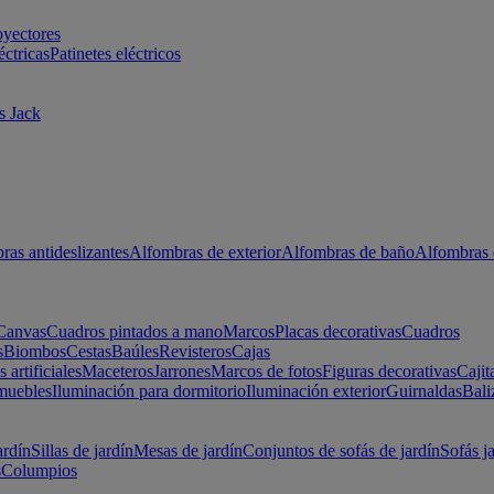
oyectores
éctricas
Patinetes eléctricos
s Jack
ras antideslizantes
Alfombras de exterior
Alfombras de baño
Alfombras 
Canvas
Cuadros pintados a mano
Marcos
Placas decorativas
Cuadros
s
Biombos
Cestas
Baúles
Revisteros
Cajas
s artificiales
Maceteros
Jarrones
Marcos de fotos
Figuras decorativas
Cajit
muebles
Iluminación para dormitorio
Iluminación exterior
Guirnaldas
Bali
ardín
Sillas de jardín
Mesas de jardín
Conjuntos de sofás de jardín
Sofás j
s
Columpios