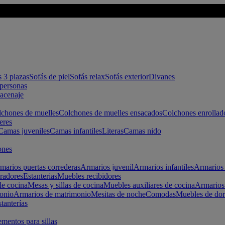
s 3 plazas
Sofás de piel
Sofás relax
Sofás exterior
Divanes
apersonas
macenaje
chones de muelles
Colchones de muelles ensacados
Colchones enrollad
eres
Camas juveniles
Camas infantiles
Literas
Camas nido
ones
marios puertas correderas
Armarios juvenil
Armarios infantiles
Armarios 
radores
Estanterias
Muebles recibidores
e cocina
Mesas y sillas de cocina
Muebles auxiliares de cocina
Armarios
onio
Armarios de matrimonio
Mesitas de noche
Comodas
Muebles de dor
tanterías
entos para sillas