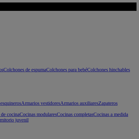
os
Colchones de espuma
Colchones para bebé
Colchones hinchables
esquineros
Armarios vestidores
Armarios auxiliares
Zapateros
 de cocina
Cocinas modulares
Cocinas completas
Cocinas a medida
mitorio juvenil