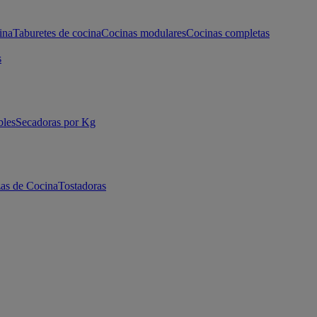
ina
Taburetes de cocina
Cocinas modulares
Cocinas completas
s
bles
Secadoras por Kg
as de Cocina
Tostadoras