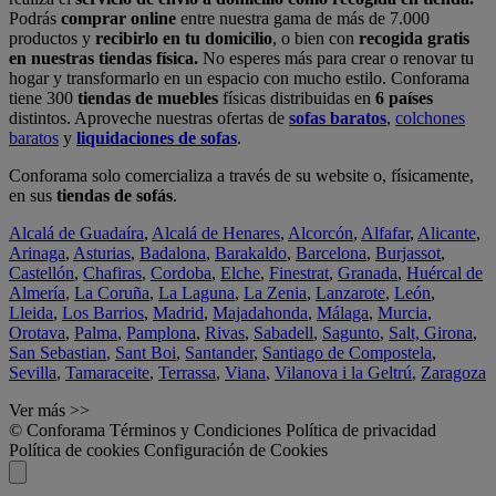
Podrás
comprar online
entre nuestra gama de más de 7.000
productos y
recibirlo en tu domicilio
, o bien con
recogida gratis
en nuestras tiendas física.
No esperes más para crear o renovar tu
hogar y transformarlo en un espacio con mucho estilo. Conforama
tiene 300
tiendas de muebles
físicas distribuidas en
6 países
distintos. Aproveche nuestras ofertas de
sofas baratos
,
colchones
baratos
y
liquidaciones de sofas
.
Conforama solo comercializa a través de su website o, físicamente,
en sus
tiendas de sofás
.
Alcalá de Guadaíra
,
Alcalá de Henares
,
Alcorcón
,
Alfafar
,
Alicante
,
Arinaga
,
Asturias
,
Badalona
,
Barakaldo
,
Barcelona
,
Burjassot
,
Castellón
,
Chafiras
,
Cordoba
,
Elche
,
Finestrat
,
Granada
,
Huércal de
Almería
,
La Coruña
,
La Laguna
,
La Zenia
,
Lanzarote
,
León
,
Lleida
,
Los Barrios
,
Madrid
,
Majadahonda
,
Málaga
,
Murcia
,
Orotava
,
Palma
,
Pamplona
,
Rivas
,
Sabadell
,
Sagunto
,
Salt, Girona
,
San Sebastian
,
Sant Boi
,
Santander
,
Santiago de Compostela
,
Sevilla
,
Tamaraceite
,
Terrassa
,
Viana
,
Vilanova i la Geltrú
,
Zaragoza
Ver más >>
© Conforama
Términos y Condiciones
Política de privacidad
Política de cookies
Configuración de Cookies