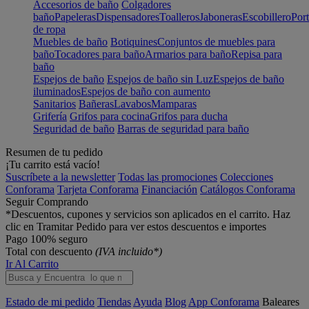
Accesorios de baño
Colgadores
baño
Papeleras
Dispensadores
Toalleros
Jaboneras
Escobillero
Port
de ropa
Muebles de baño
Botiquines
Conjuntos de muebles para
baño
Tocadores para baño
Armarios para baño
Repisa para
baño
Espejos de baño
Espejos de baño sin Luz
Espejos de baño
iluminados
Espejos de baño con aumento
Sanitarios
Bañeras
Lavabos
Mamparas
Grifería
Grifos para cocina
Grifos para ducha
Seguridad de baño
Barras de seguridad para baño
Resumen de tu pedido
¡Tu carrito está vacío!
Suscríbete a la newsletter
Todas las promociones
Colecciones
Conforama
Tarjeta Conforama
Financiación
Catálogos Conforama
Seguir Comprando
*Descuentos, cupones y servicios son aplicados en el carrito. Haz
clic en Tramitar Pedido para ver estos descuentos e importes
Pago 100% seguro
Total con descuento
(IVA incluido*)
Ir Al Carrito
Estado de mi pedido
Tiendas
Ayuda
Blog
App Conforama
Baleares