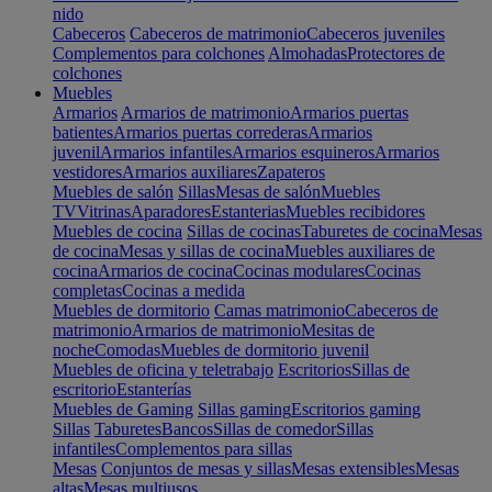
nido
Cabeceros
Cabeceros de matrimonio
Cabeceros juveniles
Complementos para colchones
Almohadas
Protectores de
colchones
Muebles
Armarios
Armarios de matrimonio
Armarios puertas
batientes
Armarios puertas correderas
Armarios
juvenil
Armarios infantiles
Armarios esquineros
Armarios
vestidores
Armarios auxiliares
Zapateros
Muebles de salón
Sillas
Mesas de salón
Muebles
TV
Vitrinas
Aparadores
Estanterias
Muebles recibidores
Muebles de cocina
Sillas de cocinas
Taburetes de cocina
Mesas
de cocina
Mesas y sillas de cocina
Muebles auxiliares de
cocina
Armarios de cocina
Cocinas modulares
Cocinas
completas
Cocinas a medida
Muebles de dormitorio
Camas matrimonio
Cabeceros de
matrimonio
Armarios de matrimonio
Mesitas de
noche
Comodas
Muebles de dormitorio juvenil
Muebles de oficina y teletrabajo
Escritorios
Sillas de
escritorio
Estanterías
Muebles de Gaming
Sillas gaming
Escritorios gaming
Sillas
Taburetes
Bancos
Sillas de comedor
Sillas
infantiles
Complementos para sillas
Mesas
Conjuntos de mesas y sillas
Mesas extensibles
Mesas
altas
Mesas multiusos