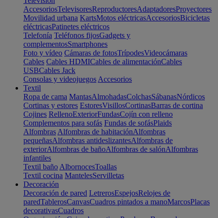
Televisión
Accesorios
Televisores
Reproductores
Adaptadores
Proyectores
Movilidad urbana
Karts
Motos eléctricas
Accesorios
Bicicletas
eléctricas
Patinetes eléctricos
Telefonía
Teléfonos fijos
Gadgets y
complementos
Smartphones
Foto y vídeo
Cámaras de fotos
Trípodes
Videocámaras
Cables
Cables HDMI
Cables de alimentación
Cables
USB
Cables Jack
Consolas y videojuegos
Accesorios
Textil
Ropa de cama
Mantas
Almohadas
Colchas
Sábanas
Nórdicos
Cortinas y estores
Estores
Visillos
Cortinas
Barras de cortina
Cojines
Relleno
Exterior
Fundas
Cojín con relleno
Complementos para sofás
Fundas de sofás
Plaids
Alfombras
Alfombras de habitación
Alfombras
pequeñas
Alfombras antideslizantes
Alfombras de
exterior
Alfombras de baño
Alfombras de salón
Alfombras
infantiles
Textil baño
Albornoces
Toallas
Textil cocina
Manteles
Servilletas
Decoración
Decoración de pared
Letreros
Espejos
Relojes de
pared
Tableros
Canvas
Cuadros pintados a mano
Marcos
Placas
decorativas
Cuadros