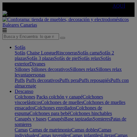
🔵Cambia tu electro con
-10% EXTRA
de descuento ☑️
AQUÍ
Baleares
Canarias
Sofás
Sofás
Chaise Longue
Rinconeras
Sofás cama
Sofás 2
plazas
Sofás 3 plazas
Sofás de piel
Sofás relax
Sofás
exterior
Divanes
Sillones
Sillones decorativos
Sillones relax
Sillones relax
levantapersonas
Puffs
Puffs decorativos
Puffs pera
Puffs reposapiés
Puffs con
almacenaje
Descanso
Colchones
Packs colchón y canapé
Colchones
viscoelásticos
Colchones de muelles
Colchones de muelles
ensacados
Colchones enrollados
Colchones de
espuma
Colchones para bebé
Colchones hinchables
Canapés y bases
Canapés
Base tapizadas
Somieres
Patas de
somieres
Camas
Camas de matrimonio
Camas dobles
Camas
individuales
Camas juveniles
Camas infantiles
Literas
Camas