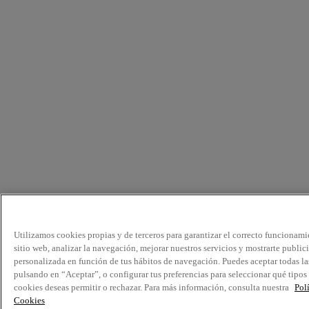
Utilizamos cookies propias y de terceros para garantizar el correcto funcionami
sitio web, analizar la navegación, mejorar nuestros servicios y mostrarte public
personalizada en función de tus hábitos de navegación. Puedes aceptar todas la
pulsando en “Aceptar”, o configurar tus preferencias para seleccionar qué tipos
cookies deseas permitir o rechazar. Para más información, consulta nuestra
Pol
Cookies