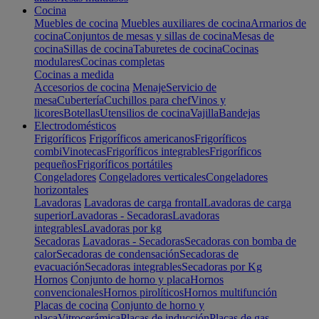
Cocina
Muebles de cocina
Muebles auxiliares de cocina
Armarios de
cocina
Conjuntos de mesas y sillas de cocina
Mesas de
cocina
Sillas de cocina
Taburetes de cocina
Cocinas
modulares
Cocinas completas
Cocinas a medida
Accesorios de cocina
Menaje
Servicio de
mesa
Cubertería
Cuchillos para chef
Vinos y
licores
Botellas
Utensilios de cocina
Vajilla
Bandejas
Electrodomésticos
Frigoríficos
Frigoríficos americanos
Frigoríficos
combi
Vinotecas
Frigoríficos integrables
Frigoríficos
pequeños
Frigoríficos portátiles
Congeladores
Congeladores verticales
Congeladores
horizontales
Lavadoras
Lavadoras de carga frontal
Lavadoras de carga
superior
Lavadoras - Secadoras
Lavadoras
integrables
Lavadoras por kg
Secadoras
Lavadoras - Secadoras
Secadoras con bomba de
calor
Secadoras de condensación
Secadoras de
evacuación
Secadoras integrables
Secadoras por Kg
Hornos
Conjunto de horno y placa
Hornos
convencionales
Hornos pirolíticos
Hornos multifunción
Placas de cocina
Conjunto de horno y
placa
Vitrocerámica
Placas de inducción
Placas de gas