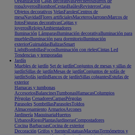
Organización
Cajas decorativas
Percheros
Burros de
ropa
Joyeros
Biombos
Cestas
Baúles
Revisteros
Cajas
Objetos decorativos
Velas
Faroles
Centros de
mesa
Navidad
Flores artificiales
Maceteros
Jarrones
Marcos de
fotos
Figuras decorativas
Cajitas y
joyeros
Relojes
Ambientadores
Iluminación
Lámparas
Iluminación decorativa
Iluminación para
muebles
Iluminación para dormitorio
Iluminación
exterior
Guirnaldas
Balizas
Smart
Light
Bombillas
Focos
Iluminación con rieles
Cintas Led
Tendencias y temporadas
Jardín
Muebles de jardín
Set de jardín
Conjuntos de mesas y sillas de
jardín
Sillas de jardín
Mesas de jardín
Conjuntos de sofás de
jardín
Sofás jardín
Bancos de jardín
Sillas colgantes
Estufas de
exterior
Hamacas y tumbonas
Accesorios
Balancines
Tumbonas
Hamacas
Columpios
Pérgolas
Cenadores
Carpas
Pérgolas
Parasoles
Sombrillas
Parasoles
Toldos
Almacenamiento
Armarios
Arcones
Jardinería
Maquinaria
Huertos
Urbanos
Riego
Plantas
Jardineras
Compostadores
Cocina
Barbacoas
Cocina de exterior
Decoración
Grifos y fuentes
Estatuas
Macetas
Termómetros y