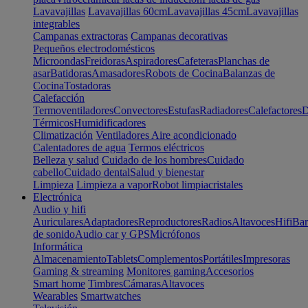
Lavavajillas
Lavavajillas 60cm
Lavavajillas 45cm
Lavavajillas
integrables
Campanas extractoras
Campanas decorativas
Pequeños electrodomésticos
Microondas
Freidoras
Aspiradores
Cafeteras
Planchas de
asar
Batidoras
Amasadores
Robots de Cocina
Balanzas de
Cocina
Tostadoras
Calefacción
Termoventiladores
Convectores
Estufas
Radiadores
Calefactores
D
Térmicos
Humidificadores
Climatización
Ventiladores
Aire acondicionado
Calentadores de agua
Termos eléctricos
Belleza y salud
Cuidado de los hombres
Cuidado
cabello
Cuidado dental
Salud y bienestar
Limpieza
Limpieza a vapor
Robot limpiacristales
Electrónica
Audio y hifi
Auriculares
Adaptadores
Reproductores
Radios
Altavoces
Hifi
Bar
de sonido
Audio car y GPS
Micrófonos
Informática
Almacenamiento
Tablets
Complementos
Portátiles
Impresoras
Gaming & streaming
Monitores gaming
Accesorios
Smart home
Timbres
Cámaras
Altavoces
Wearables
Smartwatches