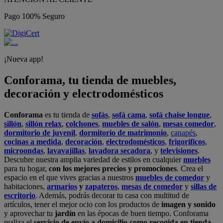
Pago 100% Seguro
¡Nueva app!
Conforama, tu tienda de muebles,
decoración y electrodomésticos
Conforama
es tu tienda de
sofás
,
sofá cama
,
sofá chaise longue
,
sillón
,
sillón relax
,
colchones
,
muebles de salón
,
mesas comedor
,
dormitorio de juvenil
,
dormitorio de matrimonio
,
canapés
,
cocinas a medida
,
decoración
,
electrodomésticos
,
frigoríficos
,
microondas
,
lavavajillas
,
lavadora secadora
, y
televisiones
.
Descubre nuestra amplia variedad de estilos en cualquier
muebles
para tu hogar,
con los mejores precios y promociones
. Crea el
espacio en el que vives gracias a nuestros
muebles de comedor
y
habitaciones,
armarios
y
zapateros
,
mesas de comedor
y
sillas de
escritorio
. Además, podrás decorar tu casa con multitud de
artículos, tener el mejor ocio con los productos de
imagen y sonido
y aprovechar tu
jardín
en las épocas de buen tiempo. Conforama
realiza el
servicio de envío a domicilio como recogida en tienda.