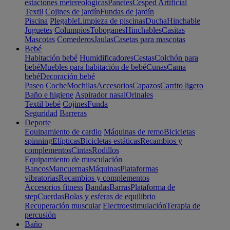
estaciones metereológicas
Paneles
Cesped Artificial
Textil
Cojines de jardín
Fundas de jardín
Piscina
Plegable
Limpieza de piscinas
Ducha
Hinchable
Juguetes
Columpios
Toboganes
Hinchables
Casitas
Mascotas
Comederos
Jaulas
Casetas para mascotas
Bebé
Habitación bebé
Humidificadores
Cestas
Colchón para
bebé
Muebles para habitación de bebé
Cunas
Cama
bebé
Decoración bebé
Paseo
Coche
Mochilas
Accesorios
Capazos
Carrito ligero
Baño e higiene
Aspirador nasal
Orinales
Textil bebé
Cojines
Funda
Seguridad
Barreras
Deporte
Equipamiento de cardio
Máquinas de remo
Bicicletas
spinning
Elípticas
Bicicletas estáticas
Recambios y
complementos
Cintas
Rodillos
Equipamiento de musculación
Bancos
Mancuernas
Máquinas
Plataformas
vibratorias
Recambios y complementos
Accesorios fitness
Bandas
Barras
Plataforma de
step
Cuerdas
Bolas y esferas de equilibrio
Recuperación muscular
Electroestimulación
Terapia de
percusión
Baño