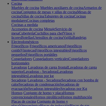
Cocina
Muebles de cocina
Muebles auxiliares de cocina
Armarios de
cocina
Conjuntos de mesas y sillas de cocina
Mesas de
cocina
Sillas de cocina
Taburetes de cocina
Cocinas
modulares
Cocinas completas
Cocinas a medida
Accesorios de cocina
Menaje
Servicio de
mesa
Cubertería
Cuchillos para chef
Vinos y
licores
Botellas
Utensilios de cocina
Vajilla
Bandejas
Electrodomésticos
Frigoríficos
Frigoríficos americanos
Frigoríficos
combi
Vinotecas
Frigoríficos integrables
Frigoríficos
pequeños
Frigoríficos portátiles
Congeladores
Congeladores verticales
Congeladores
horizontales
Lavadoras
Lavadoras de carga frontal
Lavadoras de carga
superior
Lavadoras - Secadoras
Lavadoras
integrables
Lavadoras por kg
Secadoras
Lavadoras - Secadoras
Secadoras con bomba de
calor
Secadoras de condensación
Secadoras de
evacuación
Secadoras integrables
Secadoras por Kg
Hornos
Conjunto de horno y placa
Hornos
convencionales
Hornos pirolíticos
Hornos multifunción
Placas de cocina
Conjunto de horno y
placa
Vitrocerámica
Placas de inducción
Placas de gas