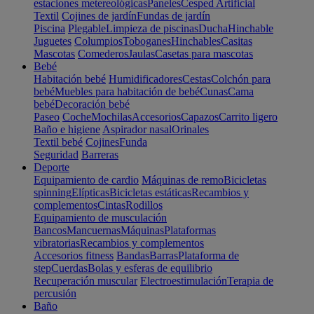
estaciones metereológicas
Paneles
Cesped Artificial
Textil
Cojines de jardín
Fundas de jardín
Piscina
Plegable
Limpieza de piscinas
Ducha
Hinchable
Juguetes
Columpios
Toboganes
Hinchables
Casitas
Mascotas
Comederos
Jaulas
Casetas para mascotas
Bebé
Habitación bebé
Humidificadores
Cestas
Colchón para
bebé
Muebles para habitación de bebé
Cunas
Cama
bebé
Decoración bebé
Paseo
Coche
Mochilas
Accesorios
Capazos
Carrito ligero
Baño e higiene
Aspirador nasal
Orinales
Textil bebé
Cojines
Funda
Seguridad
Barreras
Deporte
Equipamiento de cardio
Máquinas de remo
Bicicletas
spinning
Elípticas
Bicicletas estáticas
Recambios y
complementos
Cintas
Rodillos
Equipamiento de musculación
Bancos
Mancuernas
Máquinas
Plataformas
vibratorias
Recambios y complementos
Accesorios fitness
Bandas
Barras
Plataforma de
step
Cuerdas
Bolas y esferas de equilibrio
Recuperación muscular
Electroestimulación
Terapia de
percusión
Baño