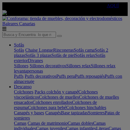
🔵Cambia tu electro con
-10% EXTRA
de descuento ☑️
AQUÍ
Baleares
Canarias
Sofás
Sofás
Chaise Longue
Rinconeras
Sofás cama
Sofás 2
plazas
Sofás 3 plazas
Sofás de piel
Sofás relax
Sofás
exterior
Divanes
Sillones
Sillones decorativos
Sillones relax
Sillones relax
levantapersonas
Puffs
Puffs decorativos
Puffs pera
Puffs reposapiés
Puffs con
almacenaje
Descanso
Colchones
Packs colchón y canapé
Colchones
viscoelásticos
Colchones de muelles
Colchones de muelles
ensacados
Colchones enrollados
Colchones de
espuma
Colchones para bebé
Colchones hinchables
Canapés y bases
Canapés
Base tapizadas
Somieres
Patas de
somieres
Camas
Camas de matrimonio
Camas dobles
Camas
individuales
Camas juveniles
Camas infantiles
Literas
Camas