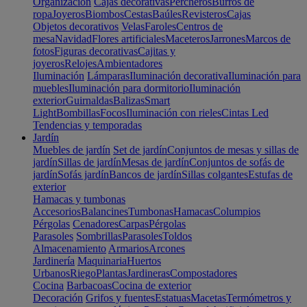
Organización
Cajas decorativas
Percheros
Burros de
ropa
Joyeros
Biombos
Cestas
Baúles
Revisteros
Cajas
Objetos decorativos
Velas
Faroles
Centros de
mesa
Navidad
Flores artificiales
Maceteros
Jarrones
Marcos de
fotos
Figuras decorativas
Cajitas y
joyeros
Relojes
Ambientadores
Iluminación
Lámparas
Iluminación decorativa
Iluminación para
muebles
Iluminación para dormitorio
Iluminación
exterior
Guirnaldas
Balizas
Smart
Light
Bombillas
Focos
Iluminación con rieles
Cintas Led
Tendencias y temporadas
Jardín
Muebles de jardín
Set de jardín
Conjuntos de mesas y sillas de
jardín
Sillas de jardín
Mesas de jardín
Conjuntos de sofás de
jardín
Sofás jardín
Bancos de jardín
Sillas colgantes
Estufas de
exterior
Hamacas y tumbonas
Accesorios
Balancines
Tumbonas
Hamacas
Columpios
Pérgolas
Cenadores
Carpas
Pérgolas
Parasoles
Sombrillas
Parasoles
Toldos
Almacenamiento
Armarios
Arcones
Jardinería
Maquinaria
Huertos
Urbanos
Riego
Plantas
Jardineras
Compostadores
Cocina
Barbacoas
Cocina de exterior
Decoración
Grifos y fuentes
Estatuas
Macetas
Termómetros y