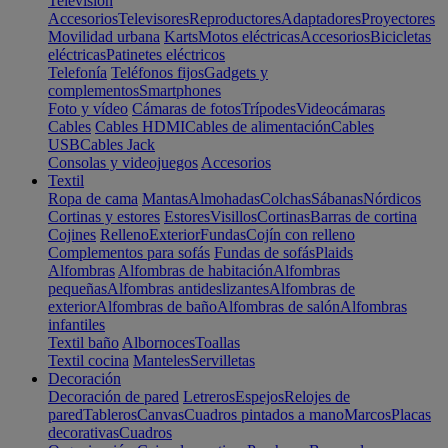
Televisión
Accesorios
Televisores
Reproductores
Adaptadores
Proyectores
Movilidad urbana
Karts
Motos eléctricas
Accesorios
Bicicletas
eléctricas
Patinetes eléctricos
Telefonía
Teléfonos fijos
Gadgets y
complementos
Smartphones
Foto y vídeo
Cámaras de fotos
Trípodes
Videocámaras
Cables
Cables HDMI
Cables de alimentación
Cables
USB
Cables Jack
Consolas y videojuegos
Accesorios
Textil
Ropa de cama
Mantas
Almohadas
Colchas
Sábanas
Nórdicos
Cortinas y estores
Estores
Visillos
Cortinas
Barras de cortina
Cojines
Relleno
Exterior
Fundas
Cojín con relleno
Complementos para sofás
Fundas de sofás
Plaids
Alfombras
Alfombras de habitación
Alfombras
pequeñas
Alfombras antideslizantes
Alfombras de
exterior
Alfombras de baño
Alfombras de salón
Alfombras
infantiles
Textil baño
Albornoces
Toallas
Textil cocina
Manteles
Servilletas
Decoración
Decoración de pared
Letreros
Espejos
Relojes de
pared
Tableros
Canvas
Cuadros pintados a mano
Marcos
Placas
decorativas
Cuadros