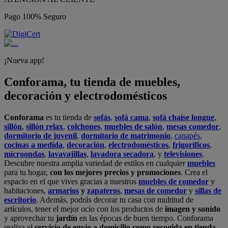
Pago 100% Seguro
¡Nueva app!
Conforama, tu tienda de muebles,
decoración y electrodomésticos
Conforama
es tu tienda de
sofás
,
sofá cama
,
sofá chaise longue
,
sillón
,
sillón relax
,
colchones
,
muebles de salón
,
mesas comedor
,
dormitorio de juvenil
,
dormitorio de matrimonio
,
canapés
,
cocinas a medida
,
decoración
,
electrodomésticos
,
frigoríficos
,
microondas
,
lavavajillas
,
lavadora secadora
, y
televisiones
.
Descubre nuestra amplia variedad de estilos en cualquier
muebles
para tu hogar,
con los mejores precios y promociones
. Crea el
espacio en el que vives gracias a nuestros
muebles de comedor
y
habitaciones,
armarios
y
zapateros
,
mesas de comedor
y
sillas de
escritorio
. Además, podrás decorar tu casa con multitud de
artículos, tener el mejor ocio con los productos de
imagen y sonido
y aprovechar tu
jardín
en las épocas de buen tiempo. Conforama
realiza el
servicio de envío a domicilio como recogida en tienda.