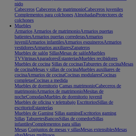
nido
Cabeceros
Cabeceros de matrimonio
Cabeceros juveniles
Complementos para colchones
Almohadas
Protectores de
colchones
Muebles
Armarios
Armarios de matrimonio
Armarios puertas
batientes
Armarios puertas correderas
Armarios
juvenil
Armarios infantiles
Armarios esquineros
Armarios
vestidores
Armarios auxiliares
Zapateros
Muebles de salón
Sillas
Mesas de salón
Muebles
TV
Vitrinas
Aparadores
Estanterias
Muebles recibidores
Muebles de cocina
Sillas de cocinas
Taburetes de cocina
Mesas
de cocina
Mesas y sillas de cocina
Muebles auxiliares de
cocina
Armarios de cocina
Cocinas modulares
Cocinas
completas
Cocinas a medida
Muebles de dormitorio
Camas matrimonio
Cabeceros de
matrimonio
Armarios de matrimonio
Mesitas de
noche
Comodas
Muebles de dormitorio juvenil
Muebles de oficina y teletrabajo
Escritorios
Sillas de
escritorio
Estanterías
Muebles de Gaming
Sillas gaming
Escritorios gaming
Sillas
Taburetes
Bancos
Sillas de comedor
Sillas
infantiles
Complementos para sillas
Mesas
Conjuntos de mesas y sillas
Mesas extensibles
Mesas
altas
Mesas multiusos