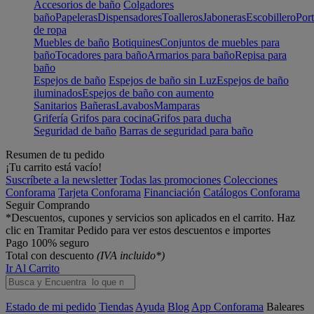
Accesorios de baño
Colgadores
baño
Papeleras
Dispensadores
Toalleros
Jaboneras
Escobillero
Port
de ropa
Muebles de baño
Botiquines
Conjuntos de muebles para
baño
Tocadores para baño
Armarios para baño
Repisa para
baño
Espejos de baño
Espejos de baño sin Luz
Espejos de baño
iluminados
Espejos de baño con aumento
Sanitarios
Bañeras
Lavabos
Mamparas
Grifería
Grifos para cocina
Grifos para ducha
Seguridad de baño
Barras de seguridad para baño
Resumen de tu pedido
¡Tu carrito está vacío!
Suscríbete a la newsletter
Todas las promociones
Colecciones
Conforama
Tarjeta Conforama
Financiación
Catálogos Conforama
Seguir Comprando
*Descuentos, cupones y servicios son aplicados en el carrito. Haz
clic en Tramitar Pedido para ver estos descuentos e importes
Pago 100% seguro
Total con descuento
(IVA incluido*)
Ir Al Carrito
Estado de mi pedido
Tiendas
Ayuda
Blog
App Conforama
Baleares