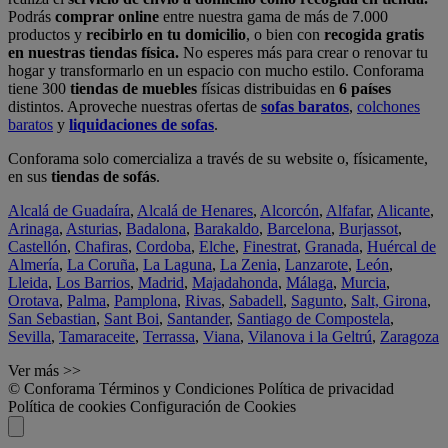
Podrás
comprar online
entre nuestra gama de más de 7.000
productos y
recibirlo en tu domicilio
, o bien con
recogida gratis
en nuestras tiendas física.
No esperes más para crear o renovar tu
hogar y transformarlo en un espacio con mucho estilo. Conforama
tiene 300
tiendas de muebles
físicas distribuidas en
6 países
distintos. Aproveche nuestras ofertas de
sofas baratos
,
colchones
baratos
y
liquidaciones de sofas
.
Conforama solo comercializa a través de su website o, físicamente,
en sus
tiendas de sofás
.
Alcalá de Guadaíra
,
Alcalá de Henares
,
Alcorcón
,
Alfafar
,
Alicante
,
Arinaga
,
Asturias
,
Badalona
,
Barakaldo
,
Barcelona
,
Burjassot
,
Castellón
,
Chafiras
,
Cordoba
,
Elche
,
Finestrat
,
Granada
,
Huércal de
Almería
,
La Coruña
,
La Laguna
,
La Zenia
,
Lanzarote
,
León
,
Lleida
,
Los Barrios
,
Madrid
,
Majadahonda
,
Málaga
,
Murcia
,
Orotava
,
Palma
,
Pamplona
,
Rivas
,
Sabadell
,
Sagunto
,
Salt, Girona
,
San Sebastian
,
Sant Boi
,
Santander
,
Santiago de Compostela
,
Sevilla
,
Tamaraceite
,
Terrassa
,
Viana
,
Vilanova i la Geltrú
,
Zaragoza
Ver más >>
© Conforama
Términos y Condiciones
Política de privacidad
Política de cookies
Configuración de Cookies