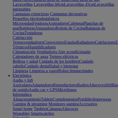
Lavavajillas
Lavavajillas 60cm
Lavavajillas 45cm
Lavavajillas
integrables
Campanas extractoras
Campanas decorativas
Pequeños electrodomésticos
Microondas
Freidoras
Aspiradores
Cafeteras
Planchas de
asar
Batidoras
Amasadores
Robots de Cocina
Balanzas de
Cocina
Tostadoras
Calefacción
Termoventiladores
Convectores
Estufas
Radiadores
Calefactores
D
Térmicos
Humidificadores
Climatización
Ventiladores
Aire acondicionado
Calentadores de agua
Termos eléctricos
Belleza y salud
Cuidado de los hombres
Cuidado
cabello
Cuidado dental
Salud y bienestar
Limpieza
Limpieza a vapor
Robot limpiacristales
Electrónica
Audio y hifi
Auriculares
Adaptadores
Reproductores
Radios
Altavoces
Hifi
Bar
de sonido
Audio car y GPS
Micrófonos
Informática
Almacenamiento
Tablets
Complementos
Portátiles
Impresoras
Gaming & streaming
Monitores gaming
Accesorios
Smart home
Timbres
Cámaras
Altavoces
Wearables
Smartwatches