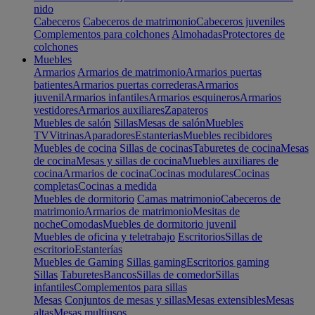
nido
Cabeceros
Cabeceros de matrimonio
Cabeceros juveniles
Complementos para colchones
Almohadas
Protectores de
colchones
Muebles
Armarios
Armarios de matrimonio
Armarios puertas
batientes
Armarios puertas correderas
Armarios
juvenil
Armarios infantiles
Armarios esquineros
Armarios
vestidores
Armarios auxiliares
Zapateros
Muebles de salón
Sillas
Mesas de salón
Muebles
TV
Vitrinas
Aparadores
Estanterias
Muebles recibidores
Muebles de cocina
Sillas de cocinas
Taburetes de cocina
Mesas
de cocina
Mesas y sillas de cocina
Muebles auxiliares de
cocina
Armarios de cocina
Cocinas modulares
Cocinas
completas
Cocinas a medida
Muebles de dormitorio
Camas matrimonio
Cabeceros de
matrimonio
Armarios de matrimonio
Mesitas de
noche
Comodas
Muebles de dormitorio juvenil
Muebles de oficina y teletrabajo
Escritorios
Sillas de
escritorio
Estanterías
Muebles de Gaming
Sillas gaming
Escritorios gaming
Sillas
Taburetes
Bancos
Sillas de comedor
Sillas
infantiles
Complementos para sillas
Mesas
Conjuntos de mesas y sillas
Mesas extensibles
Mesas
altas
Mesas multiusos