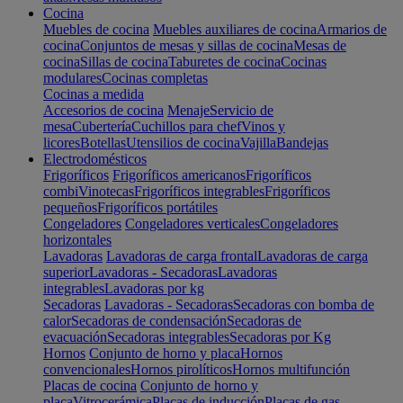
Cocina
Muebles de cocina
Muebles auxiliares de cocina
Armarios de
cocina
Conjuntos de mesas y sillas de cocina
Mesas de
cocina
Sillas de cocina
Taburetes de cocina
Cocinas
modulares
Cocinas completas
Cocinas a medida
Accesorios de cocina
Menaje
Servicio de
mesa
Cubertería
Cuchillos para chef
Vinos y
licores
Botellas
Utensilios de cocina
Vajilla
Bandejas
Electrodomésticos
Frigoríficos
Frigoríficos americanos
Frigoríficos
combi
Vinotecas
Frigoríficos integrables
Frigoríficos
pequeños
Frigoríficos portátiles
Congeladores
Congeladores verticales
Congeladores
horizontales
Lavadoras
Lavadoras de carga frontal
Lavadoras de carga
superior
Lavadoras - Secadoras
Lavadoras
integrables
Lavadoras por kg
Secadoras
Lavadoras - Secadoras
Secadoras con bomba de
calor
Secadoras de condensación
Secadoras de
evacuación
Secadoras integrables
Secadoras por Kg
Hornos
Conjunto de horno y placa
Hornos
convencionales
Hornos pirolíticos
Hornos multifunción
Placas de cocina
Conjunto de horno y
placa
Vitrocerámica
Placas de inducción
Placas de gas