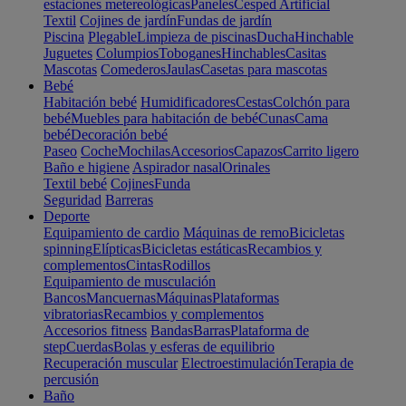
estaciones metereológicas
Paneles
Cesped Artificial
Textil
Cojines de jardín
Fundas de jardín
Piscina
Plegable
Limpieza de piscinas
Ducha
Hinchable
Juguetes
Columpios
Toboganes
Hinchables
Casitas
Mascotas
Comederos
Jaulas
Casetas para mascotas
Bebé
Habitación bebé
Humidificadores
Cestas
Colchón para
bebé
Muebles para habitación de bebé
Cunas
Cama
bebé
Decoración bebé
Paseo
Coche
Mochilas
Accesorios
Capazos
Carrito ligero
Baño e higiene
Aspirador nasal
Orinales
Textil bebé
Cojines
Funda
Seguridad
Barreras
Deporte
Equipamiento de cardio
Máquinas de remo
Bicicletas
spinning
Elípticas
Bicicletas estáticas
Recambios y
complementos
Cintas
Rodillos
Equipamiento de musculación
Bancos
Mancuernas
Máquinas
Plataformas
vibratorias
Recambios y complementos
Accesorios fitness
Bandas
Barras
Plataforma de
step
Cuerdas
Bolas y esferas de equilibrio
Recuperación muscular
Electroestimulación
Terapia de
percusión
Baño