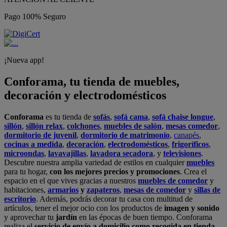
Pago 100% Seguro
¡Nueva app!
Conforama, tu tienda de muebles,
decoración y electrodomésticos
Conforama
es tu tienda de
sofás
,
sofá cama
,
sofá chaise longue
,
sillón
,
sillón relax
,
colchones
,
muebles de salón
,
mesas comedor
,
dormitorio de juvenil
,
dormitorio de matrimonio
,
canapés
,
cocinas a medida
,
decoración
,
electrodomésticos
,
frigoríficos
,
microondas
,
lavavajillas
,
lavadora secadora
, y
televisiones
.
Descubre nuestra amplia variedad de estilos en cualquier
muebles
para tu hogar,
con los mejores precios y promociones
. Crea el
espacio en el que vives gracias a nuestros
muebles de comedor
y
habitaciones,
armarios
y
zapateros
,
mesas de comedor
y
sillas de
escritorio
. Además, podrás decorar tu casa con multitud de
artículos, tener el mejor ocio con los productos de
imagen y sonido
y aprovechar tu
jardín
en las épocas de buen tiempo. Conforama
realiza el
servicio de envío a domicilio como recogida en tienda.