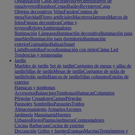
Organización
Cajas decorativas
Percheros
Burros de
ropa
Joyeros
Biombos
Cestas
Baúles
Revisteros
Cajas
Objetos decorativos
Velas
Faroles
Centros de
mesa
Navidad
Flores artificiales
Maceteros
Jarrones
Marcos de
fotos
Figuras decorativas
Cajitas y
joyeros
Relojes
Ambientadores
Iluminación
Lámparas
Iluminación decorativa
Iluminación para
muebles
Iluminación para dormitorio
Iluminación
exterior
Guirnaldas
Balizas
Smart
Light
Bombillas
Focos
Iluminación con rieles
Cintas Led
Tendencias y temporadas
Jardín
Muebles de jardín
Set de jardín
Conjuntos de mesas y sillas de
jardín
Sillas de jardín
Mesas de jardín
Conjuntos de sofás de
jardín
Sofás jardín
Bancos de jardín
Sillas colgantes
Estufas de
exterior
Hamacas y tumbonas
Accesorios
Balancines
Tumbonas
Hamacas
Columpios
Pérgolas
Cenadores
Carpas
Pérgolas
Parasoles
Sombrillas
Parasoles
Toldos
Almacenamiento
Armarios
Arcones
Jardinería
Maquinaria
Huertos
Urbanos
Riego
Plantas
Jardineras
Compostadores
Cocina
Barbacoas
Cocina de exterior
Decoración
Grifos y fuentes
Estatuas
Macetas
Termómetros y