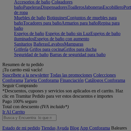
Accesorios de baño
Colgadores
baño
Papeleras
Dispensadores
Toalleros
Jaboneras
Escobillero
Port
de ropa
Muebles de baño
Botiquines
Conjuntos de muebles para
baño
Tocadores para baño
Armarios para baño
Repisa para
baño
Espejos de baño
Espejos de baño sin Luz
Espejos de baño
iluminados
Espejos de baño con aumento
Sanitarios
Bañeras
Lavabos
Mamparas
Grifería
Grifos para cocina
Grifos para ducha
Seguridad de baño
Barras de seguridad para baño
Resumen de tu pedido
¡Tu carrito está vacío!
Suscríbete a la newsletter
Todas las promociones
Colecciones
Conforama
Tarjeta Conforama
Financiación
Catálogos Conforama
Seguir Comprando
*Descuentos, cupones y servicios son aplicados en el carrito. Haz
clic en Tramitar Pedido para ver estos descuentos e importes
Pago 100% seguro
Total con descuento
(IVA incluido*)
Ir Al Carrito
Estado de mi pedido
Tiendas
Ayuda
Blog
App Conforama
Baleares