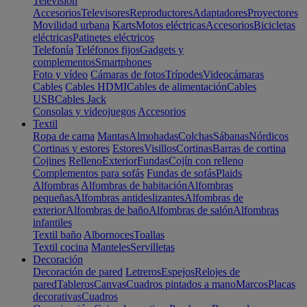
Televisión
Accesorios
Televisores
Reproductores
Adaptadores
Proyectores
Movilidad urbana
Karts
Motos eléctricas
Accesorios
Bicicletas
eléctricas
Patinetes eléctricos
Telefonía
Teléfonos fijos
Gadgets y
complementos
Smartphones
Foto y vídeo
Cámaras de fotos
Trípodes
Videocámaras
Cables
Cables HDMI
Cables de alimentación
Cables
USB
Cables Jack
Consolas y videojuegos
Accesorios
Textil
Ropa de cama
Mantas
Almohadas
Colchas
Sábanas
Nórdicos
Cortinas y estores
Estores
Visillos
Cortinas
Barras de cortina
Cojines
Relleno
Exterior
Fundas
Cojín con relleno
Complementos para sofás
Fundas de sofás
Plaids
Alfombras
Alfombras de habitación
Alfombras
pequeñas
Alfombras antideslizantes
Alfombras de
exterior
Alfombras de baño
Alfombras de salón
Alfombras
infantiles
Textil baño
Albornoces
Toallas
Textil cocina
Manteles
Servilletas
Decoración
Decoración de pared
Letreros
Espejos
Relojes de
pared
Tableros
Canvas
Cuadros pintados a mano
Marcos
Placas
decorativas
Cuadros