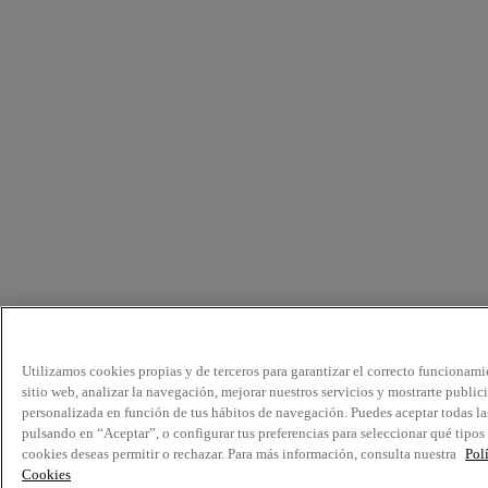
Utilizamos cookies propias y de terceros para garantizar el correcto funcionami
sitio web, analizar la navegación, mejorar nuestros servicios y mostrarte public
personalizada en función de tus hábitos de navegación. Puedes aceptar todas la
pulsando en “Aceptar”, o configurar tus preferencias para seleccionar qué tipos
cookies deseas permitir o rechazar. Para más información, consulta nuestra
Pol
Cookies