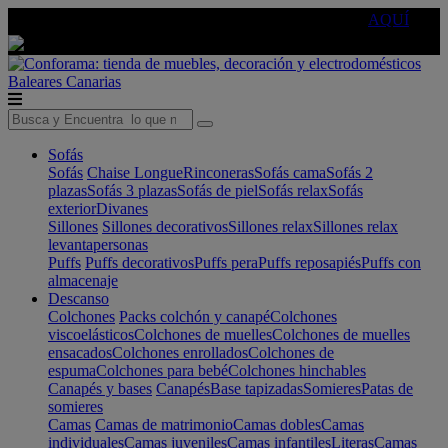
🔵Cambia tu electro con
-10% EXTRA
de descuento ☑️
AQUÍ
Baleares
Canarias
Sofás
Sofás
Chaise Longue
Rinconeras
Sofás cama
Sofás 2
plazas
Sofás 3 plazas
Sofás de piel
Sofás relax
Sofás
exterior
Divanes
Sillones
Sillones decorativos
Sillones relax
Sillones relax
levantapersonas
Puffs
Puffs decorativos
Puffs pera
Puffs reposapiés
Puffs con
almacenaje
Descanso
Colchones
Packs colchón y canapé
Colchones
viscoelásticos
Colchones de muelles
Colchones de muelles
ensacados
Colchones enrollados
Colchones de
espuma
Colchones para bebé
Colchones hinchables
Canapés y bases
Canapés
Base tapizadas
Somieres
Patas de
somieres
Camas
Camas de matrimonio
Camas dobles
Camas
individuales
Camas juveniles
Camas infantiles
Literas
Camas