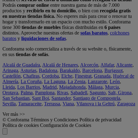
Podrás
comprar online
entre nuestra gama de más de 7.000
productos y
recibirlo en tu domicilio
, o bien con
recogida gratis
en nuestras tiendas física.
No esperes más para crear o renovar tu
hogar y transformarlo en un espacio con mucho estilo. Conforama
tiene 300
tiendas de muebles
físicas distribuidas en
6 países
distintos. Aproveche nuestras ofertas de
sofas baratos
,
colchones
baratos
y
liquidaciones de sofas
.
Conforama solo comercializa a través de su website o, físicamente,
en sus
tiendas de sofás
.
Alcalá de Guadaíra
,
Alcalá de Henares
,
Alcorcón
,
Alfafar
,
Alicante
,
Arinaga
,
Asturias
,
Badalona
,
Barakaldo
,
Barcelona
,
Burjassot
,
Castellón
,
Chafiras
,
Cordoba
,
Elche
,
Finestrat
,
Granada
,
Huércal de
Almería
,
La Coruña
,
La Laguna
,
La Zenia
,
Lanzarote
,
León
,
Lleida
,
Los Barrios
,
Madrid
,
Majadahonda
,
Málaga
,
Murcia
,
Orotava
,
Palma
,
Pamplona
,
Rivas
,
Sabadell
,
Sagunto
,
Salt, Girona
,
San Sebastian
,
Sant Boi
,
Santander
,
Santiago de Compostela
,
Sevilla
,
Tamaraceite
,
Terrassa
,
Viana
,
Vilanova i la Geltrú
,
Zaragoza
Ver más >>
© Conforama
Términos y Condiciones
Política de privacidad
Política de cookies
Configuración de Cookies