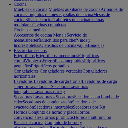
Cocina
Muebles de cocina
Muebles auxiliares de cocina
Armarios de
cocina
Conjuntos de mesas y sillas de cocina
Mesas de
cocina
Sillas de cocina
Taburetes de cocina
Cocinas
modulares
Cocinas completas
Cocinas a medida
Accesorios de cocina
Menaje
Servicio de
mesa
Cubertería
Cuchillos para chef
Vinos y
licores
Botellas
Utensilios de cocina
Vajilla
Bandejas
Electrodomésticos
Frigoríficos
Frigoríficos americanos
Frigoríficos
combi
Vinotecas
Frigoríficos integrables
Frigoríficos
pequeños
Frigoríficos portátiles
Congeladores
Congeladores verticales
Congeladores
horizontales
Lavadoras
Lavadoras de carga frontal
Lavadoras de carga
superior
Lavadoras - Secadoras
Lavadoras
integrables
Lavadoras por kg
Secadoras
Lavadoras - Secadoras
Secadoras con bomba de
calor
Secadoras de condensación
Secadoras de
evacuación
Secadoras integrables
Secadoras por Kg
Hornos
Conjunto de horno y placa
Hornos
convencionales
Hornos pirolíticos
Hornos multifunción
Placas de cocina
Conjunto de horno y
placa
Vitrocerámica
Placas de inducción
Placas de gas