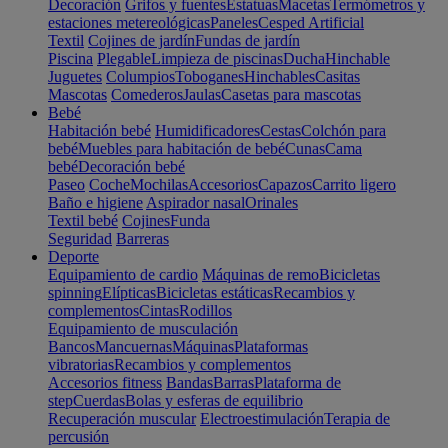
Decoración
Grifos y fuentes
Estatuas
Macetas
Termómetros y
estaciones metereológicas
Paneles
Cesped Artificial
Textil
Cojines de jardín
Fundas de jardín
Piscina
Plegable
Limpieza de piscinas
Ducha
Hinchable
Juguetes
Columpios
Toboganes
Hinchables
Casitas
Mascotas
Comederos
Jaulas
Casetas para mascotas
Bebé
Habitación bebé
Humidificadores
Cestas
Colchón para
bebé
Muebles para habitación de bebé
Cunas
Cama
bebé
Decoración bebé
Paseo
Coche
Mochilas
Accesorios
Capazos
Carrito ligero
Baño e higiene
Aspirador nasal
Orinales
Textil bebé
Cojines
Funda
Seguridad
Barreras
Deporte
Equipamiento de cardio
Máquinas de remo
Bicicletas
spinning
Elípticas
Bicicletas estáticas
Recambios y
complementos
Cintas
Rodillos
Equipamiento de musculación
Bancos
Mancuernas
Máquinas
Plataformas
vibratorias
Recambios y complementos
Accesorios fitness
Bandas
Barras
Plataforma de
step
Cuerdas
Bolas y esferas de equilibrio
Recuperación muscular
Electroestimulación
Terapia de
percusión