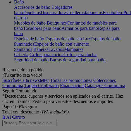
Baño
Accesorios de baño
Colgadores
baño
Papeleras
Dispensadores
Toalleros
Jaboneras
Escobillero
Port
de ropa
Muebles de baño
Botiquines
Conjuntos de muebles para
baño
Tocadores para baño
Armarios para baño
Repisa para
baño
Espejos de baño
Espejos de baño sin Luz
Espejos de baño
iluminados
Espejos de baño con aumento
Sanitarios
Bañeras
Lavabos
Mamparas
Grifería
Grifos para cocina
Grifos para ducha
Seguridad de baño
Barras de seguridad para baño
Resumen de tu pedido
¡Tu carrito está vacío!
Suscríbete a la newsletter
Todas las promociones
Colecciones
Conforama
Tarjeta Conforama
Financiación
Catálogos Conforama
Seguir Comprando
*Descuentos, cupones y servicios son aplicados en el carrito. Haz
clic en Tramitar Pedido para ver estos descuentos e importes
Pago 100% seguro
Total con descuento
(IVA incluido*)
Ir Al Carrito