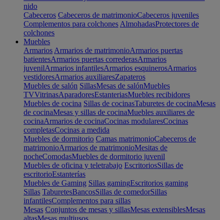
nido
Cabeceros
Cabeceros de matrimonio
Cabeceros juveniles
Complementos para colchones
Almohadas
Protectores de
colchones
Muebles
Armarios
Armarios de matrimonio
Armarios puertas
batientes
Armarios puertas correderas
Armarios
juvenil
Armarios infantiles
Armarios esquineros
Armarios
vestidores
Armarios auxiliares
Zapateros
Muebles de salón
Sillas
Mesas de salón
Muebles
TV
Vitrinas
Aparadores
Estanterias
Muebles recibidores
Muebles de cocina
Sillas de cocinas
Taburetes de cocina
Mesas
de cocina
Mesas y sillas de cocina
Muebles auxiliares de
cocina
Armarios de cocina
Cocinas modulares
Cocinas
completas
Cocinas a medida
Muebles de dormitorio
Camas matrimonio
Cabeceros de
matrimonio
Armarios de matrimonio
Mesitas de
noche
Comodas
Muebles de dormitorio juvenil
Muebles de oficina y teletrabajo
Escritorios
Sillas de
escritorio
Estanterías
Muebles de Gaming
Sillas gaming
Escritorios gaming
Sillas
Taburetes
Bancos
Sillas de comedor
Sillas
infantiles
Complementos para sillas
Mesas
Conjuntos de mesas y sillas
Mesas extensibles
Mesas
altas
Mesas multiusos