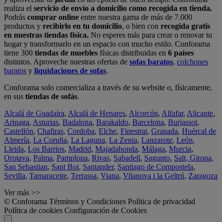
realiza el
servicio de envío a domicilio como recogida en tienda.
Podrás
comprar online
entre nuestra gama de más de 7.000
productos y
recibirlo en tu domicilio
, o bien con
recogida gratis
en nuestras tiendas física.
No esperes más para crear o renovar tu
hogar y transformarlo en un espacio con mucho estilo. Conforama
tiene 300
tiendas de muebles
físicas distribuidas en
6 países
distintos. Aproveche nuestras ofertas de
sofas baratos
,
colchones
baratos
y
liquidaciones de sofas
.
Conforama solo comercializa a través de su website o, físicamente,
en sus
tiendas de sofás
.
Alcalá de Guadaíra
,
Alcalá de Henares
,
Alcorcón
,
Alfafar
,
Alicante
,
Arinaga
,
Asturias
,
Badalona
,
Barakaldo
,
Barcelona
,
Burjassot
,
Castellón
,
Chafiras
,
Cordoba
,
Elche
,
Finestrat
,
Granada
,
Huércal de
Almería
,
La Coruña
,
La Laguna
,
La Zenia
,
Lanzarote
,
León
,
Lleida
,
Los Barrios
,
Madrid
,
Majadahonda
,
Málaga
,
Murcia
,
Orotava
,
Palma
,
Pamplona
,
Rivas
,
Sabadell
,
Sagunto
,
Salt, Girona
,
San Sebastian
,
Sant Boi
,
Santander
,
Santiago de Compostela
,
Sevilla
,
Tamaraceite
,
Terrassa
,
Viana
,
Vilanova i la Geltrú
,
Zaragoza
Ver más >>
© Conforama
Términos y Condiciones
Política de privacidad
Política de cookies
Configuración de Cookies