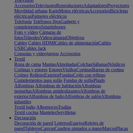
Televisión
Accesorios
Televisores
Reproductores
Adaptadores
Proyectores
Movilidad urbana
Karts
Motos eléctricas
Accesorios
Bicicletas
eléctricas
Patinetes eléctricos
Telefonía
Teléfonos fijos
Gadgets y
complementos
Smartphones
Foto y vídeo
Cámaras de
fotos
Trípodes
Videocámaras
Objetivos
Cables
Cables HDMI
Cables de alimentación
Cables
USB
Cables Jack
Consolas y videojuegos
Accesorios
Textil
Ropa de cama
Mantas
Almohadas
Colchas
Sábanas
Nórdicos
Cortinas y estores
Estores
Visillos
Cortinas
Barras de cortina
Cojines
Relleno
Exterior
Fundas
Cojín con relleno
Complementos para sofás
Fundas de sofás
Plaids
Alfombras
Alfombras de habitación
Alfombras
pequeñas
Alfombras antideslizantes
Alfombras de
exterior
Alfombras de baño
Alfombras de salón
Alfombras
infantiles
Textil baño
Albornoces
Toallas
Textil cocina
Manteles
Servilletas
Decoración
Decoración de pared
Letreros
Espejos
Relojes de
pared
Tableros
Canvas
Cuadros pintados a mano
Marcos
Placas