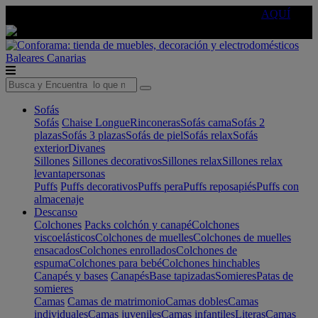
🔵Cambia tu electro con
-10% EXTRA
de descuento ☑️
AQUÍ
Baleares
Canarias
Sofás
Sofás
Chaise Longue
Rinconeras
Sofás cama
Sofás 2
plazas
Sofás 3 plazas
Sofás de piel
Sofás relax
Sofás
exterior
Divanes
Sillones
Sillones decorativos
Sillones relax
Sillones relax
levantapersonas
Puffs
Puffs decorativos
Puffs pera
Puffs reposapiés
Puffs con
almacenaje
Descanso
Colchones
Packs colchón y canapé
Colchones
viscoelásticos
Colchones de muelles
Colchones de muelles
ensacados
Colchones enrollados
Colchones de
espuma
Colchones para bebé
Colchones hinchables
Canapés y bases
Canapés
Base tapizadas
Somieres
Patas de
somieres
Camas
Camas de matrimonio
Camas dobles
Camas
individuales
Camas juveniles
Camas infantiles
Literas
Camas