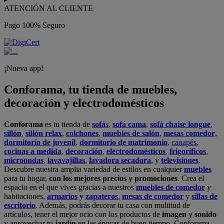
ATENCIÓN AL CLIENTE
Pago 100% Seguro
¡Nueva app!
Conforama, tu tienda de muebles,
decoración y electrodomésticos
Conforama
es tu tienda de
sofás
,
sofá cama
,
sofá chaise longue
,
sillón
,
sillón relax
,
colchones
,
muebles de salón
,
mesas comedor
,
dormitorio de juvenil
,
dormitorio de matrimonio
,
canapés
,
cocinas a medida
,
decoración
,
electrodomésticos
,
frigoríficos
,
microondas
,
lavavajillas
,
lavadora secadora
, y
televisiones
.
Descubre nuestra amplia variedad de estilos en cualquier
muebles
para tu hogar,
con los mejores precios y promociones
. Crea el
espacio en el que vives gracias a nuestros
muebles de comedor
y
habitaciones,
armarios
y
zapateros
,
mesas de comedor
y
sillas de
escritorio
. Además, podrás decorar tu casa con multitud de
artículos, tener el mejor ocio con los productos de
imagen y sonido
y aprovechar tu
jardín
en las épocas de buen tiempo. Conforama