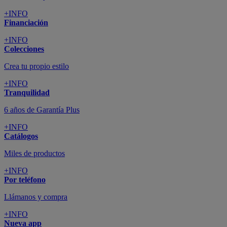
+INFO
Financiación
+INFO
Colecciones
Crea tu propio estilo
+INFO
Tranquilidad
6 años de Garantía Plus
+INFO
Catálogos
Miles de productos
+INFO
Por teléfono
Llámanos y compra
+INFO
Nueva app