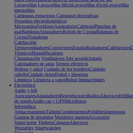
Lavavajillas
Lavavajillas 60cm
Lavavajillas 45cm
Lavavajillas
integrables
Campanas extractoras
Campanas decorativas
Pequeños electrodomésticos
Microondas
Freidoras
Aspiradores
Cafeteras
Planchas de
asar
Batidoras
Amasadores
Robots de Cocina
Balanzas de
Cocina
Tostadoras
Calefacción
Termoventiladores
Convectores
Estufas
Radiadores
Calefactores
D
Térmicos
Humidificadores
Climatización
Ventiladores
Aire acondicionado
Calentadores de agua
Termos eléctricos
Belleza y salud
Cuidado de los hombres
Cuidado
cabello
Cuidado dental
Salud y bienestar
Limpieza
Limpieza a vapor
Robot limpiacristales
Electrónica
Audio y hifi
Auriculares
Adaptadores
Reproductores
Radios
Altavoces
Hifi
Bar
de sonido
Audio car y GPS
Micrófonos
Informática
Almacenamiento
Tablets
Complementos
Portátiles
Impresoras
Gaming & streaming
Monitores gaming
Accesorios
Smart home
Timbres
Cámaras
Altavoces
Wearables
Smartwatches