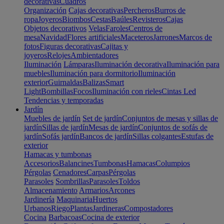
decorativas
Cuadros
Organización
Cajas decorativas
Percheros
Burros de
ropa
Joyeros
Biombos
Cestas
Baúles
Revisteros
Cajas
Objetos decorativos
Velas
Faroles
Centros de
mesa
Navidad
Flores artificiales
Maceteros
Jarrones
Marcos de
fotos
Figuras decorativas
Cajitas y
joyeros
Relojes
Ambientadores
Iluminación
Lámparas
Iluminación decorativa
Iluminación para
muebles
Iluminación para dormitorio
Iluminación
exterior
Guirnaldas
Balizas
Smart
Light
Bombillas
Focos
Iluminación con rieles
Cintas Led
Tendencias y temporadas
Jardín
Muebles de jardín
Set de jardín
Conjuntos de mesas y sillas de
jardín
Sillas de jardín
Mesas de jardín
Conjuntos de sofás de
jardín
Sofás jardín
Bancos de jardín
Sillas colgantes
Estufas de
exterior
Hamacas y tumbonas
Accesorios
Balancines
Tumbonas
Hamacas
Columpios
Pérgolas
Cenadores
Carpas
Pérgolas
Parasoles
Sombrillas
Parasoles
Toldos
Almacenamiento
Armarios
Arcones
Jardinería
Maquinaria
Huertos
Urbanos
Riego
Plantas
Jardineras
Compostadores
Cocina
Barbacoas
Cocina de exterior