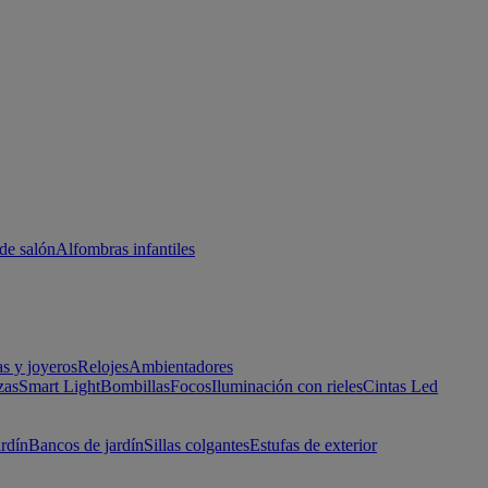
de salón
Alfombras infantiles
as y joyeros
Relojes
Ambientadores
zas
Smart Light
Bombillas
Focos
Iluminación con rieles
Cintas Led
ardín
Bancos de jardín
Sillas colgantes
Estufas de exterior