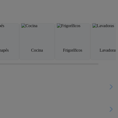
napés
Cocina
Frigoríficos
Lavadoras