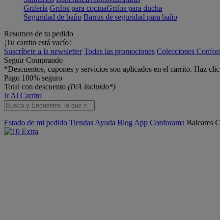
Grifería
Grifos para cocina
Grifos para ducha
Seguridad de baño
Barras de seguridad para baño
Resumen de tu pedido
¡Tu carrito está vacío!
Suscríbete a la newsletter
Todas las promociones
Colecciones Confo
Seguir Comprando
*Descuentos, cupones y servicios son aplicados en el carrito. Haz cli
Pago 100% seguro
Total con descuento
(IVA incluido*)
Ir Al Carrito
Estado de mi pedido
Tiendas
Ayuda
Blog
App Conforama
Baleares
C