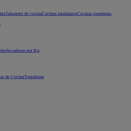
ina
Taburetes de cocina
Cocinas modulares
Cocinas completas
s
bles
Secadoras por Kg
as de Cocina
Tostadoras