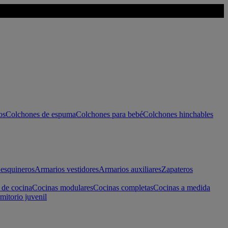
os
Colchones de espuma
Colchones para bebé
Colchones hinchables
esquineros
Armarios vestidores
Armarios auxiliares
Zapateros
 de cocina
Cocinas modulares
Cocinas completas
Cocinas a medida
mitorio juvenil