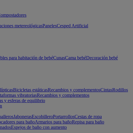
ompostadores
aciones metereológicas
Paneles
Cesped Artificial
les para habitación de bebé
Cunas
Cama bebé
Decoración bebé
lípticas
Bicicletas estáticas
Recambios y complementos
Cintas
Rodillos
taformas vibratorias
Recambios y complementos
s y esferas de equilibrio
ón
alleros
Jaboneras
Escobillero
Portarrollos
Cestas de ropa
cadores para baño
Armarios para baño
Repisa para baño
inados
Espejos de baño con aumento