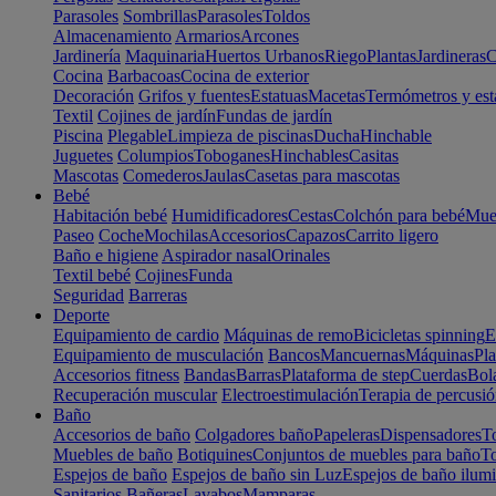
Parasoles
Sombrillas
Parasoles
Toldos
Almacenamiento
Armarios
Arcones
Jardinería
Maquinaria
Huertos Urbanos
Riego
Plantas
Jardineras
C
Cocina
Barbacoas
Cocina de exterior
Decoración
Grifos y fuentes
Estatuas
Macetas
Termómetros y est
Textil
Cojines de jardín
Fundas de jardín
Piscina
Plegable
Limpieza de piscinas
Ducha
Hinchable
Juguetes
Columpios
Toboganes
Hinchables
Casitas
Mascotas
Comederos
Jaulas
Casetas para mascotas
Bebé
Habitación bebé
Humidificadores
Cestas
Colchón para bebé
Mueb
Paseo
Coche
Mochilas
Accesorios
Capazos
Carrito ligero
Baño e higiene
Aspirador nasal
Orinales
Textil bebé
Cojines
Funda
Seguridad
Barreras
Deporte
Equipamiento de cardio
Máquinas de remo
Bicicletas spinning
E
Equipamiento de musculación
Bancos
Mancuernas
Máquinas
Pla
Accesorios fitness
Bandas
Barras
Plataforma de step
Cuerdas
Bola
Recuperación muscular
Electroestimulación
Terapia de percusi
Baño
Accesorios de baño
Colgadores baño
Papeleras
Dispensadores
To
Muebles de baño
Botiquines
Conjuntos de muebles para baño
To
Espejos de baño
Espejos de baño sin Luz
Espejos de baño ilum
Sanitarios
Bañeras
Lavabos
Mamparas