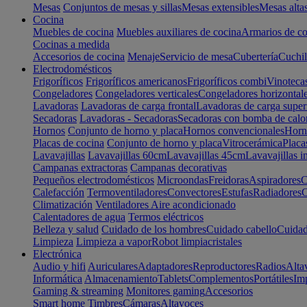
Mesas
Conjuntos de mesas y sillas
Mesas extensibles
Mesas alta
Cocina
Muebles de cocina
Muebles auxiliares de cocina
Armarios de co
Cocinas a medida
Accesorios de cocina
Menaje
Servicio de mesa
Cubertería
Cuchil
Electrodomésticos
Frigoríficos
Frigoríficos americanos
Frigoríficos combi
Vinoteca
Congeladores
Congeladores verticales
Congeladores horizontal
Lavadoras
Lavadoras de carga frontal
Lavadoras de carga super
Secadoras
Lavadoras - Secadoras
Secadoras con bomba de calo
Hornos
Conjunto de horno y placa
Hornos convencionales
Horno
Placas de cocina
Conjunto de horno y placa
Vitrocerámica
Placa
Lavavajillas
Lavavajillas 60cm
Lavavajillas 45cm
Lavavajillas i
Campanas extractoras
Campanas decorativas
Pequeños electrodomésticos
Microondas
Freidoras
Aspiradores
C
Calefacción
Termoventiladores
Convectores
Estufas
Radiadores
C
Climatización
Ventiladores
Aire acondicionado
Calentadores de agua
Termos eléctricos
Belleza y salud
Cuidado de los hombres
Cuidado cabello
Cuidad
Limpieza
Limpieza a vapor
Robot limpiacristales
Electrónica
Audio y hifi
Auriculares
Adaptadores
Reproductores
Radios
Alta
Informática
Almacenamiento
Tablets
Complementos
Portátiles
Im
Gaming & streaming
Monitores gaming
Accesorios
Smart home
Timbres
Cámaras
Altavoces