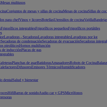
s
Mesas multiusos
cina
Conjuntos de mesas y sillas de cocina
Mesas de cocina
Sillas de coc
los para chef
Vinos y licores
Botellas
Utensilios de cocina
Vajilla
Bandeja
s
Frigoríficos integrables
Frigoríficos pequeños
Frigoríficos portátiles
es
ior
Lavadoras - Secadoras
Lavadoras integrables
Lavadoras por kg
r
Secadoras de condensación
Secadoras de evacuación
Secadoras integra
s pirolíticos
Hornos multifunción
s de inducción
Placas de gas
ntegrables
afeteras
Planchas de asar
Batidoras
Amasadores
Robots de Cocina
Balanz
alefactores
Difusores
Emisores Térmicos
Humidificadores
o dental
Salud y bienestar
voces
Hifi
Barras de sonido
Audio car y GPS
Micrófonos
presoras