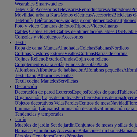
Wearables
Smartwatches
Televisión
Accesorios
Televisores
Reproductores
Adaptadores
Pr
Movilidad urbana
Karts
Motos eléctricas
Accesorios
Bicicletas el
Telefonía
Teléfonos fijos
Gadgets y complementos
Smartphones
Foto y vídeo
Cámaras de fotos
Trípodes
Videocámaras
Cables
Cables HDMI
Cables de alimentación
Cables USB
Cable
Consolas y videojuegos
Accesorios
Textil
Ropa de cama
Mantas
Almohadas
Colchas
Sábanas
Nórdicos
Cortinas y estores
Estores
Visillos
Cortinas
Barras de cortina
Cojines
Relleno
Exterior
Fundas
Cojín con relleno
Complementos para sofás
Fundas de sofás
Plaids
Alfombras
Alfombras de habitación
Alfombras pequeñas
Alfomb
Textil baño
Albornoces
Toallas
Textil cocina
Manteles
Servilletas
Decoración
Decoración de pared
Letreros
Espejos
Relojes de pared
Tableros
Organización
Cajas decorativas
Percheros
Burros de ropa
Joyero
Objetos decorativos
Velas
Faroles
Centros de mesa
Navidad
Flore
Iluminación
Lámparas
Iluminación decorativa
Iluminación para 
Tendencias y temporadas
Jardín
Muebles de jardín
Set de jardín
Conjuntos de mesas y sillas de j
Hamacas y tumbonas
Accesorios
Balancines
Tumbonas
Hamaca
Pérgolas
Cenadores
Carpas
Pérgolas