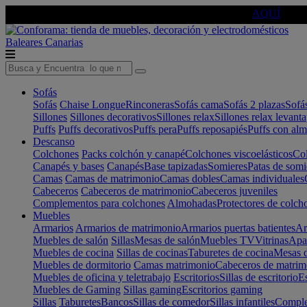
🔵Cambia tu electro con
-10% EXTRA
de descuento ☑️
AQUÍ
Baleares
Canarias
Sofás
Sofás
Chaise Longue
Rinconeras
Sofás cama
Sofás 2 plazas
Sofá
Sillones
Sillones decorativos
Sillones relax
Sillones relax levant
Puffs
Puffs decorativos
Puffs pera
Puffs reposapiés
Puffs con al
Descanso
Colchones
Packs colchón y canapé
Colchones viscoelásticos
Col
Canapés y bases
Canapés
Base tapizadas
Somieres
Patas de somi
Camas
Camas de matrimonio
Camas dobles
Camas individuales
Cabeceros
Cabeceros de matrimonio
Cabeceros juveniles
Complementos para colchones
Almohadas
Protectores de colch
Muebles
Armarios
Armarios de matrimonio
Armarios puertas batientes
Ar
Muebles de salón
Sillas
Mesas de salón
Muebles TV
Vitrinas
Apa
Muebles de cocina
Sillas de cocinas
Taburetes de cocina
Mesas d
Muebles de dormitorio
Camas matrimonio
Cabeceros de matrim
Muebles de oficina y teletrabajo
Escritorios
Sillas de escritorio
Es
Muebles de Gaming
Sillas gaming
Escritorios gaming
Sillas
Taburetes
Bancos
Sillas de comedor
Sillas infantiles
Complem