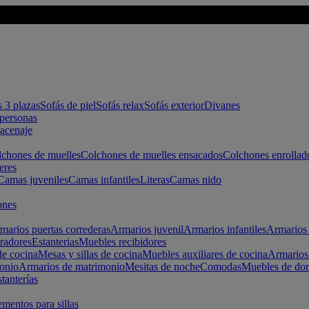
s 3 plazas
Sofás de piel
Sofás relax
Sofás exterior
Divanes
apersonas
macenaje
chones de muelles
Colchones de muelles ensacados
Colchones enrollad
eres
Camas juveniles
Camas infantiles
Literas
Camas nido
ones
marios puertas correderas
Armarios juvenil
Armarios infantiles
Armarios 
radores
Estanterias
Muebles recibidores
e cocina
Mesas y sillas de cocina
Muebles auxiliares de cocina
Armarios
onio
Armarios de matrimonio
Mesitas de noche
Comodas
Muebles de dor
tanterías
entos para sillas