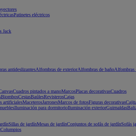
oyectores
éctricas
Patinetes eléctricos
s Jack
ras antideslizantes
Alfombras de exterior
Alfombras de baño
Alfombras 
Canvas
Cuadros pintados a mano
Marcos
Placas decorativas
Cuadros
s
Biombos
Cestas
Baúles
Revisteros
Cajas
s artificiales
Maceteros
Jarrones
Marcos de fotos
Figuras decorativas
Cajit
muebles
Iluminación para dormitorio
Iluminación exterior
Guirnaldas
Bali
ardín
Sillas de jardín
Mesas de jardín
Conjuntos de sofás de jardín
Sofás j
s
Columpios