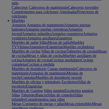
nido
Cabeceros
Cabeceros de matrimonio
Cabeceros juveniles
Complementos para colchones
Almohadas
Protectores de
colchones
Muebles
Armarios
Armarios de matrimonio
Armarios puertas
batientes
Armarios puertas correderas
Armarios
juvenil
Armarios infantiles
Armarios esquineros
Armarios
vestidores
Armarios auxiliares
Zapateros
Muebles de salón
Sillas
Mesas de salón
Muebles
TV
Vitrinas
Aparadores
Estanterias
Muebles recibidores
Muebles de cocina
Sillas de cocinas
Taburetes de cocina
Mesas
de cocina
Mesas y sillas de cocina
Muebles auxiliares de
cocina
Armarios de cocina
Cocinas modulares
Cocinas
completas
Cocinas a medida
Muebles de dormitorio
Camas matrimonio
Cabeceros de
matrimonio
Armarios de matrimonio
Mesitas de
noche
Comodas
Muebles de dormitorio juvenil
Muebles de oficina y teletrabajo
Escritorios
Sillas de
escritorio
Estanterías
Muebles de Gaming
Sillas gaming
Escritorios gaming
Sillas
Taburetes
Bancos
Sillas de comedor
Sillas
infantiles
Complementos para sillas
Mesas
Conjuntos de mesas y sillas
Mesas extensibles
Mesas
altas
Mesas multiusos