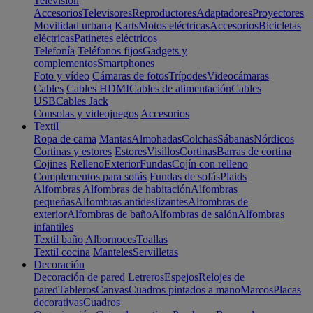
Televisión
Accesorios
Televisores
Reproductores
Adaptadores
Proyectores
Movilidad urbana
Karts
Motos eléctricas
Accesorios
Bicicletas
eléctricas
Patinetes eléctricos
Telefonía
Teléfonos fijos
Gadgets y
complementos
Smartphones
Foto y vídeo
Cámaras de fotos
Trípodes
Videocámaras
Cables
Cables HDMI
Cables de alimentación
Cables
USB
Cables Jack
Consolas y videojuegos
Accesorios
Textil
Ropa de cama
Mantas
Almohadas
Colchas
Sábanas
Nórdicos
Cortinas y estores
Estores
Visillos
Cortinas
Barras de cortina
Cojines
Relleno
Exterior
Fundas
Cojín con relleno
Complementos para sofás
Fundas de sofás
Plaids
Alfombras
Alfombras de habitación
Alfombras
pequeñas
Alfombras antideslizantes
Alfombras de
exterior
Alfombras de baño
Alfombras de salón
Alfombras
infantiles
Textil baño
Albornoces
Toallas
Textil cocina
Manteles
Servilletas
Decoración
Decoración de pared
Letreros
Espejos
Relojes de
pared
Tableros
Canvas
Cuadros pintados a mano
Marcos
Placas
decorativas
Cuadros