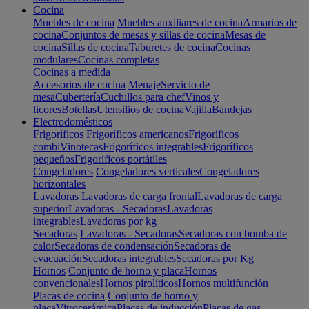
Cocina
Muebles de cocina
Muebles auxiliares de cocina
Armarios de
cocina
Conjuntos de mesas y sillas de cocina
Mesas de
cocina
Sillas de cocina
Taburetes de cocina
Cocinas
modulares
Cocinas completas
Cocinas a medida
Accesorios de cocina
Menaje
Servicio de
mesa
Cubertería
Cuchillos para chef
Vinos y
licores
Botellas
Utensilios de cocina
Vajilla
Bandejas
Electrodomésticos
Frigoríficos
Frigoríficos americanos
Frigoríficos
combi
Vinotecas
Frigoríficos integrables
Frigoríficos
pequeños
Frigoríficos portátiles
Congeladores
Congeladores verticales
Congeladores
horizontales
Lavadoras
Lavadoras de carga frontal
Lavadoras de carga
superior
Lavadoras - Secadoras
Lavadoras
integrables
Lavadoras por kg
Secadoras
Lavadoras - Secadoras
Secadoras con bomba de
calor
Secadoras de condensación
Secadoras de
evacuación
Secadoras integrables
Secadoras por Kg
Hornos
Conjunto de horno y placa
Hornos
convencionales
Hornos pirolíticos
Hornos multifunción
Placas de cocina
Conjunto de horno y
placa
Vitrocerámica
Placas de inducción
Placas de gas