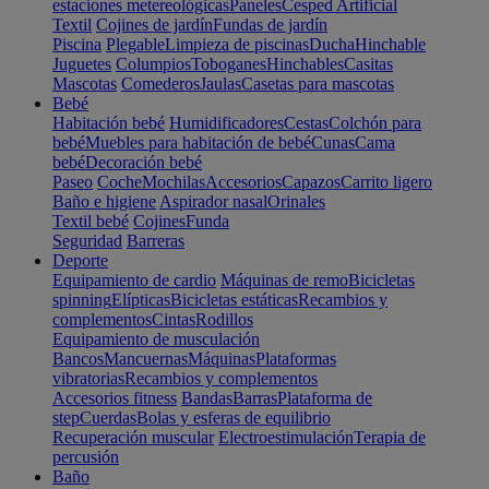
estaciones metereológicas
Paneles
Cesped Artificial
Textil
Cojines de jardín
Fundas de jardín
Piscina
Plegable
Limpieza de piscinas
Ducha
Hinchable
Juguetes
Columpios
Toboganes
Hinchables
Casitas
Mascotas
Comederos
Jaulas
Casetas para mascotas
Bebé
Habitación bebé
Humidificadores
Cestas
Colchón para
bebé
Muebles para habitación de bebé
Cunas
Cama
bebé
Decoración bebé
Paseo
Coche
Mochilas
Accesorios
Capazos
Carrito ligero
Baño e higiene
Aspirador nasal
Orinales
Textil bebé
Cojines
Funda
Seguridad
Barreras
Deporte
Equipamiento de cardio
Máquinas de remo
Bicicletas
spinning
Elípticas
Bicicletas estáticas
Recambios y
complementos
Cintas
Rodillos
Equipamiento de musculación
Bancos
Mancuernas
Máquinas
Plataformas
vibratorias
Recambios y complementos
Accesorios fitness
Bandas
Barras
Plataforma de
step
Cuerdas
Bolas y esferas de equilibrio
Recuperación muscular
Electroestimulación
Terapia de
percusión
Baño