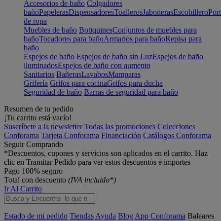
Accesorios de baño
Colgadores
baño
Papeleras
Dispensadores
Toalleros
Jaboneras
Escobillero
Port
de ropa
Muebles de baño
Botiquines
Conjuntos de muebles para
baño
Tocadores para baño
Armarios para baño
Repisa para
baño
Espejos de baño
Espejos de baño sin Luz
Espejos de baño
iluminados
Espejos de baño con aumento
Sanitarios
Bañeras
Lavabos
Mamparas
Grifería
Grifos para cocina
Grifos para ducha
Seguridad de baño
Barras de seguridad para baño
Resumen de tu pedido
¡Tu carrito está vacío!
Suscríbete a la newsletter
Todas las promociones
Colecciones
Conforama
Tarjeta Conforama
Financiación
Catálogos Conforama
Seguir Comprando
*Descuentos, cupones y servicios son aplicados en el carrito. Haz
clic en Tramitar Pedido para ver estos descuentos e importes
Pago 100% seguro
Total con descuento
(IVA incluido*)
Ir Al Carrito
Estado de mi pedido
Tiendas
Ayuda
Blog
App Conforama
Baleares