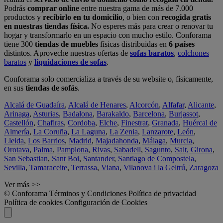
Podrás
comprar online
entre nuestra gama de más de 7.000
productos y
recibirlo en tu domicilio
, o bien con
recogida gratis
en nuestras tiendas física.
No esperes más para crear o renovar tu
hogar y transformarlo en un espacio con mucho estilo. Conforama
tiene 300
tiendas de muebles
físicas distribuidas en
6 países
distintos. Aproveche nuestras ofertas de
sofas baratos
,
colchones
baratos
y
liquidaciones de sofas
.
Conforama solo comercializa a través de su website o, físicamente,
en sus
tiendas de sofás
.
Alcalá de Guadaíra
,
Alcalá de Henares
,
Alcorcón
,
Alfafar
,
Alicante
,
Arinaga
,
Asturias
,
Badalona
,
Barakaldo
,
Barcelona
,
Burjassot
,
Castellón
,
Chafiras
,
Cordoba
,
Elche
,
Finestrat
,
Granada
,
Huércal de
Almería
,
La Coruña
,
La Laguna
,
La Zenia
,
Lanzarote
,
León
,
Lleida
,
Los Barrios
,
Madrid
,
Majadahonda
,
Málaga
,
Murcia
,
Orotava
,
Palma
,
Pamplona
,
Rivas
,
Sabadell
,
Sagunto
,
Salt, Girona
,
San Sebastian
,
Sant Boi
,
Santander
,
Santiago de Compostela
,
Sevilla
,
Tamaraceite
,
Terrassa
,
Viana
,
Vilanova i la Geltrú
,
Zaragoza
Ver más >>
© Conforama
Términos y Condiciones
Política de privacidad
Política de cookies
Configuración de Cookies