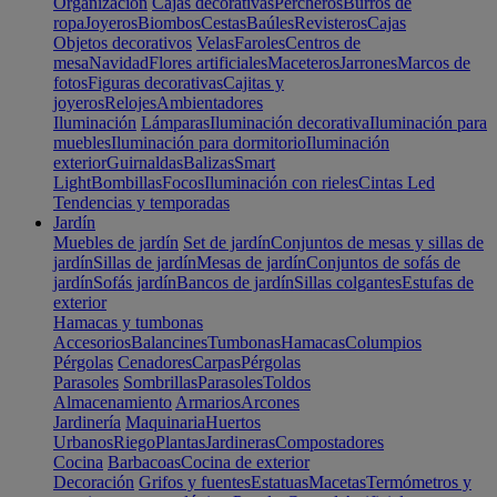
Organización
Cajas decorativas
Percheros
Burros de
ropa
Joyeros
Biombos
Cestas
Baúles
Revisteros
Cajas
Objetos decorativos
Velas
Faroles
Centros de
mesa
Navidad
Flores artificiales
Maceteros
Jarrones
Marcos de
fotos
Figuras decorativas
Cajitas y
joyeros
Relojes
Ambientadores
Iluminación
Lámparas
Iluminación decorativa
Iluminación para
muebles
Iluminación para dormitorio
Iluminación
exterior
Guirnaldas
Balizas
Smart
Light
Bombillas
Focos
Iluminación con rieles
Cintas Led
Tendencias y temporadas
Jardín
Muebles de jardín
Set de jardín
Conjuntos de mesas y sillas de
jardín
Sillas de jardín
Mesas de jardín
Conjuntos de sofás de
jardín
Sofás jardín
Bancos de jardín
Sillas colgantes
Estufas de
exterior
Hamacas y tumbonas
Accesorios
Balancines
Tumbonas
Hamacas
Columpios
Pérgolas
Cenadores
Carpas
Pérgolas
Parasoles
Sombrillas
Parasoles
Toldos
Almacenamiento
Armarios
Arcones
Jardinería
Maquinaria
Huertos
Urbanos
Riego
Plantas
Jardineras
Compostadores
Cocina
Barbacoas
Cocina de exterior
Decoración
Grifos y fuentes
Estatuas
Macetas
Termómetros y