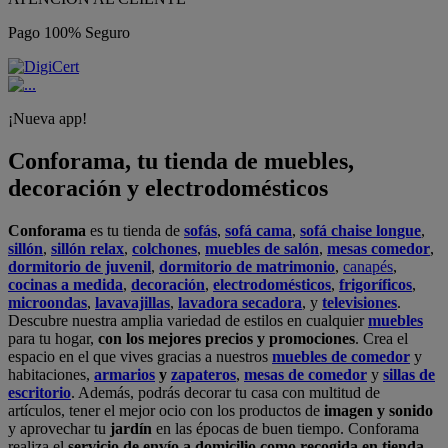
Pago 100% Seguro
¡Nueva app!
Conforama, tu tienda de muebles,
decoración y electrodomésticos
Conforama
es tu tienda de
sofás
,
sofá cama
,
sofá chaise longue
,
sillón
,
sillón relax
,
colchones
,
muebles de salón
,
mesas comedor
,
dormitorio de juvenil
,
dormitorio de matrimonio
,
canapés
,
cocinas a medida
,
decoración
,
electrodomésticos
,
frigoríficos
,
microondas
,
lavavajillas
,
lavadora secadora
, y
televisiones
.
Descubre nuestra amplia variedad de estilos en cualquier
muebles
para tu hogar,
con los mejores precios y promociones
. Crea el
espacio en el que vives gracias a nuestros
muebles de comedor
y
habitaciones,
armarios
y
zapateros
,
mesas de comedor
y
sillas de
escritorio
. Además, podrás decorar tu casa con multitud de
artículos, tener el mejor ocio con los productos de
imagen y sonido
y aprovechar tu
jardín
en las épocas de buen tiempo. Conforama
realiza el
servicio de envío a domicilio como recogida en tienda.