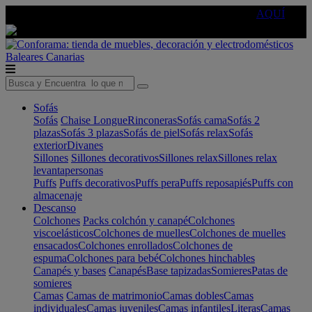
🔵Cambia tu electro con
-10% EXTRA
de descuento ☑️
AQUÍ
Baleares
Canarias
Sofás
Sofás
Chaise Longue
Rinconeras
Sofás cama
Sofás 2
plazas
Sofás 3 plazas
Sofás de piel
Sofás relax
Sofás
exterior
Divanes
Sillones
Sillones decorativos
Sillones relax
Sillones relax
levantapersonas
Puffs
Puffs decorativos
Puffs pera
Puffs reposapiés
Puffs con
almacenaje
Descanso
Colchones
Packs colchón y canapé
Colchones
viscoelásticos
Colchones de muelles
Colchones de muelles
ensacados
Colchones enrollados
Colchones de
espuma
Colchones para bebé
Colchones hinchables
Canapés y bases
Canapés
Base tapizadas
Somieres
Patas de
somieres
Camas
Camas de matrimonio
Camas dobles
Camas
individuales
Camas juveniles
Camas infantiles
Literas
Camas