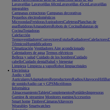
Lavavajillas
Lavavajillas 60cm
Lavavajillas 45cm
Lavavajillas
integrables
Campanas extractoras
Campanas decorativas
Pequeños electrodomésticos
Microondas
Freidoras
Aspiradores
Cafeteras
Planchas de
asar
Batidoras
Amasadores
Robots de Cocina
Balanzas de
Cocina
Tostadoras
Calefacción
Termoventiladores
Convectores
Estufas
Radiadores
Calefactores
D
Térmicos
Humidificadores
Climatización
Ventiladores
Aire acondicionado
Calentadores de agua
Termos eléctricos
Belleza y salud
Cuidado de los hombres
Cuidado
cabello
Cuidado dental
Salud y bienestar
Limpieza
Limpieza a vapor
Robot limpiacristales
Electrónica
Audio y hifi
Auriculares
Adaptadores
Reproductores
Radios
Altavoces
Hifi
Bar
de sonido
Audio car y GPS
Micrófonos
Informática
Almacenamiento
Tablets
Complementos
Portátiles
Impresoras
Gaming & streaming
Monitores gaming
Accesorios
Smart home
Timbres
Cámaras
Altavoces
Wearables
Smartwatches