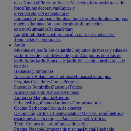
mesa
Navidad
Flores artificiales
Maceteros
Jarrones
Marcos de
fotos
Figuras decorativas
Cajitas y
joyeros
Relojes
Ambientadores
Iluminación
Lámparas
Iluminación decorativa
Iluminación para
muebles
Iluminación para dormitorio
Iluminación
exterior
Guirnaldas
Balizas
Smart
Light
Bombillas
Focos
Iluminación con rieles
Cintas Led
Tendencias y temporadas
Jardín
Muebles de jardín
Set de jardín
Conjuntos de mesas y sillas de
jardín
Sillas de jardín
Mesas de jardín
Conjuntos de sofás de
jardín
Sofás jardín
Bancos de jardín
Sillas colgantes
Estufas de
exterior
Hamacas y tumbonas
Accesorios
Balancines
Tumbonas
Hamacas
Columpios
Pérgolas
Cenadores
Carpas
Pérgolas
Parasoles
Sombrillas
Parasoles
Toldos
Almacenamiento
Armarios
Arcones
Jardinería
Maquinaria
Huertos
Urbanos
Riego
Plantas
Jardineras
Compostadores
Cocina
Barbacoas
Cocina de exterior
Decoración
Grifos y fuentes
Estatuas
Macetas
Termómetros y
estaciones metereológicas
Paneles
Cesped Artificial
Textil
Cojines de jardín
Fundas de jardín
Piscina
Plegable
Limpieza de piscinas
Ducha
Hinchable