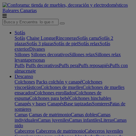
Baleares
Canarias
Sofás
Sofás
Chaise Longue
Rinconeras
Sofás cama
Sofás 2
plazas
Sofás 3 plazas
Sofás de piel
Sofás relax
Sofás
exterior
Divanes
Sillones
Sillones decorativos
Sillones relax
Sillones relax
levantapersonas
Puffs
Puffs decorativos
Puffs pera
Puffs reposapiés
Puffs con
almacenaje
Descanso
Colchones
Packs colchón y canapé
Colchones
viscoelásticos
Colchones de muelles
Colchones de muelles
ensacados
Colchones enrollados
Colchones de
espuma
Colchones para bebé
Colchones hinchables
Canapés y bases
Canapés
Base tapizadas
Somieres
Patas de
somieres
Camas
Camas de matrimonio
Camas dobles
Camas
individuales
Camas juveniles
Camas infantiles
Literas
Camas
nido
Cabeceros
Cabeceros de matrimonio
Cabeceros juveniles