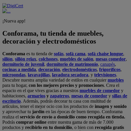
¡Nueva app!
Conforama, tu tienda de muebles,
decoración y electrodomésticos
Conforama
es tu tienda de
sofás
,
sofá cama
,
sofá chaise longue
,
sillón
,
sillón relax
,
colchones
,
muebles de salón
,
mesas comedor
,
dormitorio de juvenil
,
dormitorio de matrimonio
,
canapés
,
cocinas a medida
,
decoración
,
electrodomésticos
,
frigoríficos
,
microondas
,
lavavajillas
,
lavadora secadora
, y
televisiones
.
Descubre nuestra amplia variedad de estilos en cualquier
muebles
para tu hogar,
con los mejores precios y promociones
. Crea el
espacio en el que vives gracias a nuestros
muebles de comedor
y
habitaciones,
armarios
y
zapateros
,
mesas de comedor
y
sillas de
escritorio
. Además, podrás decorar tu casa con multitud de
artículos, tener el mejor ocio con los productos de
imagen y sonido
y aprovechar tu
jardín
en las épocas de buen tiempo. Conforama
realiza el
servicio de envío a domicilio como recogida en tienda.
Podrás
comprar online
entre nuestra gama de más de 7.000
productos y
recibirlo en tu domicilio
, o bien con
recogida gratis