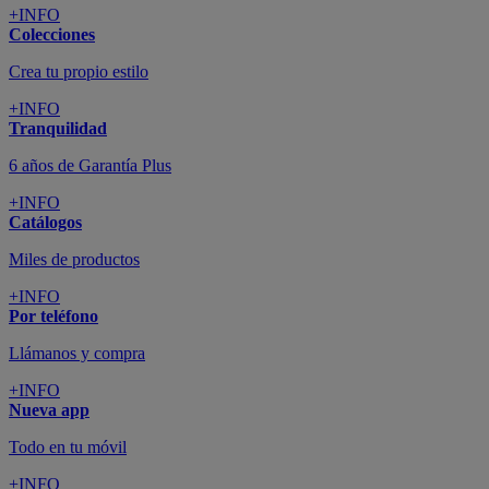
+INFO
Colecciones
Crea tu propio estilo
+INFO
Tranquilidad
6 años de Garantía Plus
+INFO
Catálogos
Miles de productos
+INFO
Por teléfono
Llámanos y compra
+INFO
Nueva app
Todo en tu móvil
+INFO