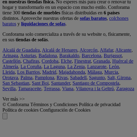
en nuestras tiendas física.
No esperes más para crear o renovar tu
hogar y transformarlo en un espacio con mucho estilo. Conforama
tiene 300
tiendas de muebles
físicas distribuidas en
6 países
distintos. Aproveche nuestras ofertas de
sofas baratos
,
colchones
baratos
y
liquidaciones de sofas
.
Conforama solo comercializa a través de su website o, físicamente,
en sus
tiendas de sofás
.
Alcalá de Guadaíra
,
Alcalá de Henares
,
Alcorcón
,
Alfafar
,
Alicante
,
Arinaga
,
Asturias
,
Badalona
,
Barakaldo
,
Barcelona
,
Burjassot
,
Castellón
,
Chafiras
,
Cordoba
,
Elche
,
Finestrat
,
Granada
,
Huércal de
Almería
,
La Coruña
,
La Laguna
,
La Zenia
,
Lanzarote
,
León
,
Lleida
,
Los Barrios
,
Madrid
,
Majadahonda
,
Málaga
,
Murcia
,
Orotava
,
Palma
,
Pamplona
,
Rivas
,
Sabadell
,
Sagunto
,
Salt, Girona
,
San Sebastian
,
Sant Boi
,
Santander
,
Santiago de Compostela
,
Sevilla
,
Tamaraceite
,
Terrassa
,
Viana
,
Vilanova i la Geltrú
,
Zaragoza
Ver más >>
© Conforama
Términos y Condiciones
Política de privacidad
Política de cookies
Configuración de Cookies