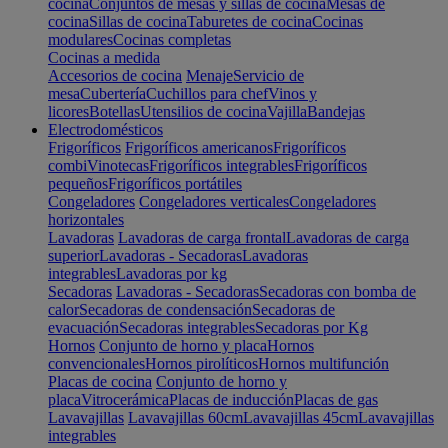
cocina
Conjuntos de mesas y sillas de cocina
Mesas de
cocina
Sillas de cocina
Taburetes de cocina
Cocinas
modulares
Cocinas completas
Cocinas a medida
Accesorios de cocina
Menaje
Servicio de
mesa
Cubertería
Cuchillos para chef
Vinos y
licores
Botellas
Utensilios de cocina
Vajilla
Bandejas
Electrodomésticos
Frigoríficos
Frigoríficos americanos
Frigoríficos
combi
Vinotecas
Frigoríficos integrables
Frigoríficos
pequeños
Frigoríficos portátiles
Congeladores
Congeladores verticales
Congeladores
horizontales
Lavadoras
Lavadoras de carga frontal
Lavadoras de carga
superior
Lavadoras - Secadoras
Lavadoras
integrables
Lavadoras por kg
Secadoras
Lavadoras - Secadoras
Secadoras con bomba de
calor
Secadoras de condensación
Secadoras de
evacuación
Secadoras integrables
Secadoras por Kg
Hornos
Conjunto de horno y placa
Hornos
convencionales
Hornos pirolíticos
Hornos multifunción
Placas de cocina
Conjunto de horno y
placa
Vitrocerámica
Placas de inducción
Placas de gas
Lavavajillas
Lavavajillas 60cm
Lavavajillas 45cm
Lavavajillas
integrables