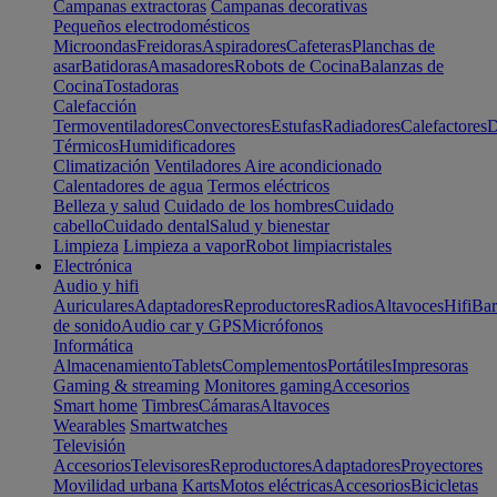
Campanas extractoras
Campanas decorativas
Pequeños electrodomésticos
Microondas
Freidoras
Aspiradores
Cafeteras
Planchas de
asar
Batidoras
Amasadores
Robots de Cocina
Balanzas de
Cocina
Tostadoras
Calefacción
Termoventiladores
Convectores
Estufas
Radiadores
Calefactores
D
Térmicos
Humidificadores
Climatización
Ventiladores
Aire acondicionado
Calentadores de agua
Termos eléctricos
Belleza y salud
Cuidado de los hombres
Cuidado
cabello
Cuidado dental
Salud y bienestar
Limpieza
Limpieza a vapor
Robot limpiacristales
Electrónica
Audio y hifi
Auriculares
Adaptadores
Reproductores
Radios
Altavoces
Hifi
Bar
de sonido
Audio car y GPS
Micrófonos
Informática
Almacenamiento
Tablets
Complementos
Portátiles
Impresoras
Gaming & streaming
Monitores gaming
Accesorios
Smart home
Timbres
Cámaras
Altavoces
Wearables
Smartwatches
Televisión
Accesorios
Televisores
Reproductores
Adaptadores
Proyectores
Movilidad urbana
Karts
Motos eléctricas
Accesorios
Bicicletas