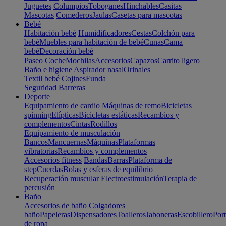
Juguetes
Columpios
Toboganes
Hinchables
Casitas
Mascotas
Comederos
Jaulas
Casetas para mascotas
Bebé
Habitación bebé
Humidificadores
Cestas
Colchón para
bebé
Muebles para habitación de bebé
Cunas
Cama
bebé
Decoración bebé
Paseo
Coche
Mochilas
Accesorios
Capazos
Carrito ligero
Baño e higiene
Aspirador nasal
Orinales
Textil bebé
Cojines
Funda
Seguridad
Barreras
Deporte
Equipamiento de cardio
Máquinas de remo
Bicicletas
spinning
Elípticas
Bicicletas estáticas
Recambios y
complementos
Cintas
Rodillos
Equipamiento de musculación
Bancos
Mancuernas
Máquinas
Plataformas
vibratorias
Recambios y complementos
Accesorios fitness
Bandas
Barras
Plataforma de
step
Cuerdas
Bolas y esferas de equilibrio
Recuperación muscular
Electroestimulación
Terapia de
percusión
Baño
Accesorios de baño
Colgadores
baño
Papeleras
Dispensadores
Toalleros
Jaboneras
Escobillero
Port
de ropa