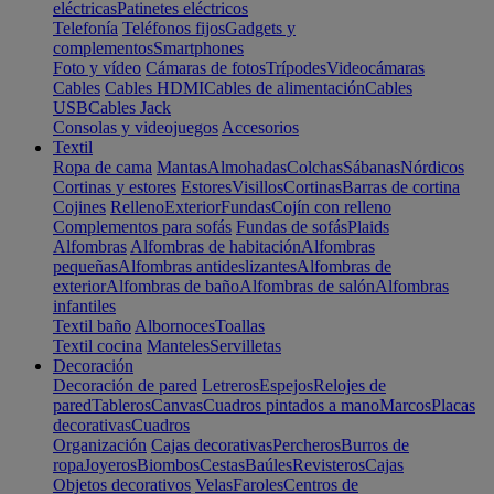
eléctricas
Patinetes eléctricos
Telefonía
Teléfonos fijos
Gadgets y
complementos
Smartphones
Foto y vídeo
Cámaras de fotos
Trípodes
Videocámaras
Cables
Cables HDMI
Cables de alimentación
Cables
USB
Cables Jack
Consolas y videojuegos
Accesorios
Textil
Ropa de cama
Mantas
Almohadas
Colchas
Sábanas
Nórdicos
Cortinas y estores
Estores
Visillos
Cortinas
Barras de cortina
Cojines
Relleno
Exterior
Fundas
Cojín con relleno
Complementos para sofás
Fundas de sofás
Plaids
Alfombras
Alfombras de habitación
Alfombras
pequeñas
Alfombras antideslizantes
Alfombras de
exterior
Alfombras de baño
Alfombras de salón
Alfombras
infantiles
Textil baño
Albornoces
Toallas
Textil cocina
Manteles
Servilletas
Decoración
Decoración de pared
Letreros
Espejos
Relojes de
pared
Tableros
Canvas
Cuadros pintados a mano
Marcos
Placas
decorativas
Cuadros
Organización
Cajas decorativas
Percheros
Burros de
ropa
Joyeros
Biombos
Cestas
Baúles
Revisteros
Cajas
Objetos decorativos
Velas
Faroles
Centros de