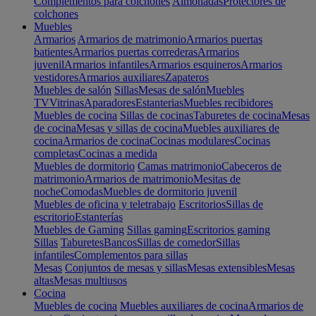
Complementos para colchones
Almohadas
Protectores de
colchones
Muebles
Armarios
Armarios de matrimonio
Armarios puertas
batientes
Armarios puertas correderas
Armarios
juvenil
Armarios infantiles
Armarios esquineros
Armarios
vestidores
Armarios auxiliares
Zapateros
Muebles de salón
Sillas
Mesas de salón
Muebles
TV
Vitrinas
Aparadores
Estanterias
Muebles recibidores
Muebles de cocina
Sillas de cocinas
Taburetes de cocina
Mesas
de cocina
Mesas y sillas de cocina
Muebles auxiliares de
cocina
Armarios de cocina
Cocinas modulares
Cocinas
completas
Cocinas a medida
Muebles de dormitorio
Camas matrimonio
Cabeceros de
matrimonio
Armarios de matrimonio
Mesitas de
noche
Comodas
Muebles de dormitorio juvenil
Muebles de oficina y teletrabajo
Escritorios
Sillas de
escritorio
Estanterías
Muebles de Gaming
Sillas gaming
Escritorios gaming
Sillas
Taburetes
Bancos
Sillas de comedor
Sillas
infantiles
Complementos para sillas
Mesas
Conjuntos de mesas y sillas
Mesas extensibles
Mesas
altas
Mesas multiusos
Cocina
Muebles de cocina
Muebles auxiliares de cocina
Armarios de