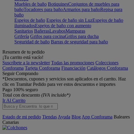
Muebles de baño
Botiquines
Conjuntos de muebles para
baño
Tocadores para baño
Armarios para baño
Repisa para
baño
Espejos de baño
Espejos de baño sin Luz
Espejos de baño
iluminados
Espejos de baño con aumento
Sanitarios
Bañeras
Lavabos
Mamparas
Grifería
Grifos para cocina
Grifos para ducha
Seguridad de baño
Barras de seguridad para baño
Resumen de tu pedido
¡Tu carrito está vacío!
Suscríbete a la newsletter
Todas las promociones
Colecciones
Conforama
Tarjeta Conforama
Financiación
Catálogos Conforama
Seguir Comprando
*Descuentos, cupones y servicios son aplicados en el carrito. Haz
clic en Tramitar Pedido para ver estos descuentos e importes
Pago 100% seguro
Total con descuento
(IVA incluido*)
Ir Al Carrito
Estado de mi pedido
Tiendas
Ayuda
Blog
App Conforama
Baleares
Canarias