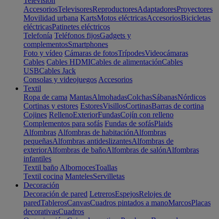
Televisión
Accesorios
Televisores
Reproductores
Adaptadores
Proyectores
Movilidad urbana
Karts
Motos eléctricas
Accesorios
Bicicletas
eléctricas
Patinetes eléctricos
Telefonía
Teléfonos fijos
Gadgets y
complementos
Smartphones
Foto y vídeo
Cámaras de fotos
Trípodes
Videocámaras
Cables
Cables HDMI
Cables de alimentación
Cables
USB
Cables Jack
Consolas y videojuegos
Accesorios
Textil
Ropa de cama
Mantas
Almohadas
Colchas
Sábanas
Nórdicos
Cortinas y estores
Estores
Visillos
Cortinas
Barras de cortina
Cojines
Relleno
Exterior
Fundas
Cojín con relleno
Complementos para sofás
Fundas de sofás
Plaids
Alfombras
Alfombras de habitación
Alfombras
pequeñas
Alfombras antideslizantes
Alfombras de
exterior
Alfombras de baño
Alfombras de salón
Alfombras
infantiles
Textil baño
Albornoces
Toallas
Textil cocina
Manteles
Servilletas
Decoración
Decoración de pared
Letreros
Espejos
Relojes de
pared
Tableros
Canvas
Cuadros pintados a mano
Marcos
Placas
decorativas
Cuadros