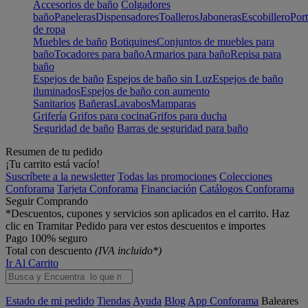
Accesorios de baño
Colgadores
baño
Papeleras
Dispensadores
Toalleros
Jaboneras
Escobillero
Port
de ropa
Muebles de baño
Botiquines
Conjuntos de muebles para
baño
Tocadores para baño
Armarios para baño
Repisa para
baño
Espejos de baño
Espejos de baño sin Luz
Espejos de baño
iluminados
Espejos de baño con aumento
Sanitarios
Bañeras
Lavabos
Mamparas
Grifería
Grifos para cocina
Grifos para ducha
Seguridad de baño
Barras de seguridad para baño
Resumen de tu pedido
¡Tu carrito está vacío!
Suscríbete a la newsletter
Todas las promociones
Colecciones
Conforama
Tarjeta Conforama
Financiación
Catálogos Conforama
Seguir Comprando
*Descuentos, cupones y servicios son aplicados en el carrito. Haz
clic en Tramitar Pedido para ver estos descuentos e importes
Pago 100% seguro
Total con descuento
(IVA incluido*)
Ir Al Carrito
Estado de mi pedido
Tiendas
Ayuda
Blog
App Conforama
Baleares