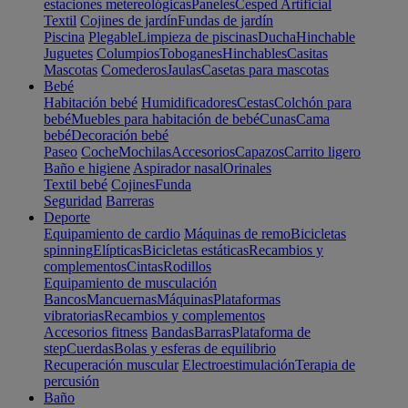
estaciones metereológicas
Paneles
Cesped Artificial
Textil
Cojines de jardín
Fundas de jardín
Piscina
Plegable
Limpieza de piscinas
Ducha
Hinchable
Juguetes
Columpios
Toboganes
Hinchables
Casitas
Mascotas
Comederos
Jaulas
Casetas para mascotas
Bebé
Habitación bebé
Humidificadores
Cestas
Colchón para
bebé
Muebles para habitación de bebé
Cunas
Cama
bebé
Decoración bebé
Paseo
Coche
Mochilas
Accesorios
Capazos
Carrito ligero
Baño e higiene
Aspirador nasal
Orinales
Textil bebé
Cojines
Funda
Seguridad
Barreras
Deporte
Equipamiento de cardio
Máquinas de remo
Bicicletas
spinning
Elípticas
Bicicletas estáticas
Recambios y
complementos
Cintas
Rodillos
Equipamiento de musculación
Bancos
Mancuernas
Máquinas
Plataformas
vibratorias
Recambios y complementos
Accesorios fitness
Bandas
Barras
Plataforma de
step
Cuerdas
Bolas y esferas de equilibrio
Recuperación muscular
Electroestimulación
Terapia de
percusión
Baño