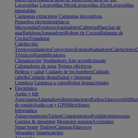
Lavavajillas
Lavavajillas 60cm
Lavavajillas 45cm
Lavavajillas
integrables
Campanas extractoras
Campanas decorativas
Pequeños electrodomésticos
Microondas
Freidoras
Aspiradores
Cafeteras
Planchas de
asar
Batidoras
Amasadores
Robots de Cocina
Balanzas de
Cocina
Tostadoras
Calefacción
Termoventiladores
Convectores
Estufas
Radiadores
Calefactores
D
Térmicos
Humidificadores
Climatización
Ventiladores
Aire acondicionado
Calentadores de agua
Termos eléctricos
Belleza y salud
Cuidado de los hombres
Cuidado
cabello
Cuidado dental
Salud y bienestar
Limpieza
Limpieza a vapor
Robot limpiacristales
Electrónica
Audio y hifi
Auriculares
Adaptadores
Reproductores
Radios
Altavoces
Hifi
Bar
de sonido
Audio car y GPS
Micrófonos
Informática
Almacenamiento
Tablets
Complementos
Portátiles
Impresoras
Gaming & streaming
Monitores gaming
Accesorios
Smart home
Timbres
Cámaras
Altavoces
Wearables
Smartwatches