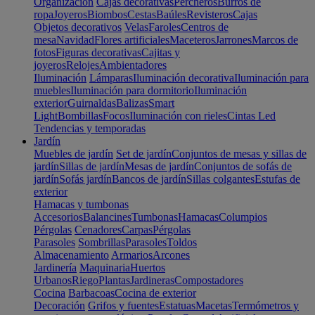
Organización
Cajas decorativas
Percheros
Burros de
ropa
Joyeros
Biombos
Cestas
Baúles
Revisteros
Cajas
Objetos decorativos
Velas
Faroles
Centros de
mesa
Navidad
Flores artificiales
Maceteros
Jarrones
Marcos de
fotos
Figuras decorativas
Cajitas y
joyeros
Relojes
Ambientadores
Iluminación
Lámparas
Iluminación decorativa
Iluminación para
muebles
Iluminación para dormitorio
Iluminación
exterior
Guirnaldas
Balizas
Smart
Light
Bombillas
Focos
Iluminación con rieles
Cintas Led
Tendencias y temporadas
Jardín
Muebles de jardín
Set de jardín
Conjuntos de mesas y sillas de
jardín
Sillas de jardín
Mesas de jardín
Conjuntos de sofás de
jardín
Sofás jardín
Bancos de jardín
Sillas colgantes
Estufas de
exterior
Hamacas y tumbonas
Accesorios
Balancines
Tumbonas
Hamacas
Columpios
Pérgolas
Cenadores
Carpas
Pérgolas
Parasoles
Sombrillas
Parasoles
Toldos
Almacenamiento
Armarios
Arcones
Jardinería
Maquinaria
Huertos
Urbanos
Riego
Plantas
Jardineras
Compostadores
Cocina
Barbacoas
Cocina de exterior
Decoración
Grifos y fuentes
Estatuas
Macetas
Termómetros y