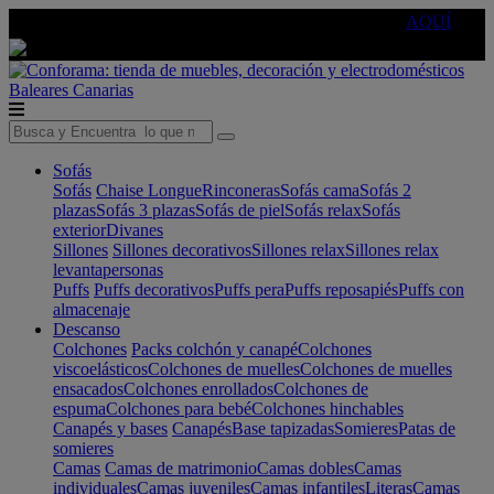
🔵Cambia tu electro con
-10% EXTRA
de descuento ☑️
AQUÍ
Baleares
Canarias
Sofás
Sofás
Chaise Longue
Rinconeras
Sofás cama
Sofás 2
plazas
Sofás 3 plazas
Sofás de piel
Sofás relax
Sofás
exterior
Divanes
Sillones
Sillones decorativos
Sillones relax
Sillones relax
levantapersonas
Puffs
Puffs decorativos
Puffs pera
Puffs reposapiés
Puffs con
almacenaje
Descanso
Colchones
Packs colchón y canapé
Colchones
viscoelásticos
Colchones de muelles
Colchones de muelles
ensacados
Colchones enrollados
Colchones de
espuma
Colchones para bebé
Colchones hinchables
Canapés y bases
Canapés
Base tapizadas
Somieres
Patas de
somieres
Camas
Camas de matrimonio
Camas dobles
Camas
individuales
Camas juveniles
Camas infantiles
Literas
Camas