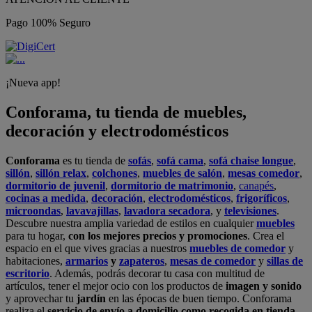
Pago 100% Seguro
¡Nueva app!
Conforama, tu tienda de muebles,
decoración y electrodomésticos
Conforama
es tu tienda de
sofás
,
sofá cama
,
sofá chaise longue
,
sillón
,
sillón relax
,
colchones
,
muebles de salón
,
mesas comedor
,
dormitorio de juvenil
,
dormitorio de matrimonio
,
canapés
,
cocinas a medida
,
decoración
,
electrodomésticos
,
frigoríficos
,
microondas
,
lavavajillas
,
lavadora secadora
, y
televisiones
.
Descubre nuestra amplia variedad de estilos en cualquier
muebles
para tu hogar,
con los mejores precios y promociones
. Crea el
espacio en el que vives gracias a nuestros
muebles de comedor
y
habitaciones,
armarios
y
zapateros
,
mesas de comedor
y
sillas de
escritorio
. Además, podrás decorar tu casa con multitud de
artículos, tener el mejor ocio con los productos de
imagen y sonido
y aprovechar tu
jardín
en las épocas de buen tiempo. Conforama
realiza el
servicio de envío a domicilio como recogida en tienda.