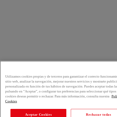
Utilizamos cookies propias y de terceros para garantizar el correcto funcionami
sitio web, analizar la navegación, mejorar nuestros servicios y mostrarte public
personalizada en función de tus hábitos de navegación. Puedes aceptar todas la
pulsando en “Aceptar”, o configurar tus preferencias para seleccionar qué tipos
cookies deseas permitir o rechazar. Para más información, consulta nuestra
Pol
Cookies
Aceptar Cookies
Rechazar todas