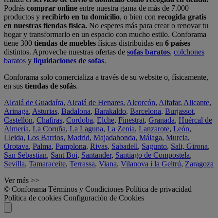
Podrás
comprar online
entre nuestra gama de más de 7.000
productos y
recibirlo en tu domicilio
, o bien con
recogida gratis
en nuestras tiendas física.
No esperes más para crear o renovar tu
hogar y transformarlo en un espacio con mucho estilo. Conforama
tiene 300
tiendas de muebles
físicas distribuidas en
6 países
distintos. Aproveche nuestras ofertas de
sofas baratos
,
colchones
baratos
y
liquidaciones de sofas
.
Conforama solo comercializa a través de su website o, físicamente,
en sus
tiendas de sofás
.
Alcalá de Guadaíra
,
Alcalá de Henares
,
Alcorcón
,
Alfafar
,
Alicante
,
Arinaga
,
Asturias
,
Badalona
,
Barakaldo
,
Barcelona
,
Burjassot
,
Castellón
,
Chafiras
,
Cordoba
,
Elche
,
Finestrat
,
Granada
,
Huércal de
Almería
,
La Coruña
,
La Laguna
,
La Zenia
,
Lanzarote
,
León
,
Lleida
,
Los Barrios
,
Madrid
,
Majadahonda
,
Málaga
,
Murcia
,
Orotava
,
Palma
,
Pamplona
,
Rivas
,
Sabadell
,
Sagunto
,
Salt, Girona
,
San Sebastian
,
Sant Boi
,
Santander
,
Santiago de Compostela
,
Sevilla
,
Tamaraceite
,
Terrassa
,
Viana
,
Vilanova i la Geltrú
,
Zaragoza
Ver más >>
© Conforama
Términos y Condiciones
Política de privacidad
Política de cookies
Configuración de Cookies