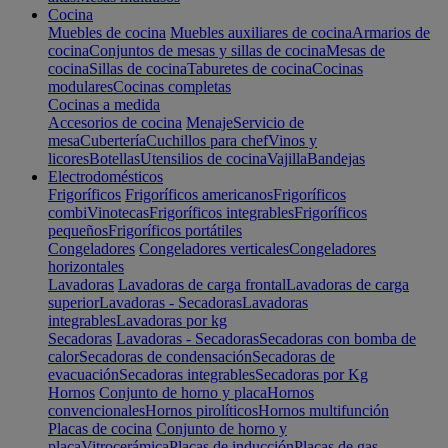
Cocina
Muebles de cocina
Muebles auxiliares de cocina
Armarios de
cocina
Conjuntos de mesas y sillas de cocina
Mesas de
cocina
Sillas de cocina
Taburetes de cocina
Cocinas
modulares
Cocinas completas
Cocinas a medida
Accesorios de cocina
Menaje
Servicio de
mesa
Cubertería
Cuchillos para chef
Vinos y
licores
Botellas
Utensilios de cocina
Vajilla
Bandejas
Electrodomésticos
Frigoríficos
Frigoríficos americanos
Frigoríficos
combi
Vinotecas
Frigoríficos integrables
Frigoríficos
pequeños
Frigoríficos portátiles
Congeladores
Congeladores verticales
Congeladores
horizontales
Lavadoras
Lavadoras de carga frontal
Lavadoras de carga
superior
Lavadoras - Secadoras
Lavadoras
integrables
Lavadoras por kg
Secadoras
Lavadoras - Secadoras
Secadoras con bomba de
calor
Secadoras de condensación
Secadoras de
evacuación
Secadoras integrables
Secadoras por Kg
Hornos
Conjunto de horno y placa
Hornos
convencionales
Hornos pirolíticos
Hornos multifunción
Placas de cocina
Conjunto de horno y
placa
Vitrocerámica
Placas de inducción
Placas de gas