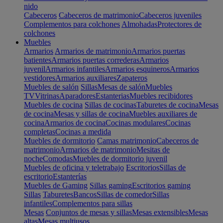
nido
Cabeceros
Cabeceros de matrimonio
Cabeceros juveniles
Complementos para colchones
Almohadas
Protectores de
colchones
Muebles
Armarios
Armarios de matrimonio
Armarios puertas
batientes
Armarios puertas correderas
Armarios
juvenil
Armarios infantiles
Armarios esquineros
Armarios
vestidores
Armarios auxiliares
Zapateros
Muebles de salón
Sillas
Mesas de salón
Muebles
TV
Vitrinas
Aparadores
Estanterias
Muebles recibidores
Muebles de cocina
Sillas de cocinas
Taburetes de cocina
Mesas
de cocina
Mesas y sillas de cocina
Muebles auxiliares de
cocina
Armarios de cocina
Cocinas modulares
Cocinas
completas
Cocinas a medida
Muebles de dormitorio
Camas matrimonio
Cabeceros de
matrimonio
Armarios de matrimonio
Mesitas de
noche
Comodas
Muebles de dormitorio juvenil
Muebles de oficina y teletrabajo
Escritorios
Sillas de
escritorio
Estanterías
Muebles de Gaming
Sillas gaming
Escritorios gaming
Sillas
Taburetes
Bancos
Sillas de comedor
Sillas
infantiles
Complementos para sillas
Mesas
Conjuntos de mesas y sillas
Mesas extensibles
Mesas
altas
Mesas multiusos