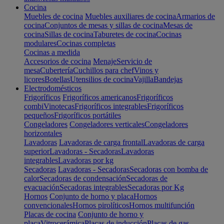
Cocina
Muebles de cocina
Muebles auxiliares de cocina
Armarios de
cocina
Conjuntos de mesas y sillas de cocina
Mesas de
cocina
Sillas de cocina
Taburetes de cocina
Cocinas
modulares
Cocinas completas
Cocinas a medida
Accesorios de cocina
Menaje
Servicio de
mesa
Cubertería
Cuchillos para chef
Vinos y
licores
Botellas
Utensilios de cocina
Vajilla
Bandejas
Electrodomésticos
Frigoríficos
Frigoríficos americanos
Frigoríficos
combi
Vinotecas
Frigoríficos integrables
Frigoríficos
pequeños
Frigoríficos portátiles
Congeladores
Congeladores verticales
Congeladores
horizontales
Lavadoras
Lavadoras de carga frontal
Lavadoras de carga
superior
Lavadoras - Secadoras
Lavadoras
integrables
Lavadoras por kg
Secadoras
Lavadoras - Secadoras
Secadoras con bomba de
calor
Secadoras de condensación
Secadoras de
evacuación
Secadoras integrables
Secadoras por Kg
Hornos
Conjunto de horno y placa
Hornos
convencionales
Hornos pirolíticos
Hornos multifunción
Placas de cocina
Conjunto de horno y
placa
Vitrocerámica
Placas de inducción
Placas de gas