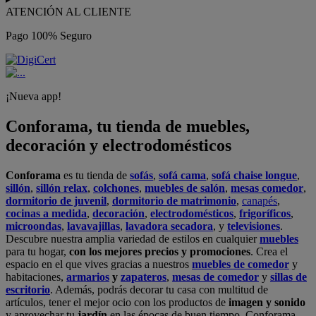
ATENCIÓN AL CLIENTE
Pago 100% Seguro
¡Nueva app!
Conforama, tu tienda de muebles,
decoración y electrodomésticos
Conforama
es tu tienda de
sofás
,
sofá cama
,
sofá chaise longue
,
sillón
,
sillón relax
,
colchones
,
muebles de salón
,
mesas comedor
,
dormitorio de juvenil
,
dormitorio de matrimonio
,
canapés
,
cocinas a medida
,
decoración
,
electrodomésticos
,
frigoríficos
,
microondas
,
lavavajillas
,
lavadora secadora
, y
televisiones
.
Descubre nuestra amplia variedad de estilos en cualquier
muebles
para tu hogar,
con los mejores precios y promociones
. Crea el
espacio en el que vives gracias a nuestros
muebles de comedor
y
habitaciones,
armarios
y
zapateros
,
mesas de comedor
y
sillas de
escritorio
. Además, podrás decorar tu casa con multitud de
artículos, tener el mejor ocio con los productos de
imagen y sonido
y aprovechar tu
jardín
en las épocas de buen tiempo. Conforama