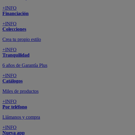
+INFO
Financiación
+INFO
Colecciones
Crea tu propio estilo
+INFO
Tranquilidad
6 años de Garantía Plus
+INFO
Catálogos
Miles de productos
+INFO
Por teléfono
Llámanos y compra
+INFO
Nueva app