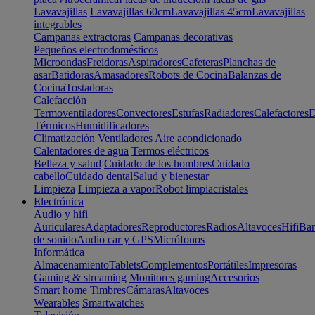
Lavavajillas
Lavavajillas 60cm
Lavavajillas 45cm
Lavavajillas
integrables
Campanas extractoras
Campanas decorativas
Pequeños electrodomésticos
Microondas
Freidoras
Aspiradores
Cafeteras
Planchas de
asar
Batidoras
Amasadores
Robots de Cocina
Balanzas de
Cocina
Tostadoras
Calefacción
Termoventiladores
Convectores
Estufas
Radiadores
Calefactores
D
Térmicos
Humidificadores
Climatización
Ventiladores
Aire acondicionado
Calentadores de agua
Termos eléctricos
Belleza y salud
Cuidado de los hombres
Cuidado
cabello
Cuidado dental
Salud y bienestar
Limpieza
Limpieza a vapor
Robot limpiacristales
Electrónica
Audio y hifi
Auriculares
Adaptadores
Reproductores
Radios
Altavoces
Hifi
Bar
de sonido
Audio car y GPS
Micrófonos
Informática
Almacenamiento
Tablets
Complementos
Portátiles
Impresoras
Gaming & streaming
Monitores gaming
Accesorios
Smart home
Timbres
Cámaras
Altavoces
Wearables
Smartwatches