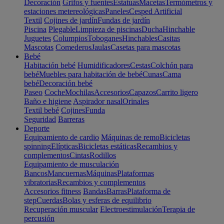
Decoración
Grifos y fuentes
Estatuas
Macetas
Termómetros y
estaciones metereológicas
Paneles
Cesped Artificial
Textil
Cojines de jardín
Fundas de jardín
Piscina
Plegable
Limpieza de piscinas
Ducha
Hinchable
Juguetes
Columpios
Toboganes
Hinchables
Casitas
Mascotas
Comederos
Jaulas
Casetas para mascotas
Bebé
Habitación bebé
Humidificadores
Cestas
Colchón para
bebé
Muebles para habitación de bebé
Cunas
Cama
bebé
Decoración bebé
Paseo
Coche
Mochilas
Accesorios
Capazos
Carrito ligero
Baño e higiene
Aspirador nasal
Orinales
Textil bebé
Cojines
Funda
Seguridad
Barreras
Deporte
Equipamiento de cardio
Máquinas de remo
Bicicletas
spinning
Elípticas
Bicicletas estáticas
Recambios y
complementos
Cintas
Rodillos
Equipamiento de musculación
Bancos
Mancuernas
Máquinas
Plataformas
vibratorias
Recambios y complementos
Accesorios fitness
Bandas
Barras
Plataforma de
step
Cuerdas
Bolas y esferas de equilibrio
Recuperación muscular
Electroestimulación
Terapia de
percusión