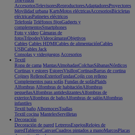
Televisión
Accesorios
Televisores
Reproductores
Adaptadores
Proyectores
Movilidad urbana
Karts
Motos eléctricas
Accesorios
Bicicletas
eléctricas
Patinetes eléctricos
Telefonía
Teléfonos fijos
Gadgets y
complementos
Smartphones
Foto y vídeo
Cámaras de
fotos
Trípodes
Videocámaras
Objetivos
Cables
Cables HDMI
Cables de alimentación
Cables
USB
Cables Jack
Consolas y videojuegos
Accesorios
Textil
Ropa de cama
Mantas
Almohadas
Colchas
Sábanas
Nórdicos
Cortinas y estores
Estores
Visillos
Cortinas
Barras de cortina
Cojines
Relleno
Exterior
Fundas
Cojín con relleno
Complementos para sofás
Fundas de sofás
Plaids
Alfombras
Alfombras de habitación
Alfombras
pequeñas
Alfombras antideslizantes
Alfombras de
exterior
Alfombras de baño
Alfombras de salón
Alfombras
infantiles
Textil baño
Albornoces
Toallas
Textil cocina
Manteles
Servilletas
Decoración
Decoración de pared
Letreros
Espejos
Relojes de
pared
Tableros
Canvas
Cuadros pintados a mano
Marcos
Placas