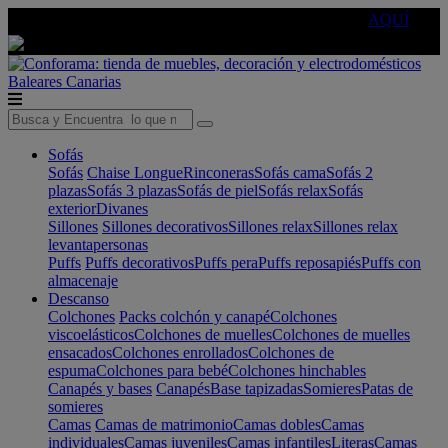
🔵Cambia tu electro con
-10% EXTRA
de descuento ☑️
AQUÍ
Baleares
Canarias
Sofás
Sofás
Chaise Longue
Rinconeras
Sofás cama
Sofás 2
plazas
Sofás 3 plazas
Sofás de piel
Sofás relax
Sofás
exterior
Divanes
Sillones
Sillones decorativos
Sillones relax
Sillones relax
levantapersonas
Puffs
Puffs decorativos
Puffs pera
Puffs reposapiés
Puffs con
almacenaje
Descanso
Colchones
Packs colchón y canapé
Colchones
viscoelásticos
Colchones de muelles
Colchones de muelles
ensacados
Colchones enrollados
Colchones de
espuma
Colchones para bebé
Colchones hinchables
Canapés y bases
Canapés
Base tapizadas
Somieres
Patas de
somieres
Camas
Camas de matrimonio
Camas dobles
Camas
individuales
Camas juveniles
Camas infantiles
Literas
Camas