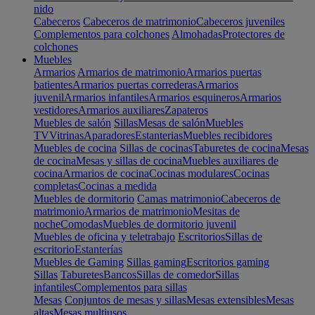
nido
Cabeceros
Cabeceros de matrimonio
Cabeceros juveniles
Complementos para colchones
Almohadas
Protectores de
colchones
Muebles
Armarios
Armarios de matrimonio
Armarios puertas
batientes
Armarios puertas correderas
Armarios
juvenil
Armarios infantiles
Armarios esquineros
Armarios
vestidores
Armarios auxiliares
Zapateros
Muebles de salón
Sillas
Mesas de salón
Muebles
TV
Vitrinas
Aparadores
Estanterias
Muebles recibidores
Muebles de cocina
Sillas de cocinas
Taburetes de cocina
Mesas
de cocina
Mesas y sillas de cocina
Muebles auxiliares de
cocina
Armarios de cocina
Cocinas modulares
Cocinas
completas
Cocinas a medida
Muebles de dormitorio
Camas matrimonio
Cabeceros de
matrimonio
Armarios de matrimonio
Mesitas de
noche
Comodas
Muebles de dormitorio juvenil
Muebles de oficina y teletrabajo
Escritorios
Sillas de
escritorio
Estanterías
Muebles de Gaming
Sillas gaming
Escritorios gaming
Sillas
Taburetes
Bancos
Sillas de comedor
Sillas
infantiles
Complementos para sillas
Mesas
Conjuntos de mesas y sillas
Mesas extensibles
Mesas
altas
Mesas multiusos