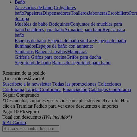
Baño
Accesorios de baño
Colgadores
baño
Papeleras
Dispensadores
Toalleros
Jaboneras
Escobillero
Port
de ropa
Muebles de baño
Botiquines
Conjuntos de muebles para
baño
Tocadores para baño
Armarios para baño
Repisa para
baño
Espejos de baño
Espejos de baño sin Luz
Espejos de baño
iluminados
Espejos de baño con aumento
Sanitarios
Bañeras
Lavabos
Mamparas
Grifería
Grifos para cocina
Grifos para ducha
Seguridad de baño
Barras de seguridad para baño
Resumen de tu pedido
¡Tu carrito está vacío!
Suscríbete a la newsletter
Todas las promociones
Colecciones
Conforama
Tarjeta Conforama
Financiación
Catálogos Conforama
Seguir Comprando
*Descuentos, cupones y servicios son aplicados en el carrito. Haz
clic en Tramitar Pedido para ver estos descuentos e importes
Pago 100% seguro
Total con descuento
(IVA incluido*)
Ir Al Carrito