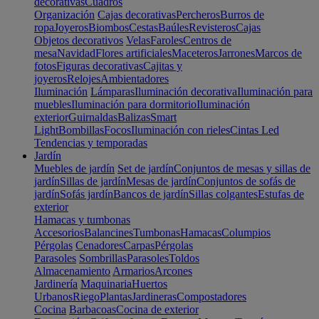
decorativas
Cuadros
Organización
Cajas decorativas
Percheros
Burros de
ropa
Joyeros
Biombos
Cestas
Baúles
Revisteros
Cajas
Objetos decorativos
Velas
Faroles
Centros de
mesa
Navidad
Flores artificiales
Maceteros
Jarrones
Marcos de
fotos
Figuras decorativas
Cajitas y
joyeros
Relojes
Ambientadores
Iluminación
Lámparas
Iluminación decorativa
Iluminación para
muebles
Iluminación para dormitorio
Iluminación
exterior
Guirnaldas
Balizas
Smart
Light
Bombillas
Focos
Iluminación con rieles
Cintas Led
Tendencias y temporadas
Jardín
Muebles de jardín
Set de jardín
Conjuntos de mesas y sillas de
jardín
Sillas de jardín
Mesas de jardín
Conjuntos de sofás de
jardín
Sofás jardín
Bancos de jardín
Sillas colgantes
Estufas de
exterior
Hamacas y tumbonas
Accesorios
Balancines
Tumbonas
Hamacas
Columpios
Pérgolas
Cenadores
Carpas
Pérgolas
Parasoles
Sombrillas
Parasoles
Toldos
Almacenamiento
Armarios
Arcones
Jardinería
Maquinaria
Huertos
Urbanos
Riego
Plantas
Jardineras
Compostadores
Cocina
Barbacoas
Cocina de exterior