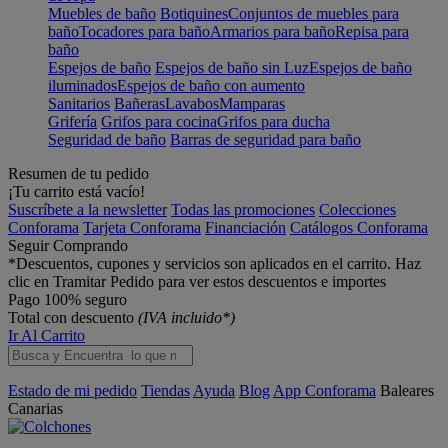
Muebles de baño
Botiquines
Conjuntos de muebles para
baño
Tocadores para baño
Armarios para baño
Repisa para
baño
Espejos de baño
Espejos de baño sin Luz
Espejos de baño
iluminados
Espejos de baño con aumento
Sanitarios
Bañeras
Lavabos
Mamparas
Grifería
Grifos para cocina
Grifos para ducha
Seguridad de baño
Barras de seguridad para baño
Resumen de tu pedido
¡Tu carrito está vacío!
Suscríbete a la newsletter
Todas las promociones
Colecciones
Conforama
Tarjeta Conforama
Financiación
Catálogos Conforama
Seguir Comprando
*Descuentos, cupones y servicios son aplicados en el carrito. Haz
clic en Tramitar Pedido para ver estos descuentos e importes
Pago 100% seguro
Total con descuento
(IVA incluido*)
Ir Al Carrito
Estado de mi pedido
Tiendas
Ayuda
Blog
App Conforama
Baleares
Canarias