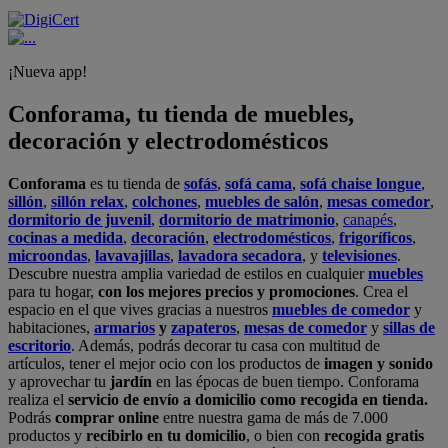
¡Nueva app!
Conforama, tu tienda de muebles,
decoración y electrodomésticos
Conforama
es tu tienda de
sofás
,
sofá cama
,
sofá chaise longue
,
sillón
,
sillón relax
,
colchones
,
muebles de salón
,
mesas comedor
,
dormitorio de juvenil
,
dormitorio de matrimonio
,
canapés
,
cocinas a medida
,
decoración
,
electrodomésticos
,
frigoríficos
,
microondas
,
lavavajillas
,
lavadora secadora
, y
televisiones
.
Descubre nuestra amplia variedad de estilos en cualquier
muebles
para tu hogar,
con los mejores precios y promociones
. Crea el
espacio en el que vives gracias a nuestros
muebles de comedor
y
habitaciones,
armarios
y
zapateros
,
mesas de comedor
y
sillas de
escritorio
. Además, podrás decorar tu casa con multitud de
artículos, tener el mejor ocio con los productos de
imagen y sonido
y aprovechar tu
jardín
en las épocas de buen tiempo. Conforama
realiza el
servicio de envío a domicilio como recogida en tienda.
Podrás
comprar online
entre nuestra gama de más de 7.000
productos y
recibirlo en tu domicilio
, o bien con
recogida gratis