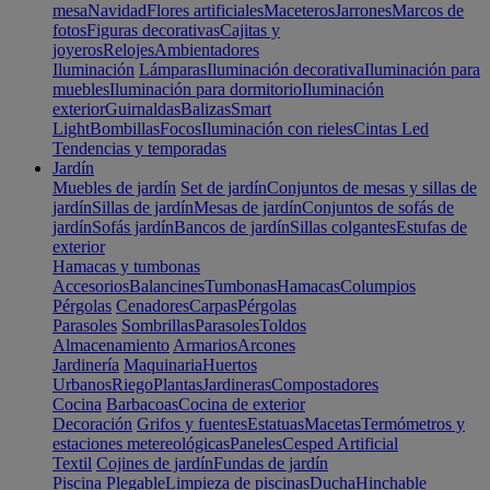
mesa
Navidad
Flores artificiales
Maceteros
Jarrones
Marcos de
fotos
Figuras decorativas
Cajitas y
joyeros
Relojes
Ambientadores
Iluminación
Lámparas
Iluminación decorativa
Iluminación para
muebles
Iluminación para dormitorio
Iluminación
exterior
Guirnaldas
Balizas
Smart
Light
Bombillas
Focos
Iluminación con rieles
Cintas Led
Tendencias y temporadas
Jardín
Muebles de jardín
Set de jardín
Conjuntos de mesas y sillas de
jardín
Sillas de jardín
Mesas de jardín
Conjuntos de sofás de
jardín
Sofás jardín
Bancos de jardín
Sillas colgantes
Estufas de
exterior
Hamacas y tumbonas
Accesorios
Balancines
Tumbonas
Hamacas
Columpios
Pérgolas
Cenadores
Carpas
Pérgolas
Parasoles
Sombrillas
Parasoles
Toldos
Almacenamiento
Armarios
Arcones
Jardinería
Maquinaria
Huertos
Urbanos
Riego
Plantas
Jardineras
Compostadores
Cocina
Barbacoas
Cocina de exterior
Decoración
Grifos y fuentes
Estatuas
Macetas
Termómetros y
estaciones metereológicas
Paneles
Cesped Artificial
Textil
Cojines de jardín
Fundas de jardín
Piscina
Plegable
Limpieza de piscinas
Ducha
Hinchable