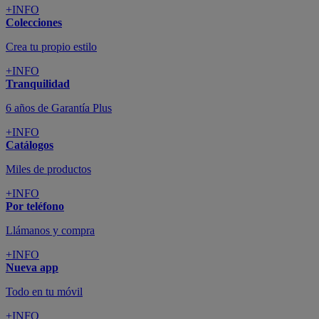
+INFO
Colecciones
Crea tu propio estilo
+INFO
Tranquilidad
6 años de Garantía Plus
+INFO
Catálogos
Miles de productos
+INFO
Por teléfono
Llámanos y compra
+INFO
Nueva app
Todo en tu móvil
+INFO