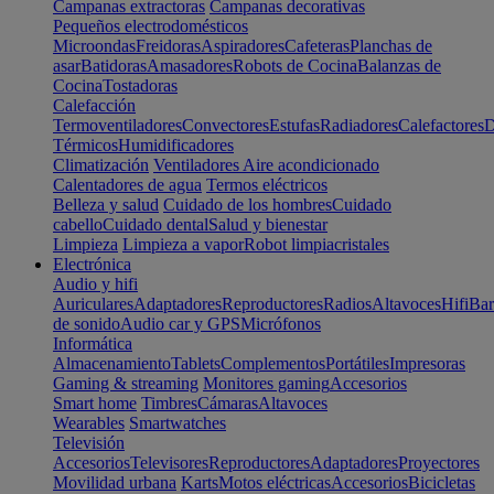
Campanas extractoras
Campanas decorativas
Pequeños electrodomésticos
Microondas
Freidoras
Aspiradores
Cafeteras
Planchas de
asar
Batidoras
Amasadores
Robots de Cocina
Balanzas de
Cocina
Tostadoras
Calefacción
Termoventiladores
Convectores
Estufas
Radiadores
Calefactores
D
Térmicos
Humidificadores
Climatización
Ventiladores
Aire acondicionado
Calentadores de agua
Termos eléctricos
Belleza y salud
Cuidado de los hombres
Cuidado
cabello
Cuidado dental
Salud y bienestar
Limpieza
Limpieza a vapor
Robot limpiacristales
Electrónica
Audio y hifi
Auriculares
Adaptadores
Reproductores
Radios
Altavoces
Hifi
Bar
de sonido
Audio car y GPS
Micrófonos
Informática
Almacenamiento
Tablets
Complementos
Portátiles
Impresoras
Gaming & streaming
Monitores gaming
Accesorios
Smart home
Timbres
Cámaras
Altavoces
Wearables
Smartwatches
Televisión
Accesorios
Televisores
Reproductores
Adaptadores
Proyectores
Movilidad urbana
Karts
Motos eléctricas
Accesorios
Bicicletas