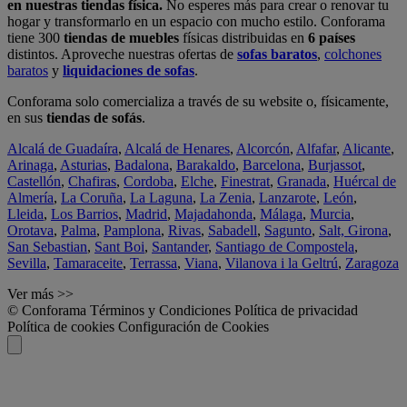
en nuestras tiendas física.
No esperes más para crear o renovar tu
hogar y transformarlo en un espacio con mucho estilo. Conforama
tiene 300
tiendas de muebles
físicas distribuidas en
6 países
distintos. Aproveche nuestras ofertas de
sofas baratos
,
colchones
baratos
y
liquidaciones de sofas
.
Conforama solo comercializa a través de su website o, físicamente,
en sus
tiendas de sofás
.
Alcalá de Guadaíra
,
Alcalá de Henares
,
Alcorcón
,
Alfafar
,
Alicante
,
Arinaga
,
Asturias
,
Badalona
,
Barakaldo
,
Barcelona
,
Burjassot
,
Castellón
,
Chafiras
,
Cordoba
,
Elche
,
Finestrat
,
Granada
,
Huércal de
Almería
,
La Coruña
,
La Laguna
,
La Zenia
,
Lanzarote
,
León
,
Lleida
,
Los Barrios
,
Madrid
,
Majadahonda
,
Málaga
,
Murcia
,
Orotava
,
Palma
,
Pamplona
,
Rivas
,
Sabadell
,
Sagunto
,
Salt, Girona
,
San Sebastian
,
Sant Boi
,
Santander
,
Santiago de Compostela
,
Sevilla
,
Tamaraceite
,
Terrassa
,
Viana
,
Vilanova i la Geltrú
,
Zaragoza
Ver más >>
© Conforama
Términos y Condiciones
Política de privacidad
Política de cookies
Configuración de Cookies