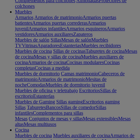
Complementos para colchones
Almohadas
Protectores de
colchones
Muebles
Armarios
Armarios de matrimonio
Armarios puertas
batientes
Armarios puertas correderas
Armarios
juvenil
Armarios infantiles
Armarios esquineros
Armarios
vestidores
Armarios auxiliares
Zapateros
Muebles de salón
Sillas
Mesas de salón
Muebles
TV
Vitrinas
Aparadores
Estanterias
Muebles recibidores
Muebles de cocina
Sillas de cocinas
Taburetes de cocina
Mesas
de cocina
Mesas y sillas de cocina
Muebles auxiliares de
cocina
Armarios de cocina
Cocinas modulares
Cocinas
completas
Cocinas a medida
Muebles de dormitorio
Camas matrimonio
Cabeceros de
matrimonio
Armarios de matrimonio
Mesitas de
noche
Comodas
Muebles de dormitorio juvenil
Muebles de oficina y teletrabajo
Escritorios
Sillas de
escritorio
Estanterías
Muebles de Gaming
Sillas gaming
Escritorios gaming
Sillas
Taburetes
Bancos
Sillas de comedor
Sillas
infantiles
Complementos para sillas
Mesas
Conjuntos de mesas y sillas
Mesas extensibles
Mesas
altas
Mesas multiusos
Cocina
Muebles de cocina
Muebles auxiliares de cocina
Armarios de