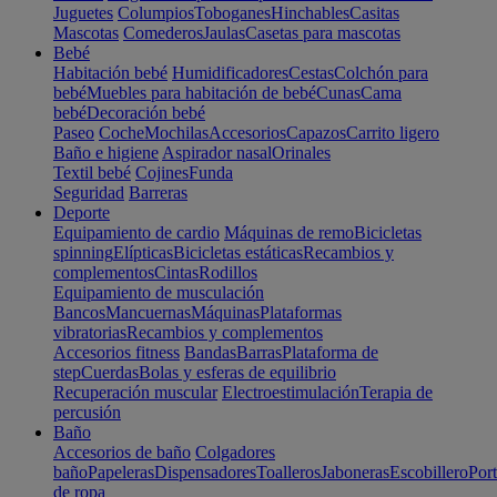
Juguetes
Columpios
Toboganes
Hinchables
Casitas
Mascotas
Comederos
Jaulas
Casetas para mascotas
Bebé
Habitación bebé
Humidificadores
Cestas
Colchón para
bebé
Muebles para habitación de bebé
Cunas
Cama
bebé
Decoración bebé
Paseo
Coche
Mochilas
Accesorios
Capazos
Carrito ligero
Baño e higiene
Aspirador nasal
Orinales
Textil bebé
Cojines
Funda
Seguridad
Barreras
Deporte
Equipamiento de cardio
Máquinas de remo
Bicicletas
spinning
Elípticas
Bicicletas estáticas
Recambios y
complementos
Cintas
Rodillos
Equipamiento de musculación
Bancos
Mancuernas
Máquinas
Plataformas
vibratorias
Recambios y complementos
Accesorios fitness
Bandas
Barras
Plataforma de
step
Cuerdas
Bolas y esferas de equilibrio
Recuperación muscular
Electroestimulación
Terapia de
percusión
Baño
Accesorios de baño
Colgadores
baño
Papeleras
Dispensadores
Toalleros
Jaboneras
Escobillero
Port
de ropa