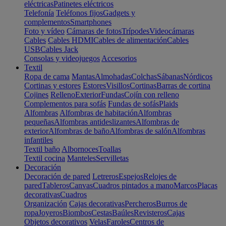
eléctricas
Patinetes eléctricos
Telefonía
Teléfonos fijos
Gadgets y
complementos
Smartphones
Foto y vídeo
Cámaras de fotos
Trípodes
Videocámaras
Cables
Cables HDMI
Cables de alimentación
Cables
USB
Cables Jack
Consolas y videojuegos
Accesorios
Textil
Ropa de cama
Mantas
Almohadas
Colchas
Sábanas
Nórdicos
Cortinas y estores
Estores
Visillos
Cortinas
Barras de cortina
Cojines
Relleno
Exterior
Fundas
Cojín con relleno
Complementos para sofás
Fundas de sofás
Plaids
Alfombras
Alfombras de habitación
Alfombras
pequeñas
Alfombras antideslizantes
Alfombras de
exterior
Alfombras de baño
Alfombras de salón
Alfombras
infantiles
Textil baño
Albornoces
Toallas
Textil cocina
Manteles
Servilletas
Decoración
Decoración de pared
Letreros
Espejos
Relojes de
pared
Tableros
Canvas
Cuadros pintados a mano
Marcos
Placas
decorativas
Cuadros
Organización
Cajas decorativas
Percheros
Burros de
ropa
Joyeros
Biombos
Cestas
Baúles
Revisteros
Cajas
Objetos decorativos
Velas
Faroles
Centros de