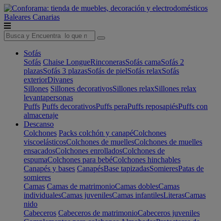
Baleares
Canarias
Sofás
Sofás
Chaise Longue
Rinconeras
Sofás cama
Sofás 2
plazas
Sofás 3 plazas
Sofás de piel
Sofás relax
Sofás
exterior
Divanes
Sillones
Sillones decorativos
Sillones relax
Sillones relax
levantapersonas
Puffs
Puffs decorativos
Puffs pera
Puffs reposapiés
Puffs con
almacenaje
Descanso
Colchones
Packs colchón y canapé
Colchones
viscoelásticos
Colchones de muelles
Colchones de muelles
ensacados
Colchones enrollados
Colchones de
espuma
Colchones para bebé
Colchones hinchables
Canapés y bases
Canapés
Base tapizadas
Somieres
Patas de
somieres
Camas
Camas de matrimonio
Camas dobles
Camas
individuales
Camas juveniles
Camas infantiles
Literas
Camas
nido
Cabeceros
Cabeceros de matrimonio
Cabeceros juveniles