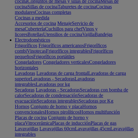
cocina
Conjuntos de mesas y sillas de cocina
Mesas de
cocina
Sillas de cocina
Taburetes de cocina
Cocinas
modulares
Cocinas completas
Cocinas a medida
Accesorios de cocina
Menaje
Servicio de
mesa
Cubertería
Cuchillos para chef
Vinos y
licores
Botellas
Utensilios de cocina
Vajilla
Bandejas
Electrodomésticos
Frigoríficos
Frigoríficos americanos
Frigoríficos
combi
Vinotecas
Frigoríficos integrables
Frigoríficos
pequeños
Frigoríficos portátiles
Congeladores
Congeladores verticales
Congeladores
horizontales
Lavadoras
Lavadoras de carga frontal
Lavadoras de carga
superior
Lavadoras - Secadoras
Lavadoras
integrables
Lavadoras por kg
Secadoras
Lavadoras - Secadoras
Secadoras con bomba de
calor
Secadoras de condensación
Secadoras de
evacuación
Secadoras integrables
Secadoras por Kg
Hornos
Conjunto de horno y placa
Hornos
convencionales
Hornos pirolíticos
Hornos multifunción
Placas de cocina
Conjunto de horno y
placa
Vitrocerámica
Placas de inducción
Placas de gas
Lavavajillas
Lavavajillas 60cm
Lavavajillas 45cm
Lavavajillas
integrables