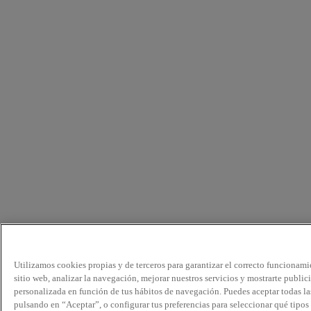
Utilizamos cookies propias y de terceros para garantizar el correcto funcionami
sitio web, analizar la navegación, mejorar nuestros servicios y mostrarte public
personalizada en función de tus hábitos de navegación. Puedes aceptar todas la
pulsando en “Aceptar”, o configurar tus preferencias para seleccionar qué tipos