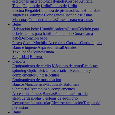
estaciones metereológicas
Paneles
Cesped Artificial
Textil
Cojines de jardín
Fundas de jardín
Piscina
Plegable
Limpieza de piscinas
Ducha
Hinchable
Juguetes
Columpios
Toboganes
Hinchables
Casitas
Mascotas
Comederos
Jaulas
Casetas para mascotas
Bebé
Habitación bebé
Humidificadores
Cestas
Colchón para
bebé
Muebles para habitación de bebé
Cunas
Cama
bebé
Decoración bebé
Paseo
Coche
Mochilas
Accesorios
Capazos
Carrito ligero
Baño e higiene
Aspirador nasal
Orinales
Textil bebé
Cojines
Funda
Seguridad
Barreras
Deporte
Equipamiento de cardio
Máquinas de remo
Bicicletas
spinning
Elípticas
Bicicletas estáticas
Recambios y
complementos
Cintas
Rodillos
Equipamiento de musculación
Bancos
Mancuernas
Máquinas
Plataformas
vibratorias
Recambios y complementos
Accesorios fitness
Bandas
Barras
Plataforma de
step
Cuerdas
Bolas y esferas de equilibrio
Recuperación muscular
Electroestimulación
Terapia de
percusión
Baño