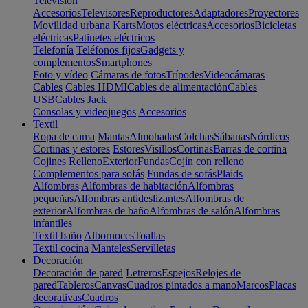
Televisión
Accesorios
Televisores
Reproductores
Adaptadores
Proyectores
Movilidad urbana
Karts
Motos eléctricas
Accesorios
Bicicletas
eléctricas
Patinetes eléctricos
Telefonía
Teléfonos fijos
Gadgets y
complementos
Smartphones
Foto y vídeo
Cámaras de fotos
Trípodes
Videocámaras
Cables
Cables HDMI
Cables de alimentación
Cables
USB
Cables Jack
Consolas y videojuegos
Accesorios
Textil
Ropa de cama
Mantas
Almohadas
Colchas
Sábanas
Nórdicos
Cortinas y estores
Estores
Visillos
Cortinas
Barras de cortina
Cojines
Relleno
Exterior
Fundas
Cojín con relleno
Complementos para sofás
Fundas de sofás
Plaids
Alfombras
Alfombras de habitación
Alfombras
pequeñas
Alfombras antideslizantes
Alfombras de
exterior
Alfombras de baño
Alfombras de salón
Alfombras
infantiles
Textil baño
Albornoces
Toallas
Textil cocina
Manteles
Servilletas
Decoración
Decoración de pared
Letreros
Espejos
Relojes de
pared
Tableros
Canvas
Cuadros pintados a mano
Marcos
Placas
decorativas
Cuadros