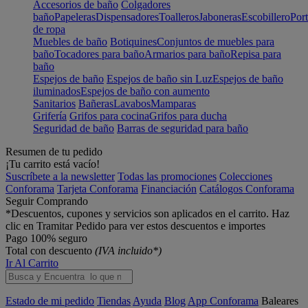
Accesorios de baño
Colgadores
baño
Papeleras
Dispensadores
Toalleros
Jaboneras
Escobillero
Port
de ropa
Muebles de baño
Botiquines
Conjuntos de muebles para
baño
Tocadores para baño
Armarios para baño
Repisa para
baño
Espejos de baño
Espejos de baño sin Luz
Espejos de baño
iluminados
Espejos de baño con aumento
Sanitarios
Bañeras
Lavabos
Mamparas
Grifería
Grifos para cocina
Grifos para ducha
Seguridad de baño
Barras de seguridad para baño
Resumen de tu pedido
¡Tu carrito está vacío!
Suscríbete a la newsletter
Todas las promociones
Colecciones
Conforama
Tarjeta Conforama
Financiación
Catálogos Conforama
Seguir Comprando
*Descuentos, cupones y servicios son aplicados en el carrito. Haz
clic en Tramitar Pedido para ver estos descuentos e importes
Pago 100% seguro
Total con descuento
(IVA incluido*)
Ir Al Carrito
Estado de mi pedido
Tiendas
Ayuda
Blog
App Conforama
Baleares