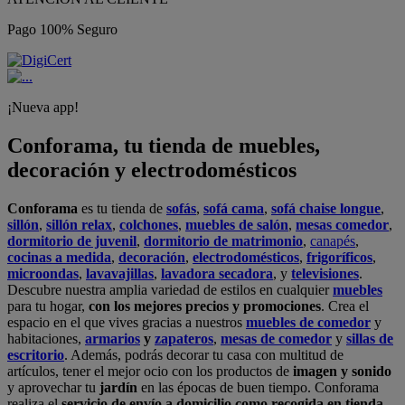
Pago 100% Seguro
¡Nueva app!
Conforama, tu tienda de muebles,
decoración y electrodomésticos
Conforama
es tu tienda de
sofás
,
sofá cama
,
sofá chaise longue
,
sillón
,
sillón relax
,
colchones
,
muebles de salón
,
mesas comedor
,
dormitorio de juvenil
,
dormitorio de matrimonio
,
canapés
,
cocinas a medida
,
decoración
,
electrodomésticos
,
frigoríficos
,
microondas
,
lavavajillas
,
lavadora secadora
, y
televisiones
.
Descubre nuestra amplia variedad de estilos en cualquier
muebles
para tu hogar,
con los mejores precios y promociones
. Crea el
espacio en el que vives gracias a nuestros
muebles de comedor
y
habitaciones,
armarios
y
zapateros
,
mesas de comedor
y
sillas de
escritorio
. Además, podrás decorar tu casa con multitud de
artículos, tener el mejor ocio con los productos de
imagen y sonido
y aprovechar tu
jardín
en las épocas de buen tiempo. Conforama
realiza el
servicio de envío a domicilio como recogida en tienda.