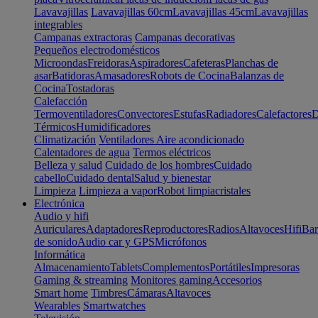
Lavavajillas
Lavavajillas 60cm
Lavavajillas 45cm
Lavavajillas
integrables
Campanas extractoras
Campanas decorativas
Pequeños electrodomésticos
Microondas
Freidoras
Aspiradores
Cafeteras
Planchas de
asar
Batidoras
Amasadores
Robots de Cocina
Balanzas de
Cocina
Tostadoras
Calefacción
Termoventiladores
Convectores
Estufas
Radiadores
Calefactores
D
Térmicos
Humidificadores
Climatización
Ventiladores
Aire acondicionado
Calentadores de agua
Termos eléctricos
Belleza y salud
Cuidado de los hombres
Cuidado
cabello
Cuidado dental
Salud y bienestar
Limpieza
Limpieza a vapor
Robot limpiacristales
Electrónica
Audio y hifi
Auriculares
Adaptadores
Reproductores
Radios
Altavoces
Hifi
Bar
de sonido
Audio car y GPS
Micrófonos
Informática
Almacenamiento
Tablets
Complementos
Portátiles
Impresoras
Gaming & streaming
Monitores gaming
Accesorios
Smart home
Timbres
Cámaras
Altavoces
Wearables
Smartwatches