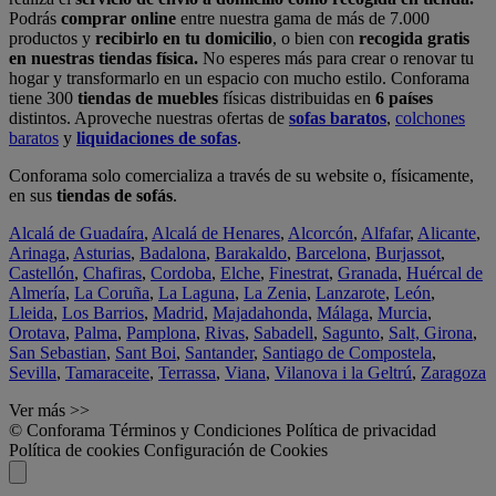
Podrás
comprar online
entre nuestra gama de más de 7.000
productos y
recibirlo en tu domicilio
, o bien con
recogida gratis
en nuestras tiendas física.
No esperes más para crear o renovar tu
hogar y transformarlo en un espacio con mucho estilo. Conforama
tiene 300
tiendas de muebles
físicas distribuidas en
6 países
distintos. Aproveche nuestras ofertas de
sofas baratos
,
colchones
baratos
y
liquidaciones de sofas
.
Conforama solo comercializa a través de su website o, físicamente,
en sus
tiendas de sofás
.
Alcalá de Guadaíra
,
Alcalá de Henares
,
Alcorcón
,
Alfafar
,
Alicante
,
Arinaga
,
Asturias
,
Badalona
,
Barakaldo
,
Barcelona
,
Burjassot
,
Castellón
,
Chafiras
,
Cordoba
,
Elche
,
Finestrat
,
Granada
,
Huércal de
Almería
,
La Coruña
,
La Laguna
,
La Zenia
,
Lanzarote
,
León
,
Lleida
,
Los Barrios
,
Madrid
,
Majadahonda
,
Málaga
,
Murcia
,
Orotava
,
Palma
,
Pamplona
,
Rivas
,
Sabadell
,
Sagunto
,
Salt, Girona
,
San Sebastian
,
Sant Boi
,
Santander
,
Santiago de Compostela
,
Sevilla
,
Tamaraceite
,
Terrassa
,
Viana
,
Vilanova i la Geltrú
,
Zaragoza
Ver más >>
© Conforama
Términos y Condiciones
Política de privacidad
Política de cookies
Configuración de Cookies