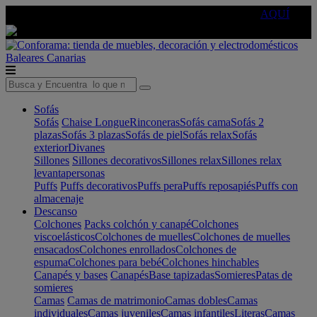
🔵Cambia tu electro con
-10% EXTRA
de descuento ☑️
AQUÍ
Baleares
Canarias
Sofás
Sofás
Chaise Longue
Rinconeras
Sofás cama
Sofás 2
plazas
Sofás 3 plazas
Sofás de piel
Sofás relax
Sofás
exterior
Divanes
Sillones
Sillones decorativos
Sillones relax
Sillones relax
levantapersonas
Puffs
Puffs decorativos
Puffs pera
Puffs reposapiés
Puffs con
almacenaje
Descanso
Colchones
Packs colchón y canapé
Colchones
viscoelásticos
Colchones de muelles
Colchones de muelles
ensacados
Colchones enrollados
Colchones de
espuma
Colchones para bebé
Colchones hinchables
Canapés y bases
Canapés
Base tapizadas
Somieres
Patas de
somieres
Camas
Camas de matrimonio
Camas dobles
Camas
individuales
Camas juveniles
Camas infantiles
Literas
Camas