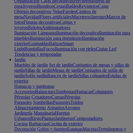
Organización
Cajas decorativas
Percheros
Burros de
ropa
Joyeros
Biombos
Cestas
Baúles
Revisteros
Cajas
Objetos decorativos
Velas
Faroles
Centros de
mesa
Navidad
Flores artificiales
Maceteros
Jarrones
Marcos de
fotos
Figuras decorativas
Cajitas y
joyeros
Relojes
Ambientadores
Iluminación
Lámparas
Iluminación decorativa
Iluminación para
muebles
Iluminación para dormitorio
Iluminación
exterior
Guirnaldas
Balizas
Smart
Light
Bombillas
Focos
Iluminación con rieles
Cintas Led
Tendencias y temporadas
Jardín
Muebles de jardín
Set de jardín
Conjuntos de mesas y sillas de
jardín
Sillas de jardín
Mesas de jardín
Conjuntos de sofás de
jardín
Sofás jardín
Bancos de jardín
Sillas colgantes
Estufas de
exterior
Hamacas y tumbonas
Accesorios
Balancines
Tumbonas
Hamacas
Columpios
Pérgolas
Cenadores
Carpas
Pérgolas
Parasoles
Sombrillas
Parasoles
Toldos
Almacenamiento
Armarios
Arcones
Jardinería
Maquinaria
Huertos
Urbanos
Riego
Plantas
Jardineras
Compostadores
Cocina
Barbacoas
Cocina de exterior
Decoración
Grifos y fuentes
Estatuas
Macetas
Termómetros y