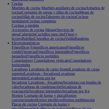
Cocina
Muebles de cocina
Muebles auxiliares de cocina
Armarios de
cocina
Conjuntos de mesas y sillas de cocina
Mesas de
cocina
Sillas de cocina
Taburetes de cocina
Cocinas
modulares
Cocinas completas
Cocinas a medida
Accesorios de cocina
Menaje
Servicio de
mesa
Cubertería
Cuchillos para chef
Vinos y
licores
Botellas
Utensilios de cocina
Vajilla
Bandejas
Electrodomésticos
Frigoríficos
Frigoríficos americanos
Frigoríficos
combi
Vinotecas
Frigoríficos integrables
Frigoríficos
pequeños
Frigoríficos portátiles
Congeladores
Congeladores verticales
Congeladores
horizontales
Lavadoras
Lavadoras de carga frontal
Lavadoras de carga
superior
Lavadoras - Secadoras
Lavadoras
integrables
Lavadoras por kg
Secadoras
Lavadoras - Secadoras
Secadoras con bomba de
calor
Secadoras de condensación
Secadoras de
evacuación
Secadoras integrables
Secadoras por Kg
Hornos
Conjunto de horno y placa
Hornos
convencionales
Hornos pirolíticos
Hornos multifunción
Placas de cocina
Conjunto de horno y
placa
Vitrocerámica
Placas de inducción
Placas de gas