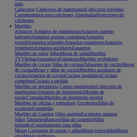
nido
Cabeceros
Cabeceros de matrimonio
Cabeceros juveniles
Complementos para colchones
Almohadas
Protectores de
colchones
Muebles
Armarios
Armarios de matrimonio
Armarios puertas
batientes
Armarios puertas correderas
Armarios
juvenil
Armarios infantiles
Armarios esquineros
Armarios
vestidores
Armarios auxiliares
Zapateros
Muebles de salón
Sillas
Mesas de salón
Muebles
TV
Vitrinas
Aparadores
Estanterias
Muebles recibidores
Muebles de cocina
Sillas de cocinas
Taburetes de cocina
Mesas
de cocina
Mesas y sillas de cocina
Muebles auxiliares de
cocina
Armarios de cocina
Cocinas modulares
Cocinas
completas
Cocinas a medida
Muebles de dormitorio
Camas matrimonio
Cabeceros de
matrimonio
Armarios de matrimonio
Mesitas de
noche
Comodas
Muebles de dormitorio juvenil
Muebles de oficina y teletrabajo
Escritorios
Sillas de
escritorio
Estanterías
Muebles de Gaming
Sillas gaming
Escritorios gaming
Sillas
Taburetes
Bancos
Sillas de comedor
Sillas
infantiles
Complementos para sillas
Mesas
Conjuntos de mesas y sillas
Mesas extensibles
Mesas
altas
Mesas multiusos