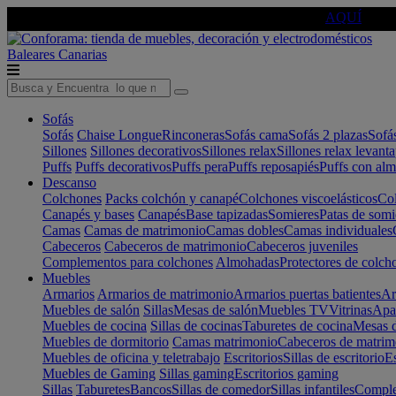
🔵Cambia tu electro con
-10% EXTRA
de descuento ☑️
AQUÍ
Baleares
Canarias
Sofás
Sofás
Chaise Longue
Rinconeras
Sofás cama
Sofás 2 plazas
Sofá
Sillones
Sillones decorativos
Sillones relax
Sillones relax levant
Puffs
Puffs decorativos
Puffs pera
Puffs reposapiés
Puffs con al
Descanso
Colchones
Packs colchón y canapé
Colchones viscoelásticos
Col
Canapés y bases
Canapés
Base tapizadas
Somieres
Patas de somi
Camas
Camas de matrimonio
Camas dobles
Camas individuales
Cabeceros
Cabeceros de matrimonio
Cabeceros juveniles
Complementos para colchones
Almohadas
Protectores de colch
Muebles
Armarios
Armarios de matrimonio
Armarios puertas batientes
Ar
Muebles de salón
Sillas
Mesas de salón
Muebles TV
Vitrinas
Apa
Muebles de cocina
Sillas de cocinas
Taburetes de cocina
Mesas d
Muebles de dormitorio
Camas matrimonio
Cabeceros de matrim
Muebles de oficina y teletrabajo
Escritorios
Sillas de escritorio
Es
Muebles de Gaming
Sillas gaming
Escritorios gaming
Sillas
Taburetes
Bancos
Sillas de comedor
Sillas infantiles
Complem