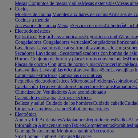
Mesas
Conjuntos de mesas y sillas
Mesas extensibles
Mesas alta
Cocina
Muebles de cocina
Muebles auxiliares de cocina
Armarios de co
Cocinas a medida
Accesorios de cocina
Menaje
Servicio de mesa
Cubertería
Cuchil
Electrodomésticos
Frigoríficos
Frigoríficos americanos
Frigoríficos combi
Vinoteca
Congeladores
Congeladores verticales
Congeladores horizontal
Lavadoras
Lavadoras de carga frontal
Lavadoras de carga super
Secadoras
Lavadoras - Secadoras
Secadoras con bomba de calo
Hornos
Conjunto de horno y placa
Hornos convencionales
Horno
Placas de cocina
Conjunto de horno y placa
Vitrocerámica
Placa
Lavavajillas
Lavavajillas 60cm
Lavavajillas 45cm
Lavavajillas i
Campanas extractoras
Campanas decorativas
Pequeños electrodomésticos
Microondas
Freidoras
Aspiradores
C
Calefacción
Termoventiladores
Convectores
Estufas
Radiadores
C
Climatización
Ventiladores
Aire acondicionado
Calentadores de agua
Termos eléctricos
Belleza y salud
Cuidado de los hombres
Cuidado cabello
Cuidad
Limpieza
Limpieza a vapor
Robot limpiacristales
Electrónica
Audio y hifi
Auriculares
Adaptadores
Reproductores
Radios
Alta
Informática
Almacenamiento
Tablets
Complementos
Portátiles
Im
Gaming & streaming
Monitores gaming
Accesorios
Smart home
Timbres
Cámaras
Altavoces