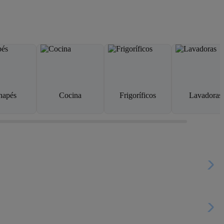
napés
Cocina
Frigoríficos
Lavadoras