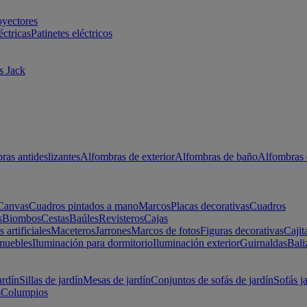
oyectores
éctricas
Patinetes eléctricos
s Jack
ras antideslizantes
Alfombras de exterior
Alfombras de baño
Alfombras 
Canvas
Cuadros pintados a mano
Marcos
Placas decorativas
Cuadros
s
Biombos
Cestas
Baúles
Revisteros
Cajas
s artificiales
Maceteros
Jarrones
Marcos de fotos
Figuras decorativas
Cajit
muebles
Iluminación para dormitorio
Iluminación exterior
Guirnaldas
Bali
ardín
Sillas de jardín
Mesas de jardín
Conjuntos de sofás de jardín
Sofás j
s
Columpios