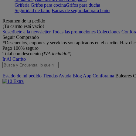
Grifería
Grifos para cocina
Grifos para ducha
Seguridad de baño
Barras de seguridad para baño
Resumen de tu pedido
¡Tu carrito está vacío!
Suscríbete a la newsletter
Todas las promociones
Colecciones Confo
Seguir Comprando
*Descuentos, cupones y servicios son aplicados en el carrito. Haz cli
Pago 100% seguro
Total con descuento
(IVA incluido*)
Ir Al Carrito
Estado de mi pedido
Tiendas
Ayuda
Blog
App Conforama
Baleares
C