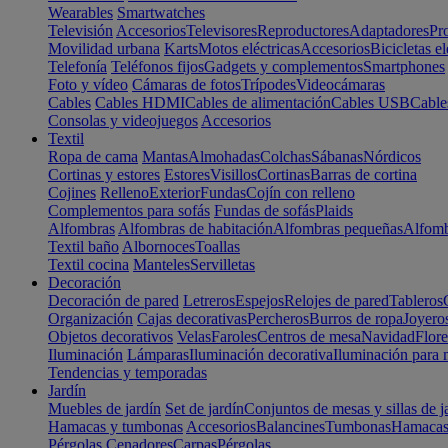
Wearables
Smartwatches
Televisión
Accesorios
Televisores
Reproductores
Adaptadores
Pr
Movilidad urbana
Karts
Motos eléctricas
Accesorios
Bicicletas el
Telefonía
Teléfonos fijos
Gadgets y complementos
Smartphones
Foto y vídeo
Cámaras de fotos
Trípodes
Videocámaras
Cables
Cables HDMI
Cables de alimentación
Cables USB
Cable
Consolas y videojuegos
Accesorios
Textil
Ropa de cama
Mantas
Almohadas
Colchas
Sábanas
Nórdicos
Cortinas y estores
Estores
Visillos
Cortinas
Barras de cortina
Cojines
Relleno
Exterior
Fundas
Cojín con relleno
Complementos para sofás
Fundas de sofás
Plaids
Alfombras
Alfombras de habitación
Alfombras pequeñas
Alfomb
Textil baño
Albornoces
Toallas
Textil cocina
Manteles
Servilletas
Decoración
Decoración de pared
Letreros
Espejos
Relojes de pared
Tableros
Organización
Cajas decorativas
Percheros
Burros de ropa
Joyero
Objetos decorativos
Velas
Faroles
Centros de mesa
Navidad
Flore
Iluminación
Lámparas
Iluminación decorativa
Iluminación para 
Tendencias y temporadas
Jardín
Muebles de jardín
Set de jardín
Conjuntos de mesas y sillas de j
Hamacas y tumbonas
Accesorios
Balancines
Tumbonas
Hamaca
Pérgolas
Cenadores
Carpas
Pérgolas