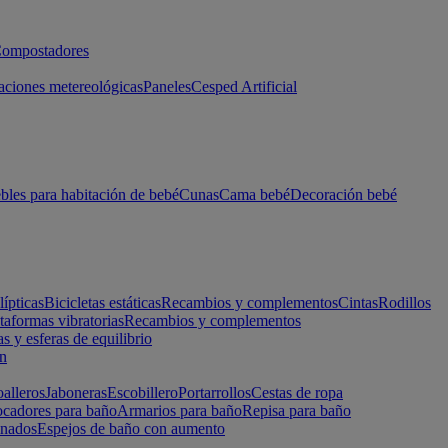
ompostadores
aciones metereológicas
Paneles
Cesped Artificial
les para habitación de bebé
Cunas
Cama bebé
Decoración bebé
lípticas
Bicicletas estáticas
Recambios y complementos
Cintas
Rodillos
taformas vibratorias
Recambios y complementos
s y esferas de equilibrio
ón
alleros
Jaboneras
Escobillero
Portarrollos
Cestas de ropa
cadores para baño
Armarios para baño
Repisa para baño
inados
Espejos de baño con aumento