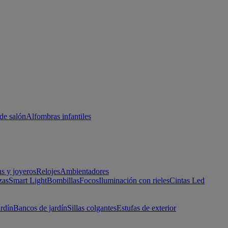
de salón
Alfombras infantiles
as y joyeros
Relojes
Ambientadores
zas
Smart Light
Bombillas
Focos
Iluminación con rieles
Cintas Led
ardín
Bancos de jardín
Sillas colgantes
Estufas de exterior