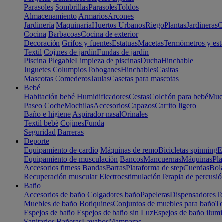
Parasoles
Sombrillas
Parasoles
Toldos
Almacenamiento
Armarios
Arcones
Jardinería
Maquinaria
Huertos Urbanos
Riego
Plantas
Jardineras
C
Cocina
Barbacoas
Cocina de exterior
Decoración
Grifos y fuentes
Estatuas
Macetas
Termómetros y est
Textil
Cojines de jardín
Fundas de jardín
Piscina
Plegable
Limpieza de piscinas
Ducha
Hinchable
Juguetes
Columpios
Toboganes
Hinchables
Casitas
Mascotas
Comederos
Jaulas
Casetas para mascotas
Bebé
Habitación bebé
Humidificadores
Cestas
Colchón para bebé
Mueb
Paseo
Coche
Mochilas
Accesorios
Capazos
Carrito ligero
Baño e higiene
Aspirador nasal
Orinales
Textil bebé
Cojines
Funda
Seguridad
Barreras
Deporte
Equipamiento de cardio
Máquinas de remo
Bicicletas spinning
E
Equipamiento de musculación
Bancos
Mancuernas
Máquinas
Pla
Accesorios fitness
Bandas
Barras
Plataforma de step
Cuerdas
Bola
Recuperación muscular
Electroestimulación
Terapia de percusi
Baño
Accesorios de baño
Colgadores baño
Papeleras
Dispensadores
To
Muebles de baño
Botiquines
Conjuntos de muebles para baño
To
Espejos de baño
Espejos de baño sin Luz
Espejos de baño ilum
Sanitarios
Bañeras
Lavabos
Mamparas