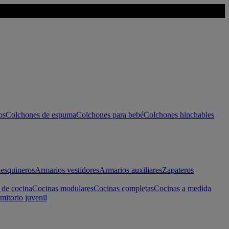
os
Colchones de espuma
Colchones para bebé
Colchones hinchables
esquineros
Armarios vestidores
Armarios auxiliares
Zapateros
 de cocina
Cocinas modulares
Cocinas completas
Cocinas a medida
mitorio juvenil