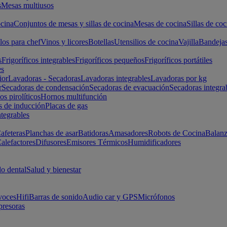
s
Mesas multiusos
cina
Conjuntos de mesas y sillas de cocina
Mesas de cocina
Sillas de coc
los para chef
Vinos y licores
Botellas
Utensilios de cocina
Vajilla
Bandeja
s
Frigoríficos integrables
Frigoríficos pequeños
Frigoríficos portátiles
es
ior
Lavadoras - Secadoras
Lavadoras integrables
Lavadoras por kg
r
Secadoras de condensación
Secadoras de evacuación
Secadoras integra
s pirolíticos
Hornos multifunción
s de inducción
Placas de gas
ntegrables
afeteras
Planchas de asar
Batidoras
Amasadores
Robots de Cocina
Balanz
alefactores
Difusores
Emisores Térmicos
Humidificadores
o dental
Salud y bienestar
voces
Hifi
Barras de sonido
Audio car y GPS
Micrófonos
presoras