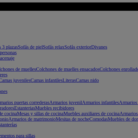
s 3 plazas
Sofás de piel
Sofás relax
Sofás exterior
Divanes
apersonas
macenaje
chones de muelles
Colchones de muelles ensacados
Colchones enrollad
eres
Camas juveniles
Camas infantiles
Literas
Camas nido
ones
marios puertas correderas
Armarios juvenil
Armarios infantiles
Armarios 
radores
Estanterias
Muebles recibidores
e cocina
Mesas y sillas de cocina
Muebles auxiliares de cocina
Armarios
onio
Armarios de matrimonio
Mesitas de noche
Comodas
Muebles de dor
tanterías
entos para sillas