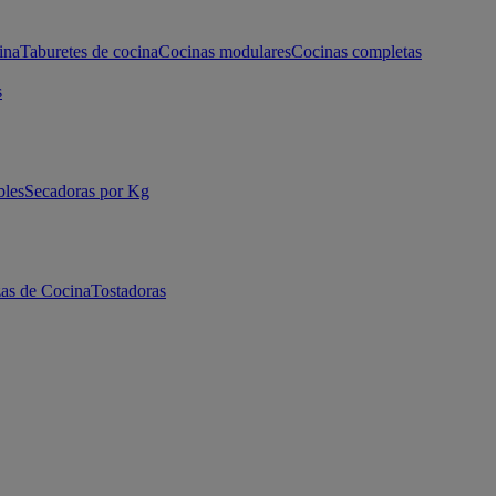
ina
Taburetes de cocina
Cocinas modulares
Cocinas completas
s
bles
Secadoras por Kg
as de Cocina
Tostadoras