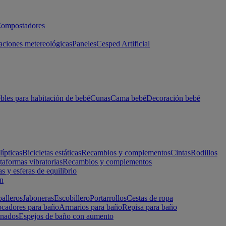
ompostadores
aciones metereológicas
Paneles
Cesped Artificial
les para habitación de bebé
Cunas
Cama bebé
Decoración bebé
lípticas
Bicicletas estáticas
Recambios y complementos
Cintas
Rodillos
taformas vibratorias
Recambios y complementos
s y esferas de equilibrio
ón
alleros
Jaboneras
Escobillero
Portarrollos
Cestas de ropa
cadores para baño
Armarios para baño
Repisa para baño
inados
Espejos de baño con aumento