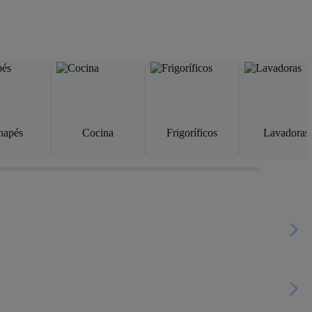
napés
Cocina
Frigoríficos
Lavadoras