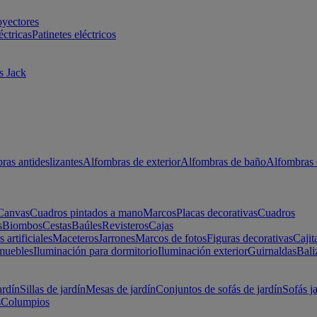
oyectores
éctricas
Patinetes eléctricos
s Jack
ras antideslizantes
Alfombras de exterior
Alfombras de baño
Alfombras 
Canvas
Cuadros pintados a mano
Marcos
Placas decorativas
Cuadros
s
Biombos
Cestas
Baúles
Revisteros
Cajas
s artificiales
Maceteros
Jarrones
Marcos de fotos
Figuras decorativas
Cajit
muebles
Iluminación para dormitorio
Iluminación exterior
Guirnaldas
Bali
ardín
Sillas de jardín
Mesas de jardín
Conjuntos de sofás de jardín
Sofás j
s
Columpios