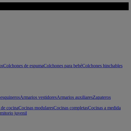
os
Colchones de espuma
Colchones para bebé
Colchones hinchables
esquineros
Armarios vestidores
Armarios auxiliares
Zapateros
 de cocina
Cocinas modulares
Cocinas completas
Cocinas a medida
mitorio juvenil