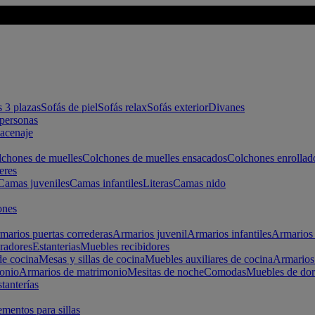
s 3 plazas
Sofás de piel
Sofás relax
Sofás exterior
Divanes
apersonas
macenaje
chones de muelles
Colchones de muelles ensacados
Colchones enrollad
eres
Camas juveniles
Camas infantiles
Literas
Camas nido
ones
marios puertas correderas
Armarios juvenil
Armarios infantiles
Armarios 
radores
Estanterias
Muebles recibidores
e cocina
Mesas y sillas de cocina
Muebles auxiliares de cocina
Armarios
onio
Armarios de matrimonio
Mesitas de noche
Comodas
Muebles de dor
tanterías
entos para sillas