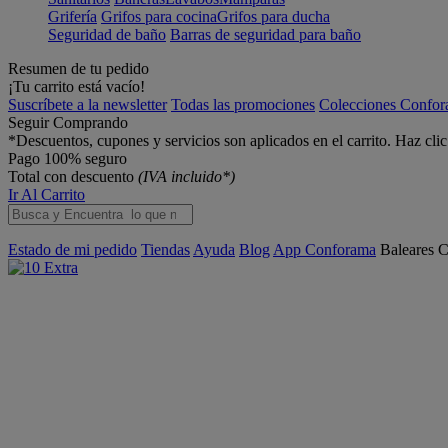
Grifería
Grifos para cocina
Grifos para ducha
Seguridad de baño
Barras de seguridad para baño
Resumen de tu pedido
¡Tu carrito está vacío!
Suscríbete a la newsletter
Todas las promociones
Colecciones Confo
Seguir Comprando
*Descuentos, cupones y servicios son aplicados en el carrito. Haz cli
Pago 100% seguro
Total con descuento
(IVA incluido*)
Ir Al Carrito
Estado de mi pedido
Tiendas
Ayuda
Blog
App Conforama
Baleares
C