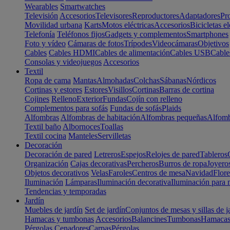
Wearables
Smartwatches
Televisión
Accesorios
Televisores
Reproductores
Adaptadores
Pr
Movilidad urbana
Karts
Motos eléctricas
Accesorios
Bicicletas el
Telefonía
Teléfonos fijos
Gadgets y complementos
Smartphones
Foto y vídeo
Cámaras de fotos
Trípodes
Videocámaras
Objetivos
Cables
Cables HDMI
Cables de alimentación
Cables USB
Cable
Consolas y videojuegos
Accesorios
Textil
Ropa de cama
Mantas
Almohadas
Colchas
Sábanas
Nórdicos
Cortinas y estores
Estores
Visillos
Cortinas
Barras de cortina
Cojines
Relleno
Exterior
Fundas
Cojín con relleno
Complementos para sofás
Fundas de sofás
Plaids
Alfombras
Alfombras de habitación
Alfombras pequeñas
Alfomb
Textil baño
Albornoces
Toallas
Textil cocina
Manteles
Servilletas
Decoración
Decoración de pared
Letreros
Espejos
Relojes de pared
Tableros
Organización
Cajas decorativas
Percheros
Burros de ropa
Joyero
Objetos decorativos
Velas
Faroles
Centros de mesa
Navidad
Flore
Iluminación
Lámparas
Iluminación decorativa
Iluminación para 
Tendencias y temporadas
Jardín
Muebles de jardín
Set de jardín
Conjuntos de mesas y sillas de j
Hamacas y tumbonas
Accesorios
Balancines
Tumbonas
Hamaca
Pérgolas
Cenadores
Carpas
Pérgolas