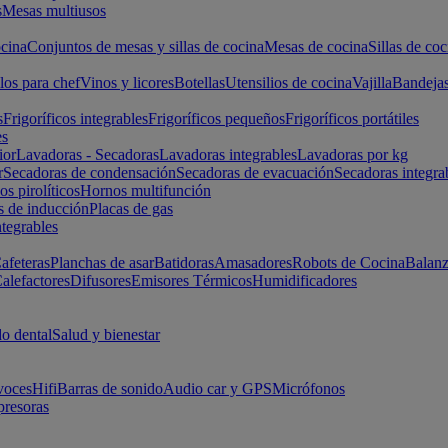
s
Mesas multiusos
cina
Conjuntos de mesas y sillas de cocina
Mesas de cocina
Sillas de coc
los para chef
Vinos y licores
Botellas
Utensilios de cocina
Vajilla
Bandeja
s
Frigoríficos integrables
Frigoríficos pequeños
Frigoríficos portátiles
es
ior
Lavadoras - Secadoras
Lavadoras integrables
Lavadoras por kg
r
Secadoras de condensación
Secadoras de evacuación
Secadoras integra
s pirolíticos
Hornos multifunción
s de inducción
Placas de gas
ntegrables
afeteras
Planchas de asar
Batidoras
Amasadores
Robots de Cocina
Balanz
alefactores
Difusores
Emisores Térmicos
Humidificadores
o dental
Salud y bienestar
voces
Hifi
Barras de sonido
Audio car y GPS
Micrófonos
presoras