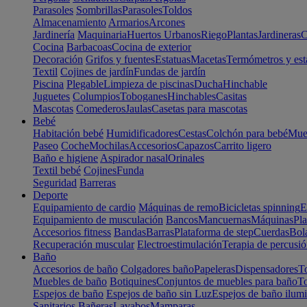
Parasoles
Sombrillas
Parasoles
Toldos
Almacenamiento
Armarios
Arcones
Jardinería
Maquinaria
Huertos Urbanos
Riego
Plantas
Jardineras
C
Cocina
Barbacoas
Cocina de exterior
Decoración
Grifos y fuentes
Estatuas
Macetas
Termómetros y est
Textil
Cojines de jardín
Fundas de jardín
Piscina
Plegable
Limpieza de piscinas
Ducha
Hinchable
Juguetes
Columpios
Toboganes
Hinchables
Casitas
Mascotas
Comederos
Jaulas
Casetas para mascotas
Bebé
Habitación bebé
Humidificadores
Cestas
Colchón para bebé
Mueb
Paseo
Coche
Mochilas
Accesorios
Capazos
Carrito ligero
Baño e higiene
Aspirador nasal
Orinales
Textil bebé
Cojines
Funda
Seguridad
Barreras
Deporte
Equipamiento de cardio
Máquinas de remo
Bicicletas spinning
E
Equipamiento de musculación
Bancos
Mancuernas
Máquinas
Pla
Accesorios fitness
Bandas
Barras
Plataforma de step
Cuerdas
Bola
Recuperación muscular
Electroestimulación
Terapia de percusi
Baño
Accesorios de baño
Colgadores baño
Papeleras
Dispensadores
To
Muebles de baño
Botiquines
Conjuntos de muebles para baño
To
Espejos de baño
Espejos de baño sin Luz
Espejos de baño ilum
Sanitarios
Bañeras
Lavabos
Mamparas