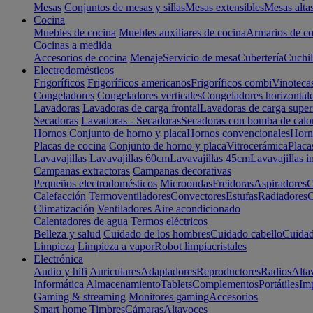
Mesas
Conjuntos de mesas y sillas
Mesas extensibles
Mesas alta
Cocina
Muebles de cocina
Muebles auxiliares de cocina
Armarios de co
Cocinas a medida
Accesorios de cocina
Menaje
Servicio de mesa
Cubertería
Cuchil
Electrodomésticos
Frigoríficos
Frigoríficos americanos
Frigoríficos combi
Vinoteca
Congeladores
Congeladores verticales
Congeladores horizontal
Lavadoras
Lavadoras de carga frontal
Lavadoras de carga super
Secadoras
Lavadoras - Secadoras
Secadoras con bomba de calo
Hornos
Conjunto de horno y placa
Hornos convencionales
Horno
Placas de cocina
Conjunto de horno y placa
Vitrocerámica
Placa
Lavavajillas
Lavavajillas 60cm
Lavavajillas 45cm
Lavavajillas i
Campanas extractoras
Campanas decorativas
Pequeños electrodomésticos
Microondas
Freidoras
Aspiradores
C
Calefacción
Termoventiladores
Convectores
Estufas
Radiadores
C
Climatización
Ventiladores
Aire acondicionado
Calentadores de agua
Termos eléctricos
Belleza y salud
Cuidado de los hombres
Cuidado cabello
Cuidad
Limpieza
Limpieza a vapor
Robot limpiacristales
Electrónica
Audio y hifi
Auriculares
Adaptadores
Reproductores
Radios
Alta
Informática
Almacenamiento
Tablets
Complementos
Portátiles
Im
Gaming & streaming
Monitores gaming
Accesorios
Smart home
Timbres
Cámaras
Altavoces