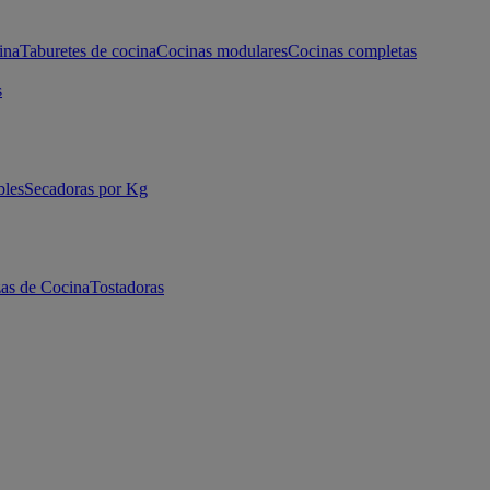
ina
Taburetes de cocina
Cocinas modulares
Cocinas completas
s
bles
Secadoras por Kg
as de Cocina
Tostadoras