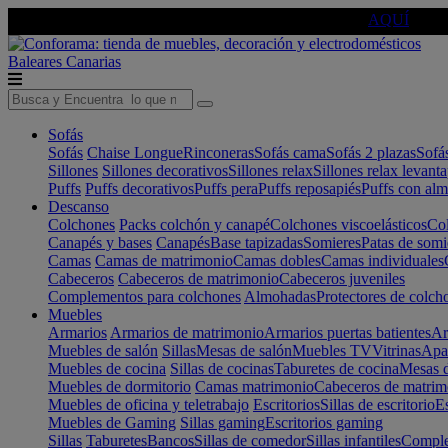
🔵Cambia tu electro con
-10% EXTRA
de descuento ☑️
AQUÍ
Baleares
Canarias
Sofás
Sofás
Chaise Longue
Rinconeras
Sofás cama
Sofás 2 plazas
Sofá
Sillones
Sillones decorativos
Sillones relax
Sillones relax levant
Puffs
Puffs decorativos
Puffs pera
Puffs reposapiés
Puffs con al
Descanso
Colchones
Packs colchón y canapé
Colchones viscoelásticos
Col
Canapés y bases
Canapés
Base tapizadas
Somieres
Patas de somi
Camas
Camas de matrimonio
Camas dobles
Camas individuales
Cabeceros
Cabeceros de matrimonio
Cabeceros juveniles
Complementos para colchones
Almohadas
Protectores de colch
Muebles
Armarios
Armarios de matrimonio
Armarios puertas batientes
Ar
Muebles de salón
Sillas
Mesas de salón
Muebles TV
Vitrinas
Apa
Muebles de cocina
Sillas de cocinas
Taburetes de cocina
Mesas d
Muebles de dormitorio
Camas matrimonio
Cabeceros de matrim
Muebles de oficina y teletrabajo
Escritorios
Sillas de escritorio
Es
Muebles de Gaming
Sillas gaming
Escritorios gaming
Sillas
Taburetes
Bancos
Sillas de comedor
Sillas infantiles
Complem