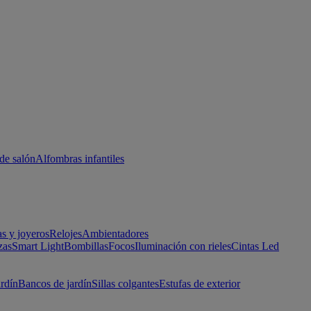
de salón
Alfombras infantiles
as y joyeros
Relojes
Ambientadores
zas
Smart Light
Bombillas
Focos
Iluminación con rieles
Cintas Led
ardín
Bancos de jardín
Sillas colgantes
Estufas de exterior