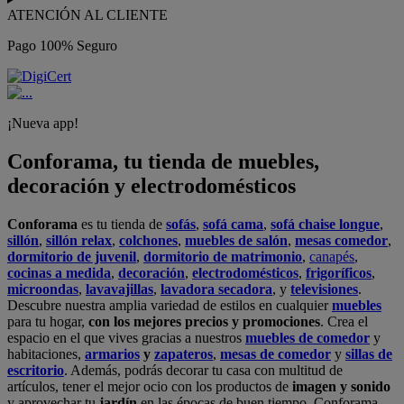
ATENCIÓN AL CLIENTE
Pago 100% Seguro
¡Nueva app!
Conforama, tu tienda de muebles,
decoración y electrodomésticos
Conforama
es tu tienda de
sofás
,
sofá cama
,
sofá chaise longue
,
sillón
,
sillón relax
,
colchones
,
muebles de salón
,
mesas comedor
,
dormitorio de juvenil
,
dormitorio de matrimonio
,
canapés
,
cocinas a medida
,
decoración
,
electrodomésticos
,
frigoríficos
,
microondas
,
lavavajillas
,
lavadora secadora
, y
televisiones
.
Descubre nuestra amplia variedad de estilos en cualquier
muebles
para tu hogar,
con los mejores precios y promociones
. Crea el
espacio en el que vives gracias a nuestros
muebles de comedor
y
habitaciones,
armarios
y
zapateros
,
mesas de comedor
y
sillas de
escritorio
. Además, podrás decorar tu casa con multitud de
artículos, tener el mejor ocio con los productos de
imagen y sonido
y aprovechar tu
jardín
en las épocas de buen tiempo. Conforama