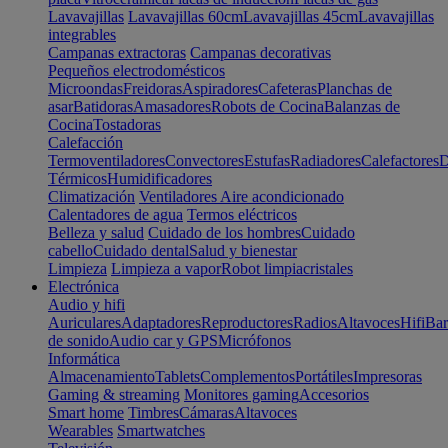
Lavavajillas
Lavavajillas 60cm
Lavavajillas 45cm
Lavavajillas
integrables
Campanas extractoras
Campanas decorativas
Pequeños electrodomésticos
Microondas
Freidoras
Aspiradores
Cafeteras
Planchas de
asar
Batidoras
Amasadores
Robots de Cocina
Balanzas de
Cocina
Tostadoras
Calefacción
Termoventiladores
Convectores
Estufas
Radiadores
Calefactores
D
Térmicos
Humidificadores
Climatización
Ventiladores
Aire acondicionado
Calentadores de agua
Termos eléctricos
Belleza y salud
Cuidado de los hombres
Cuidado
cabello
Cuidado dental
Salud y bienestar
Limpieza
Limpieza a vapor
Robot limpiacristales
Electrónica
Audio y hifi
Auriculares
Adaptadores
Reproductores
Radios
Altavoces
Hifi
Bar
de sonido
Audio car y GPS
Micrófonos
Informática
Almacenamiento
Tablets
Complementos
Portátiles
Impresoras
Gaming & streaming
Monitores gaming
Accesorios
Smart home
Timbres
Cámaras
Altavoces
Wearables
Smartwatches