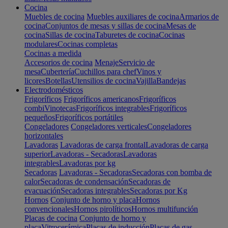
Cocina
Muebles de cocina
Muebles auxiliares de cocina
Armarios de
cocina
Conjuntos de mesas y sillas de cocina
Mesas de
cocina
Sillas de cocina
Taburetes de cocina
Cocinas
modulares
Cocinas completas
Cocinas a medida
Accesorios de cocina
Menaje
Servicio de
mesa
Cubertería
Cuchillos para chef
Vinos y
licores
Botellas
Utensilios de cocina
Vajilla
Bandejas
Electrodomésticos
Frigoríficos
Frigoríficos americanos
Frigoríficos
combi
Vinotecas
Frigoríficos integrables
Frigoríficos
pequeños
Frigoríficos portátiles
Congeladores
Congeladores verticales
Congeladores
horizontales
Lavadoras
Lavadoras de carga frontal
Lavadoras de carga
superior
Lavadoras - Secadoras
Lavadoras
integrables
Lavadoras por kg
Secadoras
Lavadoras - Secadoras
Secadoras con bomba de
calor
Secadoras de condensación
Secadoras de
evacuación
Secadoras integrables
Secadoras por Kg
Hornos
Conjunto de horno y placa
Hornos
convencionales
Hornos pirolíticos
Hornos multifunción
Placas de cocina
Conjunto de horno y
placa
Vitrocerámica
Placas de inducción
Placas de gas