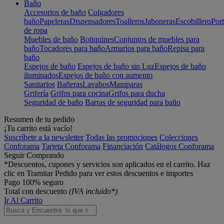
Baño
Accesorios de baño
Colgadores
baño
Papeleras
Dispensadores
Toalleros
Jaboneras
Escobillero
Port
de ropa
Muebles de baño
Botiquines
Conjuntos de muebles para
baño
Tocadores para baño
Armarios para baño
Repisa para
baño
Espejos de baño
Espejos de baño sin Luz
Espejos de baño
iluminados
Espejos de baño con aumento
Sanitarios
Bañeras
Lavabos
Mamparas
Grifería
Grifos para cocina
Grifos para ducha
Seguridad de baño
Barras de seguridad para baño
Resumen de tu pedido
¡Tu carrito está vacío!
Suscríbete a la newsletter
Todas las promociones
Colecciones
Conforama
Tarjeta Conforama
Financiación
Catálogos Conforama
Seguir Comprando
*Descuentos, cupones y servicios son aplicados en el carrito. Haz
clic en Tramitar Pedido para ver estos descuentos e importes
Pago 100% seguro
Total con descuento
(IVA incluido*)
Ir Al Carrito