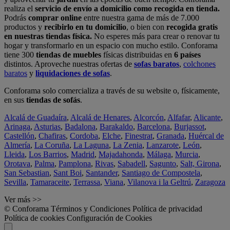
realiza el
servicio de envío a domicilio como recogida en tienda.
Podrás
comprar online
entre nuestra gama de más de 7.000
productos y
recibirlo en tu domicilio
, o bien con
recogida gratis
en nuestras tiendas física.
No esperes más para crear o renovar tu
hogar y transformarlo en un espacio con mucho estilo. Conforama
tiene 300
tiendas de muebles
físicas distribuidas en
6 países
distintos. Aproveche nuestras ofertas de
sofas baratos
,
colchones
baratos
y
liquidaciones de sofas
.
Conforama solo comercializa a través de su website o, físicamente,
en sus
tiendas de sofás
.
Alcalá de Guadaíra
,
Alcalá de Henares
,
Alcorcón
,
Alfafar
,
Alicante
,
Arinaga
,
Asturias
,
Badalona
,
Barakaldo
,
Barcelona
,
Burjassot
,
Castellón
,
Chafiras
,
Cordoba
,
Elche
,
Finestrat
,
Granada
,
Huércal de
Almería
,
La Coruña
,
La Laguna
,
La Zenia
,
Lanzarote
,
León
,
Lleida
,
Los Barrios
,
Madrid
,
Majadahonda
,
Málaga
,
Murcia
,
Orotava
,
Palma
,
Pamplona
,
Rivas
,
Sabadell
,
Sagunto
,
Salt, Girona
,
San Sebastian
,
Sant Boi
,
Santander
,
Santiago de Compostela
,
Sevilla
,
Tamaraceite
,
Terrassa
,
Viana
,
Vilanova i la Geltrú
,
Zaragoza
Ver más >>
© Conforama
Términos y Condiciones
Política de privacidad
Política de cookies
Configuración de Cookies