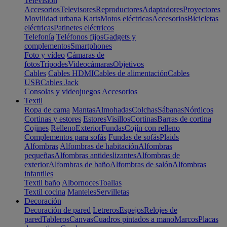
Televisión
Accesorios
Televisores
Reproductores
Adaptadores
Proyectores
Movilidad urbana
Karts
Motos eléctricas
Accesorios
Bicicletas
eléctricas
Patinetes eléctricos
Telefonía
Teléfonos fijos
Gadgets y
complementos
Smartphones
Foto y vídeo
Cámaras de
fotos
Trípodes
Videocámaras
Objetivos
Cables
Cables HDMI
Cables de alimentación
Cables
USB
Cables Jack
Consolas y videojuegos
Accesorios
Textil
Ropa de cama
Mantas
Almohadas
Colchas
Sábanas
Nórdicos
Cortinas y estores
Estores
Visillos
Cortinas
Barras de cortina
Cojines
Relleno
Exterior
Fundas
Cojín con relleno
Complementos para sofás
Fundas de sofás
Plaids
Alfombras
Alfombras de habitación
Alfombras
pequeñas
Alfombras antideslizantes
Alfombras de
exterior
Alfombras de baño
Alfombras de salón
Alfombras
infantiles
Textil baño
Albornoces
Toallas
Textil cocina
Manteles
Servilletas
Decoración
Decoración de pared
Letreros
Espejos
Relojes de
pared
Tableros
Canvas
Cuadros pintados a mano
Marcos
Placas