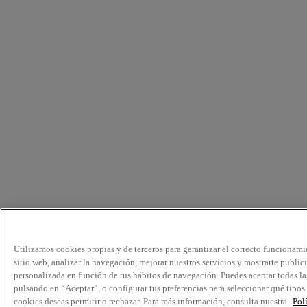
Utilizamos cookies propias y de terceros para garantizar el correcto funcionami
sitio web, analizar la navegación, mejorar nuestros servicios y mostrarte public
personalizada en función de tus hábitos de navegación. Puedes aceptar todas la
pulsando en “Aceptar”, o configurar tus preferencias para seleccionar qué tipos
cookies deseas permitir o rechazar. Para más información, consulta nuestra
Pol