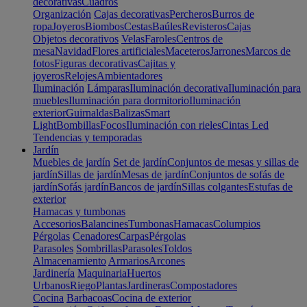
decorativas
Cuadros
Organización
Cajas decorativas
Percheros
Burros de
ropa
Joyeros
Biombos
Cestas
Baúles
Revisteros
Cajas
Objetos decorativos
Velas
Faroles
Centros de
mesa
Navidad
Flores artificiales
Maceteros
Jarrones
Marcos de
fotos
Figuras decorativas
Cajitas y
joyeros
Relojes
Ambientadores
Iluminación
Lámparas
Iluminación decorativa
Iluminación para
muebles
Iluminación para dormitorio
Iluminación
exterior
Guirnaldas
Balizas
Smart
Light
Bombillas
Focos
Iluminación con rieles
Cintas Led
Tendencias y temporadas
Jardín
Muebles de jardín
Set de jardín
Conjuntos de mesas y sillas de
jardín
Sillas de jardín
Mesas de jardín
Conjuntos de sofás de
jardín
Sofás jardín
Bancos de jardín
Sillas colgantes
Estufas de
exterior
Hamacas y tumbonas
Accesorios
Balancines
Tumbonas
Hamacas
Columpios
Pérgolas
Cenadores
Carpas
Pérgolas
Parasoles
Sombrillas
Parasoles
Toldos
Almacenamiento
Armarios
Arcones
Jardinería
Maquinaria
Huertos
Urbanos
Riego
Plantas
Jardineras
Compostadores
Cocina
Barbacoas
Cocina de exterior