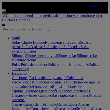
🔵Cambia tu electro con
-10% EXTRA
de descuento ☑️
AQUÍ
Baleares
Canarias
Sofás
Sofás
Chaise Longue
Rinconeras
Sofás cama
Sofás 2
plazas
Sofás 3 plazas
Sofás de piel
Sofás relax
Sofás
exterior
Divanes
Sillones
Sillones decorativos
Sillones relax
Sillones relax
levantapersonas
Puffs
Puffs decorativos
Puffs pera
Puffs reposapiés
Puffs con
almacenaje
Descanso
Colchones
Packs colchón y canapé
Colchones
viscoelásticos
Colchones de muelles
Colchones de muelles
ensacados
Colchones enrollados
Colchones de
espuma
Colchones para bebé
Colchones hinchables
Canapés y bases
Canapés
Base tapizadas
Somieres
Patas de
somieres
Camas
Camas de matrimonio
Camas dobles
Camas
individuales
Camas juveniles
Camas infantiles
Literas
Camas