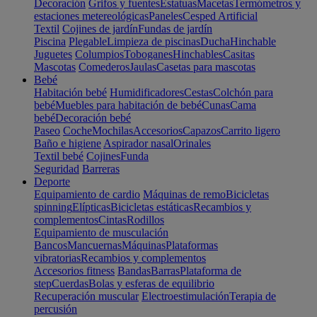
Decoración
Grifos y fuentes
Estatuas
Macetas
Termómetros y
estaciones metereológicas
Paneles
Cesped Artificial
Textil
Cojines de jardín
Fundas de jardín
Piscina
Plegable
Limpieza de piscinas
Ducha
Hinchable
Juguetes
Columpios
Toboganes
Hinchables
Casitas
Mascotas
Comederos
Jaulas
Casetas para mascotas
Bebé
Habitación bebé
Humidificadores
Cestas
Colchón para
bebé
Muebles para habitación de bebé
Cunas
Cama
bebé
Decoración bebé
Paseo
Coche
Mochilas
Accesorios
Capazos
Carrito ligero
Baño e higiene
Aspirador nasal
Orinales
Textil bebé
Cojines
Funda
Seguridad
Barreras
Deporte
Equipamiento de cardio
Máquinas de remo
Bicicletas
spinning
Elípticas
Bicicletas estáticas
Recambios y
complementos
Cintas
Rodillos
Equipamiento de musculación
Bancos
Mancuernas
Máquinas
Plataformas
vibratorias
Recambios y complementos
Accesorios fitness
Bandas
Barras
Plataforma de
step
Cuerdas
Bolas y esferas de equilibrio
Recuperación muscular
Electroestimulación
Terapia de
percusión