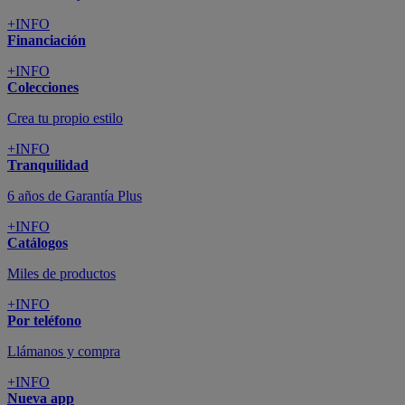
+INFO
Financiación
+INFO
Colecciones
Crea tu propio estilo
+INFO
Tranquilidad
6 años de Garantía Plus
+INFO
Catálogos
Miles de productos
+INFO
Por teléfono
Llámanos y compra
+INFO
Nueva app