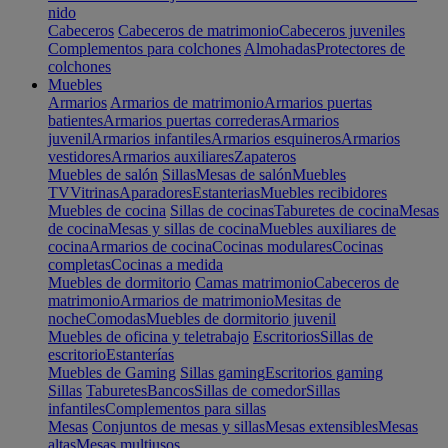
nido
Cabeceros
Cabeceros de matrimonio
Cabeceros juveniles
Complementos para colchones
Almohadas
Protectores de
colchones
Muebles
Armarios
Armarios de matrimonio
Armarios puertas
batientes
Armarios puertas correderas
Armarios
juvenil
Armarios infantiles
Armarios esquineros
Armarios
vestidores
Armarios auxiliares
Zapateros
Muebles de salón
Sillas
Mesas de salón
Muebles
TV
Vitrinas
Aparadores
Estanterias
Muebles recibidores
Muebles de cocina
Sillas de cocinas
Taburetes de cocina
Mesas
de cocina
Mesas y sillas de cocina
Muebles auxiliares de
cocina
Armarios de cocina
Cocinas modulares
Cocinas
completas
Cocinas a medida
Muebles de dormitorio
Camas matrimonio
Cabeceros de
matrimonio
Armarios de matrimonio
Mesitas de
noche
Comodas
Muebles de dormitorio juvenil
Muebles de oficina y teletrabajo
Escritorios
Sillas de
escritorio
Estanterías
Muebles de Gaming
Sillas gaming
Escritorios gaming
Sillas
Taburetes
Bancos
Sillas de comedor
Sillas
infantiles
Complementos para sillas
Mesas
Conjuntos de mesas y sillas
Mesas extensibles
Mesas
altas
Mesas multiusos