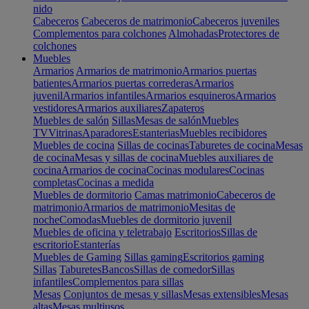
nido
Cabeceros
Cabeceros de matrimonio
Cabeceros juveniles
Complementos para colchones
Almohadas
Protectores de
colchones
Muebles
Armarios
Armarios de matrimonio
Armarios puertas
batientes
Armarios puertas correderas
Armarios
juvenil
Armarios infantiles
Armarios esquineros
Armarios
vestidores
Armarios auxiliares
Zapateros
Muebles de salón
Sillas
Mesas de salón
Muebles
TV
Vitrinas
Aparadores
Estanterias
Muebles recibidores
Muebles de cocina
Sillas de cocinas
Taburetes de cocina
Mesas
de cocina
Mesas y sillas de cocina
Muebles auxiliares de
cocina
Armarios de cocina
Cocinas modulares
Cocinas
completas
Cocinas a medida
Muebles de dormitorio
Camas matrimonio
Cabeceros de
matrimonio
Armarios de matrimonio
Mesitas de
noche
Comodas
Muebles de dormitorio juvenil
Muebles de oficina y teletrabajo
Escritorios
Sillas de
escritorio
Estanterías
Muebles de Gaming
Sillas gaming
Escritorios gaming
Sillas
Taburetes
Bancos
Sillas de comedor
Sillas
infantiles
Complementos para sillas
Mesas
Conjuntos de mesas y sillas
Mesas extensibles
Mesas
altas
Mesas multiusos