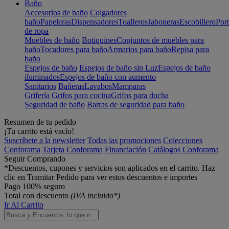
Baño
Accesorios de baño
Colgadores
baño
Papeleras
Dispensadores
Toalleros
Jaboneras
Escobillero
Port
de ropa
Muebles de baño
Botiquines
Conjuntos de muebles para
baño
Tocadores para baño
Armarios para baño
Repisa para
baño
Espejos de baño
Espejos de baño sin Luz
Espejos de baño
iluminados
Espejos de baño con aumento
Sanitarios
Bañeras
Lavabos
Mamparas
Grifería
Grifos para cocina
Grifos para ducha
Seguridad de baño
Barras de seguridad para baño
Resumen de tu pedido
¡Tu carrito está vacío!
Suscríbete a la newsletter
Todas las promociones
Colecciones
Conforama
Tarjeta Conforama
Financiación
Catálogos Conforama
Seguir Comprando
*Descuentos, cupones y servicios son aplicados en el carrito. Haz
clic en Tramitar Pedido para ver estos descuentos e importes
Pago 100% seguro
Total con descuento
(IVA incluido*)
Ir Al Carrito