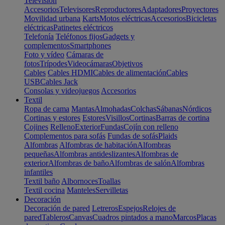
Televisión
Accesorios
Televisores
Reproductores
Adaptadores
Proyectores
Movilidad urbana
Karts
Motos eléctricas
Accesorios
Bicicletas
eléctricas
Patinetes eléctricos
Telefonía
Teléfonos fijos
Gadgets y
complementos
Smartphones
Foto y vídeo
Cámaras de
fotos
Trípodes
Videocámaras
Objetivos
Cables
Cables HDMI
Cables de alimentación
Cables
USB
Cables Jack
Consolas y videojuegos
Accesorios
Textil
Ropa de cama
Mantas
Almohadas
Colchas
Sábanas
Nórdicos
Cortinas y estores
Estores
Visillos
Cortinas
Barras de cortina
Cojines
Relleno
Exterior
Fundas
Cojín con relleno
Complementos para sofás
Fundas de sofás
Plaids
Alfombras
Alfombras de habitación
Alfombras
pequeñas
Alfombras antideslizantes
Alfombras de
exterior
Alfombras de baño
Alfombras de salón
Alfombras
infantiles
Textil baño
Albornoces
Toallas
Textil cocina
Manteles
Servilletas
Decoración
Decoración de pared
Letreros
Espejos
Relojes de
pared
Tableros
Canvas
Cuadros pintados a mano
Marcos
Placas