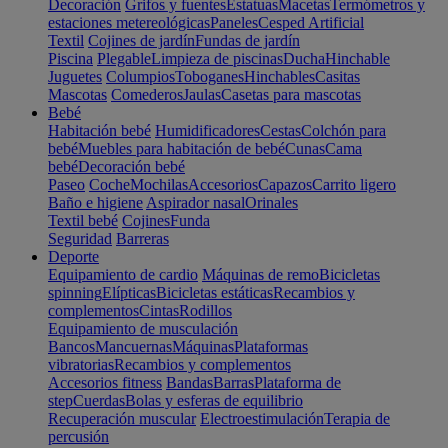
Decoración
Grifos y fuentes
Estatuas
Macetas
Termómetros y
estaciones metereológicas
Paneles
Cesped Artificial
Textil
Cojines de jardín
Fundas de jardín
Piscina
Plegable
Limpieza de piscinas
Ducha
Hinchable
Juguetes
Columpios
Toboganes
Hinchables
Casitas
Mascotas
Comederos
Jaulas
Casetas para mascotas
Bebé
Habitación bebé
Humidificadores
Cestas
Colchón para
bebé
Muebles para habitación de bebé
Cunas
Cama
bebé
Decoración bebé
Paseo
Coche
Mochilas
Accesorios
Capazos
Carrito ligero
Baño e higiene
Aspirador nasal
Orinales
Textil bebé
Cojines
Funda
Seguridad
Barreras
Deporte
Equipamiento de cardio
Máquinas de remo
Bicicletas
spinning
Elípticas
Bicicletas estáticas
Recambios y
complementos
Cintas
Rodillos
Equipamiento de musculación
Bancos
Mancuernas
Máquinas
Plataformas
vibratorias
Recambios y complementos
Accesorios fitness
Bandas
Barras
Plataforma de
step
Cuerdas
Bolas y esferas de equilibrio
Recuperación muscular
Electroestimulación
Terapia de
percusión