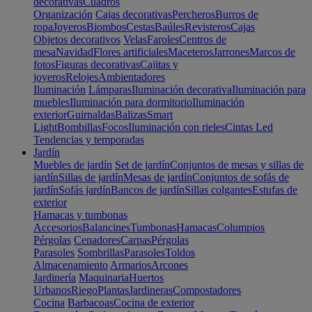
decorativas
Cuadros
Organización
Cajas decorativas
Percheros
Burros de
ropa
Joyeros
Biombos
Cestas
Baúles
Revisteros
Cajas
Objetos decorativos
Velas
Faroles
Centros de
mesa
Navidad
Flores artificiales
Maceteros
Jarrones
Marcos de
fotos
Figuras decorativas
Cajitas y
joyeros
Relojes
Ambientadores
Iluminación
Lámparas
Iluminación decorativa
Iluminación para
muebles
Iluminación para dormitorio
Iluminación
exterior
Guirnaldas
Balizas
Smart
Light
Bombillas
Focos
Iluminación con rieles
Cintas Led
Tendencias y temporadas
Jardín
Muebles de jardín
Set de jardín
Conjuntos de mesas y sillas de
jardín
Sillas de jardín
Mesas de jardín
Conjuntos de sofás de
jardín
Sofás jardín
Bancos de jardín
Sillas colgantes
Estufas de
exterior
Hamacas y tumbonas
Accesorios
Balancines
Tumbonas
Hamacas
Columpios
Pérgolas
Cenadores
Carpas
Pérgolas
Parasoles
Sombrillas
Parasoles
Toldos
Almacenamiento
Armarios
Arcones
Jardinería
Maquinaria
Huertos
Urbanos
Riego
Plantas
Jardineras
Compostadores
Cocina
Barbacoas
Cocina de exterior