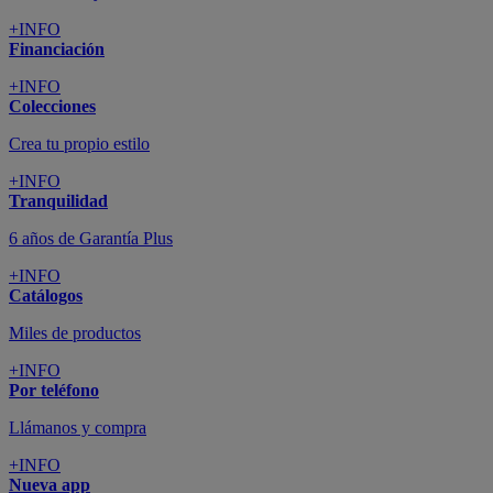
+INFO
Financiación
+INFO
Colecciones
Crea tu propio estilo
+INFO
Tranquilidad
6 años de Garantía Plus
+INFO
Catálogos
Miles de productos
+INFO
Por teléfono
Llámanos y compra
+INFO
Nueva app