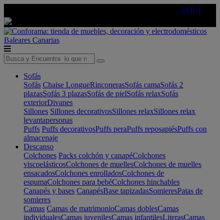
🔵Cambia tu electro con
-10% EXTRA
de descuento ☑️
AQUÍ
Baleares
Canarias
Sofás
Sofás
Chaise Longue
Rinconeras
Sofás cama
Sofás 2
plazas
Sofás 3 plazas
Sofás de piel
Sofás relax
Sofás
exterior
Divanes
Sillones
Sillones decorativos
Sillones relax
Sillones relax
levantapersonas
Puffs
Puffs decorativos
Puffs pera
Puffs reposapiés
Puffs con
almacenaje
Descanso
Colchones
Packs colchón y canapé
Colchones
viscoelásticos
Colchones de muelles
Colchones de muelles
ensacados
Colchones enrollados
Colchones de
espuma
Colchones para bebé
Colchones hinchables
Canapés y bases
Canapés
Base tapizadas
Somieres
Patas de
somieres
Camas
Camas de matrimonio
Camas dobles
Camas
individuales
Camas juveniles
Camas infantiles
Literas
Camas