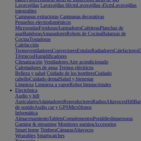
Lavavajillas
Lavavajillas 60cm
Lavavajillas 45cm
Lavavajillas
integrables
Campanas extractoras
Campanas decorativas
Pequeños electrodomésticos
Microondas
Freidoras
Aspiradores
Cafeteras
Planchas de
asar
Batidoras
Amasadores
Robots de Cocina
Balanzas de
Cocina
Tostadoras
Calefacción
Termoventiladores
Convectores
Estufas
Radiadores
Calefactores
D
Térmicos
Humidificadores
Climatización
Ventiladores
Aire acondicionado
Calentadores de agua
Termos eléctricos
Belleza y salud
Cuidado de los hombres
Cuidado
cabello
Cuidado dental
Salud y bienestar
Limpieza
Limpieza a vapor
Robot limpiacristales
Electrónica
Audio y hifi
Auriculares
Adaptadores
Reproductores
Radios
Altavoces
Hifi
Bar
de sonido
Audio car y GPS
Micrófonos
Informática
Almacenamiento
Tablets
Complementos
Portátiles
Impresoras
Gaming & streaming
Monitores gaming
Accesorios
Smart home
Timbres
Cámaras
Altavoces
Wearables
Smartwatches