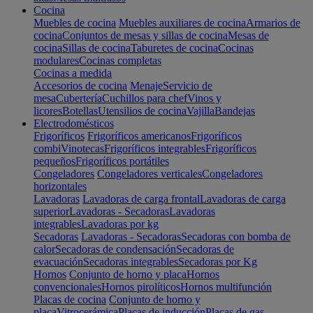
Cocina
Muebles de cocina
Muebles auxiliares de cocina
Armarios de
cocina
Conjuntos de mesas y sillas de cocina
Mesas de
cocina
Sillas de cocina
Taburetes de cocina
Cocinas
modulares
Cocinas completas
Cocinas a medida
Accesorios de cocina
Menaje
Servicio de
mesa
Cubertería
Cuchillos para chef
Vinos y
licores
Botellas
Utensilios de cocina
Vajilla
Bandejas
Electrodomésticos
Frigoríficos
Frigoríficos americanos
Frigoríficos
combi
Vinotecas
Frigoríficos integrables
Frigoríficos
pequeños
Frigoríficos portátiles
Congeladores
Congeladores verticales
Congeladores
horizontales
Lavadoras
Lavadoras de carga frontal
Lavadoras de carga
superior
Lavadoras - Secadoras
Lavadoras
integrables
Lavadoras por kg
Secadoras
Lavadoras - Secadoras
Secadoras con bomba de
calor
Secadoras de condensación
Secadoras de
evacuación
Secadoras integrables
Secadoras por Kg
Hornos
Conjunto de horno y placa
Hornos
convencionales
Hornos pirolíticos
Hornos multifunción
Placas de cocina
Conjunto de horno y
placa
Vitrocerámica
Placas de inducción
Placas de gas