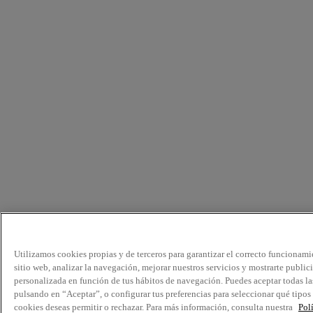
Utilizamos cookies propias y de terceros para garantizar el correcto funcionami
sitio web, analizar la navegación, mejorar nuestros servicios y mostrarte public
personalizada en función de tus hábitos de navegación. Puedes aceptar todas la
pulsando en “Aceptar”, o configurar tus preferencias para seleccionar qué tipos
cookies deseas permitir o rechazar. Para más información, consulta nuestra
Pol