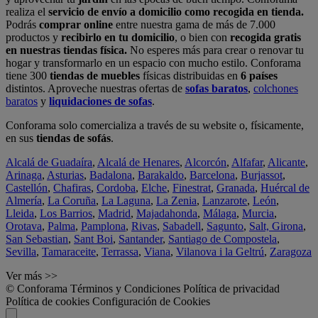
realiza el
servicio de envío a domicilio como recogida en tienda.
Podrás
comprar online
entre nuestra gama de más de 7.000
productos y
recibirlo en tu domicilio
, o bien con
recogida gratis
en nuestras tiendas física.
No esperes más para crear o renovar tu
hogar y transformarlo en un espacio con mucho estilo. Conforama
tiene 300
tiendas de muebles
físicas distribuidas en
6 países
distintos. Aproveche nuestras ofertas de
sofas baratos
,
colchones
baratos
y
liquidaciones de sofas
.
Conforama solo comercializa a través de su website o, físicamente,
en sus
tiendas de sofás
.
Alcalá de Guadaíra
,
Alcalá de Henares
,
Alcorcón
,
Alfafar
,
Alicante
,
Arinaga
,
Asturias
,
Badalona
,
Barakaldo
,
Barcelona
,
Burjassot
,
Castellón
,
Chafiras
,
Cordoba
,
Elche
,
Finestrat
,
Granada
,
Huércal de
Almería
,
La Coruña
,
La Laguna
,
La Zenia
,
Lanzarote
,
León
,
Lleida
,
Los Barrios
,
Madrid
,
Majadahonda
,
Málaga
,
Murcia
,
Orotava
,
Palma
,
Pamplona
,
Rivas
,
Sabadell
,
Sagunto
,
Salt, Girona
,
San Sebastian
,
Sant Boi
,
Santander
,
Santiago de Compostela
,
Sevilla
,
Tamaraceite
,
Terrassa
,
Viana
,
Vilanova i la Geltrú
,
Zaragoza
Ver más >>
© Conforama
Términos y Condiciones
Política de privacidad
Política de cookies
Configuración de Cookies