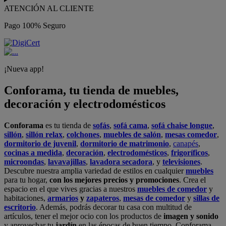
ATENCIÓN AL CLIENTE
Pago 100% Seguro
¡Nueva app!
Conforama, tu tienda de muebles,
decoración y electrodomésticos
Conforama
es tu tienda de
sofás
,
sofá cama
,
sofá chaise longue
,
sillón
,
sillón relax
,
colchones
,
muebles de salón
,
mesas comedor
,
dormitorio de juvenil
,
dormitorio de matrimonio
,
canapés
,
cocinas a medida
,
decoración
,
electrodomésticos
,
frigoríficos
,
microondas
,
lavavajillas
,
lavadora secadora
, y
televisiones
.
Descubre nuestra amplia variedad de estilos en cualquier
muebles
para tu hogar,
con los mejores precios y promociones
. Crea el
espacio en el que vives gracias a nuestros
muebles de comedor
y
habitaciones,
armarios
y
zapateros
,
mesas de comedor
y
sillas de
escritorio
. Además, podrás decorar tu casa con multitud de
artículos, tener el mejor ocio con los productos de
imagen y sonido
y aprovechar tu
jardín
en las épocas de buen tiempo. Conforama