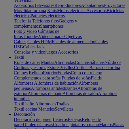
Televisión
Accesorios
Televisores
Reproductores
Adaptadores
Proyectores
Movilidad urbana
Karts
Motos eléctricas
Accesorios
Bicicletas
eléctricas
Patinetes eléctricos
Telefonía
Teléfonos fijos
Gadgets y
complementos
Smartphones
Foto y vídeo
Cámaras de
fotos
Trípodes
Videocámaras
Objetivos
Cables
Cables HDMI
Cables de alimentación
Cables
USB
Cables Jack
Consolas y videojuegos
Accesorios
Textil
Ropa de cama
Mantas
Almohadas
Colchas
Sábanas
Nórdicos
Cortinas y estores
Estores
Visillos
Cortinas
Barras de cortina
Cojines
Relleno
Exterior
Fundas
Cojín con relleno
Complementos para sofás
Fundas de sofás
Plaids
Alfombras
Alfombras de habitación
Alfombras
pequeñas
Alfombras antideslizantes
Alfombras de
exterior
Alfombras de baño
Alfombras de salón
Alfombras
infantiles
Textil baño
Albornoces
Toallas
Textil cocina
Manteles
Servilletas
Decoración
Decoración de pared
Letreros
Espejos
Relojes de
pared
Tableros
Canvas
Cuadros pintados a mano
Marcos
Placas