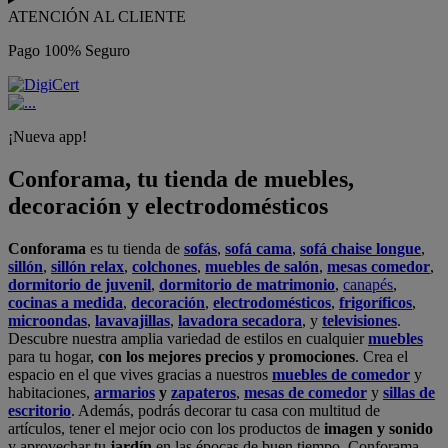
ATENCIÓN AL CLIENTE
Pago 100% Seguro
¡Nueva app!
Conforama, tu tienda de muebles,
decoración y electrodomésticos
Conforama
es tu tienda de
sofás
,
sofá cama
,
sofá chaise longue
,
sillón
,
sillón relax
,
colchones
,
muebles de salón
,
mesas comedor
,
dormitorio de juvenil
,
dormitorio de matrimonio
,
canapés
,
cocinas a medida
,
decoración
,
electrodomésticos
,
frigoríficos
,
microondas
,
lavavajillas
,
lavadora secadora
, y
televisiones
.
Descubre nuestra amplia variedad de estilos en cualquier
muebles
para tu hogar,
con los mejores precios y promociones
. Crea el
espacio en el que vives gracias a nuestros
muebles de comedor
y
habitaciones,
armarios
y
zapateros
,
mesas de comedor
y
sillas de
escritorio
. Además, podrás decorar tu casa con multitud de
artículos, tener el mejor ocio con los productos de
imagen y sonido
y aprovechar tu
jardín
en las épocas de buen tiempo. Conforama