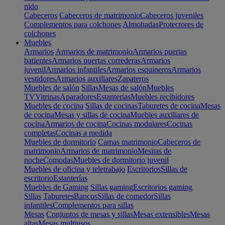
nido
Cabeceros
Cabeceros de matrimonio
Cabeceros juveniles
Complementos para colchones
Almohadas
Protectores de
colchones
Muebles
Armarios
Armarios de matrimonio
Armarios puertas
batientes
Armarios puertas correderas
Armarios
juvenil
Armarios infantiles
Armarios esquineros
Armarios
vestidores
Armarios auxiliares
Zapateros
Muebles de salón
Sillas
Mesas de salón
Muebles
TV
Vitrinas
Aparadores
Estanterias
Muebles recibidores
Muebles de cocina
Sillas de cocinas
Taburetes de cocina
Mesas
de cocina
Mesas y sillas de cocina
Muebles auxiliares de
cocina
Armarios de cocina
Cocinas modulares
Cocinas
completas
Cocinas a medida
Muebles de dormitorio
Camas matrimonio
Cabeceros de
matrimonio
Armarios de matrimonio
Mesitas de
noche
Comodas
Muebles de dormitorio juvenil
Muebles de oficina y teletrabajo
Escritorios
Sillas de
escritorio
Estanterías
Muebles de Gaming
Sillas gaming
Escritorios gaming
Sillas
Taburetes
Bancos
Sillas de comedor
Sillas
infantiles
Complementos para sillas
Mesas
Conjuntos de mesas y sillas
Mesas extensibles
Mesas
altas
Mesas multiusos