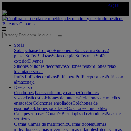
🔵Cambia tu electro con
-10% EXTRA
de descuento ☑️
AQUÍ
Baleares
Canarias
Sofás
Sofás
Chaise Longue
Rinconeras
Sofás cama
Sofás 2
plazas
Sofás 3 plazas
Sofás de piel
Sofás relax
Sofás
exterior
Divanes
Sillones
Sillones decorativos
Sillones relax
Sillones relax
levantapersonas
Puffs
Puffs decorativos
Puffs pera
Puffs reposapiés
Puffs con
almacenaje
Descanso
Colchones
Packs colchón y canapé
Colchones
viscoelásticos
Colchones de muelles
Colchones de muelles
ensacados
Colchones enrollados
Colchones de
espuma
Colchones para bebé
Colchones hinchables
Canapés y bases
Canapés
Base tapizadas
Somieres
Patas de
somieres
Camas
Camas de matrimonio
Camas dobles
Camas
individuales
Camas juveniles
Camas infantiles
Literas
Camas