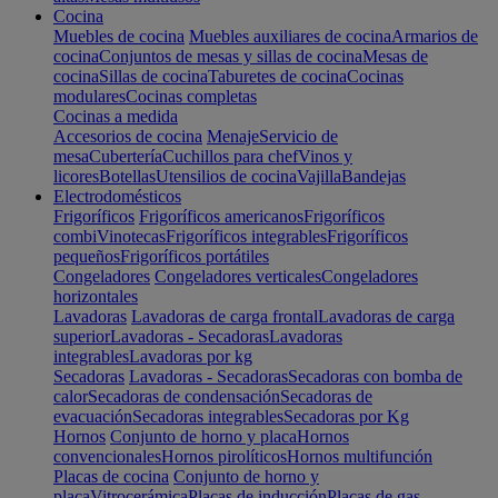
Cocina
Muebles de cocina
Muebles auxiliares de cocina
Armarios de
cocina
Conjuntos de mesas y sillas de cocina
Mesas de
cocina
Sillas de cocina
Taburetes de cocina
Cocinas
modulares
Cocinas completas
Cocinas a medida
Accesorios de cocina
Menaje
Servicio de
mesa
Cubertería
Cuchillos para chef
Vinos y
licores
Botellas
Utensilios de cocina
Vajilla
Bandejas
Electrodomésticos
Frigoríficos
Frigoríficos americanos
Frigoríficos
combi
Vinotecas
Frigoríficos integrables
Frigoríficos
pequeños
Frigoríficos portátiles
Congeladores
Congeladores verticales
Congeladores
horizontales
Lavadoras
Lavadoras de carga frontal
Lavadoras de carga
superior
Lavadoras - Secadoras
Lavadoras
integrables
Lavadoras por kg
Secadoras
Lavadoras - Secadoras
Secadoras con bomba de
calor
Secadoras de condensación
Secadoras de
evacuación
Secadoras integrables
Secadoras por Kg
Hornos
Conjunto de horno y placa
Hornos
convencionales
Hornos pirolíticos
Hornos multifunción
Placas de cocina
Conjunto de horno y
placa
Vitrocerámica
Placas de inducción
Placas de gas