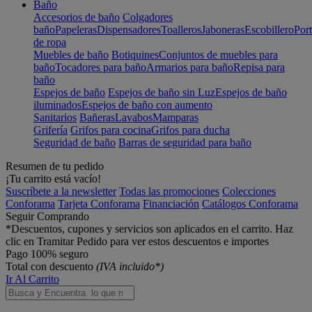
Baño
Accesorios de baño
Colgadores
baño
Papeleras
Dispensadores
Toalleros
Jaboneras
Escobillero
Port
de ropa
Muebles de baño
Botiquines
Conjuntos de muebles para
baño
Tocadores para baño
Armarios para baño
Repisa para
baño
Espejos de baño
Espejos de baño sin Luz
Espejos de baño
iluminados
Espejos de baño con aumento
Sanitarios
Bañeras
Lavabos
Mamparas
Grifería
Grifos para cocina
Grifos para ducha
Seguridad de baño
Barras de seguridad para baño
Resumen de tu pedido
¡Tu carrito está vacío!
Suscríbete a la newsletter
Todas las promociones
Colecciones
Conforama
Tarjeta Conforama
Financiación
Catálogos Conforama
Seguir Comprando
*Descuentos, cupones y servicios son aplicados en el carrito. Haz
clic en Tramitar Pedido para ver estos descuentos e importes
Pago 100% seguro
Total con descuento
(IVA incluido*)
Ir Al Carrito