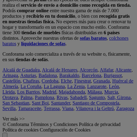
realiza el
servicio de envío a domicilio como recogida en tienda.
Podrás
comprar online
entre nuestra gama de más de 7.000
productos y
recibirlo en tu domicilio
, o bien con
recogida gratis
en nuestras tiendas física.
No esperes más para crear o renovar tu
hogar y transformarlo en un espacio con mucho estilo. Conforama
tiene 300
tiendas de muebles
físicas distribuidas en
6 países
distintos. Aproveche nuestras ofertas de
sofas baratos
,
colchones
baratos
y
liquidaciones de sofas
.
Conforama solo comercializa a través de su website o, físicamente,
en sus
tiendas de sofás
.
Alcalá de Guadaíra
,
Alcalá de Henares
,
Alcorcón
,
Alfafar
,
Alicante
,
Arinaga
,
Asturias
,
Badalona
,
Barakaldo
,
Barcelona
,
Burjassot
,
Castellón
,
Chafiras
,
Cordoba
,
Elche
,
Finestrat
,
Granada
,
Huércal de
Almería
,
La Coruña
,
La Laguna
,
La Zenia
,
Lanzarote
,
León
,
Lleida
,
Los Barrios
,
Madrid
,
Majadahonda
,
Málaga
,
Murcia
,
Orotava
,
Palma
,
Pamplona
,
Rivas
,
Sabadell
,
Sagunto
,
Salt, Girona
,
San Sebastian
,
Sant Boi
,
Santander
,
Santiago de Compostela
,
Sevilla
,
Tamaraceite
,
Terrassa
,
Viana
,
Vilanova i la Geltrú
,
Zaragoza
Ver más >>
© Conforama
Términos y Condiciones
Política de privacidad
Política de cookies
Configuración de Cookies