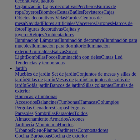
decorativas
Cuadros
Organización
Cajas decorativas
Percheros
Burros de
ropa
Joyeros
Biombos
Cestas
Baúles
Revisteros
Cajas
Objetos decorativos
Velas
Faroles
Centros de
mesa
Navidad
Flores artificiales
Maceteros
Jarrones
Marcos de
fotos
Figuras decorativas
Cajitas y
joyeros
Relojes
Ambientadores
Iluminación
Lámparas
Iluminación decorativa
Iluminación para
muebles
Iluminación para dormitorio
Iluminación
exterior
Guirnaldas
Balizas
Smart
Light
Bombillas
Focos
Iluminación con rieles
Cintas Led
Tendencias y temporadas
Jardín
Muebles de jardín
Set de jardín
Conjuntos de mesas y sillas de
jardín
Sillas de jardín
Mesas de jardín
Conjuntos de sofás de
jardín
Sofás jardín
Bancos de jardín
Sillas colgantes
Estufas de
exterior
Hamacas y tumbonas
Accesorios
Balancines
Tumbonas
Hamacas
Columpios
Pérgolas
Cenadores
Carpas
Pérgolas
Parasoles
Sombrillas
Parasoles
Toldos
Almacenamiento
Armarios
Arcones
Jardinería
Maquinaria
Huertos
Urbanos
Riego
Plantas
Jardineras
Compostadores
Cocina
Barbacoas
Cocina de exterior