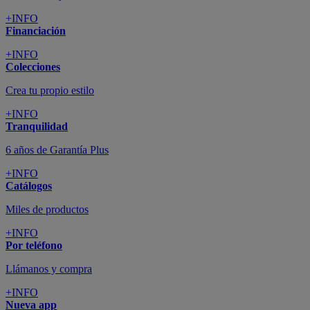
+INFO
Financiación
+INFO
Colecciones
Crea tu propio estilo
+INFO
Tranquilidad
6 años de Garantía Plus
+INFO
Catálogos
Miles de productos
+INFO
Por teléfono
Llámanos y compra
+INFO
Nueva app