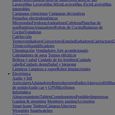
Lavavajillas
Lavavajillas 60cm
Lavavajillas 45cm
Lavavajillas
integrables
Campanas extractoras
Campanas decorativas
Pequeños electrodomésticos
Microondas
Freidoras
Aspiradores
Cafeteras
Planchas de
asar
Batidoras
Amasadores
Robots de Cocina
Balanzas de
Cocina
Tostadoras
Calefacción
Termoventiladores
Convectores
Estufas
Radiadores
Calefactores
D
Térmicos
Humidificadores
Climatización
Ventiladores
Aire acondicionado
Calentadores de agua
Termos eléctricos
Belleza y salud
Cuidado de los hombres
Cuidado
cabello
Cuidado dental
Salud y bienestar
Limpieza
Limpieza a vapor
Robot limpiacristales
Electrónica
Audio y hifi
Auriculares
Adaptadores
Reproductores
Radios
Altavoces
Hifi
Bar
de sonido
Audio car y GPS
Micrófonos
Informática
Almacenamiento
Tablets
Complementos
Portátiles
Impresoras
Gaming & streaming
Monitores gaming
Accesorios
Smart home
Timbres
Cámaras
Altavoces
Wearables
Smartwatches