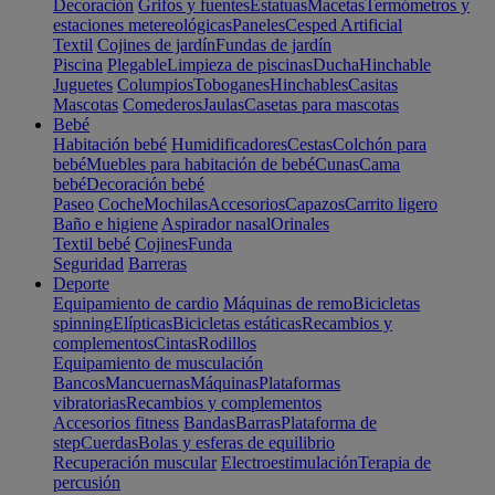
Decoración
Grifos y fuentes
Estatuas
Macetas
Termómetros y
estaciones metereológicas
Paneles
Cesped Artificial
Textil
Cojines de jardín
Fundas de jardín
Piscina
Plegable
Limpieza de piscinas
Ducha
Hinchable
Juguetes
Columpios
Toboganes
Hinchables
Casitas
Mascotas
Comederos
Jaulas
Casetas para mascotas
Bebé
Habitación bebé
Humidificadores
Cestas
Colchón para
bebé
Muebles para habitación de bebé
Cunas
Cama
bebé
Decoración bebé
Paseo
Coche
Mochilas
Accesorios
Capazos
Carrito ligero
Baño e higiene
Aspirador nasal
Orinales
Textil bebé
Cojines
Funda
Seguridad
Barreras
Deporte
Equipamiento de cardio
Máquinas de remo
Bicicletas
spinning
Elípticas
Bicicletas estáticas
Recambios y
complementos
Cintas
Rodillos
Equipamiento de musculación
Bancos
Mancuernas
Máquinas
Plataformas
vibratorias
Recambios y complementos
Accesorios fitness
Bandas
Barras
Plataforma de
step
Cuerdas
Bolas y esferas de equilibrio
Recuperación muscular
Electroestimulación
Terapia de
percusión