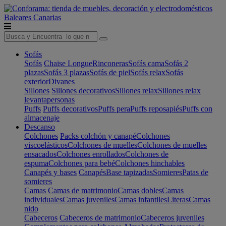
Baleares
Canarias
Sofás
Sofás
Chaise Longue
Rinconeras
Sofás cama
Sofás 2
plazas
Sofás 3 plazas
Sofás de piel
Sofás relax
Sofás
exterior
Divanes
Sillones
Sillones decorativos
Sillones relax
Sillones relax
levantapersonas
Puffs
Puffs decorativos
Puffs pera
Puffs reposapiés
Puffs con
almacenaje
Descanso
Colchones
Packs colchón y canapé
Colchones
viscoelásticos
Colchones de muelles
Colchones de muelles
ensacados
Colchones enrollados
Colchones de
espuma
Colchones para bebé
Colchones hinchables
Canapés y bases
Canapés
Base tapizadas
Somieres
Patas de
somieres
Camas
Camas de matrimonio
Camas dobles
Camas
individuales
Camas juveniles
Camas infantiles
Literas
Camas
nido
Cabeceros
Cabeceros de matrimonio
Cabeceros juveniles