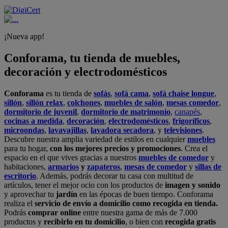
¡Nueva app!
Conforama, tu tienda de muebles,
decoración y electrodomésticos
Conforama
es tu tienda de
sofás
,
sofá cama
,
sofá chaise longue
,
sillón
,
sillón relax
,
colchones
,
muebles de salón
,
mesas comedor
,
dormitorio de juvenil
,
dormitorio de matrimonio
,
canapés
,
cocinas a medida
,
decoración
,
electrodomésticos
,
frigoríficos
,
microondas
,
lavavajillas
,
lavadora secadora
, y
televisiones
.
Descubre nuestra amplia variedad de estilos en cualquier
muebles
para tu hogar,
con los mejores precios y promociones
. Crea el
espacio en el que vives gracias a nuestros
muebles de comedor
y
habitaciones,
armarios
y
zapateros
,
mesas de comedor
y
sillas de
escritorio
. Además, podrás decorar tu casa con multitud de
artículos, tener el mejor ocio con los productos de
imagen y sonido
y aprovechar tu
jardín
en las épocas de buen tiempo. Conforama
realiza el
servicio de envío a domicilio como recogida en tienda.
Podrás
comprar online
entre nuestra gama de más de 7.000
productos y
recibirlo en tu domicilio
, o bien con
recogida gratis