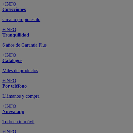
+INFO
Colecciones
Crea tu propio estilo
+INFO
Tranquilidad
6 años de Garantía Plus
+INFO
Catálogos
Miles de productos
+INFO
Por teléfono
Llámanos y compra
+INFO
Nueva app
Todo en tu móvil
+INFO