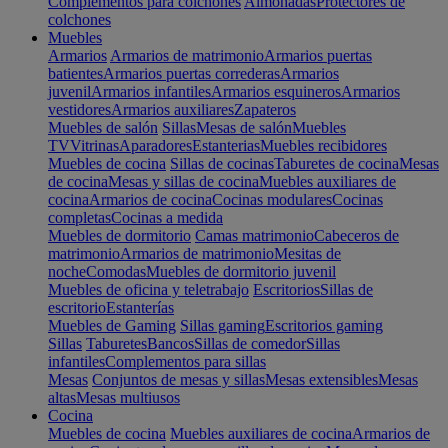
Complementos para colchones
Almohadas
Protectores de
colchones
Muebles
Armarios
Armarios de matrimonio
Armarios puertas
batientes
Armarios puertas correderas
Armarios
juvenil
Armarios infantiles
Armarios esquineros
Armarios
vestidores
Armarios auxiliares
Zapateros
Muebles de salón
Sillas
Mesas de salón
Muebles
TV
Vitrinas
Aparadores
Estanterias
Muebles recibidores
Muebles de cocina
Sillas de cocinas
Taburetes de cocina
Mesas
de cocina
Mesas y sillas de cocina
Muebles auxiliares de
cocina
Armarios de cocina
Cocinas modulares
Cocinas
completas
Cocinas a medida
Muebles de dormitorio
Camas matrimonio
Cabeceros de
matrimonio
Armarios de matrimonio
Mesitas de
noche
Comodas
Muebles de dormitorio juvenil
Muebles de oficina y teletrabajo
Escritorios
Sillas de
escritorio
Estanterías
Muebles de Gaming
Sillas gaming
Escritorios gaming
Sillas
Taburetes
Bancos
Sillas de comedor
Sillas
infantiles
Complementos para sillas
Mesas
Conjuntos de mesas y sillas
Mesas extensibles
Mesas
altas
Mesas multiusos
Cocina
Muebles de cocina
Muebles auxiliares de cocina
Armarios de