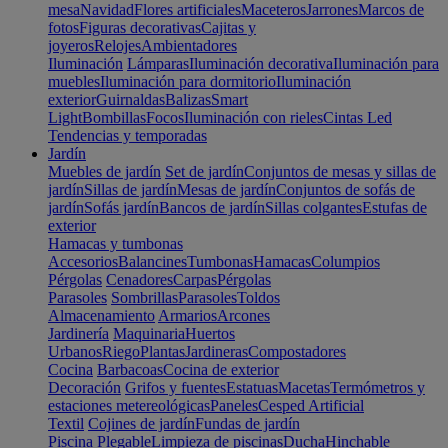
mesa
Navidad
Flores artificiales
Maceteros
Jarrones
Marcos de
fotos
Figuras decorativas
Cajitas y
joyeros
Relojes
Ambientadores
Iluminación
Lámparas
Iluminación decorativa
Iluminación para
muebles
Iluminación para dormitorio
Iluminación
exterior
Guirnaldas
Balizas
Smart
Light
Bombillas
Focos
Iluminación con rieles
Cintas Led
Tendencias y temporadas
Jardín
Muebles de jardín
Set de jardín
Conjuntos de mesas y sillas de
jardín
Sillas de jardín
Mesas de jardín
Conjuntos de sofás de
jardín
Sofás jardín
Bancos de jardín
Sillas colgantes
Estufas de
exterior
Hamacas y tumbonas
Accesorios
Balancines
Tumbonas
Hamacas
Columpios
Pérgolas
Cenadores
Carpas
Pérgolas
Parasoles
Sombrillas
Parasoles
Toldos
Almacenamiento
Armarios
Arcones
Jardinería
Maquinaria
Huertos
Urbanos
Riego
Plantas
Jardineras
Compostadores
Cocina
Barbacoas
Cocina de exterior
Decoración
Grifos y fuentes
Estatuas
Macetas
Termómetros y
estaciones metereológicas
Paneles
Cesped Artificial
Textil
Cojines de jardín
Fundas de jardín
Piscina
Plegable
Limpieza de piscinas
Ducha
Hinchable