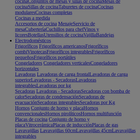
cocina
Conjuntos de mesas y sillas de cocina
Mesas de
cocina
Sillas de cocina
Taburetes de cocina
Cocinas
modulares
Cocinas completas
Cocinas a medida
Accesorios de cocina
Menaje
Servicio de
mesa
Cubertería
Cuchillos para chef
Vinos y
licores
Botellas
Utensilios de cocina
Vajilla
Bandejas
Electrodomésticos
Frigoríficos
Frigoríficos americanos
Frigoríficos
combi
Vinotecas
Frigoríficos integrables
Frigoríficos
pequeños
Frigoríficos portátiles
Congeladores
Congeladores verticales
Congeladores
horizontales
Lavadoras
Lavadoras de carga frontal
Lavadoras de carga
superior
Lavadoras - Secadoras
Lavadoras
integrables
Lavadoras por kg
Secadoras
Lavadoras - Secadoras
Secadoras con bomba de
calor
Secadoras de condensación
Secadoras de
evacuación
Secadoras integrables
Secadoras por Kg
Hornos
Conjunto de horno y placa
Hornos
convencionales
Hornos pirolíticos
Hornos multifunción
Placas de cocina
Conjunto de horno y
placa
Vitrocerámica
Placas de inducción
Placas de gas
Lavavajillas
Lavavajillas 60cm
Lavavajillas 45cm
Lavavajillas
integrables