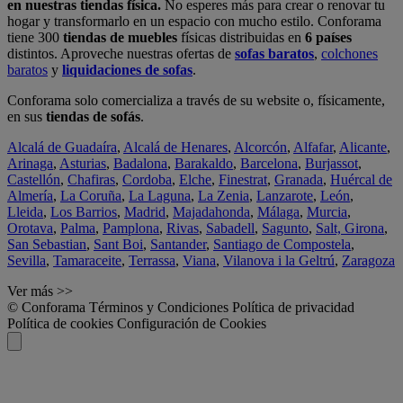
en nuestras tiendas física.
No esperes más para crear o renovar tu
hogar y transformarlo en un espacio con mucho estilo. Conforama
tiene 300
tiendas de muebles
físicas distribuidas en
6 países
distintos. Aproveche nuestras ofertas de
sofas baratos
,
colchones
baratos
y
liquidaciones de sofas
.
Conforama solo comercializa a través de su website o, físicamente,
en sus
tiendas de sofás
.
Alcalá de Guadaíra
,
Alcalá de Henares
,
Alcorcón
,
Alfafar
,
Alicante
,
Arinaga
,
Asturias
,
Badalona
,
Barakaldo
,
Barcelona
,
Burjassot
,
Castellón
,
Chafiras
,
Cordoba
,
Elche
,
Finestrat
,
Granada
,
Huércal de
Almería
,
La Coruña
,
La Laguna
,
La Zenia
,
Lanzarote
,
León
,
Lleida
,
Los Barrios
,
Madrid
,
Majadahonda
,
Málaga
,
Murcia
,
Orotava
,
Palma
,
Pamplona
,
Rivas
,
Sabadell
,
Sagunto
,
Salt, Girona
,
San Sebastian
,
Sant Boi
,
Santander
,
Santiago de Compostela
,
Sevilla
,
Tamaraceite
,
Terrassa
,
Viana
,
Vilanova i la Geltrú
,
Zaragoza
Ver más >>
© Conforama
Términos y Condiciones
Política de privacidad
Política de cookies
Configuración de Cookies