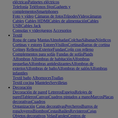
eléctricas
Patinetes eléctricos
Telefonía
Teléfonos fijos
Gadgets y
complementos
Smartphones
Foto y vídeo
Cámaras de fotos
Trípodes
Videocámaras
Cables
Cables HDMI
Cables de alimentación
Cables
USB
Cables Jack
Consolas y videojuegos
Accesorios
Textil
Ropa de cama
Mantas
Almohadas
Colchas
Sábanas
Nórdicos
Cortinas y estores
Estores
Visillos
Cortinas
Barras de cortina
Cojines
Relleno
Exterior
Fundas
Cojín con relleno
Complementos para sofás
Fundas de sofás
Plaids
Alfombras
Alfombras de habitación
Alfombras
pequeñas
Alfombras antideslizantes
Alfombras de
exterior
Alfombras de baño
Alfombras de salón
Alfombras
infantiles
Textil baño
Albornoces
Toallas
Textil cocina
Manteles
Servilletas
Decoración
Decoración de pared
Letreros
Espejos
Relojes de
pared
Tableros
Canvas
Cuadros pintados a mano
Marcos
Placas
decorativas
Cuadros
Organización
Cajas decorativas
Percheros
Burros de
ropa
Joyeros
Biombos
Cestas
Baúles
Revisteros
Cajas
Objetos decorativos
Velas
Faroles
Centros de