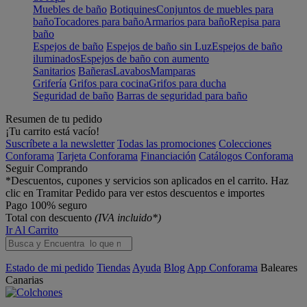
Muebles de baño
Botiquines
Conjuntos de muebles para
baño
Tocadores para baño
Armarios para baño
Repisa para
baño
Espejos de baño
Espejos de baño sin Luz
Espejos de baño
iluminados
Espejos de baño con aumento
Sanitarios
Bañeras
Lavabos
Mamparas
Grifería
Grifos para cocina
Grifos para ducha
Seguridad de baño
Barras de seguridad para baño
Resumen de tu pedido
¡Tu carrito está vacío!
Suscríbete a la newsletter
Todas las promociones
Colecciones
Conforama
Tarjeta Conforama
Financiación
Catálogos Conforama
Seguir Comprando
*Descuentos, cupones y servicios son aplicados en el carrito. Haz
clic en Tramitar Pedido para ver estos descuentos e importes
Pago 100% seguro
Total con descuento
(IVA incluido*)
Ir Al Carrito
Estado de mi pedido
Tiendas
Ayuda
Blog
App Conforama
Baleares
Canarias