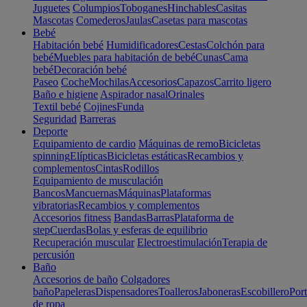
Juguetes
Columpios
Toboganes
Hinchables
Casitas
Mascotas
Comederos
Jaulas
Casetas para mascotas
Bebé
Habitación bebé
Humidificadores
Cestas
Colchón para
bebé
Muebles para habitación de bebé
Cunas
Cama
bebé
Decoración bebé
Paseo
Coche
Mochilas
Accesorios
Capazos
Carrito ligero
Baño e higiene
Aspirador nasal
Orinales
Textil bebé
Cojines
Funda
Seguridad
Barreras
Deporte
Equipamiento de cardio
Máquinas de remo
Bicicletas
spinning
Elípticas
Bicicletas estáticas
Recambios y
complementos
Cintas
Rodillos
Equipamiento de musculación
Bancos
Mancuernas
Máquinas
Plataformas
vibratorias
Recambios y complementos
Accesorios fitness
Bandas
Barras
Plataforma de
step
Cuerdas
Bolas y esferas de equilibrio
Recuperación muscular
Electroestimulación
Terapia de
percusión
Baño
Accesorios de baño
Colgadores
baño
Papeleras
Dispensadores
Toalleros
Jaboneras
Escobillero
Port
de ropa