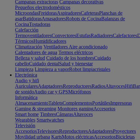
Campanas extractoras
Campanas decorativas
Pequeños electrodomésticos
Microondas
Freidoras
Aspiradores
Cafeteras
Planchas de
asar
Batidoras
Amasadores
Robots de Cocina
Balanzas de
Cocina
Tostadoras
Calefacción
Termoventiladores
Convectores
Estufas
Radiadores
Calefactores
D
Térmicos
Humidificadores
Climatización
Ventiladores
Aire acondicionado
Calentadores de agua
Termos eléctricos
Belleza y salud
Cuidado de los hombres
Cuidado
cabello
Cuidado dental
Salud y bienestar
Limpieza
Limpieza a vapor
Robot limpiacristales
Electrónica
Audio y hifi
Auriculares
Adaptadores
Reproductores
Radios
Altavoces
Hifi
Bar
de sonido
Audio car y GPS
Micrófonos
Informática
Almacenamiento
Tablets
Complementos
Portátiles
Impresoras
Gaming & streaming
Monitores gaming
Accesorios
Smart home
Timbres
Cámaras
Altavoces
Wearables
Smartwatches
Televisión
Accesorios
Televisores
Reproductores
Adaptadores
Proyectores
Movilidad urbana
Karts
Motos eléctricas
Accesorios
Bicicletas