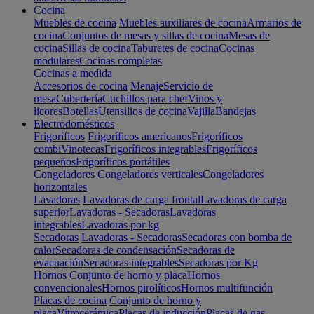
Cocina
Muebles de cocina
Muebles auxiliares de cocina
Armarios de
cocina
Conjuntos de mesas y sillas de cocina
Mesas de
cocina
Sillas de cocina
Taburetes de cocina
Cocinas
modulares
Cocinas completas
Cocinas a medida
Accesorios de cocina
Menaje
Servicio de
mesa
Cubertería
Cuchillos para chef
Vinos y
licores
Botellas
Utensilios de cocina
Vajilla
Bandejas
Electrodomésticos
Frigoríficos
Frigoríficos americanos
Frigoríficos
combi
Vinotecas
Frigoríficos integrables
Frigoríficos
pequeños
Frigoríficos portátiles
Congeladores
Congeladores verticales
Congeladores
horizontales
Lavadoras
Lavadoras de carga frontal
Lavadoras de carga
superior
Lavadoras - Secadoras
Lavadoras
integrables
Lavadoras por kg
Secadoras
Lavadoras - Secadoras
Secadoras con bomba de
calor
Secadoras de condensación
Secadoras de
evacuación
Secadoras integrables
Secadoras por Kg
Hornos
Conjunto de horno y placa
Hornos
convencionales
Hornos pirolíticos
Hornos multifunción
Placas de cocina
Conjunto de horno y
placa
Vitrocerámica
Placas de inducción
Placas de gas