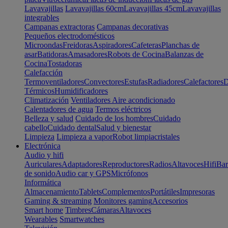
Lavavajillas
Lavavajillas 60cm
Lavavajillas 45cm
Lavavajillas
integrables
Campanas extractoras
Campanas decorativas
Pequeños electrodomésticos
Microondas
Freidoras
Aspiradores
Cafeteras
Planchas de
asar
Batidoras
Amasadores
Robots de Cocina
Balanzas de
Cocina
Tostadoras
Calefacción
Termoventiladores
Convectores
Estufas
Radiadores
Calefactores
D
Térmicos
Humidificadores
Climatización
Ventiladores
Aire acondicionado
Calentadores de agua
Termos eléctricos
Belleza y salud
Cuidado de los hombres
Cuidado
cabello
Cuidado dental
Salud y bienestar
Limpieza
Limpieza a vapor
Robot limpiacristales
Electrónica
Audio y hifi
Auriculares
Adaptadores
Reproductores
Radios
Altavoces
Hifi
Bar
de sonido
Audio car y GPS
Micrófonos
Informática
Almacenamiento
Tablets
Complementos
Portátiles
Impresoras
Gaming & streaming
Monitores gaming
Accesorios
Smart home
Timbres
Cámaras
Altavoces
Wearables
Smartwatches