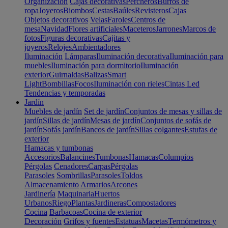
Organización
Cajas decorativas
Percheros
Burros de
ropa
Joyeros
Biombos
Cestas
Baúles
Revisteros
Cajas
Objetos decorativos
Velas
Faroles
Centros de
mesa
Navidad
Flores artificiales
Maceteros
Jarrones
Marcos de
fotos
Figuras decorativas
Cajitas y
joyeros
Relojes
Ambientadores
Iluminación
Lámparas
Iluminación decorativa
Iluminación para
muebles
Iluminación para dormitorio
Iluminación
exterior
Guirnaldas
Balizas
Smart
Light
Bombillas
Focos
Iluminación con rieles
Cintas Led
Tendencias y temporadas
Jardín
Muebles de jardín
Set de jardín
Conjuntos de mesas y sillas de
jardín
Sillas de jardín
Mesas de jardín
Conjuntos de sofás de
jardín
Sofás jardín
Bancos de jardín
Sillas colgantes
Estufas de
exterior
Hamacas y tumbonas
Accesorios
Balancines
Tumbonas
Hamacas
Columpios
Pérgolas
Cenadores
Carpas
Pérgolas
Parasoles
Sombrillas
Parasoles
Toldos
Almacenamiento
Armarios
Arcones
Jardinería
Maquinaria
Huertos
Urbanos
Riego
Plantas
Jardineras
Compostadores
Cocina
Barbacoas
Cocina de exterior
Decoración
Grifos y fuentes
Estatuas
Macetas
Termómetros y