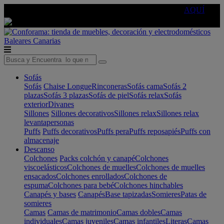
🔵Cambia tu electro con
-10% EXTRA
de descuento ☑️
AQUÍ
Baleares
Canarias
Sofás
Sofás
Chaise Longue
Rinconeras
Sofás cama
Sofás 2
plazas
Sofás 3 plazas
Sofás de piel
Sofás relax
Sofás
exterior
Divanes
Sillones
Sillones decorativos
Sillones relax
Sillones relax
levantapersonas
Puffs
Puffs decorativos
Puffs pera
Puffs reposapiés
Puffs con
almacenaje
Descanso
Colchones
Packs colchón y canapé
Colchones
viscoelásticos
Colchones de muelles
Colchones de muelles
ensacados
Colchones enrollados
Colchones de
espuma
Colchones para bebé
Colchones hinchables
Canapés y bases
Canapés
Base tapizadas
Somieres
Patas de
somieres
Camas
Camas de matrimonio
Camas dobles
Camas
individuales
Camas juveniles
Camas infantiles
Literas
Camas