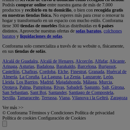
Podrás
comprar online
entre nuestra gama de más de 7.000
productos y
recibirlo en tu domicilio
, o bien con
recogida gratis
en nuestras tiendas física.
No esperes más para crear o renovar tu
hogar y transformarlo en un espacio con mucho estilo. Conforama
tiene 300
tiendas de muebles
físicas distribuidas en
6 países
distintos. Aproveche nuestras ofertas de
sofas baratos
,
colchones
baratos
y
liquidaciones de sofas
.
Conforama solo comercializa a través de su website o, físicamente,
en sus
tiendas de sofás
.
Alcalá de Guadaíra
,
Alcalá de Henares
,
Alcorcón
,
Alfafar
,
Alicante
,
Arinaga
,
Asturias
,
Badalona
,
Barakaldo
,
Barcelona
,
Burjassot
,
Castellón
,
Chafiras
,
Cordoba
,
Elche
,
Finestrat
,
Granada
,
Huércal de
Almería
,
La Coruña
,
La Laguna
,
La Zenia
,
Lanzarote
,
León
,
Lleida
,
Los Barrios
,
Madrid
,
Majadahonda
,
Málaga
,
Murcia
,
Orotava
,
Palma
,
Pamplona
,
Rivas
,
Sabadell
,
Sagunto
,
Salt, Girona
,
San Sebastian
,
Sant Boi
,
Santander
,
Santiago de Compostela
,
Sevilla
,
Tamaraceite
,
Terrassa
,
Viana
,
Vilanova i la Geltrú
,
Zaragoza
Ver más >>
© Conforama
Términos y Condiciones
Política de privacidad
Política de cookies
Configuración de Cookies