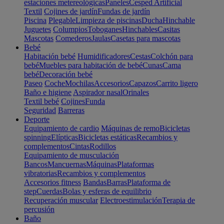
estaciones metereológicas
Paneles
Cesped Artificial
Textil
Cojines de jardín
Fundas de jardín
Piscina
Plegable
Limpieza de piscinas
Ducha
Hinchable
Juguetes
Columpios
Toboganes
Hinchables
Casitas
Mascotas
Comederos
Jaulas
Casetas para mascotas
Bebé
Habitación bebé
Humidificadores
Cestas
Colchón para
bebé
Muebles para habitación de bebé
Cunas
Cama
bebé
Decoración bebé
Paseo
Coche
Mochilas
Accesorios
Capazos
Carrito ligero
Baño e higiene
Aspirador nasal
Orinales
Textil bebé
Cojines
Funda
Seguridad
Barreras
Deporte
Equipamiento de cardio
Máquinas de remo
Bicicletas
spinning
Elípticas
Bicicletas estáticas
Recambios y
complementos
Cintas
Rodillos
Equipamiento de musculación
Bancos
Mancuernas
Máquinas
Plataformas
vibratorias
Recambios y complementos
Accesorios fitness
Bandas
Barras
Plataforma de
step
Cuerdas
Bolas y esferas de equilibrio
Recuperación muscular
Electroestimulación
Terapia de
percusión
Baño