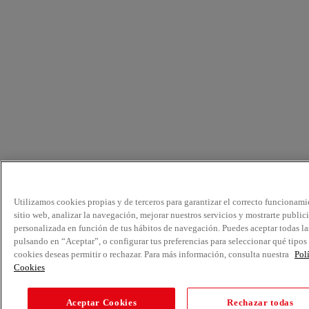
Utilizamos cookies propias y de terceros para garantizar el correcto funcionami
sitio web, analizar la navegación, mejorar nuestros servicios y mostrarte public
personalizada en función de tus hábitos de navegación. Puedes aceptar todas la
pulsando en “Aceptar”, o configurar tus preferencias para seleccionar qué tipos
cookies deseas permitir o rechazar. Para más información, consulta nuestra
Pol
Cookies
Aceptar Cookies
Rechazar todas