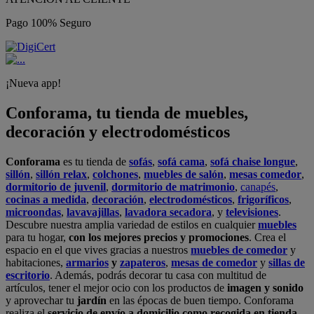
Pago 100% Seguro
¡Nueva app!
Conforama, tu tienda de muebles,
decoración y electrodomésticos
Conforama
es tu tienda de
sofás
,
sofá cama
,
sofá chaise longue
,
sillón
,
sillón relax
,
colchones
,
muebles de salón
,
mesas comedor
,
dormitorio de juvenil
,
dormitorio de matrimonio
,
canapés
,
cocinas a medida
,
decoración
,
electrodomésticos
,
frigoríficos
,
microondas
,
lavavajillas
,
lavadora secadora
, y
televisiones
.
Descubre nuestra amplia variedad de estilos en cualquier
muebles
para tu hogar,
con los mejores precios y promociones
. Crea el
espacio en el que vives gracias a nuestros
muebles de comedor
y
habitaciones,
armarios
y
zapateros
,
mesas de comedor
y
sillas de
escritorio
. Además, podrás decorar tu casa con multitud de
artículos, tener el mejor ocio con los productos de
imagen y sonido
y aprovechar tu
jardín
en las épocas de buen tiempo. Conforama
realiza el
servicio de envío a domicilio como recogida en tienda.