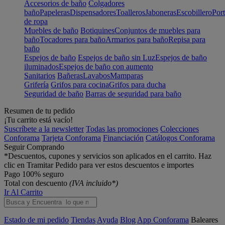
Accesorios de baño
Colgadores
baño
Papeleras
Dispensadores
Toalleros
Jaboneras
Escobillero
Port
de ropa
Muebles de baño
Botiquines
Conjuntos de muebles para
baño
Tocadores para baño
Armarios para baño
Repisa para
baño
Espejos de baño
Espejos de baño sin Luz
Espejos de baño
iluminados
Espejos de baño con aumento
Sanitarios
Bañeras
Lavabos
Mamparas
Grifería
Grifos para cocina
Grifos para ducha
Seguridad de baño
Barras de seguridad para baño
Resumen de tu pedido
¡Tu carrito está vacío!
Suscríbete a la newsletter
Todas las promociones
Colecciones
Conforama
Tarjeta Conforama
Financiación
Catálogos Conforama
Seguir Comprando
*Descuentos, cupones y servicios son aplicados en el carrito. Haz
clic en Tramitar Pedido para ver estos descuentos e importes
Pago 100% seguro
Total con descuento
(IVA incluido*)
Ir Al Carrito
Estado de mi pedido
Tiendas
Ayuda
Blog
App Conforama
Baleares