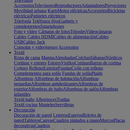
Televisión
Accesorios
Televisores
Reproductores
Adaptadores
Proyectores
Movilidad urbana
Karts
Motos eléctricas
Accesorios
Bicicletas
eléctricas
Patinetes eléctricos
Telefonía
Teléfonos fijos
Gadgets y
complementos
Smartphones
Foto y vídeo
Cámaras de fotos
Trípodes
Videocámaras
Cables
Cables HDMI
Cables de alimentación
Cables
USB
Cables Jack
Consolas y videojuegos
Accesorios
Textil
Ropa de cama
Mantas
Almohadas
Colchas
Sábanas
Nórdicos
Cortinas y estores
Estores
Visillos
Cortinas
Barras de cortina
Cojines
Relleno
Exterior
Fundas
Cojín con relleno
Complementos para sofás
Fundas de sofás
Plaids
Alfombras
Alfombras de habitación
Alfombras
pequeñas
Alfombras antideslizantes
Alfombras de
exterior
Alfombras de baño
Alfombras de salón
Alfombras
infantiles
Textil baño
Albornoces
Toallas
Textil cocina
Manteles
Servilletas
Decoración
Decoración de pared
Letreros
Espejos
Relojes de
pared
Tableros
Canvas
Cuadros pintados a mano
Marcos
Placas
decorativas
Cuadros