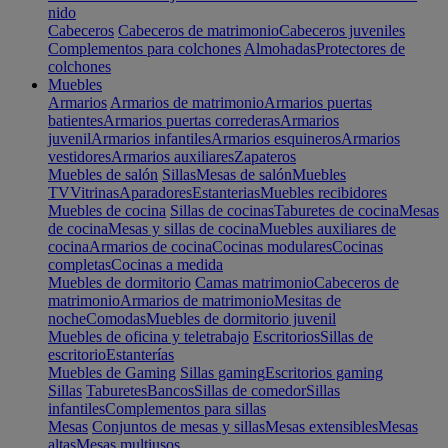
nido
Cabeceros
Cabeceros de matrimonio
Cabeceros juveniles
Complementos para colchones
Almohadas
Protectores de
colchones
Muebles
Armarios
Armarios de matrimonio
Armarios puertas
batientes
Armarios puertas correderas
Armarios
juvenil
Armarios infantiles
Armarios esquineros
Armarios
vestidores
Armarios auxiliares
Zapateros
Muebles de salón
Sillas
Mesas de salón
Muebles
TV
Vitrinas
Aparadores
Estanterias
Muebles recibidores
Muebles de cocina
Sillas de cocinas
Taburetes de cocina
Mesas
de cocina
Mesas y sillas de cocina
Muebles auxiliares de
cocina
Armarios de cocina
Cocinas modulares
Cocinas
completas
Cocinas a medida
Muebles de dormitorio
Camas matrimonio
Cabeceros de
matrimonio
Armarios de matrimonio
Mesitas de
noche
Comodas
Muebles de dormitorio juvenil
Muebles de oficina y teletrabajo
Escritorios
Sillas de
escritorio
Estanterías
Muebles de Gaming
Sillas gaming
Escritorios gaming
Sillas
Taburetes
Bancos
Sillas de comedor
Sillas
infantiles
Complementos para sillas
Mesas
Conjuntos de mesas y sillas
Mesas extensibles
Mesas
altas
Mesas multiusos