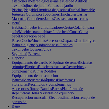
estaciones metereológicas
Paneles
Cesped Artificial
Textil
Cojines de jardín
Fundas de jardín
Piscina
Plegable
Limpieza de piscinas
Ducha
Hinchable
Juguetes
Columpios
Toboganes
Hinchables
Casitas
Mascotas
Comederos
Jaulas
Casetas para mascotas
Bebé
Habitación bebé
Humidificadores
Cestas
Colchón para
bebé
Muebles para habitación de bebé
Cunas
Cama
bebé
Decoración bebé
Paseo
Coche
Mochilas
Accesorios
Capazos
Carrito ligero
Baño e higiene
Aspirador nasal
Orinales
Textil bebé
Cojines
Funda
Seguridad
Barreras
Deporte
Equipamiento de cardio
Máquinas de remo
Bicicletas
spinning
Elípticas
Bicicletas estáticas
Recambios y
complementos
Cintas
Rodillos
Equipamiento de musculación
Bancos
Mancuernas
Máquinas
Plataformas
vibratorias
Recambios y complementos
Accesorios fitness
Bandas
Barras
Plataforma de
step
Cuerdas
Bolas y esferas de equilibrio
Recuperación muscular
Electroestimulación
Terapia de
percusión
Baño