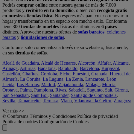
Podrás
comprar online
entre nuestra gama de más de 7.000
productos y
recibirlo en tu domicilio
, o bien con
recogida gratis
en nuestras tiendas física.
No esperes más para crear o renovar tu
hogar y transformarlo en un espacio con mucho estilo. Conforama
tiene 300
tiendas de muebles
físicas distribuidas en
6 países
distintos. Aproveche nuestras ofertas de
sofas baratos
,
colchones
baratos
y
liquidaciones de sofas
.
Conforama solo comercializa a través de su website o, físicamente,
en sus
tiendas de sofás
.
Alcalá de Guadaíra
,
Alcalá de Henares
,
Alcorcón
,
Alfafar
,
Alicante
,
Arinaga
,
Asturias
,
Badalona
,
Barakaldo
,
Barcelona
,
Burjassot
,
Castellón
,
Chafiras
,
Cordoba
,
Elche
,
Finestrat
,
Granada
,
Huércal de
Almería
,
La Coruña
,
La Laguna
,
La Zenia
,
Lanzarote
,
León
,
Lleida
,
Los Barrios
,
Madrid
,
Majadahonda
,
Málaga
,
Murcia
,
Orotava
,
Palma
,
Pamplona
,
Rivas
,
Sabadell
,
Sagunto
,
Salt, Girona
,
San Sebastian
,
Sant Boi
,
Santander
,
Santiago de Compostela
,
Sevilla
,
Tamaraceite
,
Terrassa
,
Viana
,
Vilanova i la Geltrú
,
Zaragoza
Ver más >>
© Conforama
Términos y Condiciones
Política de privacidad
Política de cookies
Configuración de Cookies