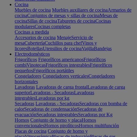
Cocina
Muebles de cocina
Muebles auxiliares de cocina
Armarios de
cocina
Conjuntos de mesas y sillas de cocina
Mesas de
cocina
Sillas de cocina
Taburetes de cocina
Cocinas
modulares
Cocinas completas
Cocinas a medida
Accesorios de cocina
Menaje
Servicio de
mesa
Cubertería
Cuchillos para chef
Vinos y
licores
Botellas
Utensilios de cocina
Vajilla
Bandejas
Electrodomésticos
Frigoríficos
Frigoríficos americanos
Frigoríficos
combi
Vinotecas
Frigoríficos integrables
Frigoríficos
pequeños
Frigoríficos portátiles
Congeladores
Congeladores verticales
Congeladores
horizontales
Lavadoras
Lavadoras de carga frontal
Lavadoras de carga
superior
Lavadoras - Secadoras
Lavadoras
integrables
Lavadoras por kg
Secadoras
Lavadoras - Secadoras
Secadoras con bomba de
calor
Secadoras de condensación
Secadoras de
evacuación
Secadoras integrables
Secadoras por Kg
Hornos
Conjunto de horno y placa
Hornos
convencionales
Hornos pirolíticos
Hornos multifunción
Placas de cocina
Conjunto de horno y
placa
Vitrocerámica
Placas de inducción
Placas de gas