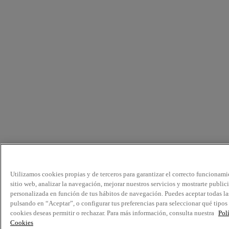
Utilizamos cookies propias y de terceros para garantizar el correcto funcionami
sitio web, analizar la navegación, mejorar nuestros servicios y mostrarte public
personalizada en función de tus hábitos de navegación. Puedes aceptar todas la
pulsando en “Aceptar”, o configurar tus preferencias para seleccionar qué tipos
cookies deseas permitir o rechazar. Para más información, consulta nuestra
Pol
Cookies