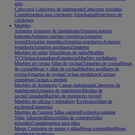
nido
Cabeceros
Cabeceros de matrimonio
Cabeceros juveniles
Complementos para colchones
Almohadas
Protectores de
colchones
Muebles
Armarios
Armarios de matrimonio
Armarios puertas
batientes
Armarios puertas correderas
Armarios
juvenil
Armarios infantiles
Armarios esquineros
Armarios
vestidores
Armarios auxiliares
Zapateros
Muebles de salón
Sillas
Mesas de salón
Muebles
TV
Vitrinas
Aparadores
Estanterias
Muebles recibidores
Muebles de cocina
Sillas de cocinas
Taburetes de cocina
Mesas
de cocina
Mesas y sillas de cocina
Muebles auxiliares de
cocina
Armarios de cocina
Cocinas modulares
Cocinas
completas
Cocinas a medida
Muebles de dormitorio
Camas matrimonio
Cabeceros de
matrimonio
Armarios de matrimonio
Mesitas de
noche
Comodas
Muebles de dormitorio juvenil
Muebles de oficina y teletrabajo
Escritorios
Sillas de
escritorio
Estanterías
Muebles de Gaming
Sillas gaming
Escritorios gaming
Sillas
Taburetes
Bancos
Sillas de comedor
Sillas
infantiles
Complementos para sillas
Mesas
Conjuntos de mesas y sillas
Mesas extensibles
Mesas
altas
Mesas multiusos