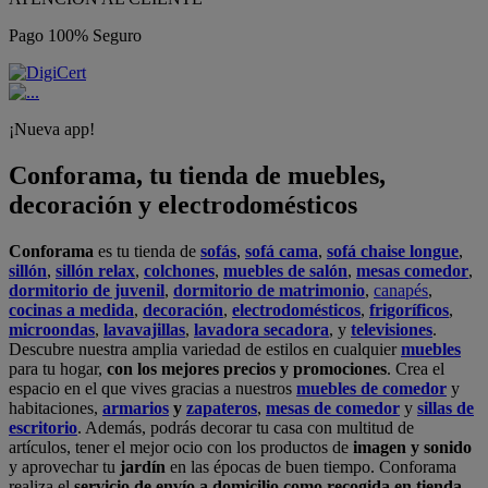
Pago 100% Seguro
¡Nueva app!
Conforama, tu tienda de muebles,
decoración y electrodomésticos
Conforama
es tu tienda de
sofás
,
sofá cama
,
sofá chaise longue
,
sillón
,
sillón relax
,
colchones
,
muebles de salón
,
mesas comedor
,
dormitorio de juvenil
,
dormitorio de matrimonio
,
canapés
,
cocinas a medida
,
decoración
,
electrodomésticos
,
frigoríficos
,
microondas
,
lavavajillas
,
lavadora secadora
, y
televisiones
.
Descubre nuestra amplia variedad de estilos en cualquier
muebles
para tu hogar,
con los mejores precios y promociones
. Crea el
espacio en el que vives gracias a nuestros
muebles de comedor
y
habitaciones,
armarios
y
zapateros
,
mesas de comedor
y
sillas de
escritorio
. Además, podrás decorar tu casa con multitud de
artículos, tener el mejor ocio con los productos de
imagen y sonido
y aprovechar tu
jardín
en las épocas de buen tiempo. Conforama
realiza el
servicio de envío a domicilio como recogida en tienda.