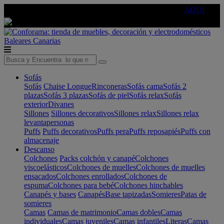
🔵Cambia tu electro con
-10% EXTRA
de descuento ☑️
AQUÍ
Baleares
Canarias
Sofás
Sofás
Chaise Longue
Rinconeras
Sofás cama
Sofás 2
plazas
Sofás 3 plazas
Sofás de piel
Sofás relax
Sofás
exterior
Divanes
Sillones
Sillones decorativos
Sillones relax
Sillones relax
levantapersonas
Puffs
Puffs decorativos
Puffs pera
Puffs reposapiés
Puffs con
almacenaje
Descanso
Colchones
Packs colchón y canapé
Colchones
viscoelásticos
Colchones de muelles
Colchones de muelles
ensacados
Colchones enrollados
Colchones de
espuma
Colchones para bebé
Colchones hinchables
Canapés y bases
Canapés
Base tapizadas
Somieres
Patas de
somieres
Camas
Camas de matrimonio
Camas dobles
Camas
individuales
Camas juveniles
Camas infantiles
Literas
Camas