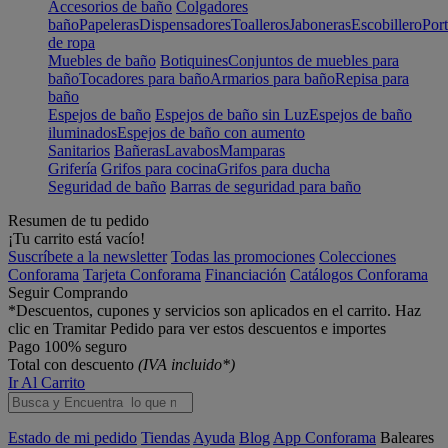
Accesorios de baño
Colgadores
baño
Papeleras
Dispensadores
Toalleros
Jaboneras
Escobillero
Port
de ropa
Muebles de baño
Botiquines
Conjuntos de muebles para
baño
Tocadores para baño
Armarios para baño
Repisa para
baño
Espejos de baño
Espejos de baño sin Luz
Espejos de baño
iluminados
Espejos de baño con aumento
Sanitarios
Bañeras
Lavabos
Mamparas
Grifería
Grifos para cocina
Grifos para ducha
Seguridad de baño
Barras de seguridad para baño
Resumen de tu pedido
¡Tu carrito está vacío!
Suscríbete a la newsletter
Todas las promociones
Colecciones
Conforama
Tarjeta Conforama
Financiación
Catálogos Conforama
Seguir Comprando
*Descuentos, cupones y servicios son aplicados en el carrito. Haz
clic en Tramitar Pedido para ver estos descuentos e importes
Pago 100% seguro
Total con descuento
(IVA incluido*)
Ir Al Carrito
Estado de mi pedido
Tiendas
Ayuda
Blog
App Conforama
Baleares