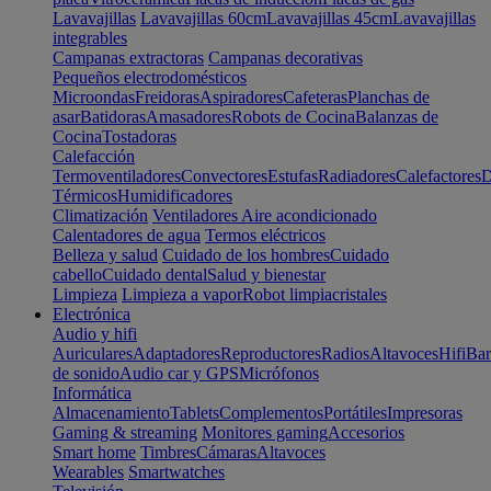
Lavavajillas
Lavavajillas 60cm
Lavavajillas 45cm
Lavavajillas
integrables
Campanas extractoras
Campanas decorativas
Pequeños electrodomésticos
Microondas
Freidoras
Aspiradores
Cafeteras
Planchas de
asar
Batidoras
Amasadores
Robots de Cocina
Balanzas de
Cocina
Tostadoras
Calefacción
Termoventiladores
Convectores
Estufas
Radiadores
Calefactores
D
Térmicos
Humidificadores
Climatización
Ventiladores
Aire acondicionado
Calentadores de agua
Termos eléctricos
Belleza y salud
Cuidado de los hombres
Cuidado
cabello
Cuidado dental
Salud y bienestar
Limpieza
Limpieza a vapor
Robot limpiacristales
Electrónica
Audio y hifi
Auriculares
Adaptadores
Reproductores
Radios
Altavoces
Hifi
Bar
de sonido
Audio car y GPS
Micrófonos
Informática
Almacenamiento
Tablets
Complementos
Portátiles
Impresoras
Gaming & streaming
Monitores gaming
Accesorios
Smart home
Timbres
Cámaras
Altavoces
Wearables
Smartwatches