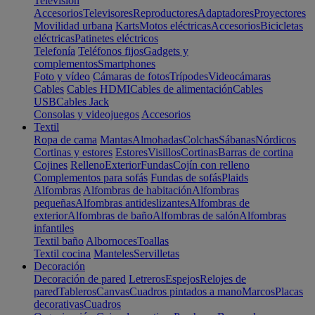
Televisión
Accesorios
Televisores
Reproductores
Adaptadores
Proyectores
Movilidad urbana
Karts
Motos eléctricas
Accesorios
Bicicletas
eléctricas
Patinetes eléctricos
Telefonía
Teléfonos fijos
Gadgets y
complementos
Smartphones
Foto y vídeo
Cámaras de fotos
Trípodes
Videocámaras
Cables
Cables HDMI
Cables de alimentación
Cables
USB
Cables Jack
Consolas y videojuegos
Accesorios
Textil
Ropa de cama
Mantas
Almohadas
Colchas
Sábanas
Nórdicos
Cortinas y estores
Estores
Visillos
Cortinas
Barras de cortina
Cojines
Relleno
Exterior
Fundas
Cojín con relleno
Complementos para sofás
Fundas de sofás
Plaids
Alfombras
Alfombras de habitación
Alfombras
pequeñas
Alfombras antideslizantes
Alfombras de
exterior
Alfombras de baño
Alfombras de salón
Alfombras
infantiles
Textil baño
Albornoces
Toallas
Textil cocina
Manteles
Servilletas
Decoración
Decoración de pared
Letreros
Espejos
Relojes de
pared
Tableros
Canvas
Cuadros pintados a mano
Marcos
Placas
decorativas
Cuadros