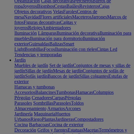
Organización
Cajas decorativas
Percheros
Burros de
ropa
Joyeros
Biombos
Cestas
Baúles
Revisteros
Cajas
Objetos decorativos
Velas
Faroles
Centros de
mesa
Navidad
Flores artificiales
Maceteros
Jarrones
Marcos de
fotos
Figuras decorativas
Cajitas y
joyeros
Relojes
Ambientadores
Iluminación
Lámparas
Iluminación decorativa
Iluminación para
muebles
Iluminación para dormitorio
Iluminación
exterior
Guirnaldas
Balizas
Smart
Light
Bombillas
Focos
Iluminación con rieles
Cintas Led
Tendencias y temporadas
Jardín
Muebles de jardín
Set de jardín
Conjuntos de mesas y sillas de
jardín
Sillas de jardín
Mesas de jardín
Conjuntos de sofás de
jardín
Sofás jardín
Bancos de jardín
Sillas colgantes
Estufas de
exterior
Hamacas y tumbonas
Accesorios
Balancines
Tumbonas
Hamacas
Columpios
Pérgolas
Cenadores
Carpas
Pérgolas
Parasoles
Sombrillas
Parasoles
Toldos
Almacenamiento
Armarios
Arcones
Jardinería
Maquinaria
Huertos
Urbanos
Riego
Plantas
Jardineras
Compostadores
Cocina
Barbacoas
Cocina de exterior
Decoración
Grifos y fuentes
Estatuas
Macetas
Termómetros y