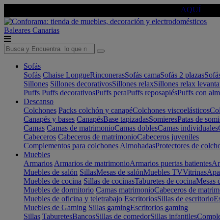
🔵Cambia tu electro con
-10% EXTRA
de descuento ☑️
AQUÍ
Baleares
Canarias
Sofás
Sofás
Chaise Longue
Rinconeras
Sofás cama
Sofás 2 plazas
Sofá
Sillones
Sillones decorativos
Sillones relax
Sillones relax levant
Puffs
Puffs decorativos
Puffs pera
Puffs reposapiés
Puffs con al
Descanso
Colchones
Packs colchón y canapé
Colchones viscoelásticos
Col
Canapés y bases
Canapés
Base tapizadas
Somieres
Patas de somi
Camas
Camas de matrimonio
Camas dobles
Camas individuales
Cabeceros
Cabeceros de matrimonio
Cabeceros juveniles
Complementos para colchones
Almohadas
Protectores de colch
Muebles
Armarios
Armarios de matrimonio
Armarios puertas batientes
Ar
Muebles de salón
Sillas
Mesas de salón
Muebles TV
Vitrinas
Apa
Muebles de cocina
Sillas de cocinas
Taburetes de cocina
Mesas d
Muebles de dormitorio
Camas matrimonio
Cabeceros de matrim
Muebles de oficina y teletrabajo
Escritorios
Sillas de escritorio
Es
Muebles de Gaming
Sillas gaming
Escritorios gaming
Sillas
Taburetes
Bancos
Sillas de comedor
Sillas infantiles
Complem