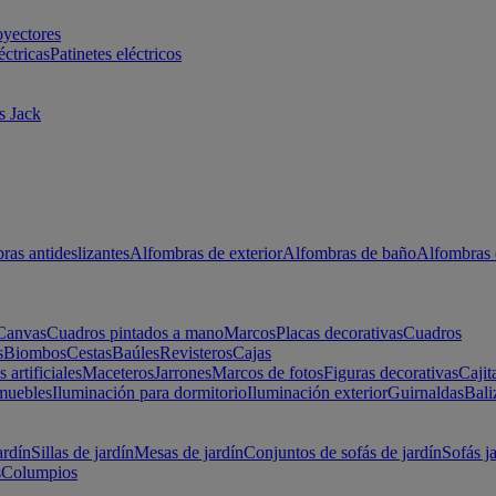
oyectores
éctricas
Patinetes eléctricos
s Jack
ras antideslizantes
Alfombras de exterior
Alfombras de baño
Alfombras 
Canvas
Cuadros pintados a mano
Marcos
Placas decorativas
Cuadros
s
Biombos
Cestas
Baúles
Revisteros
Cajas
s artificiales
Maceteros
Jarrones
Marcos de fotos
Figuras decorativas
Cajit
muebles
Iluminación para dormitorio
Iluminación exterior
Guirnaldas
Bali
ardín
Sillas de jardín
Mesas de jardín
Conjuntos de sofás de jardín
Sofás j
s
Columpios