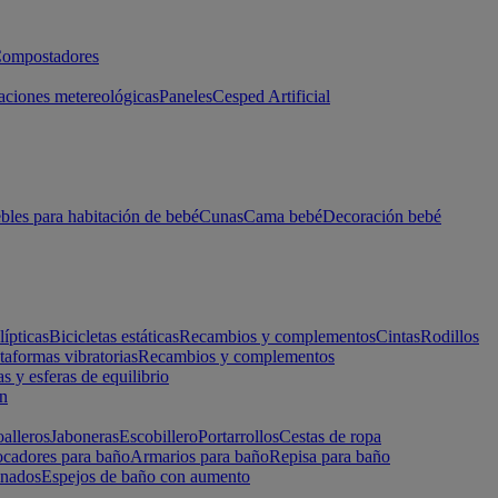
ompostadores
aciones metereológicas
Paneles
Cesped Artificial
les para habitación de bebé
Cunas
Cama bebé
Decoración bebé
lípticas
Bicicletas estáticas
Recambios y complementos
Cintas
Rodillos
taformas vibratorias
Recambios y complementos
s y esferas de equilibrio
ón
alleros
Jaboneras
Escobillero
Portarrollos
Cestas de ropa
cadores para baño
Armarios para baño
Repisa para baño
inados
Espejos de baño con aumento