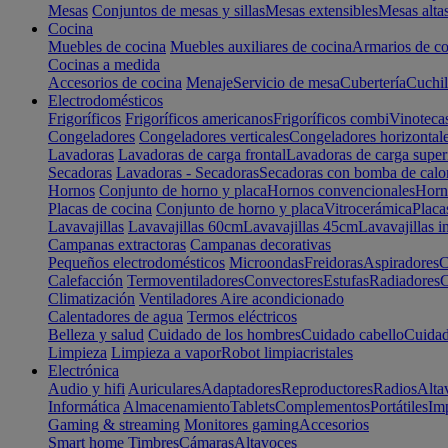
Mesas
Conjuntos de mesas y sillas
Mesas extensibles
Mesas alta
Cocina
Muebles de cocina
Muebles auxiliares de cocina
Armarios de co
Cocinas a medida
Accesorios de cocina
Menaje
Servicio de mesa
Cubertería
Cuchil
Electrodomésticos
Frigoríficos
Frigoríficos americanos
Frigoríficos combi
Vinoteca
Congeladores
Congeladores verticales
Congeladores horizontal
Lavadoras
Lavadoras de carga frontal
Lavadoras de carga super
Secadoras
Lavadoras - Secadoras
Secadoras con bomba de calo
Hornos
Conjunto de horno y placa
Hornos convencionales
Horno
Placas de cocina
Conjunto de horno y placa
Vitrocerámica
Placa
Lavavajillas
Lavavajillas 60cm
Lavavajillas 45cm
Lavavajillas i
Campanas extractoras
Campanas decorativas
Pequeños electrodomésticos
Microondas
Freidoras
Aspiradores
C
Calefacción
Termoventiladores
Convectores
Estufas
Radiadores
C
Climatización
Ventiladores
Aire acondicionado
Calentadores de agua
Termos eléctricos
Belleza y salud
Cuidado de los hombres
Cuidado cabello
Cuidad
Limpieza
Limpieza a vapor
Robot limpiacristales
Electrónica
Audio y hifi
Auriculares
Adaptadores
Reproductores
Radios
Alta
Informática
Almacenamiento
Tablets
Complementos
Portátiles
Im
Gaming & streaming
Monitores gaming
Accesorios
Smart home
Timbres
Cámaras
Altavoces