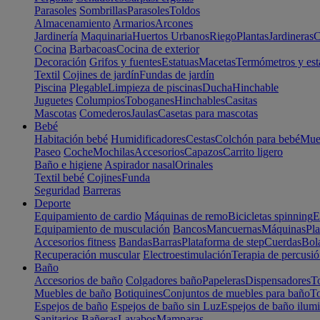
Parasoles
Sombrillas
Parasoles
Toldos
Almacenamiento
Armarios
Arcones
Jardinería
Maquinaria
Huertos Urbanos
Riego
Plantas
Jardineras
C
Cocina
Barbacoas
Cocina de exterior
Decoración
Grifos y fuentes
Estatuas
Macetas
Termómetros y est
Textil
Cojines de jardín
Fundas de jardín
Piscina
Plegable
Limpieza de piscinas
Ducha
Hinchable
Juguetes
Columpios
Toboganes
Hinchables
Casitas
Mascotas
Comederos
Jaulas
Casetas para mascotas
Bebé
Habitación bebé
Humidificadores
Cestas
Colchón para bebé
Mueb
Paseo
Coche
Mochilas
Accesorios
Capazos
Carrito ligero
Baño e higiene
Aspirador nasal
Orinales
Textil bebé
Cojines
Funda
Seguridad
Barreras
Deporte
Equipamiento de cardio
Máquinas de remo
Bicicletas spinning
E
Equipamiento de musculación
Bancos
Mancuernas
Máquinas
Pla
Accesorios fitness
Bandas
Barras
Plataforma de step
Cuerdas
Bola
Recuperación muscular
Electroestimulación
Terapia de percusi
Baño
Accesorios de baño
Colgadores baño
Papeleras
Dispensadores
To
Muebles de baño
Botiquines
Conjuntos de muebles para baño
To
Espejos de baño
Espejos de baño sin Luz
Espejos de baño ilum
Sanitarios
Bañeras
Lavabos
Mamparas