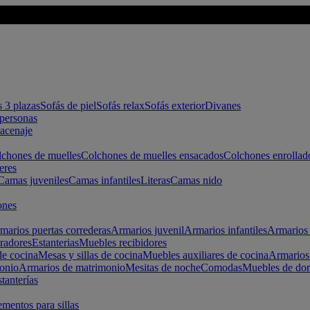
s 3 plazas
Sofás de piel
Sofás relax
Sofás exterior
Divanes
apersonas
macenaje
chones de muelles
Colchones de muelles ensacados
Colchones enrollad
eres
Camas juveniles
Camas infantiles
Literas
Camas nido
ones
marios puertas correderas
Armarios juvenil
Armarios infantiles
Armarios 
radores
Estanterias
Muebles recibidores
e cocina
Mesas y sillas de cocina
Muebles auxiliares de cocina
Armarios
onio
Armarios de matrimonio
Mesitas de noche
Comodas
Muebles de dor
tanterías
entos para sillas