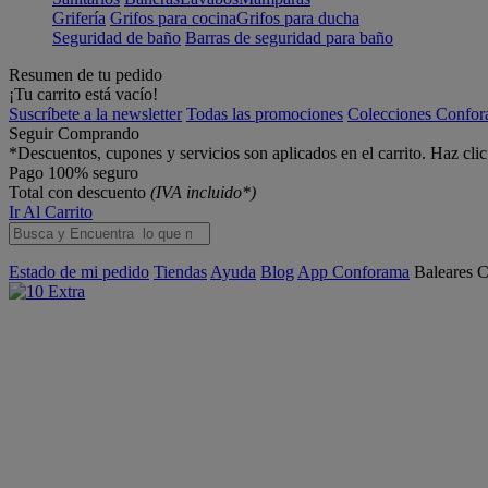
Grifería
Grifos para cocina
Grifos para ducha
Seguridad de baño
Barras de seguridad para baño
Resumen de tu pedido
¡Tu carrito está vacío!
Suscríbete a la newsletter
Todas las promociones
Colecciones Confo
Seguir Comprando
*Descuentos, cupones y servicios son aplicados en el carrito. Haz cli
Pago 100% seguro
Total con descuento
(IVA incluido*)
Ir Al Carrito
Estado de mi pedido
Tiendas
Ayuda
Blog
App Conforama
Baleares
C