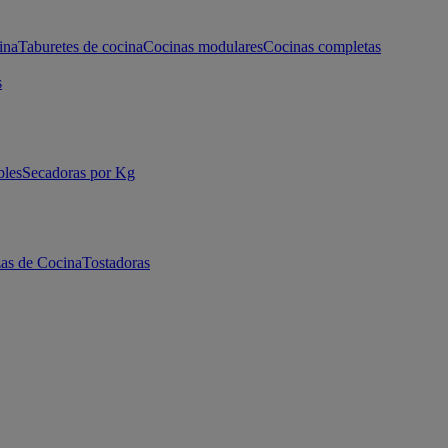
ina
Taburetes de cocina
Cocinas modulares
Cocinas completas
s
bles
Secadoras por Kg
as de Cocina
Tostadoras