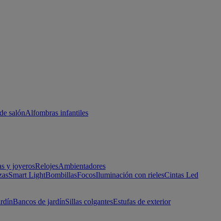
de salón
Alfombras infantiles
as y joyeros
Relojes
Ambientadores
zas
Smart Light
Bombillas
Focos
Iluminación con rieles
Cintas Led
ardín
Bancos de jardín
Sillas colgantes
Estufas de exterior