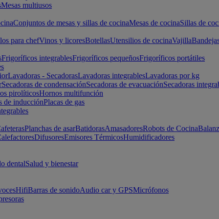
s
Mesas multiusos
cina
Conjuntos de mesas y sillas de cocina
Mesas de cocina
Sillas de coc
los para chef
Vinos y licores
Botellas
Utensilios de cocina
Vajilla
Bandeja
s
Frigoríficos integrables
Frigoríficos pequeños
Frigoríficos portátiles
es
ior
Lavadoras - Secadoras
Lavadoras integrables
Lavadoras por kg
r
Secadoras de condensación
Secadoras de evacuación
Secadoras integra
s pirolíticos
Hornos multifunción
s de inducción
Placas de gas
ntegrables
afeteras
Planchas de asar
Batidoras
Amasadores
Robots de Cocina
Balanz
alefactores
Difusores
Emisores Térmicos
Humidificadores
o dental
Salud y bienestar
voces
Hifi
Barras de sonido
Audio car y GPS
Micrófonos
presoras