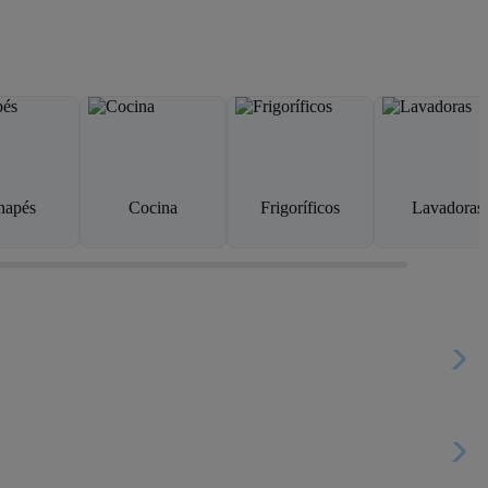
napés
Cocina
Frigoríficos
Lavadoras