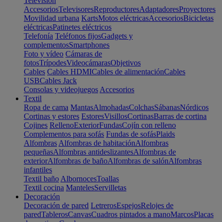
Televisión
Accesorios
Televisores
Reproductores
Adaptadores
Proyectores
Movilidad urbana
Karts
Motos eléctricas
Accesorios
Bicicletas
eléctricas
Patinetes eléctricos
Telefonía
Teléfonos fijos
Gadgets y
complementos
Smartphones
Foto y vídeo
Cámaras de
fotos
Trípodes
Videocámaras
Objetivos
Cables
Cables HDMI
Cables de alimentación
Cables
USB
Cables Jack
Consolas y videojuegos
Accesorios
Textil
Ropa de cama
Mantas
Almohadas
Colchas
Sábanas
Nórdicos
Cortinas y estores
Estores
Visillos
Cortinas
Barras de cortina
Cojines
Relleno
Exterior
Fundas
Cojín con relleno
Complementos para sofás
Fundas de sofás
Plaids
Alfombras
Alfombras de habitación
Alfombras
pequeñas
Alfombras antideslizantes
Alfombras de
exterior
Alfombras de baño
Alfombras de salón
Alfombras
infantiles
Textil baño
Albornoces
Toallas
Textil cocina
Manteles
Servilletas
Decoración
Decoración de pared
Letreros
Espejos
Relojes de
pared
Tableros
Canvas
Cuadros pintados a mano
Marcos
Placas