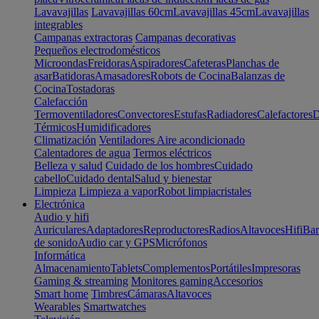
Lavavajillas
Lavavajillas 60cm
Lavavajillas 45cm
Lavavajillas
integrables
Campanas extractoras
Campanas decorativas
Pequeños electrodomésticos
Microondas
Freidoras
Aspiradores
Cafeteras
Planchas de
asar
Batidoras
Amasadores
Robots de Cocina
Balanzas de
Cocina
Tostadoras
Calefacción
Termoventiladores
Convectores
Estufas
Radiadores
Calefactores
D
Térmicos
Humidificadores
Climatización
Ventiladores
Aire acondicionado
Calentadores de agua
Termos eléctricos
Belleza y salud
Cuidado de los hombres
Cuidado
cabello
Cuidado dental
Salud y bienestar
Limpieza
Limpieza a vapor
Robot limpiacristales
Electrónica
Audio y hifi
Auriculares
Adaptadores
Reproductores
Radios
Altavoces
Hifi
Bar
de sonido
Audio car y GPS
Micrófonos
Informática
Almacenamiento
Tablets
Complementos
Portátiles
Impresoras
Gaming & streaming
Monitores gaming
Accesorios
Smart home
Timbres
Cámaras
Altavoces
Wearables
Smartwatches