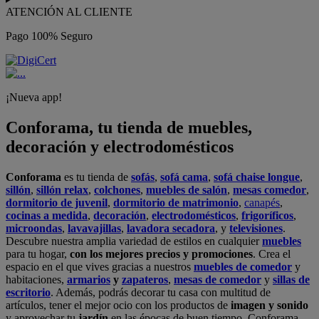
ATENCIÓN AL CLIENTE
Pago 100% Seguro
¡Nueva app!
Conforama, tu tienda de muebles,
decoración y electrodomésticos
Conforama
es tu tienda de
sofás
,
sofá cama
,
sofá chaise longue
,
sillón
,
sillón relax
,
colchones
,
muebles de salón
,
mesas comedor
,
dormitorio de juvenil
,
dormitorio de matrimonio
,
canapés
,
cocinas a medida
,
decoración
,
electrodomésticos
,
frigoríficos
,
microondas
,
lavavajillas
,
lavadora secadora
, y
televisiones
.
Descubre nuestra amplia variedad de estilos en cualquier
muebles
para tu hogar,
con los mejores precios y promociones
. Crea el
espacio en el que vives gracias a nuestros
muebles de comedor
y
habitaciones,
armarios
y
zapateros
,
mesas de comedor
y
sillas de
escritorio
. Además, podrás decorar tu casa con multitud de
artículos, tener el mejor ocio con los productos de
imagen y sonido
y aprovechar tu
jardín
en las épocas de buen tiempo. Conforama