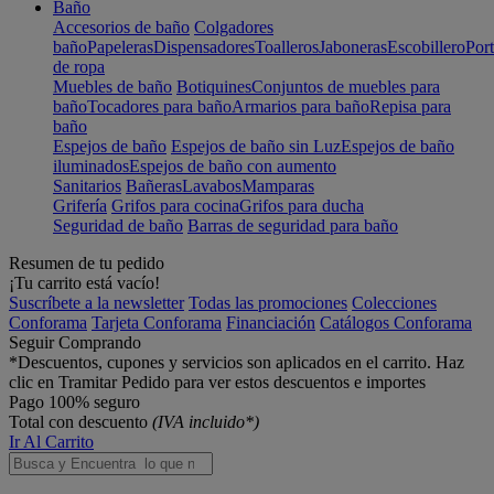
Baño
Accesorios de baño
Colgadores
baño
Papeleras
Dispensadores
Toalleros
Jaboneras
Escobillero
Port
de ropa
Muebles de baño
Botiquines
Conjuntos de muebles para
baño
Tocadores para baño
Armarios para baño
Repisa para
baño
Espejos de baño
Espejos de baño sin Luz
Espejos de baño
iluminados
Espejos de baño con aumento
Sanitarios
Bañeras
Lavabos
Mamparas
Grifería
Grifos para cocina
Grifos para ducha
Seguridad de baño
Barras de seguridad para baño
Resumen de tu pedido
¡Tu carrito está vacío!
Suscríbete a la newsletter
Todas las promociones
Colecciones
Conforama
Tarjeta Conforama
Financiación
Catálogos Conforama
Seguir Comprando
*Descuentos, cupones y servicios son aplicados en el carrito. Haz
clic en Tramitar Pedido para ver estos descuentos e importes
Pago 100% seguro
Total con descuento
(IVA incluido*)
Ir Al Carrito