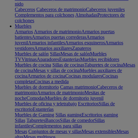
nido
Cabeceros
Cabeceros de matrimonio
Cabeceros juveniles
Complementos para colchones
Almohadas
Protectores de
colchones
Muebles
Armarios
Armarios de matrimonio
Armarios puertas
batientes
Armarios puertas correderas
Armarios
juvenil
Armarios infantiles
Armarios esquineros
Armarios
vestidores
Armarios auxiliares
Zapateros
Muebles de salón
Sillas
Mesas de salón
Muebles
TV
Vitrinas
Aparadores
Estanterias
Muebles recibidores
Muebles de cocina
Sillas de cocinas
Taburetes de cocina
Mesas
de cocina
Mesas y sillas de cocina
Muebles auxiliares de
cocina
Armarios de cocina
Cocinas modulares
Cocinas
completas
Cocinas a medida
Muebles de dormitorio
Camas matrimonio
Cabeceros de
matrimonio
Armarios de matrimonio
Mesitas de
noche
Comodas
Muebles de dormitorio juvenil
Muebles de oficina y teletrabajo
Escritorios
Sillas de
escritorio
Estanterías
Muebles de Gaming
Sillas gaming
Escritorios gaming
Sillas
Taburetes
Bancos
Sillas de comedor
Sillas
infantiles
Complementos para sillas
Mesas
Conjuntos de mesas y sillas
Mesas extensibles
Mesas
altas
Mesas multiusos