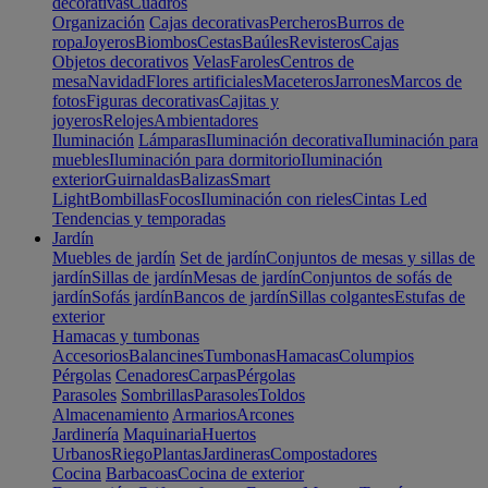
decorativas
Cuadros
Organización
Cajas decorativas
Percheros
Burros de
ropa
Joyeros
Biombos
Cestas
Baúles
Revisteros
Cajas
Objetos decorativos
Velas
Faroles
Centros de
mesa
Navidad
Flores artificiales
Maceteros
Jarrones
Marcos de
fotos
Figuras decorativas
Cajitas y
joyeros
Relojes
Ambientadores
Iluminación
Lámparas
Iluminación decorativa
Iluminación para
muebles
Iluminación para dormitorio
Iluminación
exterior
Guirnaldas
Balizas
Smart
Light
Bombillas
Focos
Iluminación con rieles
Cintas Led
Tendencias y temporadas
Jardín
Muebles de jardín
Set de jardín
Conjuntos de mesas y sillas de
jardín
Sillas de jardín
Mesas de jardín
Conjuntos de sofás de
jardín
Sofás jardín
Bancos de jardín
Sillas colgantes
Estufas de
exterior
Hamacas y tumbonas
Accesorios
Balancines
Tumbonas
Hamacas
Columpios
Pérgolas
Cenadores
Carpas
Pérgolas
Parasoles
Sombrillas
Parasoles
Toldos
Almacenamiento
Armarios
Arcones
Jardinería
Maquinaria
Huertos
Urbanos
Riego
Plantas
Jardineras
Compostadores
Cocina
Barbacoas
Cocina de exterior