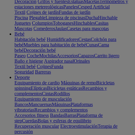
Decoración
Grifos y fuentes
Estatuas
Macetas
Termómetros y
estaciones metereológicas
Paneles
Cesped Artificial
Textil
Cojines de jardín
Fundas de jardín
Piscina
Plegable
Limpieza de piscinas
Ducha
Hinchable
Juguetes
Columpios
Toboganes
Hinchables
Casitas
Mascotas
Comederos
Jaulas
Casetas para mascotas
Bebé
Habitación bebé
Humidificadores
Cestas
Colchón para
bebé
Muebles para habitación de bebé
Cunas
Cama
bebé
Decoración bebé
Paseo
Coche
Mochilas
Accesorios
Capazos
Carrito ligero
Baño e higiene
Aspirador nasal
Orinales
Textil bebé
Cojines
Funda
Seguridad
Barreras
Deporte
Equipamiento de cardio
Máquinas de remo
Bicicletas
spinning
Elípticas
Bicicletas estáticas
Recambios y
complementos
Cintas
Rodillos
Equipamiento de musculación
Bancos
Mancuernas
Máquinas
Plataformas
vibratorias
Recambios y complementos
Accesorios fitness
Bandas
Barras
Plataforma de
step
Cuerdas
Bolas y esferas de equilibrio
Recuperación muscular
Electroestimulación
Terapia de
percusión