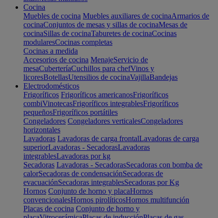
Cocina
Muebles de cocina
Muebles auxiliares de cocina
Armarios de
cocina
Conjuntos de mesas y sillas de cocina
Mesas de
cocina
Sillas de cocina
Taburetes de cocina
Cocinas
modulares
Cocinas completas
Cocinas a medida
Accesorios de cocina
Menaje
Servicio de
mesa
Cubertería
Cuchillos para chef
Vinos y
licores
Botellas
Utensilios de cocina
Vajilla
Bandejas
Electrodomésticos
Frigoríficos
Frigoríficos americanos
Frigoríficos
combi
Vinotecas
Frigoríficos integrables
Frigoríficos
pequeños
Frigoríficos portátiles
Congeladores
Congeladores verticales
Congeladores
horizontales
Lavadoras
Lavadoras de carga frontal
Lavadoras de carga
superior
Lavadoras - Secadoras
Lavadoras
integrables
Lavadoras por kg
Secadoras
Lavadoras - Secadoras
Secadoras con bomba de
calor
Secadoras de condensación
Secadoras de
evacuación
Secadoras integrables
Secadoras por Kg
Hornos
Conjunto de horno y placa
Hornos
convencionales
Hornos pirolíticos
Hornos multifunción
Placas de cocina
Conjunto de horno y
placa
Vitrocerámica
Placas de inducción
Placas de gas