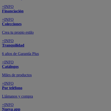
+INFO
Financiación
+INFO
Colecciones
Crea tu propio estilo
+INFO
Tranquilidad
6 años de Garantía Plus
+INFO
Catálogos
Miles de productos
+INFO
Por teléfono
Llámanos y compra
+INFO
Nueva app