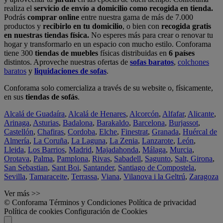
realiza el
servicio de envío a domicilio como recogida en tienda.
Podrás
comprar online
entre nuestra gama de más de 7.000
productos y
recibirlo en tu domicilio
, o bien con
recogida gratis
en nuestras tiendas física.
No esperes más para crear o renovar tu
hogar y transformarlo en un espacio con mucho estilo. Conforama
tiene 300
tiendas de muebles
físicas distribuidas en
6 países
distintos. Aproveche nuestras ofertas de
sofas baratos
,
colchones
baratos
y
liquidaciones de sofas
.
Conforama solo comercializa a través de su website o, físicamente,
en sus
tiendas de sofás
.
Alcalá de Guadaíra
,
Alcalá de Henares
,
Alcorcón
,
Alfafar
,
Alicante
,
Arinaga
,
Asturias
,
Badalona
,
Barakaldo
,
Barcelona
,
Burjassot
,
Castellón
,
Chafiras
,
Cordoba
,
Elche
,
Finestrat
,
Granada
,
Huércal de
Almería
,
La Coruña
,
La Laguna
,
La Zenia
,
Lanzarote
,
León
,
Lleida
,
Los Barrios
,
Madrid
,
Majadahonda
,
Málaga
,
Murcia
,
Orotava
,
Palma
,
Pamplona
,
Rivas
,
Sabadell
,
Sagunto
,
Salt, Girona
,
San Sebastian
,
Sant Boi
,
Santander
,
Santiago de Compostela
,
Sevilla
,
Tamaraceite
,
Terrassa
,
Viana
,
Vilanova i la Geltrú
,
Zaragoza
Ver más >>
© Conforama
Términos y Condiciones
Política de privacidad
Política de cookies
Configuración de Cookies