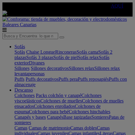
🔵Cambia tu electro con
-10% EXTRA
de descuento ☑️
AQUÍ
Baleares
Canarias
Sofás
Sofás
Chaise Longue
Rinconeras
Sofás cama
Sofás 2
plazas
Sofás 3 plazas
Sofás de piel
Sofás relax
Sofás
exterior
Divanes
Sillones
Sillones decorativos
Sillones relax
Sillones relax
levantapersonas
Puffs
Puffs decorativos
Puffs pera
Puffs reposapiés
Puffs con
almacenaje
Descanso
Colchones
Packs colchón y canapé
Colchones
viscoelásticos
Colchones de muelles
Colchones de muelles
ensacados
Colchones enrollados
Colchones de
espuma
Colchones para bebé
Colchones hinchables
Canapés y bases
Canapés
Base tapizadas
Somieres
Patas de
somieres
Camas
Camas de matrimonio
Camas dobles
Camas
individuales
Camas juveniles
Camas infantiles
Literas
Camas