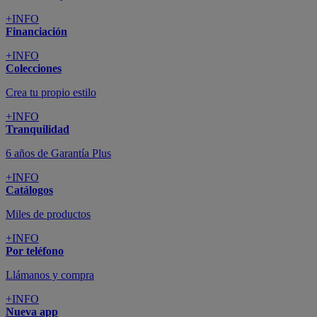
+INFO
Financiación
+INFO
Colecciones
Crea tu propio estilo
+INFO
Tranquilidad
6 años de Garantía Plus
+INFO
Catálogos
Miles de productos
+INFO
Por teléfono
Llámanos y compra
+INFO
Nueva app