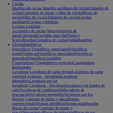
Cocina
Muebles de cocina
Muebles auxiliares de cocina
Armarios de
cocina
Conjuntos de mesas y sillas de cocina
Mesas de
cocina
Sillas de cocina
Taburetes de cocina
Cocinas
modulares
Cocinas completas
Cocinas a medida
Accesorios de cocina
Menaje
Servicio de
mesa
Cubertería
Cuchillos para chef
Vinos y
licores
Botellas
Utensilios de cocina
Vajilla
Bandejas
Electrodomésticos
Frigoríficos
Frigoríficos americanos
Frigoríficos
combi
Vinotecas
Frigoríficos integrables
Frigoríficos
pequeños
Frigoríficos portátiles
Congeladores
Congeladores verticales
Congeladores
horizontales
Lavadoras
Lavadoras de carga frontal
Lavadoras de carga
superior
Lavadoras - Secadoras
Lavadoras
integrables
Lavadoras por kg
Secadoras
Lavadoras - Secadoras
Secadoras con bomba de
calor
Secadoras de condensación
Secadoras de
evacuación
Secadoras integrables
Secadoras por Kg
Hornos
Conjunto de horno y placa
Hornos
convencionales
Hornos pirolíticos
Hornos multifunción
Placas de cocina
Conjunto de horno y
placa
Vitrocerámica
Placas de inducción
Placas de gas