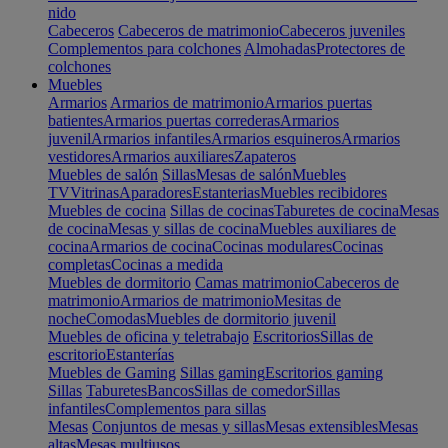
nido
Cabeceros
Cabeceros de matrimonio
Cabeceros juveniles
Complementos para colchones
Almohadas
Protectores de
colchones
Muebles
Armarios
Armarios de matrimonio
Armarios puertas
batientes
Armarios puertas correderas
Armarios
juvenil
Armarios infantiles
Armarios esquineros
Armarios
vestidores
Armarios auxiliares
Zapateros
Muebles de salón
Sillas
Mesas de salón
Muebles
TV
Vitrinas
Aparadores
Estanterias
Muebles recibidores
Muebles de cocina
Sillas de cocinas
Taburetes de cocina
Mesas
de cocina
Mesas y sillas de cocina
Muebles auxiliares de
cocina
Armarios de cocina
Cocinas modulares
Cocinas
completas
Cocinas a medida
Muebles de dormitorio
Camas matrimonio
Cabeceros de
matrimonio
Armarios de matrimonio
Mesitas de
noche
Comodas
Muebles de dormitorio juvenil
Muebles de oficina y teletrabajo
Escritorios
Sillas de
escritorio
Estanterías
Muebles de Gaming
Sillas gaming
Escritorios gaming
Sillas
Taburetes
Bancos
Sillas de comedor
Sillas
infantiles
Complementos para sillas
Mesas
Conjuntos de mesas y sillas
Mesas extensibles
Mesas
altas
Mesas multiusos