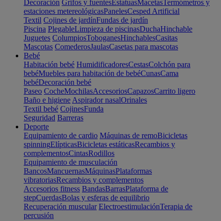
Decoración
Grifos y fuentes
Estatuas
Macetas
Termómetros y
estaciones metereológicas
Paneles
Cesped Artificial
Textil
Cojines de jardín
Fundas de jardín
Piscina
Plegable
Limpieza de piscinas
Ducha
Hinchable
Juguetes
Columpios
Toboganes
Hinchables
Casitas
Mascotas
Comederos
Jaulas
Casetas para mascotas
Bebé
Habitación bebé
Humidificadores
Cestas
Colchón para
bebé
Muebles para habitación de bebé
Cunas
Cama
bebé
Decoración bebé
Paseo
Coche
Mochilas
Accesorios
Capazos
Carrito ligero
Baño e higiene
Aspirador nasal
Orinales
Textil bebé
Cojines
Funda
Seguridad
Barreras
Deporte
Equipamiento de cardio
Máquinas de remo
Bicicletas
spinning
Elípticas
Bicicletas estáticas
Recambios y
complementos
Cintas
Rodillos
Equipamiento de musculación
Bancos
Mancuernas
Máquinas
Plataformas
vibratorias
Recambios y complementos
Accesorios fitness
Bandas
Barras
Plataforma de
step
Cuerdas
Bolas y esferas de equilibrio
Recuperación muscular
Electroestimulación
Terapia de
percusión