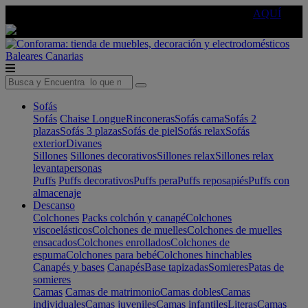
🔵Cambia tu electro con
-10% EXTRA
de descuento ☑️
AQUÍ
Baleares
Canarias
Sofás
Sofás
Chaise Longue
Rinconeras
Sofás cama
Sofás 2
plazas
Sofás 3 plazas
Sofás de piel
Sofás relax
Sofás
exterior
Divanes
Sillones
Sillones decorativos
Sillones relax
Sillones relax
levantapersonas
Puffs
Puffs decorativos
Puffs pera
Puffs reposapiés
Puffs con
almacenaje
Descanso
Colchones
Packs colchón y canapé
Colchones
viscoelásticos
Colchones de muelles
Colchones de muelles
ensacados
Colchones enrollados
Colchones de
espuma
Colchones para bebé
Colchones hinchables
Canapés y bases
Canapés
Base tapizadas
Somieres
Patas de
somieres
Camas
Camas de matrimonio
Camas dobles
Camas
individuales
Camas juveniles
Camas infantiles
Literas
Camas