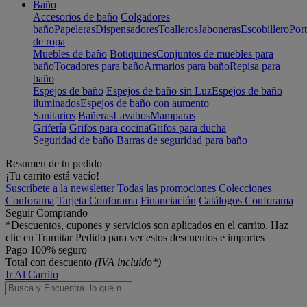
Baño
Accesorios de baño
Colgadores
baño
Papeleras
Dispensadores
Toalleros
Jaboneras
Escobillero
Port
de ropa
Muebles de baño
Botiquines
Conjuntos de muebles para
baño
Tocadores para baño
Armarios para baño
Repisa para
baño
Espejos de baño
Espejos de baño sin Luz
Espejos de baño
iluminados
Espejos de baño con aumento
Sanitarios
Bañeras
Lavabos
Mamparas
Grifería
Grifos para cocina
Grifos para ducha
Seguridad de baño
Barras de seguridad para baño
Resumen de tu pedido
¡Tu carrito está vacío!
Suscríbete a la newsletter
Todas las promociones
Colecciones
Conforama
Tarjeta Conforama
Financiación
Catálogos Conforama
Seguir Comprando
*Descuentos, cupones y servicios son aplicados en el carrito. Haz
clic en Tramitar Pedido para ver estos descuentos e importes
Pago 100% seguro
Total con descuento
(IVA incluido*)
Ir Al Carrito