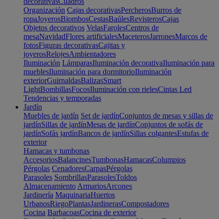
decorativas
Cuadros
Organización
Cajas decorativas
Percheros
Burros de
ropa
Joyeros
Biombos
Cestas
Baúles
Revisteros
Cajas
Objetos decorativos
Velas
Faroles
Centros de
mesa
Navidad
Flores artificiales
Maceteros
Jarrones
Marcos de
fotos
Figuras decorativas
Cajitas y
joyeros
Relojes
Ambientadores
Iluminación
Lámparas
Iluminación decorativa
Iluminación para
muebles
Iluminación para dormitorio
Iluminación
exterior
Guirnaldas
Balizas
Smart
Light
Bombillas
Focos
Iluminación con rieles
Cintas Led
Tendencias y temporadas
Jardín
Muebles de jardín
Set de jardín
Conjuntos de mesas y sillas de
jardín
Sillas de jardín
Mesas de jardín
Conjuntos de sofás de
jardín
Sofás jardín
Bancos de jardín
Sillas colgantes
Estufas de
exterior
Hamacas y tumbonas
Accesorios
Balancines
Tumbonas
Hamacas
Columpios
Pérgolas
Cenadores
Carpas
Pérgolas
Parasoles
Sombrillas
Parasoles
Toldos
Almacenamiento
Armarios
Arcones
Jardinería
Maquinaria
Huertos
Urbanos
Riego
Plantas
Jardineras
Compostadores
Cocina
Barbacoas
Cocina de exterior