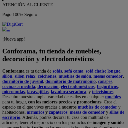
ATENCIÓN AL CLIENTE
Pago 100% Seguro
¡Nueva app!
Conforama, tu tienda de muebles,
decoración y electrodomésticos
Conforama
es tu tienda de
sofás
,
sofá cama
,
sofá chaise longue
,
sillón
,
sillón relax
,
colchones
,
muebles de salón
,
mesas comedor
,
dormitorio de juvenil
,
dormitorio de matrimonio
,
canapés
,
cocinas a medida
,
decoración
,
electrodomésticos
,
frigoríficos
,
microondas
,
lavavajillas
,
lavadora secadora
, y
televisiones
.
Descubre nuestra amplia variedad de estilos en cualquier
muebles
para tu hogar,
con los mejores precios y promociones
. Crea el
espacio en el que vives gracias a nuestros
muebles de comedor
y
habitaciones,
armarios
y
zapateros
,
mesas de comedor
y
sillas de
escritorio
. Además, podrás decorar tu casa con multitud de
artículos, tener el mejor ocio con los productos de
imagen y sonido
y aprovechar tu
jardín
en las épocas de buen tiempo. Conforama