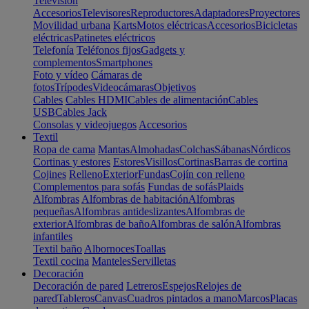
Televisión
Accesorios
Televisores
Reproductores
Adaptadores
Proyectores
Movilidad urbana
Karts
Motos eléctricas
Accesorios
Bicicletas
eléctricas
Patinetes eléctricos
Telefonía
Teléfonos fijos
Gadgets y
complementos
Smartphones
Foto y vídeo
Cámaras de
fotos
Trípodes
Videocámaras
Objetivos
Cables
Cables HDMI
Cables de alimentación
Cables
USB
Cables Jack
Consolas y videojuegos
Accesorios
Textil
Ropa de cama
Mantas
Almohadas
Colchas
Sábanas
Nórdicos
Cortinas y estores
Estores
Visillos
Cortinas
Barras de cortina
Cojines
Relleno
Exterior
Fundas
Cojín con relleno
Complementos para sofás
Fundas de sofás
Plaids
Alfombras
Alfombras de habitación
Alfombras
pequeñas
Alfombras antideslizantes
Alfombras de
exterior
Alfombras de baño
Alfombras de salón
Alfombras
infantiles
Textil baño
Albornoces
Toallas
Textil cocina
Manteles
Servilletas
Decoración
Decoración de pared
Letreros
Espejos
Relojes de
pared
Tableros
Canvas
Cuadros pintados a mano
Marcos
Placas