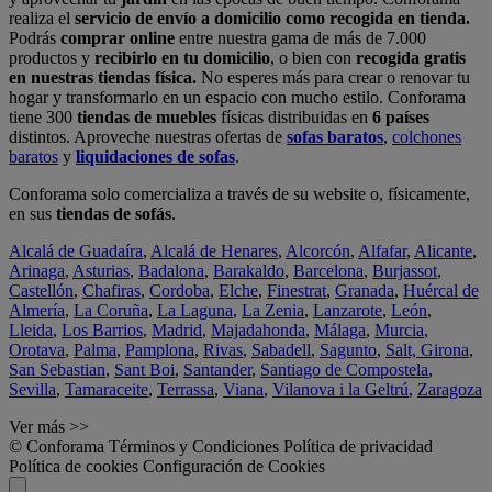
realiza el
servicio de envío a domicilio como recogida en tienda.
Podrás
comprar online
entre nuestra gama de más de 7.000
productos y
recibirlo en tu domicilio
, o bien con
recogida gratis
en nuestras tiendas física.
No esperes más para crear o renovar tu
hogar y transformarlo en un espacio con mucho estilo. Conforama
tiene 300
tiendas de muebles
físicas distribuidas en
6 países
distintos. Aproveche nuestras ofertas de
sofas baratos
,
colchones
baratos
y
liquidaciones de sofas
.
Conforama solo comercializa a través de su website o, físicamente,
en sus
tiendas de sofás
.
Alcalá de Guadaíra
,
Alcalá de Henares
,
Alcorcón
,
Alfafar
,
Alicante
,
Arinaga
,
Asturias
,
Badalona
,
Barakaldo
,
Barcelona
,
Burjassot
,
Castellón
,
Chafiras
,
Cordoba
,
Elche
,
Finestrat
,
Granada
,
Huércal de
Almería
,
La Coruña
,
La Laguna
,
La Zenia
,
Lanzarote
,
León
,
Lleida
,
Los Barrios
,
Madrid
,
Majadahonda
,
Málaga
,
Murcia
,
Orotava
,
Palma
,
Pamplona
,
Rivas
,
Sabadell
,
Sagunto
,
Salt, Girona
,
San Sebastian
,
Sant Boi
,
Santander
,
Santiago de Compostela
,
Sevilla
,
Tamaraceite
,
Terrassa
,
Viana
,
Vilanova i la Geltrú
,
Zaragoza
Ver más >>
© Conforama
Términos y Condiciones
Política de privacidad
Política de cookies
Configuración de Cookies