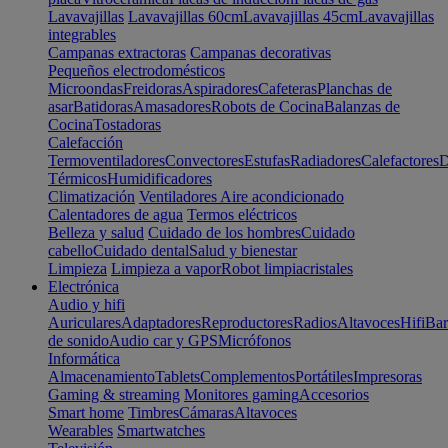
Lavavajillas
Lavavajillas 60cm
Lavavajillas 45cm
Lavavajillas
integrables
Campanas extractoras
Campanas decorativas
Pequeños electrodomésticos
Microondas
Freidoras
Aspiradores
Cafeteras
Planchas de
asar
Batidoras
Amasadores
Robots de Cocina
Balanzas de
Cocina
Tostadoras
Calefacción
Termoventiladores
Convectores
Estufas
Radiadores
Calefactores
D
Térmicos
Humidificadores
Climatización
Ventiladores
Aire acondicionado
Calentadores de agua
Termos eléctricos
Belleza y salud
Cuidado de los hombres
Cuidado
cabello
Cuidado dental
Salud y bienestar
Limpieza
Limpieza a vapor
Robot limpiacristales
Electrónica
Audio y hifi
Auriculares
Adaptadores
Reproductores
Radios
Altavoces
Hifi
Bar
de sonido
Audio car y GPS
Micrófonos
Informática
Almacenamiento
Tablets
Complementos
Portátiles
Impresoras
Gaming & streaming
Monitores gaming
Accesorios
Smart home
Timbres
Cámaras
Altavoces
Wearables
Smartwatches