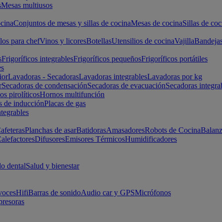
s
Mesas multiusos
cina
Conjuntos de mesas y sillas de cocina
Mesas de cocina
Sillas de coc
los para chef
Vinos y licores
Botellas
Utensilios de cocina
Vajilla
Bandeja
s
Frigoríficos integrables
Frigoríficos pequeños
Frigoríficos portátiles
es
ior
Lavadoras - Secadoras
Lavadoras integrables
Lavadoras por kg
r
Secadoras de condensación
Secadoras de evacuación
Secadoras integra
s pirolíticos
Hornos multifunción
s de inducción
Placas de gas
ntegrables
afeteras
Planchas de asar
Batidoras
Amasadores
Robots de Cocina
Balanz
alefactores
Difusores
Emisores Térmicos
Humidificadores
o dental
Salud y bienestar
voces
Hifi
Barras de sonido
Audio car y GPS
Micrófonos
presoras