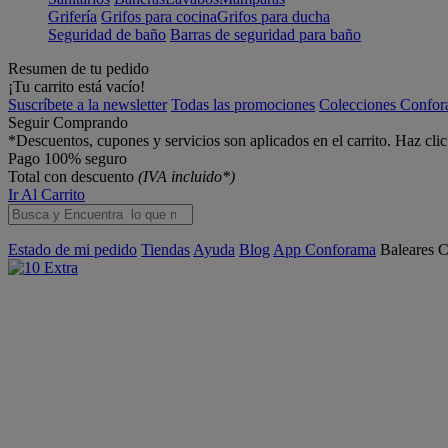
Grifería
Grifos para cocina
Grifos para ducha
Seguridad de baño
Barras de seguridad para baño
Resumen de tu pedido
¡Tu carrito está vacío!
Suscríbete a la newsletter
Todas las promociones
Colecciones Confo
Seguir Comprando
*Descuentos, cupones y servicios son aplicados en el carrito. Haz cli
Pago 100% seguro
Total con descuento
(IVA incluido*)
Ir Al Carrito
Estado de mi pedido
Tiendas
Ayuda
Blog
App Conforama
Baleares
C