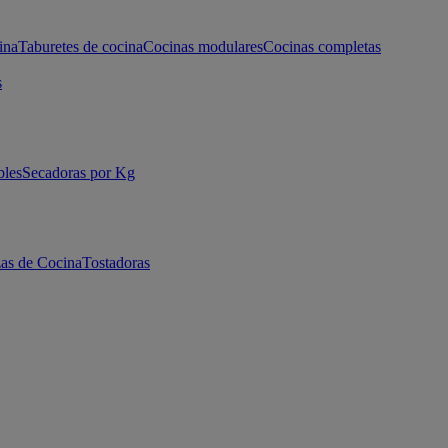
ina
Taburetes de cocina
Cocinas modulares
Cocinas completas
s
bles
Secadoras por Kg
as de Cocina
Tostadoras