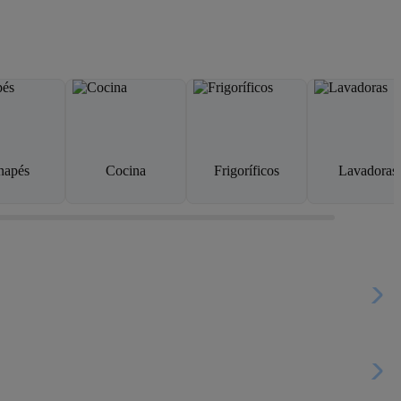
napés
Cocina
Frigoríficos
Lavadoras