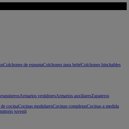
os
Colchones de espuma
Colchones para bebé
Colchones hinchables
esquineros
Armarios vestidores
Armarios auxiliares
Zapateros
 de cocina
Cocinas modulares
Cocinas completas
Cocinas a medida
mitorio juvenil