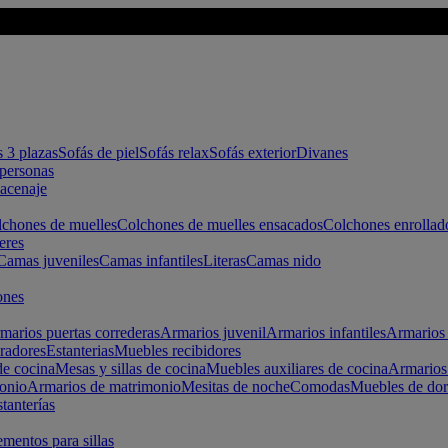
s 3 plazas
Sofás de piel
Sofás relax
Sofás exterior
Divanes
apersonas
macenaje
chones de muelles
Colchones de muelles ensacados
Colchones enrollad
eres
Camas juveniles
Camas infantiles
Literas
Camas nido
ones
marios puertas correderas
Armarios juvenil
Armarios infantiles
Armarios 
radores
Estanterias
Muebles recibidores
e cocina
Mesas y sillas de cocina
Muebles auxiliares de cocina
Armarios
onio
Armarios de matrimonio
Mesitas de noche
Comodas
Muebles de dor
tanterías
entos para sillas