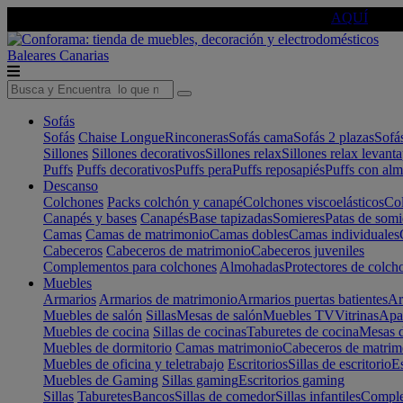
🔵Cambia tu electro con
-10% EXTRA
de descuento ☑️
AQUÍ
Baleares
Canarias
Sofás
Sofás
Chaise Longue
Rinconeras
Sofás cama
Sofás 2 plazas
Sofá
Sillones
Sillones decorativos
Sillones relax
Sillones relax levant
Puffs
Puffs decorativos
Puffs pera
Puffs reposapiés
Puffs con al
Descanso
Colchones
Packs colchón y canapé
Colchones viscoelásticos
Col
Canapés y bases
Canapés
Base tapizadas
Somieres
Patas de somi
Camas
Camas de matrimonio
Camas dobles
Camas individuales
Cabeceros
Cabeceros de matrimonio
Cabeceros juveniles
Complementos para colchones
Almohadas
Protectores de colch
Muebles
Armarios
Armarios de matrimonio
Armarios puertas batientes
Ar
Muebles de salón
Sillas
Mesas de salón
Muebles TV
Vitrinas
Apa
Muebles de cocina
Sillas de cocinas
Taburetes de cocina
Mesas d
Muebles de dormitorio
Camas matrimonio
Cabeceros de matrim
Muebles de oficina y teletrabajo
Escritorios
Sillas de escritorio
Es
Muebles de Gaming
Sillas gaming
Escritorios gaming
Sillas
Taburetes
Bancos
Sillas de comedor
Sillas infantiles
Complem