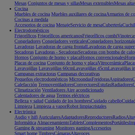
Mesas
Conjuntos de mesas y sillas
Mesas extensibles
Mesas alta
Cocina
Muebles de cocina
Muebles auxiliares de cocina
Armarios de co
Cocinas a medida
Accesorios de cocina
Menaje
Servicio de mesa
Cubertería
Cuchil
Electrodomésticos
Frigoríficos
Frigoríficos americanos
Frigoríficos combi
Vinoteca
Congeladores
Congeladores verticales
Congeladores horizontal
Lavadoras
Lavadoras de carga frontal
Lavadoras de carga super
Secadoras
Lavadoras - Secadoras
Secadoras con bomba de calo
Hornos
Conjunto de horno y placa
Hornos convencionales
Horno
Placas de cocina
Conjunto de horno y placa
Vitrocerámica
Placa
Lavavajillas
Lavavajillas 60cm
Lavavajillas 45cm
Lavavajillas i
Campanas extractoras
Campanas decorativas
Pequeños electrodomésticos
Microondas
Freidoras
Aspiradores
C
Calefacción
Termoventiladores
Convectores
Estufas
Radiadores
C
Climatización
Ventiladores
Aire acondicionado
Calentadores de agua
Termos eléctricos
Belleza y salud
Cuidado de los hombres
Cuidado cabello
Cuidad
Limpieza
Limpieza a vapor
Robot limpiacristales
Electrónica
Audio y hifi
Auriculares
Adaptadores
Reproductores
Radios
Alta
Informática
Almacenamiento
Tablets
Complementos
Portátiles
Im
Gaming & streaming
Monitores gaming
Accesorios
Smart home
Timbres
Cámaras
Altavoces