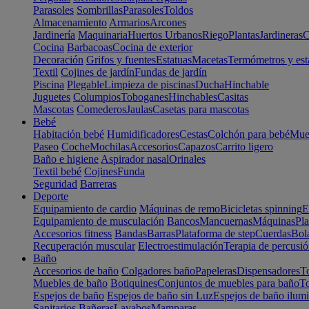
Parasoles
Sombrillas
Parasoles
Toldos
Almacenamiento
Armarios
Arcones
Jardinería
Maquinaria
Huertos Urbanos
Riego
Plantas
Jardineras
C
Cocina
Barbacoas
Cocina de exterior
Decoración
Grifos y fuentes
Estatuas
Macetas
Termómetros y est
Textil
Cojines de jardín
Fundas de jardín
Piscina
Plegable
Limpieza de piscinas
Ducha
Hinchable
Juguetes
Columpios
Toboganes
Hinchables
Casitas
Mascotas
Comederos
Jaulas
Casetas para mascotas
Bebé
Habitación bebé
Humidificadores
Cestas
Colchón para bebé
Mueb
Paseo
Coche
Mochilas
Accesorios
Capazos
Carrito ligero
Baño e higiene
Aspirador nasal
Orinales
Textil bebé
Cojines
Funda
Seguridad
Barreras
Deporte
Equipamiento de cardio
Máquinas de remo
Bicicletas spinning
E
Equipamiento de musculación
Bancos
Mancuernas
Máquinas
Pla
Accesorios fitness
Bandas
Barras
Plataforma de step
Cuerdas
Bola
Recuperación muscular
Electroestimulación
Terapia de percusi
Baño
Accesorios de baño
Colgadores baño
Papeleras
Dispensadores
To
Muebles de baño
Botiquines
Conjuntos de muebles para baño
To
Espejos de baño
Espejos de baño sin Luz
Espejos de baño ilum
Sanitarios
Bañeras
Lavabos
Mamparas