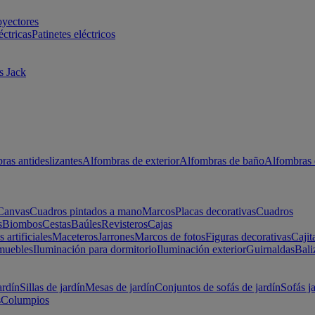
oyectores
éctricas
Patinetes eléctricos
s Jack
ras antideslizantes
Alfombras de exterior
Alfombras de baño
Alfombras 
Canvas
Cuadros pintados a mano
Marcos
Placas decorativas
Cuadros
s
Biombos
Cestas
Baúles
Revisteros
Cajas
s artificiales
Maceteros
Jarrones
Marcos de fotos
Figuras decorativas
Cajit
muebles
Iluminación para dormitorio
Iluminación exterior
Guirnaldas
Bali
ardín
Sillas de jardín
Mesas de jardín
Conjuntos de sofás de jardín
Sofás j
s
Columpios