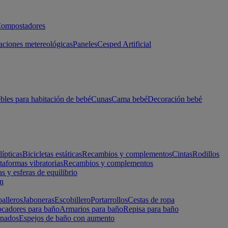
ompostadores
aciones metereológicas
Paneles
Cesped Artificial
les para habitación de bebé
Cunas
Cama bebé
Decoración bebé
lípticas
Bicicletas estáticas
Recambios y complementos
Cintas
Rodillos
taformas vibratorias
Recambios y complementos
s y esferas de equilibrio
ón
alleros
Jaboneras
Escobillero
Portarrollos
Cestas de ropa
cadores para baño
Armarios para baño
Repisa para baño
inados
Espejos de baño con aumento