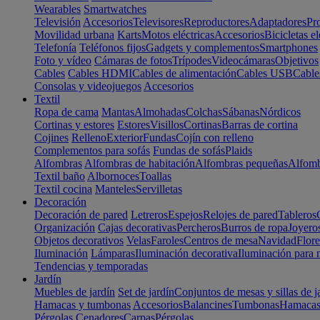
Wearables
Smartwatches
Televisión
Accesorios
Televisores
Reproductores
Adaptadores
Pr
Movilidad urbana
Karts
Motos eléctricas
Accesorios
Bicicletas el
Telefonía
Teléfonos fijos
Gadgets y complementos
Smartphones
Foto y vídeo
Cámaras de fotos
Trípodes
Videocámaras
Objetivos
Cables
Cables HDMI
Cables de alimentación
Cables USB
Cable
Consolas y videojuegos
Accesorios
Textil
Ropa de cama
Mantas
Almohadas
Colchas
Sábanas
Nórdicos
Cortinas y estores
Estores
Visillos
Cortinas
Barras de cortina
Cojines
Relleno
Exterior
Fundas
Cojín con relleno
Complementos para sofás
Fundas de sofás
Plaids
Alfombras
Alfombras de habitación
Alfombras pequeñas
Alfomb
Textil baño
Albornoces
Toallas
Textil cocina
Manteles
Servilletas
Decoración
Decoración de pared
Letreros
Espejos
Relojes de pared
Tableros
Organización
Cajas decorativas
Percheros
Burros de ropa
Joyero
Objetos decorativos
Velas
Faroles
Centros de mesa
Navidad
Flore
Iluminación
Lámparas
Iluminación decorativa
Iluminación para 
Tendencias y temporadas
Jardín
Muebles de jardín
Set de jardín
Conjuntos de mesas y sillas de j
Hamacas y tumbonas
Accesorios
Balancines
Tumbonas
Hamaca
Pérgolas
Cenadores
Carpas
Pérgolas