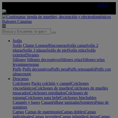
🔵Cambia tu electro con
-10% EXTRA
de descuento ☑️
AQUÍ
Baleares
Canarias
Sofás
Sofás
Chaise Longue
Rinconeras
Sofás cama
Sofás 2
plazas
Sofás 3 plazas
Sofás de piel
Sofás relax
Sofás
exterior
Divanes
Sillones
Sillones decorativos
Sillones relax
Sillones relax
levantapersonas
Puffs
Puffs decorativos
Puffs pera
Puffs reposapiés
Puffs con
almacenaje
Descanso
Colchones
Packs colchón y canapé
Colchones
viscoelásticos
Colchones de muelles
Colchones de muelles
ensacados
Colchones enrollados
Colchones de
espuma
Colchones para bebé
Colchones hinchables
Canapés y bases
Canapés
Base tapizadas
Somieres
Patas de
somieres
Camas
Camas de matrimonio
Camas dobles
Camas
individuales
Camas juveniles
Camas infantiles
Literas
Camas