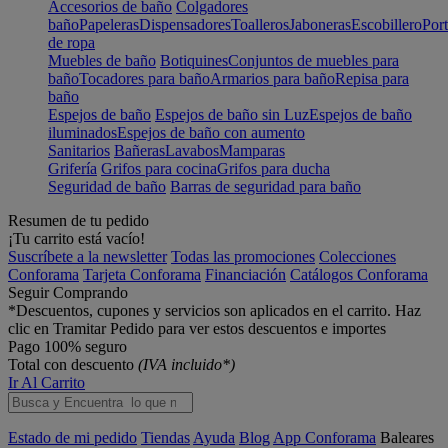
Accesorios de baño
Colgadores
baño
Papeleras
Dispensadores
Toalleros
Jaboneras
Escobillero
Port
de ropa
Muebles de baño
Botiquines
Conjuntos de muebles para
baño
Tocadores para baño
Armarios para baño
Repisa para
baño
Espejos de baño
Espejos de baño sin Luz
Espejos de baño
iluminados
Espejos de baño con aumento
Sanitarios
Bañeras
Lavabos
Mamparas
Grifería
Grifos para cocina
Grifos para ducha
Seguridad de baño
Barras de seguridad para baño
Resumen de tu pedido
¡Tu carrito está vacío!
Suscríbete a la newsletter
Todas las promociones
Colecciones
Conforama
Tarjeta Conforama
Financiación
Catálogos Conforama
Seguir Comprando
*Descuentos, cupones y servicios son aplicados en el carrito. Haz
clic en Tramitar Pedido para ver estos descuentos e importes
Pago 100% seguro
Total con descuento
(IVA incluido*)
Ir Al Carrito
Estado de mi pedido
Tiendas
Ayuda
Blog
App Conforama
Baleares