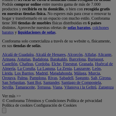
Podrás
comprar online
entre nuestra gama de más de 7.000
productos y
recibirlo en tu domicilio
, o bien con
recogida gratis
en nuestras tiendas física.
No esperes más para crear o renovar tu
hogar y transformarlo en un espacio con mucho estilo. Conforama
tiene 300
tiendas de muebles
físicas distribuidas en
6 países
distintos. Aproveche nuestras ofertas de
sofas baratos
,
colchones
baratos
y
liquidaciones de sofas
.
Conforama solo comercializa a través de su website o, físicamente,
en sus
tiendas de sofás
.
Alcalá de Guadaíra
,
Alcalá de Henares
,
Alcorcón
,
Alfafar
,
Alicante
,
Arinaga
,
Asturias
,
Badalona
,
Barakaldo
,
Barcelona
,
Burjassot
,
Castellón
,
Chafiras
,
Cordoba
,
Elche
,
Finestrat
,
Granada
,
Huércal de
Almería
,
La Coruña
,
La Laguna
,
La Zenia
,
Lanzarote
,
León
,
Lleida
,
Los Barrios
,
Madrid
,
Majadahonda
,
Málaga
,
Murcia
,
Orotava
,
Palma
,
Pamplona
,
Rivas
,
Sabadell
,
Sagunto
,
Salt, Girona
,
San Sebastian
,
Sant Boi
,
Santander
,
Santiago de Compostela
,
Sevilla
,
Tamaraceite
,
Terrassa
,
Viana
,
Vilanova i la Geltrú
,
Zaragoza
Ver más >>
© Conforama
Términos y Condiciones
Política de privacidad
Política de cookies
Configuración de Cookies