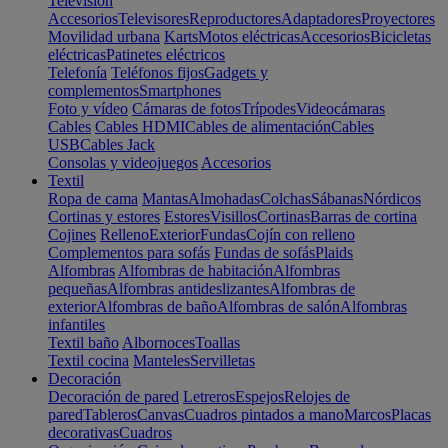
Televisión
Accesorios
Televisores
Reproductores
Adaptadores
Proyectores
Movilidad urbana
Karts
Motos eléctricas
Accesorios
Bicicletas
eléctricas
Patinetes eléctricos
Telefonía
Teléfonos fijos
Gadgets y
complementos
Smartphones
Foto y vídeo
Cámaras de fotos
Trípodes
Videocámaras
Cables
Cables HDMI
Cables de alimentación
Cables
USB
Cables Jack
Consolas y videojuegos
Accesorios
Textil
Ropa de cama
Mantas
Almohadas
Colchas
Sábanas
Nórdicos
Cortinas y estores
Estores
Visillos
Cortinas
Barras de cortina
Cojines
Relleno
Exterior
Fundas
Cojín con relleno
Complementos para sofás
Fundas de sofás
Plaids
Alfombras
Alfombras de habitación
Alfombras
pequeñas
Alfombras antideslizantes
Alfombras de
exterior
Alfombras de baño
Alfombras de salón
Alfombras
infantiles
Textil baño
Albornoces
Toallas
Textil cocina
Manteles
Servilletas
Decoración
Decoración de pared
Letreros
Espejos
Relojes de
pared
Tableros
Canvas
Cuadros pintados a mano
Marcos
Placas
decorativas
Cuadros