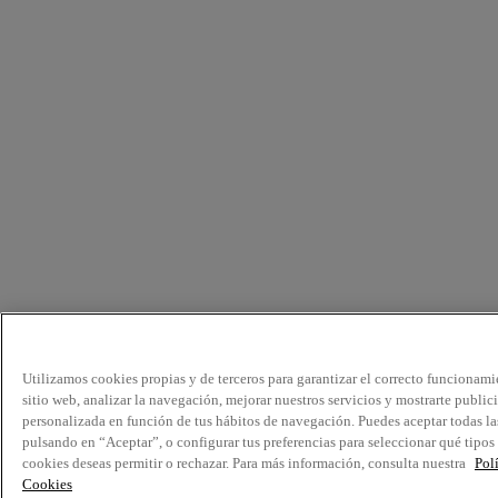
Utilizamos cookies propias y de terceros para garantizar el correcto funcionami
sitio web, analizar la navegación, mejorar nuestros servicios y mostrarte public
personalizada en función de tus hábitos de navegación. Puedes aceptar todas la
pulsando en “Aceptar”, o configurar tus preferencias para seleccionar qué tipos
cookies deseas permitir o rechazar. Para más información, consulta nuestra
Pol
Cookies