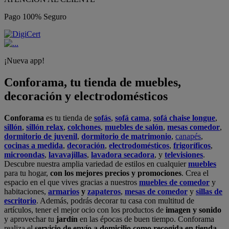
Pago 100% Seguro
¡Nueva app!
Conforama, tu tienda de muebles,
decoración y electrodomésticos
Conforama
es tu tienda de
sofás
,
sofá cama
,
sofá chaise longue
,
sillón
,
sillón relax
,
colchones
,
muebles de salón
,
mesas comedor
,
dormitorio de juvenil
,
dormitorio de matrimonio
,
canapés
,
cocinas a medida
,
decoración
,
electrodomésticos
,
frigoríficos
,
microondas
,
lavavajillas
,
lavadora secadora
, y
televisiones
.
Descubre nuestra amplia variedad de estilos en cualquier
muebles
para tu hogar,
con los mejores precios y promociones
. Crea el
espacio en el que vives gracias a nuestros
muebles de comedor
y
habitaciones,
armarios
y
zapateros
,
mesas de comedor
y
sillas de
escritorio
. Además, podrás decorar tu casa con multitud de
artículos, tener el mejor ocio con los productos de
imagen y sonido
y aprovechar tu
jardín
en las épocas de buen tiempo. Conforama
realiza el
servicio de envío a domicilio como recogida en tienda.