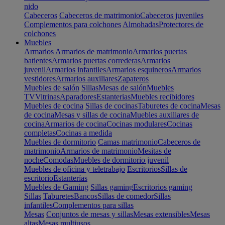
nido
Cabeceros
Cabeceros de matrimonio
Cabeceros juveniles
Complementos para colchones
Almohadas
Protectores de
colchones
Muebles
Armarios
Armarios de matrimonio
Armarios puertas
batientes
Armarios puertas correderas
Armarios
juvenil
Armarios infantiles
Armarios esquineros
Armarios
vestidores
Armarios auxiliares
Zapateros
Muebles de salón
Sillas
Mesas de salón
Muebles
TV
Vitrinas
Aparadores
Estanterias
Muebles recibidores
Muebles de cocina
Sillas de cocinas
Taburetes de cocina
Mesas
de cocina
Mesas y sillas de cocina
Muebles auxiliares de
cocina
Armarios de cocina
Cocinas modulares
Cocinas
completas
Cocinas a medida
Muebles de dormitorio
Camas matrimonio
Cabeceros de
matrimonio
Armarios de matrimonio
Mesitas de
noche
Comodas
Muebles de dormitorio juvenil
Muebles de oficina y teletrabajo
Escritorios
Sillas de
escritorio
Estanterías
Muebles de Gaming
Sillas gaming
Escritorios gaming
Sillas
Taburetes
Bancos
Sillas de comedor
Sillas
infantiles
Complementos para sillas
Mesas
Conjuntos de mesas y sillas
Mesas extensibles
Mesas
altas
Mesas multiusos