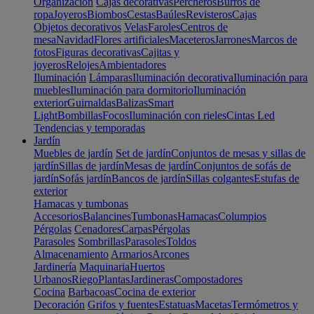
Organización
Cajas decorativas
Percheros
Burros de
ropa
Joyeros
Biombos
Cestas
Baúles
Revisteros
Cajas
Objetos decorativos
Velas
Faroles
Centros de
mesa
Navidad
Flores artificiales
Maceteros
Jarrones
Marcos de
fotos
Figuras decorativas
Cajitas y
joyeros
Relojes
Ambientadores
Iluminación
Lámparas
Iluminación decorativa
Iluminación para
muebles
Iluminación para dormitorio
Iluminación
exterior
Guirnaldas
Balizas
Smart
Light
Bombillas
Focos
Iluminación con rieles
Cintas Led
Tendencias y temporadas
Jardín
Muebles de jardín
Set de jardín
Conjuntos de mesas y sillas de
jardín
Sillas de jardín
Mesas de jardín
Conjuntos de sofás de
jardín
Sofás jardín
Bancos de jardín
Sillas colgantes
Estufas de
exterior
Hamacas y tumbonas
Accesorios
Balancines
Tumbonas
Hamacas
Columpios
Pérgolas
Cenadores
Carpas
Pérgolas
Parasoles
Sombrillas
Parasoles
Toldos
Almacenamiento
Armarios
Arcones
Jardinería
Maquinaria
Huertos
Urbanos
Riego
Plantas
Jardineras
Compostadores
Cocina
Barbacoas
Cocina de exterior
Decoración
Grifos y fuentes
Estatuas
Macetas
Termómetros y