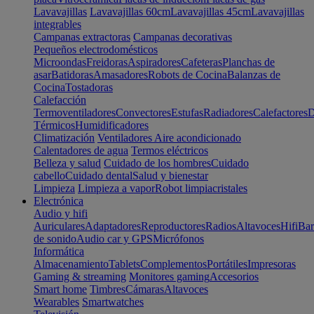
Lavavajillas
Lavavajillas 60cm
Lavavajillas 45cm
Lavavajillas
integrables
Campanas extractoras
Campanas decorativas
Pequeños electrodomésticos
Microondas
Freidoras
Aspiradores
Cafeteras
Planchas de
asar
Batidoras
Amasadores
Robots de Cocina
Balanzas de
Cocina
Tostadoras
Calefacción
Termoventiladores
Convectores
Estufas
Radiadores
Calefactores
D
Térmicos
Humidificadores
Climatización
Ventiladores
Aire acondicionado
Calentadores de agua
Termos eléctricos
Belleza y salud
Cuidado de los hombres
Cuidado
cabello
Cuidado dental
Salud y bienestar
Limpieza
Limpieza a vapor
Robot limpiacristales
Electrónica
Audio y hifi
Auriculares
Adaptadores
Reproductores
Radios
Altavoces
Hifi
Bar
de sonido
Audio car y GPS
Micrófonos
Informática
Almacenamiento
Tablets
Complementos
Portátiles
Impresoras
Gaming & streaming
Monitores gaming
Accesorios
Smart home
Timbres
Cámaras
Altavoces
Wearables
Smartwatches