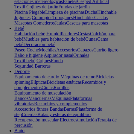
estaciones metereológicas
Paneles
Cesped Artificial
Textil
Cojines de jardín
Fundas de jardín
Piscina
Plegable
Limpieza de piscinas
Ducha
Hinchable
Juguetes
Columpios
Toboganes
Hinchables
Casitas
Mascotas
Comederos
Jaulas
Casetas para mascotas
Bebé
Habitación bebé
Humidificadores
Cestas
Colchón para
bebé
Muebles para habitación de bebé
Cunas
Cama
bebé
Decoración bebé
Paseo
Coche
Mochilas
Accesorios
Capazos
Carrito ligero
Baño e higiene
Aspirador nasal
Orinales
Textil bebé
Cojines
Funda
Seguridad
Barreras
Deporte
Equipamiento de cardio
Máquinas de remo
Bicicletas
spinning
Elípticas
Bicicletas estáticas
Recambios y
complementos
Cintas
Rodillos
Equipamiento de musculación
Bancos
Mancuernas
Máquinas
Plataformas
vibratorias
Recambios y complementos
Accesorios fitness
Bandas
Barras
Plataforma de
step
Cuerdas
Bolas y esferas de equilibrio
Recuperación muscular
Electroestimulación
Terapia de
percusión
Baño