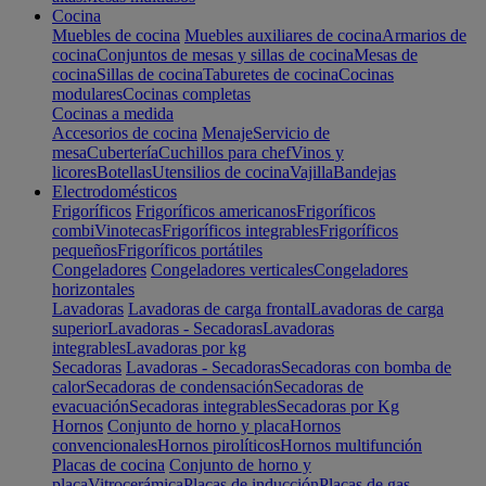
Cocina
Muebles de cocina
Muebles auxiliares de cocina
Armarios de
cocina
Conjuntos de mesas y sillas de cocina
Mesas de
cocina
Sillas de cocina
Taburetes de cocina
Cocinas
modulares
Cocinas completas
Cocinas a medida
Accesorios de cocina
Menaje
Servicio de
mesa
Cubertería
Cuchillos para chef
Vinos y
licores
Botellas
Utensilios de cocina
Vajilla
Bandejas
Electrodomésticos
Frigoríficos
Frigoríficos americanos
Frigoríficos
combi
Vinotecas
Frigoríficos integrables
Frigoríficos
pequeños
Frigoríficos portátiles
Congeladores
Congeladores verticales
Congeladores
horizontales
Lavadoras
Lavadoras de carga frontal
Lavadoras de carga
superior
Lavadoras - Secadoras
Lavadoras
integrables
Lavadoras por kg
Secadoras
Lavadoras - Secadoras
Secadoras con bomba de
calor
Secadoras de condensación
Secadoras de
evacuación
Secadoras integrables
Secadoras por Kg
Hornos
Conjunto de horno y placa
Hornos
convencionales
Hornos pirolíticos
Hornos multifunción
Placas de cocina
Conjunto de horno y
placa
Vitrocerámica
Placas de inducción
Placas de gas