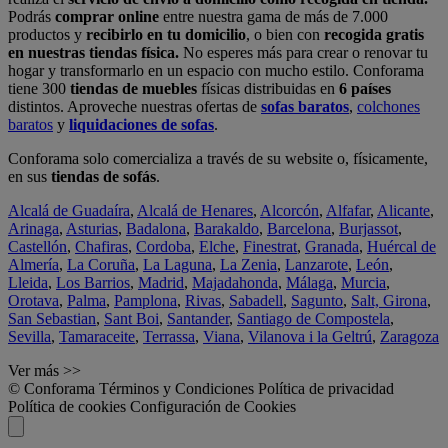
Podrás
comprar online
entre nuestra gama de más de 7.000
productos y
recibirlo en tu domicilio
, o bien con
recogida gratis
en nuestras tiendas física.
No esperes más para crear o renovar tu
hogar y transformarlo en un espacio con mucho estilo. Conforama
tiene 300
tiendas de muebles
físicas distribuidas en
6 países
distintos. Aproveche nuestras ofertas de
sofas baratos
,
colchones
baratos
y
liquidaciones de sofas
.
Conforama solo comercializa a través de su website o, físicamente,
en sus
tiendas de sofás
.
Alcalá de Guadaíra
,
Alcalá de Henares
,
Alcorcón
,
Alfafar
,
Alicante
,
Arinaga
,
Asturias
,
Badalona
,
Barakaldo
,
Barcelona
,
Burjassot
,
Castellón
,
Chafiras
,
Cordoba
,
Elche
,
Finestrat
,
Granada
,
Huércal de
Almería
,
La Coruña
,
La Laguna
,
La Zenia
,
Lanzarote
,
León
,
Lleida
,
Los Barrios
,
Madrid
,
Majadahonda
,
Málaga
,
Murcia
,
Orotava
,
Palma
,
Pamplona
,
Rivas
,
Sabadell
,
Sagunto
,
Salt, Girona
,
San Sebastian
,
Sant Boi
,
Santander
,
Santiago de Compostela
,
Sevilla
,
Tamaraceite
,
Terrassa
,
Viana
,
Vilanova i la Geltrú
,
Zaragoza
Ver más >>
© Conforama
Términos y Condiciones
Política de privacidad
Política de cookies
Configuración de Cookies