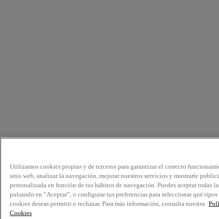
Utilizamos cookies propias y de terceros para garantizar el correcto funcionami
sitio web, analizar la navegación, mejorar nuestros servicios y mostrarte public
personalizada en función de tus hábitos de navegación. Puedes aceptar todas la
pulsando en “Aceptar”, o configurar tus preferencias para seleccionar qué tipos
cookies deseas permitir o rechazar. Para más información, consulta nuestra
Pol
Cookies