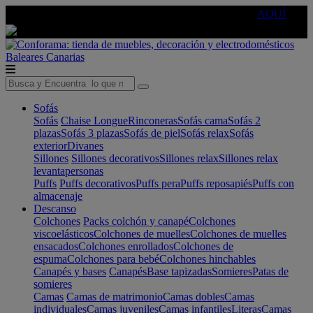
🔵Cambia tu electro con
-10% EXTRA
de descuento ☑️
AQUÍ
Baleares
Canarias
Sofás
Sofás
Chaise Longue
Rinconeras
Sofás cama
Sofás 2
plazas
Sofás 3 plazas
Sofás de piel
Sofás relax
Sofás
exterior
Divanes
Sillones
Sillones decorativos
Sillones relax
Sillones relax
levantapersonas
Puffs
Puffs decorativos
Puffs pera
Puffs reposapiés
Puffs con
almacenaje
Descanso
Colchones
Packs colchón y canapé
Colchones
viscoelásticos
Colchones de muelles
Colchones de muelles
ensacados
Colchones enrollados
Colchones de
espuma
Colchones para bebé
Colchones hinchables
Canapés y bases
Canapés
Base tapizadas
Somieres
Patas de
somieres
Camas
Camas de matrimonio
Camas dobles
Camas
individuales
Camas juveniles
Camas infantiles
Literas
Camas