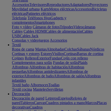
Televisión
Accesorios
Televisores
Reproductores
Adaptadores
Proyectores
Movilidad urbana
Karts
Motos eléctricas
Accesorios
Bicicletas
eléctricas
Patinetes eléctricos
Telefonía
Teléfonos fijos
Gadgets y
complementos
Smartphones
Foto y vídeo
Cámaras de fotos
Trípodes
Videocámaras
Cables
Cables HDMI
Cables de alimentación
Cables
USB
Cables Jack
Consolas y videojuegos
Accesorios
Textil
Ropa de cama
Mantas
Almohadas
Colchas
Sábanas
Nórdicos
Cortinas y estores
Estores
Visillos
Cortinas
Barras de cortina
Cojines
Relleno
Exterior
Fundas
Cojín con relleno
Complementos para sofás
Fundas de sofás
Plaids
Alfombras
Alfombras de habitación
Alfombras
pequeñas
Alfombras antideslizantes
Alfombras de
exterior
Alfombras de baño
Alfombras de salón
Alfombras
infantiles
Textil baño
Albornoces
Toallas
Textil cocina
Manteles
Servilletas
Decoración
Decoración de pared
Letreros
Espejos
Relojes de
pared
Tableros
Canvas
Cuadros pintados a mano
Marcos
Placas
decorativas
Cuadros