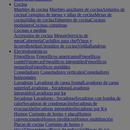
Cocina
Muebles de cocina
Muebles auxiliares de cocina
Armarios de
cocina
Conjuntos de mesas y sillas de cocina
Mesas de
cocina
Sillas de cocina
Taburetes de cocina
Cocinas
modulares
Cocinas completas
Cocinas a medida
Accesorios de cocina
Menaje
Servicio de
mesa
Cubertería
Cuchillos para chef
Vinos y
licores
Botellas
Utensilios de cocina
Vajilla
Bandejas
Electrodomésticos
Frigoríficos
Frigoríficos americanos
Frigoríficos
combi
Vinotecas
Frigoríficos integrables
Frigoríficos
pequeños
Frigoríficos portátiles
Congeladores
Congeladores verticales
Congeladores
horizontales
Lavadoras
Lavadoras de carga frontal
Lavadoras de carga
superior
Lavadoras - Secadoras
Lavadoras
integrables
Lavadoras por kg
Secadoras
Lavadoras - Secadoras
Secadoras con bomba de
calor
Secadoras de condensación
Secadoras de
evacuación
Secadoras integrables
Secadoras por Kg
Hornos
Conjunto de horno y placa
Hornos
convencionales
Hornos pirolíticos
Hornos multifunción
Placas de cocina
Conjunto de horno y
placa
Vitrocerámica
Placas de inducción
Placas de gas