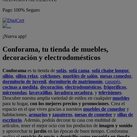
Pago 100% Seguro
¡Nueva app!
Conforama, tu tienda de muebles,
decoración y electrodomésticos
Conforama
es tu tienda de
sofás
,
sofá cama
,
sofá chaise longue
,
sillón
,
sillón relax
,
colchones
,
muebles de salón
,
mesas comedor
,
dormitorio de juvenil
,
dormitorio de matrimonio
,
canapés
,
cocinas a medida
,
decoración
,
electrodomésticos
,
frigoríficos
,
microondas
,
lavavajillas
,
lavadora secadora
, y
televisiones
.
Descubre nuestra amplia variedad de estilos en cualquier
muebles
para tu hogar,
con los mejores precios y promociones
. Crea el
espacio en el que vives gracias a nuestros
muebles de comedor
y
habitaciones,
armarios
y
zapateros
,
mesas de comedor
y
sillas de
escritorio
. Además, podrás decorar tu casa con multitud de
artículos, tener el mejor ocio con los productos de
imagen y sonido
y aprovechar tu
jardín
en las épocas de buen tiempo. Conforama
realiza el
servicio de envío a domicilio como recogida en tienda.