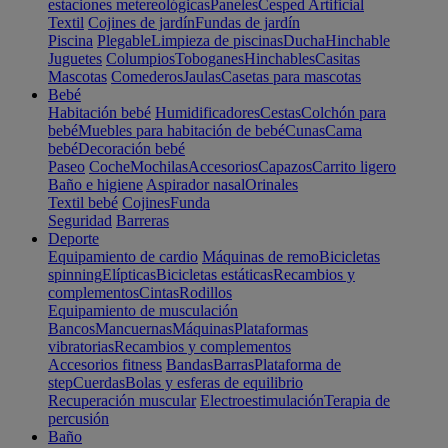
estaciones metereológicas
Paneles
Cesped Artificial
Textil
Cojines de jardín
Fundas de jardín
Piscina
Plegable
Limpieza de piscinas
Ducha
Hinchable
Juguetes
Columpios
Toboganes
Hinchables
Casitas
Mascotas
Comederos
Jaulas
Casetas para mascotas
Bebé
Habitación bebé
Humidificadores
Cestas
Colchón para
bebé
Muebles para habitación de bebé
Cunas
Cama
bebé
Decoración bebé
Paseo
Coche
Mochilas
Accesorios
Capazos
Carrito ligero
Baño e higiene
Aspirador nasal
Orinales
Textil bebé
Cojines
Funda
Seguridad
Barreras
Deporte
Equipamiento de cardio
Máquinas de remo
Bicicletas
spinning
Elípticas
Bicicletas estáticas
Recambios y
complementos
Cintas
Rodillos
Equipamiento de musculación
Bancos
Mancuernas
Máquinas
Plataformas
vibratorias
Recambios y complementos
Accesorios fitness
Bandas
Barras
Plataforma de
step
Cuerdas
Bolas y esferas de equilibrio
Recuperación muscular
Electroestimulación
Terapia de
percusión
Baño