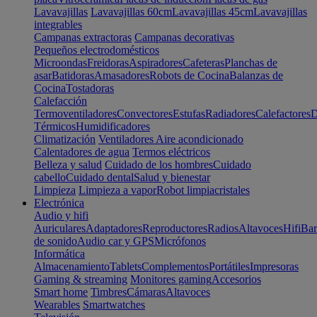
Lavavajillas
Lavavajillas 60cm
Lavavajillas 45cm
Lavavajillas
integrables
Campanas extractoras
Campanas decorativas
Pequeños electrodomésticos
Microondas
Freidoras
Aspiradores
Cafeteras
Planchas de
asar
Batidoras
Amasadores
Robots de Cocina
Balanzas de
Cocina
Tostadoras
Calefacción
Termoventiladores
Convectores
Estufas
Radiadores
Calefactores
D
Térmicos
Humidificadores
Climatización
Ventiladores
Aire acondicionado
Calentadores de agua
Termos eléctricos
Belleza y salud
Cuidado de los hombres
Cuidado
cabello
Cuidado dental
Salud y bienestar
Limpieza
Limpieza a vapor
Robot limpiacristales
Electrónica
Audio y hifi
Auriculares
Adaptadores
Reproductores
Radios
Altavoces
Hifi
Bar
de sonido
Audio car y GPS
Micrófonos
Informática
Almacenamiento
Tablets
Complementos
Portátiles
Impresoras
Gaming & streaming
Monitores gaming
Accesorios
Smart home
Timbres
Cámaras
Altavoces
Wearables
Smartwatches