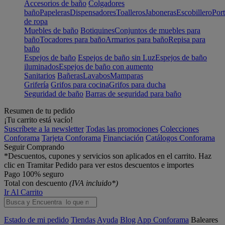
Accesorios de baño
Colgadores
baño
Papeleras
Dispensadores
Toalleros
Jaboneras
Escobillero
Port
de ropa
Muebles de baño
Botiquines
Conjuntos de muebles para
baño
Tocadores para baño
Armarios para baño
Repisa para
baño
Espejos de baño
Espejos de baño sin Luz
Espejos de baño
iluminados
Espejos de baño con aumento
Sanitarios
Bañeras
Lavabos
Mamparas
Grifería
Grifos para cocina
Grifos para ducha
Seguridad de baño
Barras de seguridad para baño
Resumen de tu pedido
¡Tu carrito está vacío!
Suscríbete a la newsletter
Todas las promociones
Colecciones
Conforama
Tarjeta Conforama
Financiación
Catálogos Conforama
Seguir Comprando
*Descuentos, cupones y servicios son aplicados en el carrito. Haz
clic en Tramitar Pedido para ver estos descuentos e importes
Pago 100% seguro
Total con descuento
(IVA incluido*)
Ir Al Carrito
Estado de mi pedido
Tiendas
Ayuda
Blog
App Conforama
Baleares