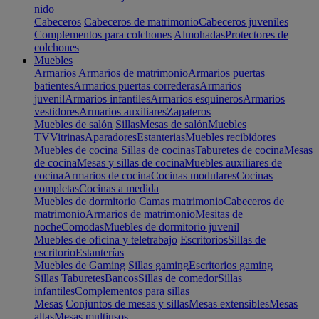
nido
Cabeceros
Cabeceros de matrimonio
Cabeceros juveniles
Complementos para colchones
Almohadas
Protectores de
colchones
Muebles
Armarios
Armarios de matrimonio
Armarios puertas
batientes
Armarios puertas correderas
Armarios
juvenil
Armarios infantiles
Armarios esquineros
Armarios
vestidores
Armarios auxiliares
Zapateros
Muebles de salón
Sillas
Mesas de salón
Muebles
TV
Vitrinas
Aparadores
Estanterias
Muebles recibidores
Muebles de cocina
Sillas de cocinas
Taburetes de cocina
Mesas
de cocina
Mesas y sillas de cocina
Muebles auxiliares de
cocina
Armarios de cocina
Cocinas modulares
Cocinas
completas
Cocinas a medida
Muebles de dormitorio
Camas matrimonio
Cabeceros de
matrimonio
Armarios de matrimonio
Mesitas de
noche
Comodas
Muebles de dormitorio juvenil
Muebles de oficina y teletrabajo
Escritorios
Sillas de
escritorio
Estanterías
Muebles de Gaming
Sillas gaming
Escritorios gaming
Sillas
Taburetes
Bancos
Sillas de comedor
Sillas
infantiles
Complementos para sillas
Mesas
Conjuntos de mesas y sillas
Mesas extensibles
Mesas
altas
Mesas multiusos