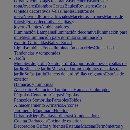
Organización
Cajas decorativas
Percheros
Burros de
ropa
Joyeros
Biombos
Cestas
Baúles
Revisteros
Cajas
Objetos decorativos
Velas
Faroles
Centros de
mesa
Navidad
Flores artificiales
Maceteros
Jarrones
Marcos de
fotos
Figuras decorativas
Cajitas y
joyeros
Relojes
Ambientadores
Iluminación
Lámparas
Iluminación decorativa
Iluminación para
muebles
Iluminación para dormitorio
Iluminación
exterior
Guirnaldas
Balizas
Smart
Light
Bombillas
Focos
Iluminación con rieles
Cintas Led
Tendencias y temporadas
Jardín
Muebles de jardín
Set de jardín
Conjuntos de mesas y sillas de
jardín
Sillas de jardín
Mesas de jardín
Conjuntos de sofás de
jardín
Sofás jardín
Bancos de jardín
Sillas colgantes
Estufas de
exterior
Hamacas y tumbonas
Accesorios
Balancines
Tumbonas
Hamacas
Columpios
Pérgolas
Cenadores
Carpas
Pérgolas
Parasoles
Sombrillas
Parasoles
Toldos
Almacenamiento
Armarios
Arcones
Jardinería
Maquinaria
Huertos
Urbanos
Riego
Plantas
Jardineras
Compostadores
Cocina
Barbacoas
Cocina de exterior
Decoración
Grifos y fuentes
Estatuas
Macetas
Termómetros y