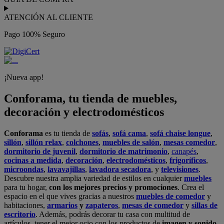
ATENCIÓN AL CLIENTE
Pago 100% Seguro
¡Nueva app!
Conforama, tu tienda de muebles,
decoración y electrodomésticos
Conforama
es tu tienda de
sofás
,
sofá cama
,
sofá chaise longue
,
sillón
,
sillón relax
,
colchones
,
muebles de salón
,
mesas comedor
,
dormitorio de juvenil
,
dormitorio de matrimonio
,
canapés
,
cocinas a medida
,
decoración
,
electrodomésticos
,
frigoríficos
,
microondas
,
lavavajillas
,
lavadora secadora
, y
televisiones
.
Descubre nuestra amplia variedad de estilos en cualquier
muebles
para tu hogar,
con los mejores precios y promociones
. Crea el
espacio en el que vives gracias a nuestros
muebles de comedor
y
habitaciones,
armarios
y
zapateros
,
mesas de comedor
y
sillas de
escritorio
. Además, podrás decorar tu casa con multitud de
artículos, tener el mejor ocio con los productos de
imagen y sonido