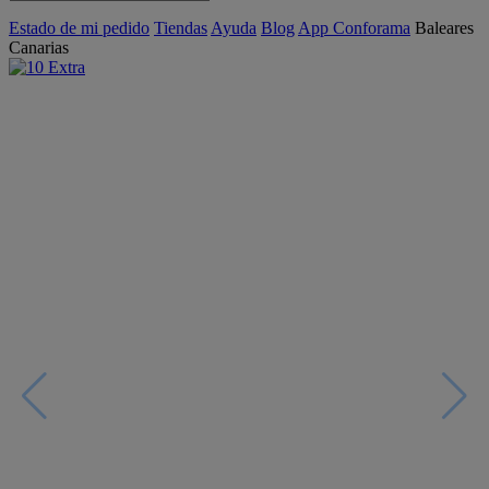
Estado de mi pedido
Tiendas
Ayuda
Blog
App Conforama
Baleares
Canarias