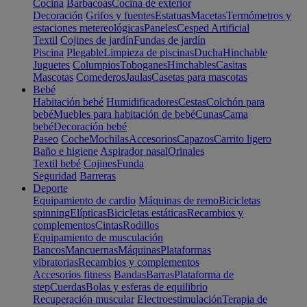
Cocina
Barbacoas
Cocina de exterior
Decoración
Grifos y fuentes
Estatuas
Macetas
Termómetros y
estaciones metereológicas
Paneles
Cesped Artificial
Textil
Cojines de jardín
Fundas de jardín
Piscina
Plegable
Limpieza de piscinas
Ducha
Hinchable
Juguetes
Columpios
Toboganes
Hinchables
Casitas
Mascotas
Comederos
Jaulas
Casetas para mascotas
Bebé
Habitación bebé
Humidificadores
Cestas
Colchón para
bebé
Muebles para habitación de bebé
Cunas
Cama
bebé
Decoración bebé
Paseo
Coche
Mochilas
Accesorios
Capazos
Carrito ligero
Baño e higiene
Aspirador nasal
Orinales
Textil bebé
Cojines
Funda
Seguridad
Barreras
Deporte
Equipamiento de cardio
Máquinas de remo
Bicicletas
spinning
Elípticas
Bicicletas estáticas
Recambios y
complementos
Cintas
Rodillos
Equipamiento de musculación
Bancos
Mancuernas
Máquinas
Plataformas
vibratorias
Recambios y complementos
Accesorios fitness
Bandas
Barras
Plataforma de
step
Cuerdas
Bolas y esferas de equilibrio
Recuperación muscular
Electroestimulación
Terapia de