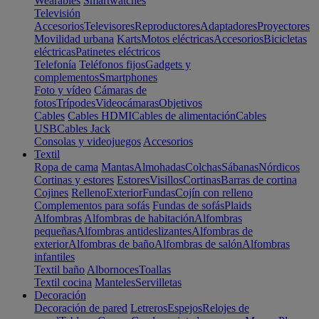
Wearables
Smartwatches
Televisión
Accesorios
Televisores
Reproductores
Adaptadores
Proyectores
Movilidad urbana
Karts
Motos eléctricas
Accesorios
Bicicletas
eléctricas
Patinetes eléctricos
Telefonía
Teléfonos fijos
Gadgets y
complementos
Smartphones
Foto y vídeo
Cámaras de
fotos
Trípodes
Videocámaras
Objetivos
Cables
Cables HDMI
Cables de alimentación
Cables
USB
Cables Jack
Consolas y videojuegos
Accesorios
Textil
Ropa de cama
Mantas
Almohadas
Colchas
Sábanas
Nórdicos
Cortinas y estores
Estores
Visillos
Cortinas
Barras de cortina
Cojines
Relleno
Exterior
Fundas
Cojín con relleno
Complementos para sofás
Fundas de sofás
Plaids
Alfombras
Alfombras de habitación
Alfombras
pequeñas
Alfombras antideslizantes
Alfombras de
exterior
Alfombras de baño
Alfombras de salón
Alfombras
infantiles
Textil baño
Albornoces
Toallas
Textil cocina
Manteles
Servilletas
Decoración
Decoración de pared
Letreros
Espejos
Relojes de