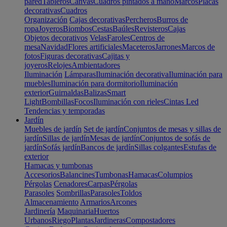
pared
Tableros
Canvas
Cuadros pintados a mano
Marcos
Placas
decorativas
Cuadros
Organización
Cajas decorativas
Percheros
Burros de
ropa
Joyeros
Biombos
Cestas
Baúles
Revisteros
Cajas
Objetos decorativos
Velas
Faroles
Centros de
mesa
Navidad
Flores artificiales
Maceteros
Jarrones
Marcos de
fotos
Figuras decorativas
Cajitas y
joyeros
Relojes
Ambientadores
Iluminación
Lámparas
Iluminación decorativa
Iluminación para
muebles
Iluminación para dormitorio
Iluminación
exterior
Guirnaldas
Balizas
Smart
Light
Bombillas
Focos
Iluminación con rieles
Cintas Led
Tendencias y temporadas
Jardín
Muebles de jardín
Set de jardín
Conjuntos de mesas y sillas de
jardín
Sillas de jardín
Mesas de jardín
Conjuntos de sofás de
jardín
Sofás jardín
Bancos de jardín
Sillas colgantes
Estufas de
exterior
Hamacas y tumbonas
Accesorios
Balancines
Tumbonas
Hamacas
Columpios
Pérgolas
Cenadores
Carpas
Pérgolas
Parasoles
Sombrillas
Parasoles
Toldos
Almacenamiento
Armarios
Arcones
Jardinería
Maquinaria
Huertos
Urbanos
Riego
Plantas
Jardineras
Compostadores