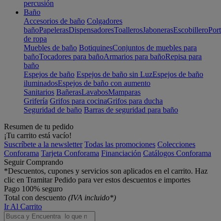
percusión
Baño
Accesorios de baño
Colgadores
baño
Papeleras
Dispensadores
Toalleros
Jaboneras
Escobillero
Port
de ropa
Muebles de baño
Botiquines
Conjuntos de muebles para
baño
Tocadores para baño
Armarios para baño
Repisa para
baño
Espejos de baño
Espejos de baño sin Luz
Espejos de baño
iluminados
Espejos de baño con aumento
Sanitarios
Bañeras
Lavabos
Mamparas
Grifería
Grifos para cocina
Grifos para ducha
Seguridad de baño
Barras de seguridad para baño
Resumen de tu pedido
¡Tu carrito está vacío!
Suscríbete a la newsletter
Todas las promociones
Colecciones
Conforama
Tarjeta Conforama
Financiación
Catálogos Conforama
Seguir Comprando
*Descuentos, cupones y servicios son aplicados en el carrito. Haz
clic en Tramitar Pedido para ver estos descuentos e importes
Pago 100% seguro
Total con descuento
(IVA incluido*)
Ir Al Carrito