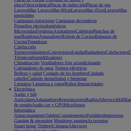
placa
Vitrocerámica
Placas de inducción
Placas de gas
Lavavajillas
Lavavajillas 60cm
Lavavajillas 45cm
Lavavajillas
integrables
Campanas extractoras
Campanas decorativas
Pequeños electrodomésticos
Microondas
Freidoras
Aspiradores
Cafeteras
Planchas de
asar
Batidoras
Amasadores
Robots de Cocina
Balanzas de
Cocina
Tostadoras
Calefacción
Termoventiladores
Convectores
Estufas
Radiadores
Calefactores
D
Térmicos
Humidificadores
Climatización
Ventiladores
Aire acondicionado
Calentadores de agua
Termos eléctricos
Belleza y salud
Cuidado de los hombres
Cuidado
cabello
Cuidado dental
Salud y bienestar
Limpieza
Limpieza a vapor
Robot limpiacristales
Electrónica
Audio y hifi
Auriculares
Adaptadores
Reproductores
Radios
Altavoces
Hifi
Bar
de sonido
Audio car y GPS
Micrófonos
Informática
Almacenamiento
Tablets
Complementos
Portátiles
Impresoras
Gaming & streaming
Monitores gaming
Accesorios
Smart home
Timbres
Cámaras
Altavoces