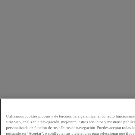
Utilizamos cookies propias y de terceros para garantizar el correcto funcionami
sitio web, analizar la navegación, mejorar nuestros servicios y mostrarte public
personalizada en función de tus hábitos de navegación. Puedes aceptar todas la
pulsando en “Aceptar”, o configurar tus preferencias para seleccionar qué tipos