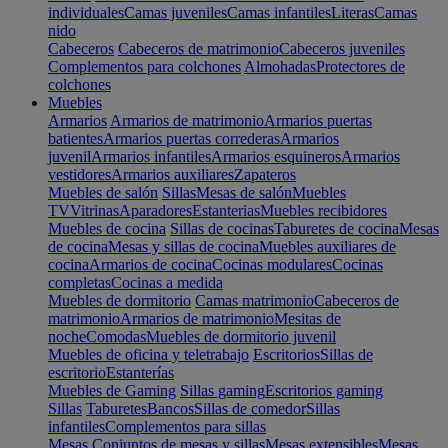
individuales
Camas juveniles
Camas infantiles
Literas
Camas
nido
Cabeceros
Cabeceros de matrimonio
Cabeceros juveniles
Complementos para colchones
Almohadas
Protectores de
colchones
Muebles
Armarios
Armarios de matrimonio
Armarios puertas
batientes
Armarios puertas correderas
Armarios
juvenil
Armarios infantiles
Armarios esquineros
Armarios
vestidores
Armarios auxiliares
Zapateros
Muebles de salón
Sillas
Mesas de salón
Muebles
TV
Vitrinas
Aparadores
Estanterias
Muebles recibidores
Muebles de cocina
Sillas de cocinas
Taburetes de cocina
Mesas
de cocina
Mesas y sillas de cocina
Muebles auxiliares de
cocina
Armarios de cocina
Cocinas modulares
Cocinas
completas
Cocinas a medida
Muebles de dormitorio
Camas matrimonio
Cabeceros de
matrimonio
Armarios de matrimonio
Mesitas de
noche
Comodas
Muebles de dormitorio juvenil
Muebles de oficina y teletrabajo
Escritorios
Sillas de
escritorio
Estanterías
Muebles de Gaming
Sillas gaming
Escritorios gaming
Sillas
Taburetes
Bancos
Sillas de comedor
Sillas
infantiles
Complementos para sillas
Mesas
Conjuntos de mesas y sillas
Mesas extensibles
Mesas