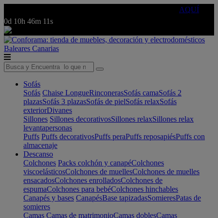
🔵Cambia tu electro con
-10% EXTRA
de descuento ☑️
AQUÍ
0d
10h
46m
11s
Baleares
Canarias
Sofás
Sofás
Chaise Longue
Rinconeras
Sofás cama
Sofás 2
plazas
Sofás 3 plazas
Sofás de piel
Sofás relax
Sofás
exterior
Divanes
Sillones
Sillones decorativos
Sillones relax
Sillones relax
levantapersonas
Puffs
Puffs decorativos
Puffs pera
Puffs reposapiés
Puffs con
almacenaje
Descanso
Colchones
Packs colchón y canapé
Colchones
viscoelásticos
Colchones de muelles
Colchones de muelles
ensacados
Colchones enrollados
Colchones de
espuma
Colchones para bebé
Colchones hinchables
Canapés y bases
Canapés
Base tapizadas
Somieres
Patas de
somieres
Camas
Camas de matrimonio
Camas dobles
Camas