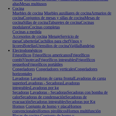
altas
Mesas multiusos
Cocina
Muebles de cocina
Muebles auxiliares de cocina
Armarios de
cocina
Conjuntos de mesas y sillas de cocina
Mesas de
cocina
Sillas de cocina
Taburetes de cocina
Cocinas
modulares
Cocinas completas
Cocinas a medida
Accesorios de cocina
Menaje
Servicio de
mesa
Cubertería
Cuchillos para chef
Vinos y
licores
Botellas
Utensilios de cocina
Vajilla
Bandejas
Electrodomésticos
Frigoríficos
Frigoríficos americanos
Frigoríficos
combi
Vinotecas
Frigoríficos integrables
Frigoríficos
pequeños
Frigoríficos portátiles
Congeladores
Congeladores verticales
Congeladores
horizontales
Lavadoras
Lavadoras de carga frontal
Lavadoras de carga
superior
Lavadoras - Secadoras
Lavadoras
integrables
Lavadoras por kg
Secadoras
Lavadoras - Secadoras
Secadoras con bomba de
calor
Secadoras de condensación
Secadoras de
evacuación
Secadoras integrables
Secadoras por Kg
Hornos
Conjunto de horno y placa
Hornos
convencionales
Hornos pirolíticos
Hornos multifunción
Placas de cocina
Conjunto de horno y