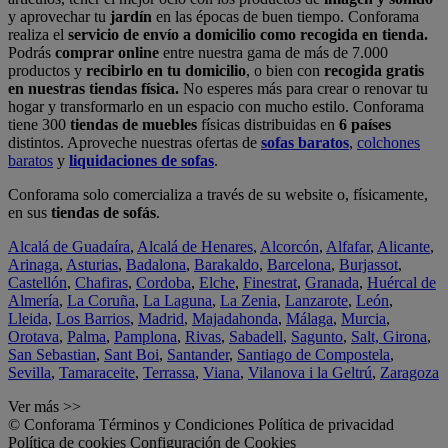
y aprovechar tu
jardín
en las épocas de buen tiempo. Conforama
realiza el
servicio de envío a domicilio como recogida en tienda.
Podrás
comprar online
entre nuestra gama de más de 7.000
productos y
recibirlo en tu domicilio
, o bien con
recogida gratis
en nuestras tiendas física.
No esperes más para crear o renovar tu
hogar y transformarlo en un espacio con mucho estilo. Conforama
tiene 300
tiendas de muebles
físicas distribuidas en
6 países
distintos. Aproveche nuestras ofertas de
sofas baratos
,
colchones
baratos
y
liquidaciones de sofas
.
Conforama solo comercializa a través de su website o, físicamente,
en sus
tiendas de sofás
.
Alcalá de Guadaíra
,
Alcalá de Henares
,
Alcorcón
,
Alfafar
,
Alicante
,
Arinaga
,
Asturias
,
Badalona
,
Barakaldo
,
Barcelona
,
Burjassot
,
Castellón
,
Chafiras
,
Cordoba
,
Elche
,
Finestrat
,
Granada
,
Huércal de
Almería
,
La Coruña
,
La Laguna
,
La Zenia
,
Lanzarote
,
León
,
Lleida
,
Los Barrios
,
Madrid
,
Majadahonda
,
Málaga
,
Murcia
,
Orotava
,
Palma
,
Pamplona
,
Rivas
,
Sabadell
,
Sagunto
,
Salt, Girona
,
San Sebastian
,
Sant Boi
,
Santander
,
Santiago de Compostela
,
Sevilla
,
Tamaraceite
,
Terrassa
,
Viana
,
Vilanova i la Geltrú
,
Zaragoza
Ver más >>
© Conforama
Términos y Condiciones
Política de privacidad
Política de cookies
Configuración de Cookies