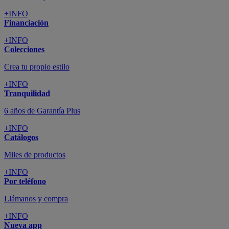
+INFO
Financiación
+INFO
Colecciones
Crea tu propio estilo
+INFO
Tranquilidad
6 años de Garantía Plus
+INFO
Catálogos
Miles de productos
+INFO
Por teléfono
Llámanos y compra
+INFO
Nueva app