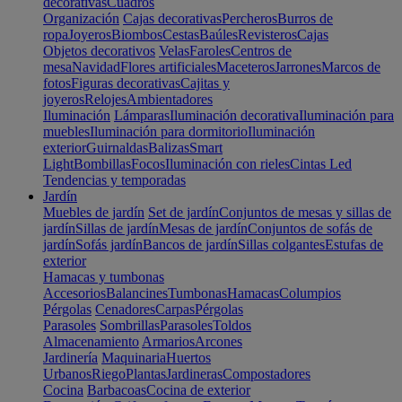
decorativas
Cuadros
Organización
Cajas decorativas
Percheros
Burros de
ropa
Joyeros
Biombos
Cestas
Baúles
Revisteros
Cajas
Objetos decorativos
Velas
Faroles
Centros de
mesa
Navidad
Flores artificiales
Maceteros
Jarrones
Marcos de
fotos
Figuras decorativas
Cajitas y
joyeros
Relojes
Ambientadores
Iluminación
Lámparas
Iluminación decorativa
Iluminación para
muebles
Iluminación para dormitorio
Iluminación
exterior
Guirnaldas
Balizas
Smart
Light
Bombillas
Focos
Iluminación con rieles
Cintas Led
Tendencias y temporadas
Jardín
Muebles de jardín
Set de jardín
Conjuntos de mesas y sillas de
jardín
Sillas de jardín
Mesas de jardín
Conjuntos de sofás de
jardín
Sofás jardín
Bancos de jardín
Sillas colgantes
Estufas de
exterior
Hamacas y tumbonas
Accesorios
Balancines
Tumbonas
Hamacas
Columpios
Pérgolas
Cenadores
Carpas
Pérgolas
Parasoles
Sombrillas
Parasoles
Toldos
Almacenamiento
Armarios
Arcones
Jardinería
Maquinaria
Huertos
Urbanos
Riego
Plantas
Jardineras
Compostadores
Cocina
Barbacoas
Cocina de exterior