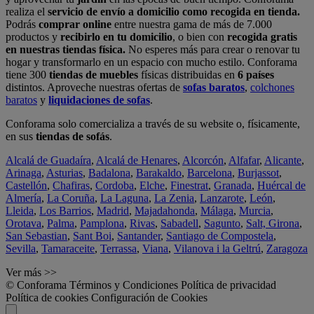
realiza el
servicio de envío a domicilio como recogida en tienda.
Podrás
comprar online
entre nuestra gama de más de 7.000
productos y
recibirlo en tu domicilio
, o bien con
recogida gratis
en nuestras tiendas física.
No esperes más para crear o renovar tu
hogar y transformarlo en un espacio con mucho estilo. Conforama
tiene 300
tiendas de muebles
físicas distribuidas en
6 países
distintos. Aproveche nuestras ofertas de
sofas baratos
,
colchones
baratos
y
liquidaciones de sofas
.
Conforama solo comercializa a través de su website o, físicamente,
en sus
tiendas de sofás
.
Alcalá de Guadaíra
,
Alcalá de Henares
,
Alcorcón
,
Alfafar
,
Alicante
,
Arinaga
,
Asturias
,
Badalona
,
Barakaldo
,
Barcelona
,
Burjassot
,
Castellón
,
Chafiras
,
Cordoba
,
Elche
,
Finestrat
,
Granada
,
Huércal de
Almería
,
La Coruña
,
La Laguna
,
La Zenia
,
Lanzarote
,
León
,
Lleida
,
Los Barrios
,
Madrid
,
Majadahonda
,
Málaga
,
Murcia
,
Orotava
,
Palma
,
Pamplona
,
Rivas
,
Sabadell
,
Sagunto
,
Salt, Girona
,
San Sebastian
,
Sant Boi
,
Santander
,
Santiago de Compostela
,
Sevilla
,
Tamaraceite
,
Terrassa
,
Viana
,
Vilanova i la Geltrú
,
Zaragoza
Ver más >>
© Conforama
Términos y Condiciones
Política de privacidad
Política de cookies
Configuración de Cookies