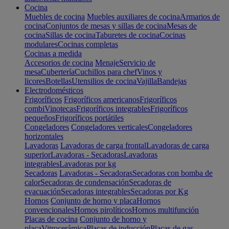
Cocina
Muebles de cocina
Muebles auxiliares de cocina
Armarios de
cocina
Conjuntos de mesas y sillas de cocina
Mesas de
cocina
Sillas de cocina
Taburetes de cocina
Cocinas
modulares
Cocinas completas
Cocinas a medida
Accesorios de cocina
Menaje
Servicio de
mesa
Cubertería
Cuchillos para chef
Vinos y
licores
Botellas
Utensilios de cocina
Vajilla
Bandejas
Electrodomésticos
Frigoríficos
Frigoríficos americanos
Frigoríficos
combi
Vinotecas
Frigoríficos integrables
Frigoríficos
pequeños
Frigoríficos portátiles
Congeladores
Congeladores verticales
Congeladores
horizontales
Lavadoras
Lavadoras de carga frontal
Lavadoras de carga
superior
Lavadoras - Secadoras
Lavadoras
integrables
Lavadoras por kg
Secadoras
Lavadoras - Secadoras
Secadoras con bomba de
calor
Secadoras de condensación
Secadoras de
evacuación
Secadoras integrables
Secadoras por Kg
Hornos
Conjunto de horno y placa
Hornos
convencionales
Hornos pirolíticos
Hornos multifunción
Placas de cocina
Conjunto de horno y
placa
Vitrocerámica
Placas de inducción
Placas de gas