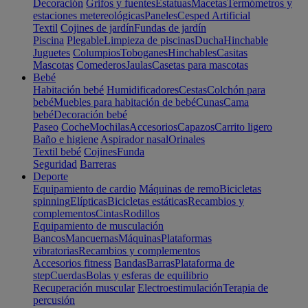
Decoración
Grifos y fuentes
Estatuas
Macetas
Termómetros y
estaciones metereológicas
Paneles
Cesped Artificial
Textil
Cojines de jardín
Fundas de jardín
Piscina
Plegable
Limpieza de piscinas
Ducha
Hinchable
Juguetes
Columpios
Toboganes
Hinchables
Casitas
Mascotas
Comederos
Jaulas
Casetas para mascotas
Bebé
Habitación bebé
Humidificadores
Cestas
Colchón para
bebé
Muebles para habitación de bebé
Cunas
Cama
bebé
Decoración bebé
Paseo
Coche
Mochilas
Accesorios
Capazos
Carrito ligero
Baño e higiene
Aspirador nasal
Orinales
Textil bebé
Cojines
Funda
Seguridad
Barreras
Deporte
Equipamiento de cardio
Máquinas de remo
Bicicletas
spinning
Elípticas
Bicicletas estáticas
Recambios y
complementos
Cintas
Rodillos
Equipamiento de musculación
Bancos
Mancuernas
Máquinas
Plataformas
vibratorias
Recambios y complementos
Accesorios fitness
Bandas
Barras
Plataforma de
step
Cuerdas
Bolas y esferas de equilibrio
Recuperación muscular
Electroestimulación
Terapia de
percusión