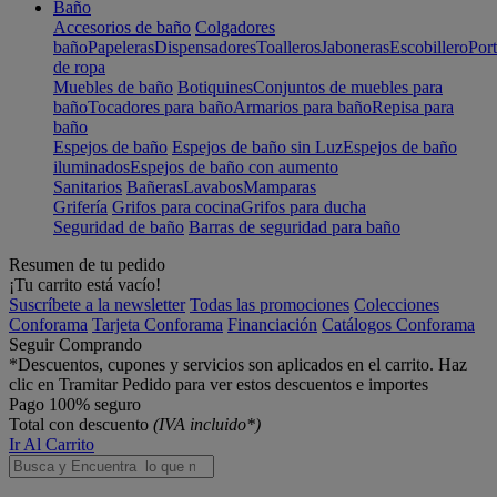
Baño
Accesorios de baño
Colgadores
baño
Papeleras
Dispensadores
Toalleros
Jaboneras
Escobillero
Port
de ropa
Muebles de baño
Botiquines
Conjuntos de muebles para
baño
Tocadores para baño
Armarios para baño
Repisa para
baño
Espejos de baño
Espejos de baño sin Luz
Espejos de baño
iluminados
Espejos de baño con aumento
Sanitarios
Bañeras
Lavabos
Mamparas
Grifería
Grifos para cocina
Grifos para ducha
Seguridad de baño
Barras de seguridad para baño
Resumen de tu pedido
¡Tu carrito está vacío!
Suscríbete a la newsletter
Todas las promociones
Colecciones
Conforama
Tarjeta Conforama
Financiación
Catálogos Conforama
Seguir Comprando
*Descuentos, cupones y servicios son aplicados en el carrito. Haz
clic en Tramitar Pedido para ver estos descuentos e importes
Pago 100% seguro
Total con descuento
(IVA incluido*)
Ir Al Carrito