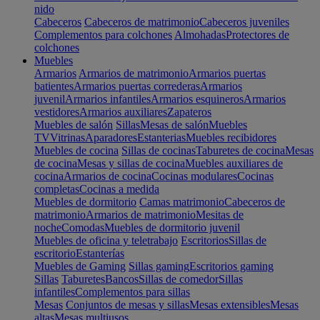
nido
Cabeceros
Cabeceros de matrimonio
Cabeceros juveniles
Complementos para colchones
Almohadas
Protectores de
colchones
Muebles
Armarios
Armarios de matrimonio
Armarios puertas
batientes
Armarios puertas correderas
Armarios
juvenil
Armarios infantiles
Armarios esquineros
Armarios
vestidores
Armarios auxiliares
Zapateros
Muebles de salón
Sillas
Mesas de salón
Muebles
TV
Vitrinas
Aparadores
Estanterias
Muebles recibidores
Muebles de cocina
Sillas de cocinas
Taburetes de cocina
Mesas
de cocina
Mesas y sillas de cocina
Muebles auxiliares de
cocina
Armarios de cocina
Cocinas modulares
Cocinas
completas
Cocinas a medida
Muebles de dormitorio
Camas matrimonio
Cabeceros de
matrimonio
Armarios de matrimonio
Mesitas de
noche
Comodas
Muebles de dormitorio juvenil
Muebles de oficina y teletrabajo
Escritorios
Sillas de
escritorio
Estanterías
Muebles de Gaming
Sillas gaming
Escritorios gaming
Sillas
Taburetes
Bancos
Sillas de comedor
Sillas
infantiles
Complementos para sillas
Mesas
Conjuntos de mesas y sillas
Mesas extensibles
Mesas
altas
Mesas multiusos