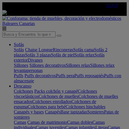
🔵Cambia tu electro con
-10% EXTRA
de descuento ☑️
AQUÍ
Baleares
Canarias
Sofás
Sofás
Chaise Longue
Rinconeras
Sofás cama
Sofás 2
plazas
Sofás 3 plazas
Sofás de piel
Sofás relax
Sofás
exterior
Divanes
Sillones
Sillones decorativos
Sillones relax
Sillones relax
levantapersonas
Puffs
Puffs decorativos
Puffs pera
Puffs reposapiés
Puffs con
almacenaje
Descanso
Colchones
Packs colchón y canapé
Colchones
viscoelásticos
Colchones de muelles
Colchones de muelles
ensacados
Colchones enrollados
Colchones de
espuma
Colchones para bebé
Colchones hinchables
Canapés y bases
Canapés
Base tapizadas
Somieres
Patas de
somieres
Camas
Camas de matrimonio
Camas dobles
Camas
individuales
Camas juveniles
Camas infantiles
Literas
Camas