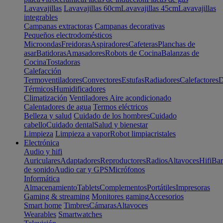
Lavavajillas
Lavavajillas 60cm
Lavavajillas 45cm
Lavavajillas
integrables
Campanas extractoras
Campanas decorativas
Pequeños electrodomésticos
Microondas
Freidoras
Aspiradores
Cafeteras
Planchas de
asar
Batidoras
Amasadores
Robots de Cocina
Balanzas de
Cocina
Tostadoras
Calefacción
Termoventiladores
Convectores
Estufas
Radiadores
Calefactores
D
Térmicos
Humidificadores
Climatización
Ventiladores
Aire acondicionado
Calentadores de agua
Termos eléctricos
Belleza y salud
Cuidado de los hombres
Cuidado
cabello
Cuidado dental
Salud y bienestar
Limpieza
Limpieza a vapor
Robot limpiacristales
Electrónica
Audio y hifi
Auriculares
Adaptadores
Reproductores
Radios
Altavoces
Hifi
Bar
de sonido
Audio car y GPS
Micrófonos
Informática
Almacenamiento
Tablets
Complementos
Portátiles
Impresoras
Gaming & streaming
Monitores gaming
Accesorios
Smart home
Timbres
Cámaras
Altavoces
Wearables
Smartwatches