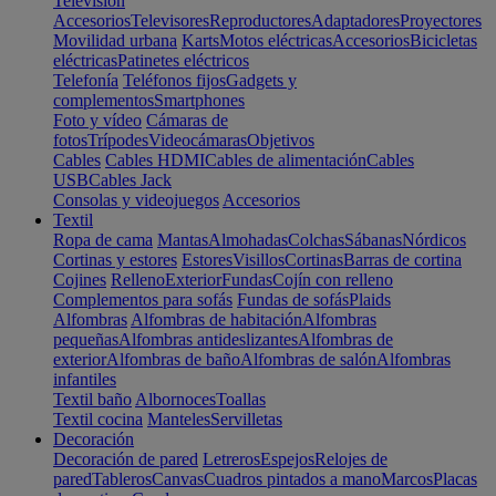
Televisión
Accesorios
Televisores
Reproductores
Adaptadores
Proyectores
Movilidad urbana
Karts
Motos eléctricas
Accesorios
Bicicletas
eléctricas
Patinetes eléctricos
Telefonía
Teléfonos fijos
Gadgets y
complementos
Smartphones
Foto y vídeo
Cámaras de
fotos
Trípodes
Videocámaras
Objetivos
Cables
Cables HDMI
Cables de alimentación
Cables
USB
Cables Jack
Consolas y videojuegos
Accesorios
Textil
Ropa de cama
Mantas
Almohadas
Colchas
Sábanas
Nórdicos
Cortinas y estores
Estores
Visillos
Cortinas
Barras de cortina
Cojines
Relleno
Exterior
Fundas
Cojín con relleno
Complementos para sofás
Fundas de sofás
Plaids
Alfombras
Alfombras de habitación
Alfombras
pequeñas
Alfombras antideslizantes
Alfombras de
exterior
Alfombras de baño
Alfombras de salón
Alfombras
infantiles
Textil baño
Albornoces
Toallas
Textil cocina
Manteles
Servilletas
Decoración
Decoración de pared
Letreros
Espejos
Relojes de
pared
Tableros
Canvas
Cuadros pintados a mano
Marcos
Placas