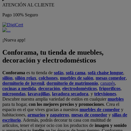
ATENCIÓN AL CLIENTE
Pago 100% Seguro
¡Nueva app!
Conforama, tu tienda de muebles,
decoración y electrodomésticos
Conforama
es tu tienda de
sofás
,
sofá cama
,
sofá chaise longue
,
sillón
,
sillón relax
,
colchones
,
muebles de salón
,
mesas comedor
,
dormitorio de juvenil
,
dormitorio de matrimonio
,
canapés
,
cocinas a medida
,
decoración
,
electrodomésticos
,
frigoríficos
,
microondas
,
lavavajillas
,
lavadora secadora
, y
televisiones
.
Descubre nuestra amplia variedad de estilos en cualquier
muebles
para tu hogar,
con los mejores precios y promociones
. Crea el
espacio en el que vives gracias a nuestros
muebles de comedor
y
habitaciones,
armarios
y
zapateros
,
mesas de comedor
y
sillas de
escritorio
. Además, podrás decorar tu casa con multitud de
artículos, tener el mejor ocio con los productos de
imagen y sonido
y aprovechar tu
jardín
en las épocas de buen tiempo. Conforama